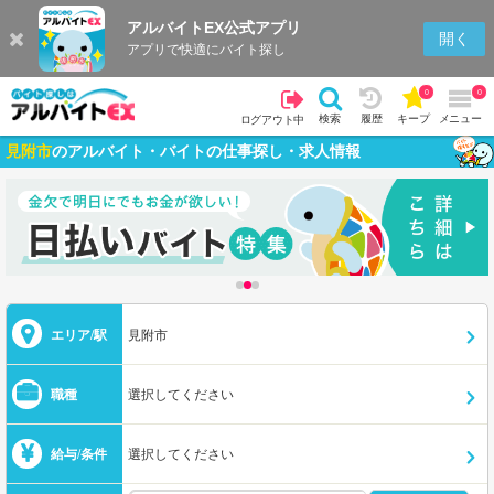
アルバイトEX公式アプリ
開く
アプリで快適にバイト探し
0
0
検索
履歴
キープ
メニュー
ログアウト中
見附市
のアルバイト・バイトの仕事探し・求人情報
エリア/駅
見附市
職種
選択してください
給与/条件
選択してください