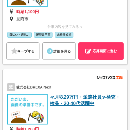
時給1,100円
見附市
仕事内容を見てみる ∨
日払い・週払い
履歴書不要
未経験歓迎
応募画面に進む
キープする
詳細を見る
派
株式会社BREXA Next
≪月収29万円・派遣社員≫検査・
検品・20-40代活躍中
時給1,200円