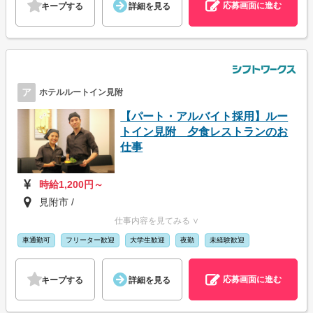
応募画面に進む
キープする
詳細を見る
ア
ホテルルートイン見附
【パート・アルバイト採用】ルー
トイン見附 夕食レストランのお
仕事
時給1,200円～
見附市 /
仕事内容を見てみる ∨
車通勤可
フリーター歓迎
大学生歓迎
夜勤
未経験歓迎
応募画面に進む
キープする
詳細を見る