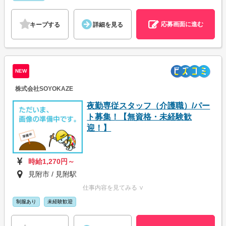
応募画面に進む
キープする
詳細を見る
NEW
株式会社SOYOKAZE
夜勤専従スタッフ（介護職）/パー
ト募集！【無資格・未経験歓
迎！】
時給1,270円～
見附市 / 見附駅
仕事内容を見てみる ∨
制服あり
未経験歓迎