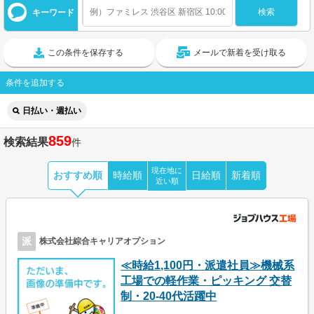
キーワード
この条件を保存する
メールで新着を受け取る
条件を追加する
日払い・週払い
859
検索結果
件
現在地に
おすすめ順
時給順
日給順
新着順
近い順
派
株式会社綜合キャリアオプション
≪時給1,100円・派遣社員≫機械系
工場での軽作業・ピッキング 交替
制・20-40代活躍中