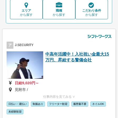
エリア
職種
こだわり条件
から探す
から探す
から探す
ア
J.SECURITY
中高年活躍中！入社祝い金最大15
万円、昇給する警備会社
日給9,020円～
見附市 /
仕事内容を見てみる ∨
日払い・週払い
制服あり
フリーター歓迎
履歴書不要
ネイルOK
未経験歓迎