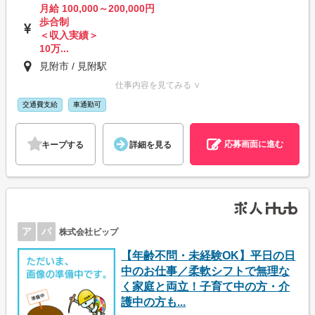
月給 100,000～200,000円
歩合制
＜収入実績＞
10万...
見附市 / 見附駅
仕事内容を見てみる ∨
交通費支給
車通勤可
応募画面に進む
キープする
詳細を見る
ア
パ
株式会社ビップ
【年齢不問・未経験OK】平日の日
中のお仕事／柔軟シフトで無理な
く家庭と両立！子育て中の方・介
護中の方も...