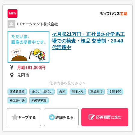
NEW
正
UTエージェント株式会社
≪月収21万円・正社員≫化学系工
場での検査・検品 交替制・20-40
代活躍中
月給191,000円
見附市
仕事内容を見てみる ∨
交通費支給
日払い・週払い
急募
制服あり
車通勤可
学歴不問
履歴書不要
未経験歓迎
応募画面に進む
キープする
詳細を見る