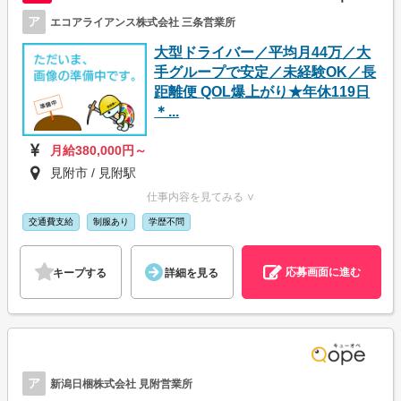
ア
エコアライアンス株式会社 三条営業所
大型ドライバー／平均月44万／大
手グループで安定／未経験OK／長
距離便 QOL爆上がり★年休119日
＊...
月給380,000円～
見附市 / 見附駅
仕事内容を見てみる ∨
交通費支給
制服あり
学歴不問
応募画面に進む
キープする
詳細を見る
ア
新潟日梱株式会社 見附営業所