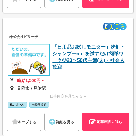
株式会社ビサーチ
「日用品お試しモニター」洗剤・
シャンプーetc.を試すだけ簡単ワ
ーク◎20〜50代主婦(夫)・社会人
歓迎
時給1,500円～
見附市 / 見附駅
仕事内容を見てみる ∨
祝い金あり
未経験歓迎
応募画面に進む
キープする
詳細を見る