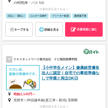
の時間]車・バス 5分
仕事内容を見てみる ∨
日払い・週払い
エルダー活躍中
フリーター歓迎
履歴書不要
応募画面に進む
キープする
詳細を見る
ア
ＣＫＣネットワーク株式会社 ナビ個別指導学院
【小中学生メイン】健康経営優良
法人に認定！自宅での事前準備な
しで学業と両立OK◎
時給1,140円～
見附市 / JR信越本線(直江津～新潟) 見附駅
仕事内容を見てみる ∨