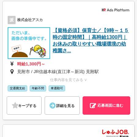
派
株式会社アスカ
【資格必須】保育士／【9時～１５
時の固定時間】｜高時給1300円｜
お休みの取りやすい職場環境の幼
稚園さ...
時給1,300円～
見附市 / JR信越本線(直江津～新潟) 見附駅
仕事内容を見てみる ∨
交通費支給
年齢不問
車通勤可
応募画面に進む
キープする
詳細を見る