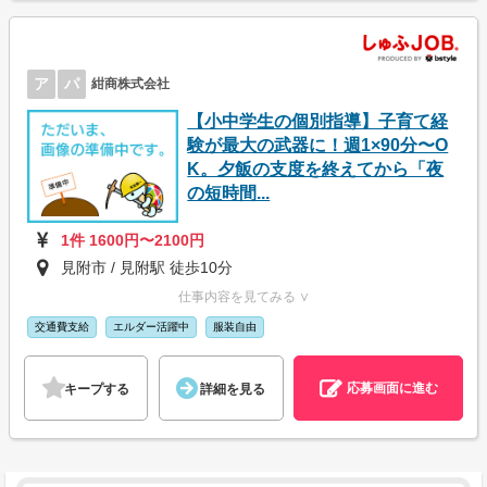
ア
パ
紺商株式会社
【小中学生の個別指導】子育て経
験が最大の武器に！週1×90分〜O
K。夕飯の支度を終えてから「夜
の短時間...
1件 1600円〜2100円
見附市 / 見附駅 徒歩10分
仕事内容を見てみる ∨
交通費支給
エルダー活躍中
服装自由
応募画面に進む
キープする
詳細を見る