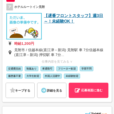
ア
ホテルルートイン見附
【遅番フロントスタッフ】週3日
～！未経験OK！
時給1,200円
見附市 / 信越本線(直江津－新潟) 見附駅 車 7分信越本線
(直江津－新潟) 押切駅 車 7分...
仕事内容を見てみる ∨
交通費支給
制服あり
車通勤可
フリーター歓迎
学歴不問
履歴書不要
大学生歓迎
外国人活躍中
未経験歓迎
応募画面に進む
キープする
詳細を見る