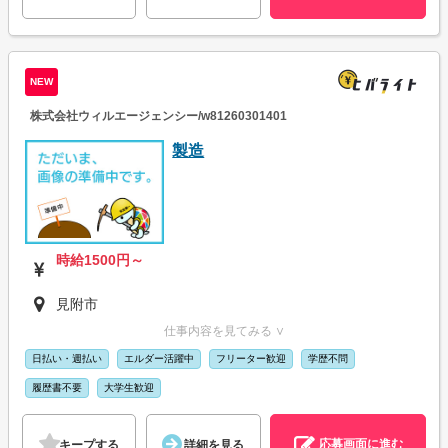
NEW
株式会社ウィルエージェンシー/w81260301401
製造
時給1500円～
見附市
仕事内容を見てみる ∨
日払い・週払い
エルダー活躍中
フリーター歓迎
学歴不問
履歴書不要
大学生歓迎
応募画面に進む
キープする
詳細を見る