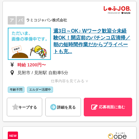
ア
パ
ラミコジャパン株式会社
週3日～OK♪ Wワーク歓迎☆未経
験OK！開店前のパチンコ店清掃／
朝の短時間作業だからプライベー
トも充...
時給 1200円〜
見附市 / 見附駅 自動車5分
仕事内容を見てみる ∨
年齢不問
エルダー活躍中
応募画面に進む
キープする
詳細を見る
NEW