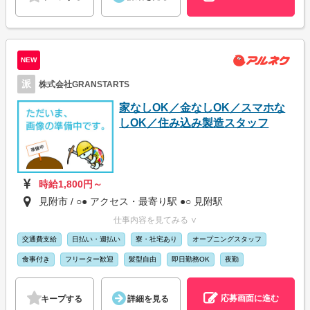
NEW
派
株式会社GRANSTARTS
家なしOK／金なしOK／スマホな
しOK／住み込み製造スタッフ
時給1,800円～
見附市 / ○● アクセス・最寄り駅 ●○ 見附駅
仕事内容を見てみる ∨
交通費支給
日払い・週払い
寮・社宅あり
オープニングスタッフ
食事付き
フリーター歓迎
髪型自由
即日勤務OK
夜勤
応募画面に進む
キープする
詳細を見る