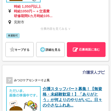
時給 1,050円以上
時給1050円～＋交通費
研修期間6カ月時給105...
見附市
仕事内容を見てみる ∨
車通勤可
応募画面に進む
キープする
詳細を見る
ア
みつけケアセンターそよ風
介護スタッフパート募集！【無資
格・未経験歓迎！】「ありがと
う」が何よりのやりがいに。日々
の小さなふれあ...