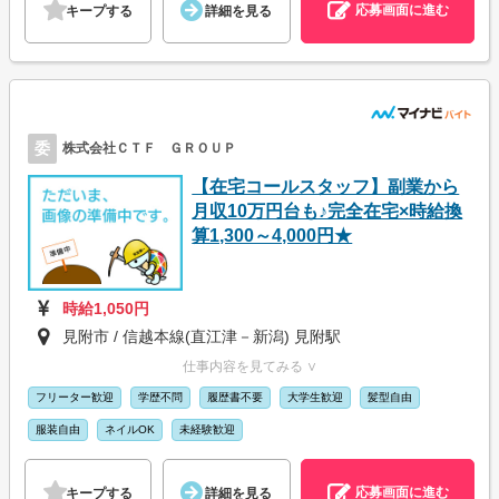
応募画面に進む
キープする
詳細を見る
委
株式会社ＣＴＦ ＧＲＯＵＰ
【在宅コールスタッフ】副業から
月収10万円台も♪完全在宅×時給換
算1,300～4,000円★
時給1,050円
見附市 / 信越本線(直江津－新潟) 見附駅
仕事内容を見てみる ∨
フリーター歓迎
学歴不問
履歴書不要
大学生歓迎
髪型自由
服装自由
ネイルOK
未経験歓迎
応募画面に進む
キープする
詳細を見る