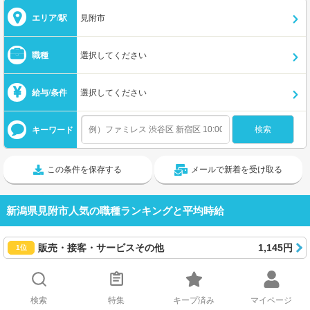
エリア/駅
見附市
職種
選択してください
給与/条件
選択してください
キーワード
この条件を保存する
メールで新着を受け取る
新潟県見附市人気の職種ランキングと平均時給
販売・接客・サービスその他
1,145円
1位
介護
1,261円
2位
検索
特集
キープ済み
マイページ
ケアマネジャー
1,170円
3位