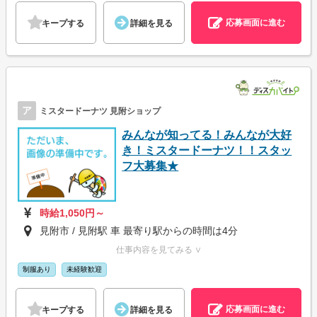
応募画面に進む
キープする
詳細を見る
ア
ミスタードーナツ 見附ショップ
みんなが知ってる！みんなが大好
き！ミスタードーナツ！！スタッ
フ大募集★
時給1,050円～
見附市 / 見附駅 車 最寄り駅からの時間は4分
仕事内容を見てみる ∨
制服あり
未経験歓迎
応募画面に進む
キープする
詳細を見る