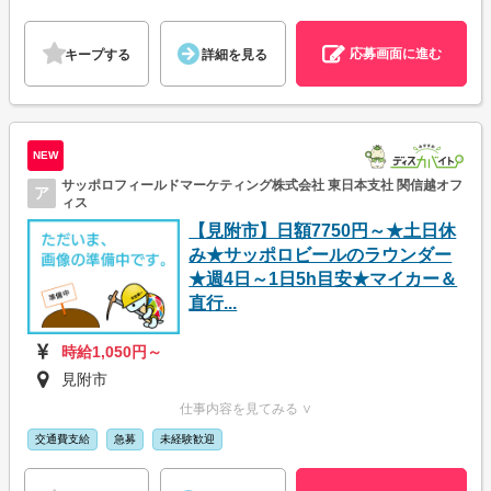
応募画面に進む
キープする
詳細を見る
NEW
サッポロフィールドマーケティング株式会社 東日本支社 関信越オフ
ア
ィス
【見附市】日額7750円～★土日休
み★サッポロビールのラウンダー
★週4日～1日5h目安★マイカー＆
直行...
時給1,050円～
見附市
仕事内容を見てみる ∨
交通費支給
急募
未経験歓迎