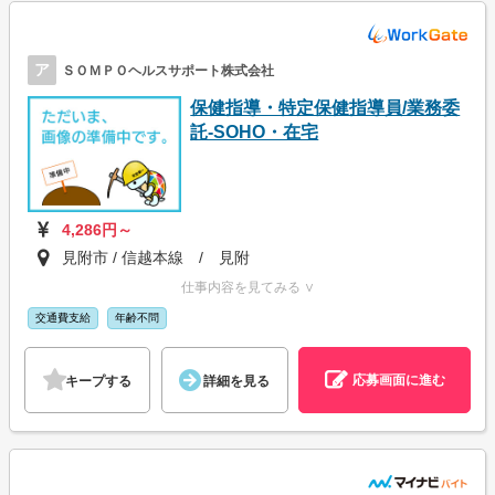
ア
ＳＯＭＰＯヘルスサポート株式会社
保健指導・特定保健指導員/業務委
託-SOHO・在宅
4,286円～
見附市 / 信越本線 / 見附
仕事内容を見てみる ∨
交通費支給
年齢不問
応募画面に進む
キープする
詳細を見る