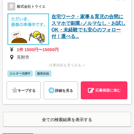
委
株式会社トライエ
在宅ワーク・家事＆育児の合間に
スマホで副業♪ノルマなし・お試し
OK・未経験でも安心のフォロー
付！選べる...
1件 1500円〜15000円
見附市
仕事内容を見てみる ∨
エルダー活躍中
服装自由
応募画面に進む
キープする
詳細を見る
全ての検索結果を表示する