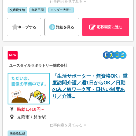
仕事内容を見てみる ∨
交通費支給
年齢不問
エルダー活躍中
応募画面に進む
キープする
詳細を見る
NEW
ユースタイルラボラトリー株式会社
「生活サポーター・無資格OK」重
度訪問介護／週1日からOK／日勤
のみ／Wワーク可・日払い制度あ
り／介護...
時給1,410円～
見附市 / 見附駅
仕事内容を見てみる ∨
未経験歓迎