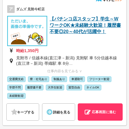
ア
ダムズ 見附今町店
【パチンコ店スタッフ】学生～W
ワークOK★未経験大歓迎！履歴書
不要◎20～40代が活躍中！
時給1,350円
見附市 / 信越本線(直江津－新潟) 見附駅 車 5分信越本線
(直江津－新潟) 帯織駅 車 8分...
仕事内容を見てみる ∨
交通費支給
寮・社宅あり
制服あり
車通勤可
フリーター歓迎
学歴不問
履歴書不要
大学生歓迎
髪型自由
ネイルOK
未経験歓迎
応募画面に進む
キープする
詳細を見る