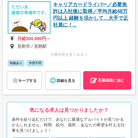
キャリアカードライバー／必要免
許は入社後に取得／平均月給48万
円以上 経験を活かして…大手で正
社員に！...
月給300,000円～
見附市 / 見附駅
仕事内容を見てみる ∨
制服あり
学歴不問
応募画面に進む
キープする
詳細を見る
気になる求人は見つかりましたか？
条件を絞り込むだけで、あなたに最適なアルバイトが見つかる
かもしれません。時間、給与、場所... あなたの希望を叶える仕
事を見つけましょう！