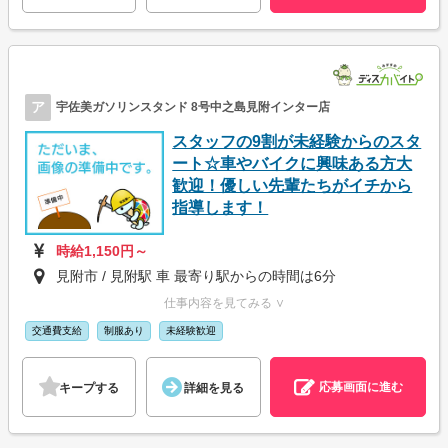
ア
宇佐美ガソリンスタンド 8号中之島見附インター店
スタッフの9割が未経験からのスタ
ート☆車やバイクに興味ある方大
歓迎！優しい先輩たちがイチから
指導します！
時給1,150円～
見附市 / 見附駅 車 最寄り駅からの時間は6分
仕事内容を見てみる ∨
交通費支給
制服あり
未経験歓迎
応募画面に進む
キープする
詳細を見る