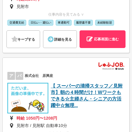
見附市
仕事内容を見てみる ∨
交通費支給
日払い・週払い
車通勤可
履歴書不要
未経験歓迎
応募画面に進む
キープする
詳細を見る
ア
パ
株式会社 原興産
【 スーパーの清掃スタッフ／見附
市】朝の４時間だけ！Wワークも
できる☆主婦さん・シニアの方活
躍中☆無理...
時給 1050円〜1208円
見附市 / 見附駅 自動車10分