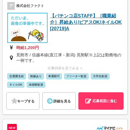
ア
株式会社ファクト
【パチンコ店STAFF】［職業紹
介］昇給あり/ピアスOK/ネイルOK
[20719]A
時給1,200円
見附市 / 信越本線(直江津－新潟) 見附駅※上記は勤務地の
一例です。
仕事内容を見てみる ∨
交通費支給
制服あり
車通勤可
フリーター歓迎
大学生歓迎
ネイルOK
未経験歓迎
応募画面に進む
キープする
詳細を見る
NEW