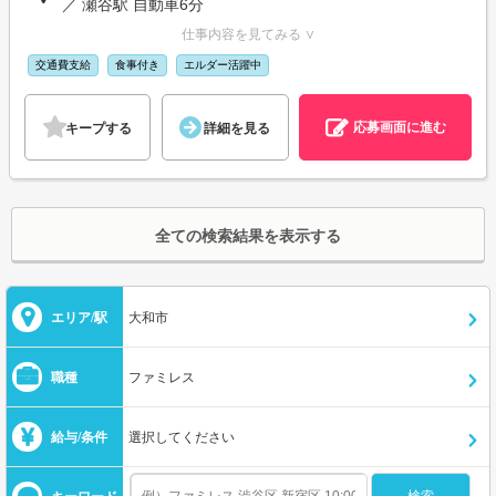
／ 瀬谷駅 自動車6分
仕事内容を見てみる ∨
交通費支給
食事付き
エルダー活躍中
応募画面に進む
キープする
詳細を見る
全ての検索結果を表示する
エリア/駅
大和市
職種
ファミレス
給与/条件
選択してください