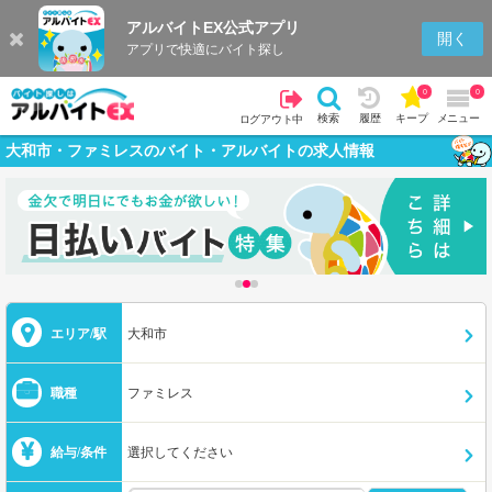
アルバイトEX公式アプリ
開く
アプリで快適にバイト探し
0
0
検索
履歴
キープ
メニュー
ログアウト中
大和市・ファミレスのバイト・アルバイトの求人情報
エリア/駅
大和市
職種
ファミレス
給与/条件
選択してください