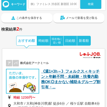
キーワード
この条件を保存する
メールで新着を受け取る
2
検索結果
件
現在地に
おすすめ順
時給順
日給順
新着順
近い順
ア
パ
株式会社アークミール
《週1×3h～》フォルクス＜キッチ
ン＞年齢不問・未経験・扶養内勤
務OK◎まかない補助＆グループ割
引有・...
時給 1230円〜
大和市 / 大和(神奈川県)駅 徒歩6分 ／ 桜ケ丘駅 自動車4分