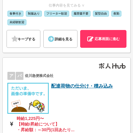
仕事内容を見てみる ∨
食事付き
制服あり
フリーター歓迎
履歴書不要
髪型自由
夜勤
未経験歓迎
応募画面に進む
キープする
詳細を見る
ア
パ
佐川急便株式会社
配達荷物の仕分け・積み込み
時給1,225円〜
【時給/昇給について】
・昇給額：～30円(1回あたり...