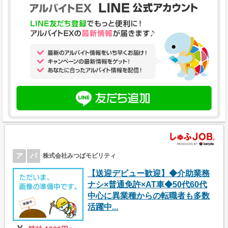
ア
パ
株式会社みつばモビリティ
【送迎デビュー歓迎】◆介助業務
ナシ×普通免許×AT車◆50代60代
中心に異業種からの転職者も多数
活躍中...