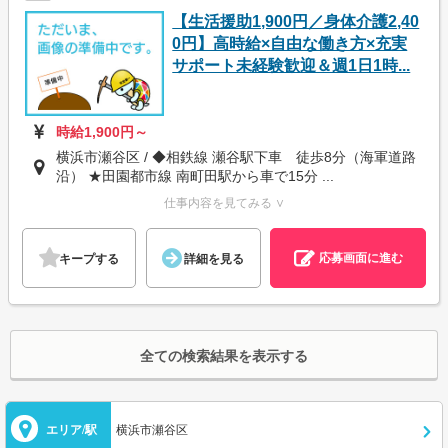
【生活援助1,900円／身体介護2,40
0円】高時給×自由な働き方×充実
サポート未経験歓迎＆週1日1時...
時給1,900円～
横浜市瀬谷区 / ◆相鉄線 瀬谷駅下車 徒歩8分（海軍道路
沿） ★田園都市線 南町田駅から車で15分 ...
仕事内容を見てみる ∨
応募画面に進む
キープする
詳細を見る
全ての検索結果を表示する
エリア/駅
横浜市瀬谷区