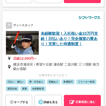
ア
ディースタッフ
未経験歓迎！入社祝い金10万円支
給！日払いあり！完全個室の寮あ
り！充実した待遇制度！
日給12,000円～
横浜市瀬谷区 / 希望ケ丘駅 瀬谷駅 二俣川駅 三ツ境駅 南万
騎が原駅
仕事内容を見てみる ∨
日払い・週払い
寮・社宅あり
制服あり
車通勤可
フリーター歓迎
髪型自由
夜勤
未経験歓迎
応募画面に進む
キープする
詳細を見る