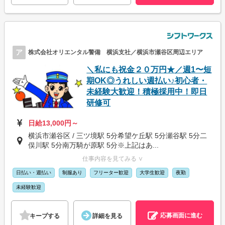
ア
株式会社オリエンタル警備 横浜支社／横浜市瀬谷区周辺エリア
＼私にも祝金２０万円★／週1〜短
期OK◎うれしい週払い♪初心者・
未経験大歓迎！積極採用中！即日
研修可
日給13,000円～
横浜市瀬谷区 / 三ツ境駅 5分希望ケ丘駅 5分瀬谷駅 5分二
俣川駅 5分南万騎が原駅 5分※上記はあ...
仕事内容を見てみる ∨
日払い・週払い
制服あり
フリーター歓迎
大学生歓迎
夜勤
未経験歓迎
応募画面に進む
キープする
詳細を見る