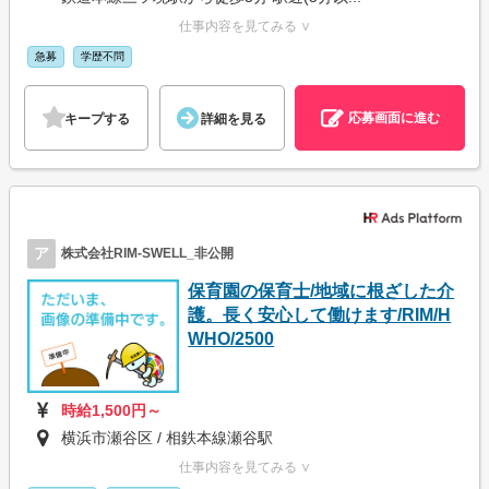
仕事内容を見てみる ∨
急募
学歴不問
応募画面に進む
キープする
詳細を見る
ア
株式会社RIM-SWELL_非公開
保育園の保育士/地域に根ざした介
護。長く安心して働けます/RIM/H
WHO/2500
時給1,500円～
横浜市瀬谷区 / 相鉄本線瀬谷駅
仕事内容を見てみる ∨