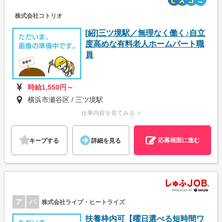
株式会社コトリオ
[紹]三ツ境駅／無理なく働く♪自立
度高めな有料老人ホームパート職
員
時給1,550円～
横浜市瀬谷区 / 三ツ境駅
仕事内容を見てみる ∨
応募画面に進む
キープする
詳細を見る
ア
パ
株式会社ライブ・ヒートライズ
扶養枠内可【曜日選べる短時間ワ