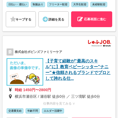
日払い・週払い
制服あり
フリーター歓迎
大学生歓迎
未経験歓迎
応募画面に進む
キープする
詳細を見る
委
株式会社ポピンズファミリーケア
【子育て経験が"最高のスキ
ル"に】教育ベビーシッター"ナニ
ー"★信頼されるブランドでプロと
して誇れる仕...
時給 1450円〜2800円
横浜市瀬谷区 / 瀬谷駅 徒歩0分 ／ 三ツ境駅 徒歩0分
仕事内容を見てみる ∨
交通費支給
年齢不問
エルダー活躍中