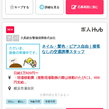
応募画面に進む
キープする
詳細を見る
NEW
ア
パ
大真綜合警備保障株式会社
ネイル・髪色・ピアス自由｜接客
なしの交通誘導スタッフ
日給1万920円〜
・現場移動費（複数現場勤務の際は移動のたびに1、000
円支給...
横浜市瀬谷区
仕事内容を見てみる ∨
日払い・週払い
年齢不問
学歴不問