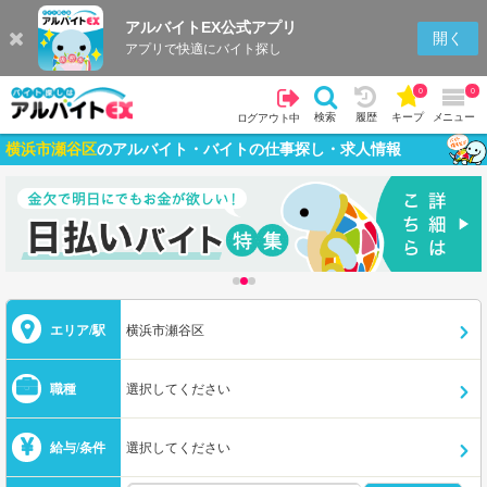
アルバイトEX公式アプリ
開く
アプリで快適にバイト探し
0
0
検索
履歴
キープ
メニュー
ログアウト中
横浜市瀬谷区
のアルバイト・バイトの仕事探し・求人情報
エリア/駅
横浜市瀬谷区
職種
選択してください
給与/条件
選択してください