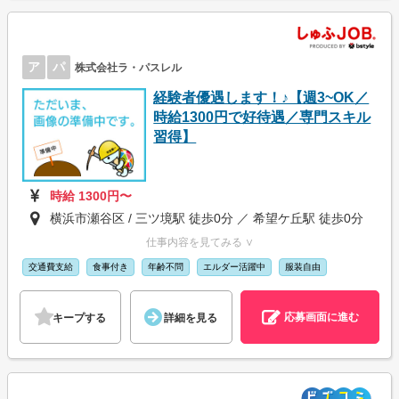
ア
パ
株式会社ラ・パスレル
経験者優遇します！♪【週3~OK／
時給1300円で好待遇／専門スキル
習得】
時給 1300円〜
横浜市瀬谷区 / 三ツ境駅 徒歩0分 ／ 希望ケ丘駅 徒歩0分
仕事内容を見てみる ∨
交通費支給
食事付き
年齢不問
エルダー活躍中
服装自由
応募画面に進む
キープする
詳細を見る