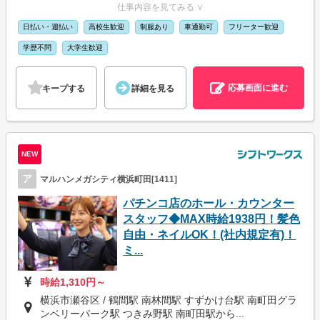
仕事内容を見てみる ∨
日払い・週払い
高校生歓迎
制服あり
車通勤可
フリーター歓迎
学歴不問
大学生歓迎
応募画面に進む
キープする
詳細を見る
NEW
ア
マルハンメガシティ横浜町田[1411]
パチンコ店のホール・カウンター
スタッフ◆MAX時給1938円！髪色
自由・ネイルOK！(社内規定有)！
ミ...
時給1,310円～
横浜市瀬谷区 / 鶴間駅 南林間駅 すずかけ台駅 南町田グラ
ンベリーパーク駅 つきみ野駅 南町田駅から...