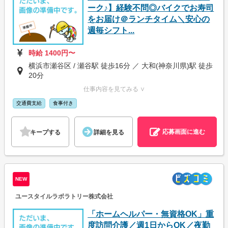
ーク♪】経験不問◎バイクでお寿司
をお届け＠ランチタイム＼安心の
週毎シフト...
時給 1400円〜
横浜市瀬谷区 / 瀬谷駅 徒歩16分 ／ 大和(神奈川県)駅 徒歩
20分
仕事内容を見てみる ∨
交通費支給
食事付き
応募画面に進む
キープする
詳細を見る
NEW
ユースタイルラボラトリー株式会社
「ホームヘルパー・無資格OK」重
度訪問介護／週1日からOK／夜勤