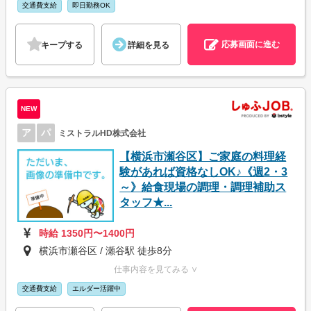
交通費支給
即日勤務OK
応募画面に進む
キープする
詳細を見る
NEW
ア
パ
ミストラルHD株式会社
【横浜市瀬谷区】ご家庭の料理経
験があれば資格なしOK♪《週2・3
～》給食現場の調理・調理補助ス
タッフ★...
時給 1350円〜1400円
横浜市瀬谷区 / 瀬谷駅 徒歩8分
仕事内容を見てみる ∨
交通費支給
エルダー活躍中