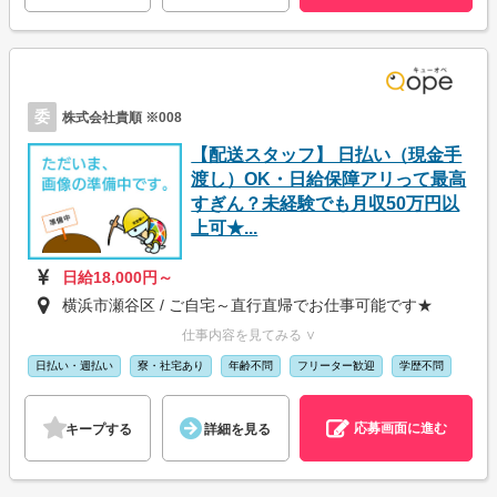
委
株式会社貴順 ※008
【配送スタッフ】 日払い（現金手
渡し）OK・日給保障アリって最高
すぎん？未経験でも月収50万円以
上可★...
日給18,000円～
横浜市瀬谷区 / ご自宅～直行直帰でお仕事可能です★
仕事内容を見てみる ∨
日払い・週払い
寮・社宅あり
年齢不問
フリーター歓迎
学歴不問
応募画面に進む
キープする
詳細を見る