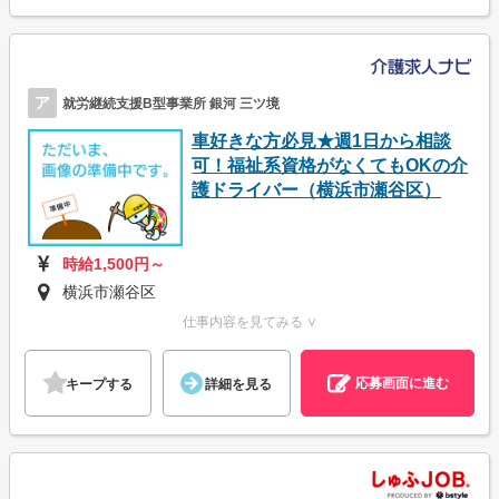
ア
就労継続支援B型事業所 銀河 三ツ境
車好きな方必見★週1日から相談
可！福祉系資格がなくてもOKの介
護ドライバー（横浜市瀬谷区）
時給1,500円～
横浜市瀬谷区
仕事内容を見てみる ∨
応募画面に進む
キープする
詳細を見る