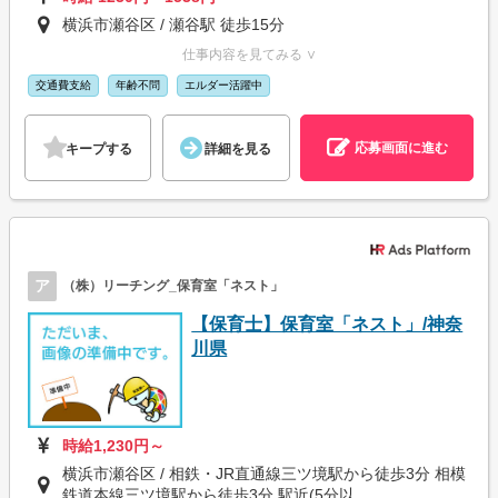
横浜市瀬谷区 / 瀬谷駅 徒歩15分
仕事内容を見てみる ∨
交通費支給
年齢不問
エルダー活躍中
応募画面に進む
キープする
詳細を見る
ア
（株）リーチング_保育室「ネスト」
【保育士】保育室「ネスト」/神奈
川県
時給1,230円～
横浜市瀬谷区 / 相鉄・JR直通線三ツ境駅から徒歩3分 相模
鉄道本線三ツ境駅から徒歩3分 駅近(5分以...