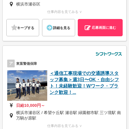
横浜市瀬谷区
仕事内容を見てみる ∨
応募画面に進む
キープする
詳細を見る
ア
東葉警備保障
＜通信工事現場での交通誘導スタ
ッフ募集＞週3日〜OK・自由シフ
ト！未経験歓迎！Wワーク・ブラ
ンク歓迎！...
日給10,000円～
横浜市瀬谷区 / 希望ケ丘駅 瀬谷駅 緑園都市駅 三ツ境駅 南
万騎が原駅
仕事内容を見てみる ∨