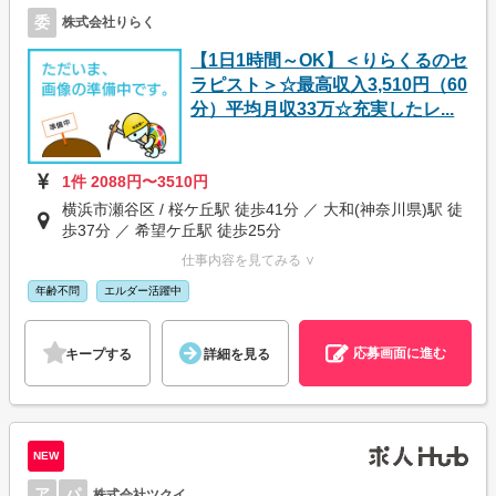
委
株式会社りらく
【1日1時間～OK】＜りらくるのセ
ラピスト＞☆最高収入3,510円（60
分）平均月収33万☆充実したレ...
1件 2088円〜3510円
横浜市瀬谷区 / 桜ケ丘駅 徒歩41分 ／ 大和(神奈川県)駅 徒
歩37分 ／ 希望ケ丘駅 徒歩25分
仕事内容を見てみる ∨
年齢不問
エルダー活躍中
応募画面に進む
キープする
詳細を見る
NEW
ア
パ
株式会社ツクイ