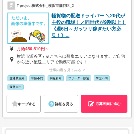
委
T-project株式会社_横浜市瀬谷区_2
軽貨物の配送ドライバー ＼20代が
主役の職場！／同世代が9割以上！
《週6日～ガッツリ稼ぎたい方必
見！》...
月給450,510円～
横浜市瀬谷区 / ※こちらは募集エリアになります。ご自宅
から近い配送エリアで勤務可能です！
仕事内容を見てみる ∨
交通費支給
年齢不問
制服あり
フリーター歓迎
学歴不問
髪型自由
応募画面に進む
キープする
詳細を見る