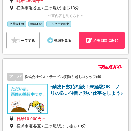
時給 1600円〜
横浜市瀬谷区 / 三ツ境駅 徒歩13分
仕事内容を見てみる ∨
交通費支給
年齢不問
エルダー活躍中
応募画面に進む
キープする
詳細を見る
ア
パ
株式会社ベストサービス横浜(引越しスタッフ)40
•勤務日数応相談！未経験OK！ノ
リの良い仲間と熱い仕事をしよう♪
日給10,000円～
横浜市瀬谷区 / 三ツ境駅より徒歩10分