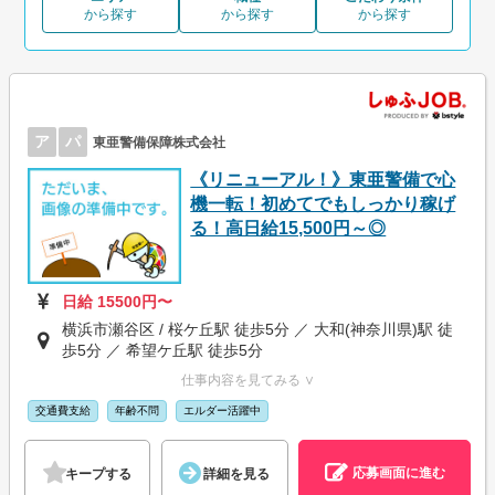
から探す
から探す
から探す
ア
パ
東亜警備保障株式会社
《リニューアル！》東亜警備で心
機一転！初めてでもしっかり稼げ
る！高日給15,500円～◎
日給 15500円〜
横浜市瀬谷区 / 桜ケ丘駅 徒歩5分 ／ 大和(神奈川県)駅 徒
歩5分 ／ 希望ケ丘駅 徒歩5分
仕事内容を見てみる ∨
交通費支給
年齢不問
エルダー活躍中
応募画面に進む
キープする
詳細を見る