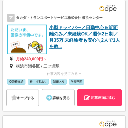
ア
タカダ・トランスポートサービス株式会社 横浜センター
小型ドライバー／日勤中心＆近距
離のみ／未経験OK／週休2日制／
月35万 未経験者も安心＼2人で1人
を教...
月給240,000円～
横浜市瀬谷区 / 三ツ境駅
仕事内容を見てみる ∨
交通費支給
寮・社宅あり
制服あり
学歴不問
応募画面に進む
キープする
詳細を見る