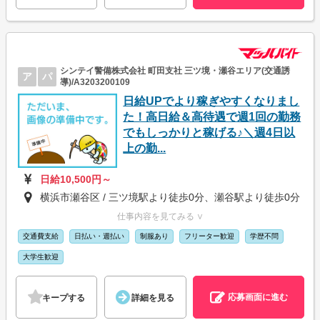
シンテイ警備株式会社 町田支社 三ツ境・瀬谷エリア(交通誘
ア
パ
導)/A3203200109
日給UPでより稼ぎやすくなりまし
た！高日給＆高待遇で週1回の勤務
でもしっかりと稼げる♪＼週4日以
上の勤...
日給10,500円～
横浜市瀬谷区 / 三ツ境駅より徒歩0分、瀬谷駅より徒歩0分
仕事内容を見てみる ∨
交通費支給
日払い・週払い
制服あり
フリーター歓迎
学歴不問
大学生歓迎
応募画面に進む
キープする
詳細を見る