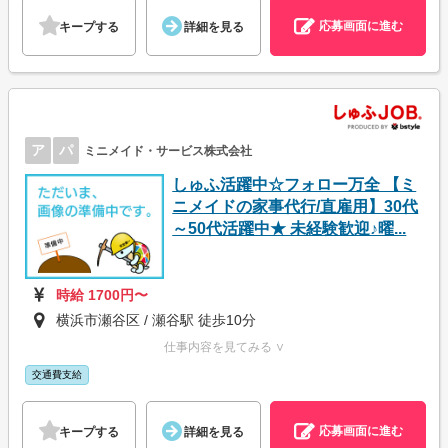
応募画面に進む
キープする
詳細を見る
ア
パ
ミニメイド・サービス株式会社
しゅふ活躍中☆フォロー万全 【ミ
ニメイドの家事代行/直雇用】30代
～50代活躍中★ 未経験歓迎♪曜...
時給 1700円〜
横浜市瀬谷区 / 瀬谷駅 徒歩10分
仕事内容を見てみる ∨
交通費支給
応募画面に進む
キープする
詳細を見る