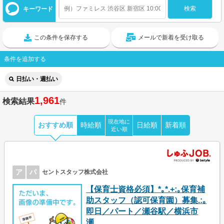
キーワード
この条件を保存する
メールで新着を受け取る
条件を追加する
日払い・週払い
1,961
検索結果
件
現在地に
おすすめ順
時給順
日給順
新着順
近い順
ア
パ
セントスタッフ株式会社
【保育士資格必須】*｡*.+:｡保育補
助スタッフ（認可保育園）募集.:｡
即日／パート／瀬谷駅／横浜市
瀬...