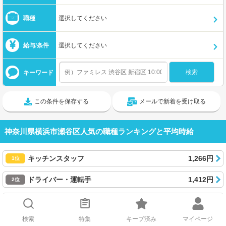
職種
選択してください
給与/条件
選択してください
キーワード
この条件を保存する
メールで新着を受け取る
神奈川県横浜市瀬谷区人気の職種ランキングと平均時給
キッチンスタッフ
1,266円
1位
ドライバー・運転手
1,412円
2位
フード・飲食その他
1,307円
3位
検索
特集
キープ済み
マイページ
▼もっと見る