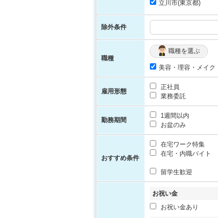
立川市(東京都)
除外条件
職種を選ぶ
職種
美容・理容・メイク
正社員
雇用形態
業務委託
1週間以内
勤務期間
お盆のみ
在宅ワーク特集
在宅・内職バイト
おすすめ条件
留学生歓迎
お祝い金
お祝い金あり