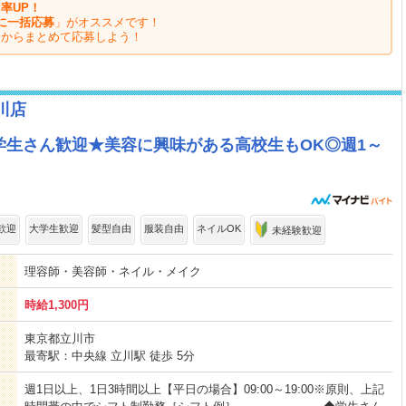
率UP！
に一括応募
」がオススメです！
ジからまとめて応募しよう！
立川店
学生さん歓迎★美容に興味がある高校生もOK◎週1～
歓迎
大学生歓迎
髪型自由
服装自由
ネイルOK
未経験歓迎
理容師・美容師・ネイル・メイク
時給1,300円
東京都立川市
最寄駅：中央線 立川駅 徒歩 5分
週1日以上、1日3時間以上【平日の場合】09:00～19:00※原則、上記