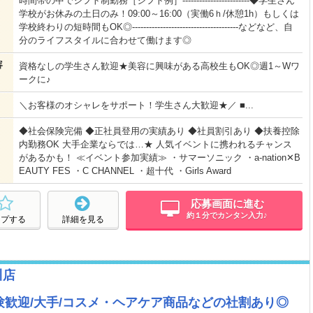
時間帯の中でシフト制勤務［シフト例］------------------------◆学生さん
学校がお休みの土日のみ！09:00～16:00（実働6ｈ/休憩1h）もしくは
学校終わりの短時間もOK◎--------------------------------------などなど、自
分のライフスタイルに合わせて働けます◎
容
資格なしの学生さん歓迎★美容に興味がある高校生もOK◎週1～Wワ
ークに♪
＼お客様のオシャレをサポート！学生さん大歓迎★／ ■...
◆社会保険完備 ◆正社員登用の実績あり ◆社員割引あり ◆扶養控除
内勤務OK 大手企業ならでは…★ 人気イベントに携われるチャンス
があるかも！ ≪イベント参加実績≫ ・サマーソニック ・a-nation✕B
EAUTY FES ・C CHANNEL ・超十代 ・Girls Award
応募画面に進む
約１分でカンタン入力♪
ープする
詳細を見る
川店
歓迎/大手/コスメ・ヘアケア商品などの社割あり◎