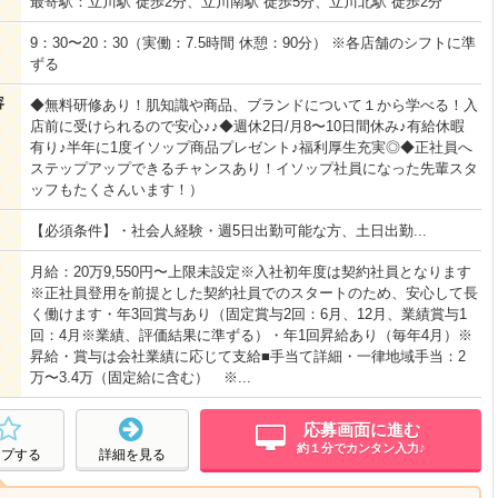
最寄駅：立川駅 徒歩2分、立川南駅 徒歩5分、立川北駅 徒歩2分
9：30〜20：30（実働：7.5時間 休憩：90分） ※各店舗のシフトに準
ずる
容
◆無料研修あり！肌知識や商品、ブランドについて１から学べる！入
店前に受けられるので安心♪♪◆週休2日/月8〜10日間休み♪有給休暇
有り♪半年に1度イソップ商品プレゼント♪福利厚生充実◎◆正社員へ
ステップアップできるチャンスあり！イソップ社員になった先輩スタ
ッフもたくさんいます！）
【必須条件】・社会人経験・週5日出勤可能な方、土日出勤...
月給：20万9,550円〜上限未設定※入社初年度は契約社員となります
※正社員登用を前提とした契約社員でのスタートのため、安心して長
く働けます・年3回賞与あり（固定賞与2回：6月、12月、業績賞与1
回：4月※業績、評価結果に準ずる）・年1回昇給あり（毎年4月）※
昇給・賞与は会社業績に応じて支給■手当て詳細・一律地域手当：2
万〜3.4万（固定給に含む） ※...
応募画面に進む
約１分でカンタン入力♪
ープする
詳細を見る