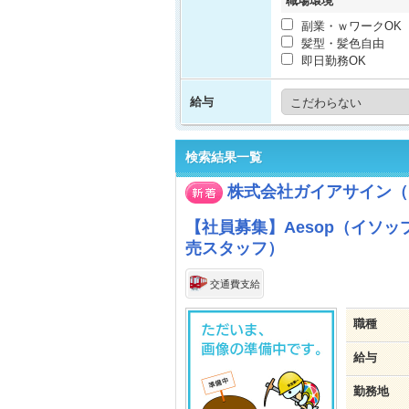
職場環境
副業・ｗワークOK
髪型・髪色自由
即日勤務OK
給与
検索結果一覧
株式会社ガイアサイン（
【社員募集】Aesop（イソ
売スタッフ）
交通費支給
職種
給与
勤務地