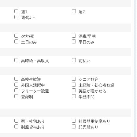
週1
週2
週4以上
夕方/夜
深夜/早朝
土日のみ
平日のみ
高時給・高収入
前払い
高校生歓迎
シニア歓迎
外国人活躍中
未経験・初心者歓迎
フリーター歓迎
英語が活かせる
登録制
学歴不問
寮・社宅あり
社員登用制度あり
制服貸与あり
託児所あり