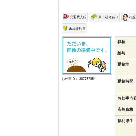
交通費支給
寮・社宅あり
制服
未経験歓迎
職種
給与
勤務地
お仕事ID： 387737854
勤務時間
お仕事内
応募資格
福利厚生