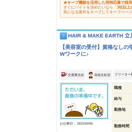
★キープ機能を活用した同時応募で採用
すぐにバイトを決めたいなら「
3社以上
気になる案件をキープしてキープペー
HAIR & MAKE EARTH 
【美容室の受付】資格なしの
Wワークに♪
フリーター
交通費支給
高校生歓迎
職種
給与
勤務地
お仕事ID： 392530066
勤務時間