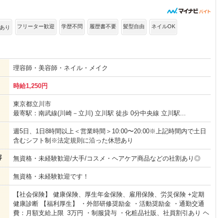
フリーター歓迎
学歴不問
履歴書不要
髪型自由
ネイルOK
あり
理容師・美容師・ネイル・メイク
時給1,250円
東京都立川市
最寄駅：南武線(川崎－立川) 立川駅 徒歩 0分中央線 立川駅...
週5日、1日8時間以上＜営業時間＞10:00〜20:00※上記時間内で土日
含むシフト制※法定規則に沿った休憩あり
容
無資格・未経験歓迎/大手/コスメ・ヘアケア商品などの社割あり◎
無資格・未経験歓迎です！
【社会保険】 健康保険、厚生年金保険、雇用保険、労災保険 +定期
健康診断 【福利厚生】 ・外部研修奨励金 ・活動奨励金 ・通勤交通
費：月額支給上限 3万円 ・制服貸与 ・化粧品社販、社員割引あり ヘ