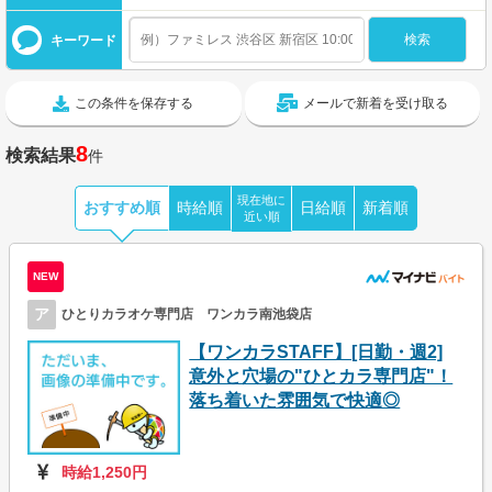
キーワード
この条件を保存する
メールで新着を受け取る
8
検索結果
件
現在地に
おすすめ順
時給順
日給順
新着順
近い順
NEW
ア
ひとりカラオケ専門店 ワンカラ南池袋店
【ワンカラSTAFF】[日勤・週2]
意外と穴場の"ひとカラ専門店"！
落ち着いた雰囲気で快適◎
時給1,250円