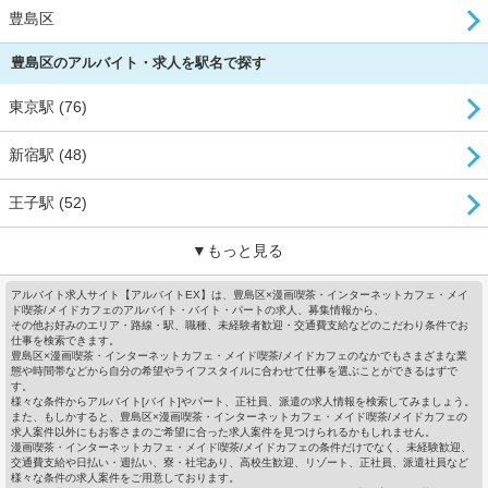
豊島区
豊島区のアルバイト・求人を駅名で探す
東京駅 (76)
新宿駅 (48)
王子駅 (52)
▼もっと見る
アルバイト求人サイト【アルバイトEX】は、豊島区×漫画喫茶・インターネットカフェ・メイ
ド喫茶/メイドカフェのアルバイト・バイト・パートの求人、募集情報から、
その他お好みのエリア・路線・駅、職種、未経験者歓迎・交通費支給などのこだわり条件でお
仕事を検索できます。
豊島区×漫画喫茶・インターネットカフェ・メイド喫茶/メイドカフェのなかでもさまざまな業
態や時間帯などから自分の希望やライフスタイルに合わせて仕事を選ぶことができるはずで
す。
様々な条件からアルバイト[バイト]やパート、正社員、派遣の求人情報を検索してみましょう。
また、もしかすると、豊島区×漫画喫茶・インターネットカフェ・メイド喫茶/メイドカフェの
求人案件以外にもお客さまのご希望に合った求人案件を見つけられるかもしれません。
漫画喫茶・インターネットカフェ・メイド喫茶/メイドカフェの条件だけでなく、未経験歓迎、
交通費支給や日払い・週払い、寮・社宅あり、高校生歓迎、リゾート、正社員、派遣社員など
様々な条件の求人案件をご用意しております。