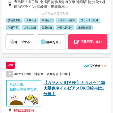
豊島区 / 山手線 池袋駅 徒歩 5分埼京線 池袋駅 徒歩 5分湘
南新宿ライン(高崎線－東海道本...
仕事内容を見てみる ∨
交通費支給
食事付き
制服あり
エルダー活躍中
フリーター歓迎
学歴不問
大学生歓迎
髪型自由
外国人活躍中
未経験歓迎
応募画面に進む
キープする
詳細を見る
NEW
ア
JOYSOUND 池袋西口公園前店【0180】
【カラオケSTAFF】カラオケ半額
★髪色ネイルピアスOK◎給与は1
分毎！
時給1,250円