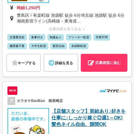
時給1,250円
豊島区 / 有楽町線 池袋駅 徒歩 6分埼京線 池袋駅 徒歩 6分
湘南新宿ライン(高崎線－東海道...
仕事内容を見てみる ∨
交通費支給
食事付き
制服あり
フリーター歓迎
学歴不問
履歴書不要
大学生歓迎
髪型自由
未経験歓迎
応募画面に進む
キープする
詳細を見る
NEW
ア
カラオケBanBan 南長崎店
【店舗スタッフ】前給あり♪好きを
仕事に♪しっかり稼ぐ◎週1～OK!
髪色ネイル自由、隙間OK