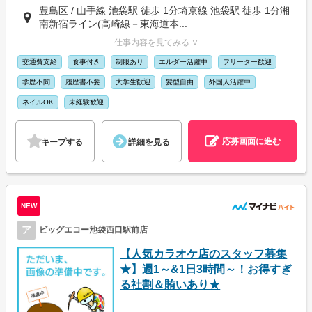
豊島区 / 山手線 池袋駅 徒歩 1分埼京線 池袋駅 徒歩 1分湘
南新宿ライン(高崎線－東海道本...
仕事内容を見てみる ∨
交通費支給
食事付き
制服あり
エルダー活躍中
フリーター歓迎
学歴不問
履歴書不要
大学生歓迎
髪型自由
外国人活躍中
ネイルOK
未経験歓迎
応募画面に進む
キープする
詳細を見る
NEW
ア
ビッグエコー池袋西口駅前店
【人気カラオケ店のスタッフ募集
★】週1～&1日3時間～！お得すぎ
る社割＆賄いあり★