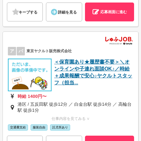
応募画面に進む
キープする
詳細を見る
ア
パ
東京ヤクルト販売株式会社
＜保育園あり★履歴書不要＞＼オ
ンラインや子連れ面談OK♪／時給
＋成果報酬で安心♪ヤクルトスタッ
フ（担当...
時給 1400円〜
港区 / 五反田駅 徒歩12分 ／ 白金台駅 徒歩14分 ／ 高輪台
駅 徒歩1分
仕事内容を見てみる ∨
交通費支給
服装自由
託児所あり