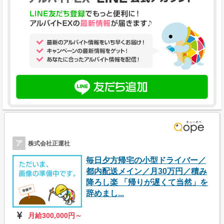
ア
株式会社正運社
毎日夕方帰宅の小型ドライバー／
都内配送メイン／月30万円／積み
降ろし楽 「帰りが遅くて当然」を
辞めまし...
月給300,000円～