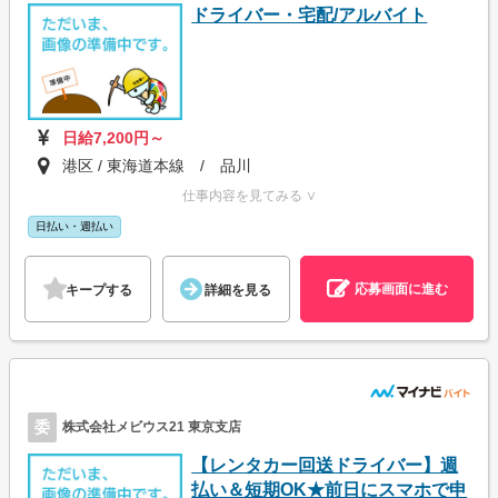
ドライバー・宅配/アルバイト
日給7,200円～
港区 / 東海道本線 / 品川
仕事内容を見てみる ∨
日払い・週払い
応募画面に進む
キープする
詳細を見る
委
株式会社メビウス21 東京支店
【レンタカー回送ドライバー】週
払い＆短期OK★前日にスマホで申