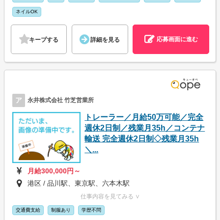
ネイルOK
応募画面に進む
キープする
詳細を見る
ア
永井株式会社 竹芝営業所
トレーラー／月給50万可能／完全
週休2日制／残業月35h／コンテナ
輸送 完全週休2日制◇残業月35h
＼...
月給300,000円～
港区 / 品川駅、東京駅、六本木駅
仕事内容を見てみる ∨
交通費支給
制服あり
学歴不問