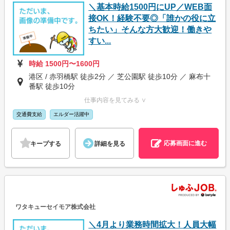
＼基本時給1500円にUP／WEB面
接OK！経験不要◎「誰かの役に立
ちたい」そんな方大歓迎！働きや
すい...
時給 1500円〜1600円
港区 / 赤羽橋駅 徒歩2分 ／ 芝公園駅 徒歩10分 ／ 麻布十
番駅 徒歩10分
仕事内容を見てみる ∨
交通費支給
エルダー活躍中
応募画面に進む
キープする
詳細を見る
ワタキューセイモア株式会社
＼4月より業務時間拡大！人員大幅