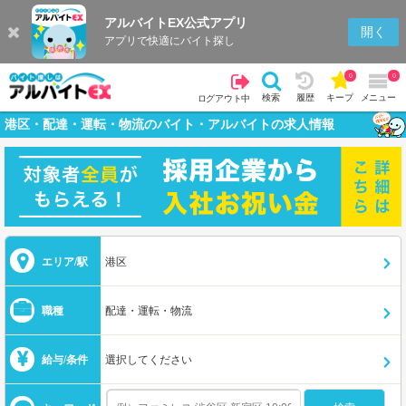
アルバイトEX公式アプリ
開く
アプリで快適にバイト探し
0
0
検索
履歴
キープ
メニュー
ログアウト中
港区・配達・運転・物流のバイト・アルバイトの求人情報
エリア/駅
港区
職種
配達・運転・物流
給与/条件
選択してください