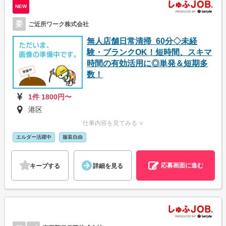
NEW
委
ご近所ワーク株式会社
無人店舗日常清掃_60分◇未経
験・ブランクOK！短時間、スキマ
時間の有効活用に◎単発＆短期多
数！
1件 1800円〜
港区
仕事内容を見てみる ∨
エルダー活躍中
服装自由
応募画面に進む
キープする
詳細を見る