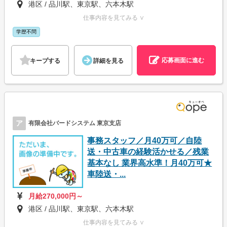
港区 / 品川駅、東京駅、六本木駅
仕事内容を見てみる ∨
学歴不問
応募画面に進む
キープする
詳細を見る
ア
有限会社バードシステム 東京支店
事務スタッフ／月40万可／自陸
送・中古車の経験活かせる／残業
基本なし 業界高水準！月40万可★
車陸送・...
月給270,000円～
港区 / 品川駅、東京駅、六本木駅
仕事内容を見てみる ∨