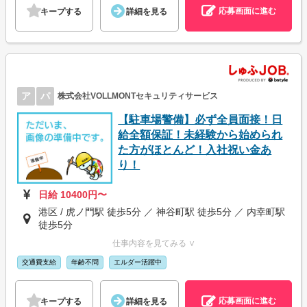
応募画面に進む
キープする
詳細を見る
ア
パ
株式会社VOLLMONTセキュリティサービス
【駐車場警備】必ず全員面接！日
給全額保証！未経験から始められ
た方がほとんど！入社祝い金あ
り！
日給 10400円〜
港区 / 虎ノ門駅 徒歩5分 ／ 神谷町駅 徒歩5分 ／ 内幸町駅
徒歩5分
仕事内容を見てみる ∨
交通費支給
年齢不問
エルダー活躍中
応募画面に進む
キープする
詳細を見る