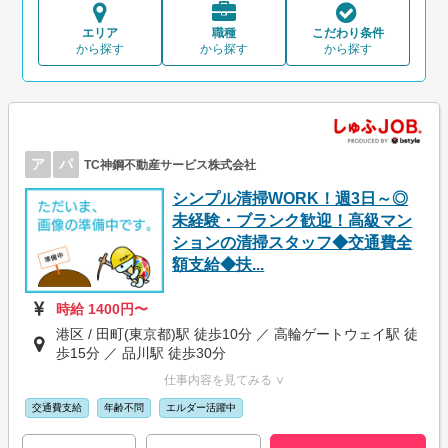
エリア
職種
こだわり条件
から探す
から探す
から探す
ア
パ
TC神鋼不動産サービス株式会社
シンプル清掃WORK！週3日～◎
未経験・ブランク歓迎！高級マン
ションの清掃スタッフ◆交通費全
額支給◆扶...
時給 1400円〜
港区 / 田町(東京都)駅 徒歩10分 ／ 高輪ゲートウェイ駅 徒
歩15分 ／ 品川駅 徒歩30分
仕事内容を見てみる ∨
交通費支給
年齢不問
エルダー活躍中