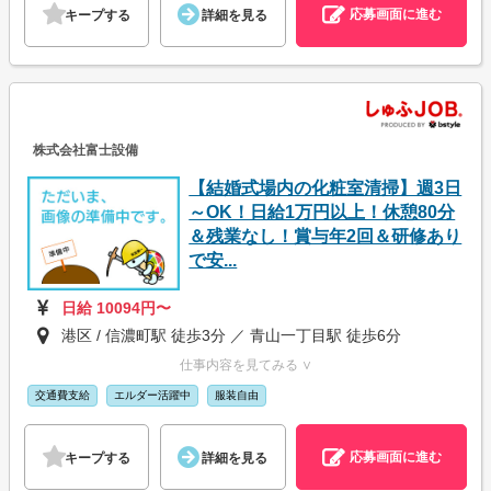
応募画面に進む
キープする
詳細を見る
株式会社富士設備
【結婚式場内の化粧室清掃】週3日
～OK！日給1万円以上！休憩80分
＆残業なし！賞与年2回＆研修あり
で安...
日給 10094円〜
港区 / 信濃町駅 徒歩3分 ／ 青山一丁目駅 徒歩6分
仕事内容を見てみる ∨
交通費支給
エルダー活躍中
服装自由
応募画面に進む
キープする
詳細を見る