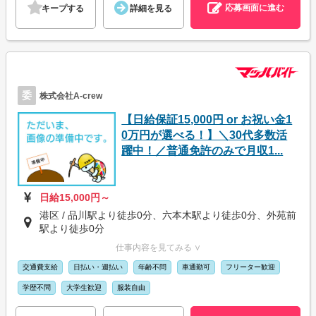
応募画面に進む
キープする
詳細を見る
委
株式会社A-crew
【日給保証15,000円 or お祝い金1
0万円が選べる！】＼30代多数活
躍中！／普通免許のみで月収1...
日給15,000円～
港区 / 品川駅より徒歩0分、六本木駅より徒歩0分、外苑前
駅より徒歩0分
仕事内容を見てみる ∨
交通費支給
日払い・週払い
年齢不問
車通勤可
フリーター歓迎
学歴不問
大学生歓迎
服装自由