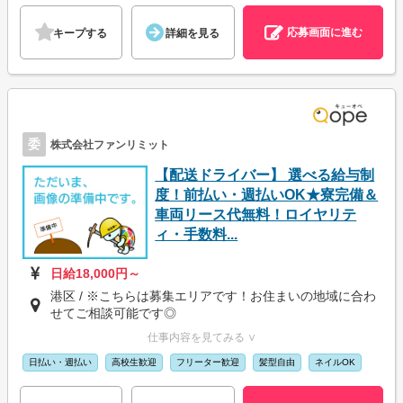
応募画面に進む
キープする
詳細を見る
委
株式会社ファンリミット
【配送ドライバー】 選べる給与制
度！前払い・週払いOK★寮完備＆
車両リース代無料！ロイヤリテ
ィ・手数料...
日給18,000円～
港区 / ※こちらは募集エリアです！お住まいの地域に合わ
せてご相談可能です◎
仕事内容を見てみる ∨
日払い・週払い
高校生歓迎
フリーター歓迎
髪型自由
ネイルOK