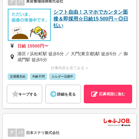
ア
パ
東亜警備保障株式会社
シフト自由！スマホでカンタン面
接＆即採用☆日給15,500円～◎日
払い
日給 15500円〜
港区 / 浜松町駅 徒歩5分 ／ 大門(東京都)駅 徒歩5分 ／ 御
成門駅 徒歩5分
仕事内容を見てみる ∨
交通費支給
年齢不問
エルダー活躍中
応募画面に進む
キープする
詳細を見る
ア
パ
日本ステリ株式会社