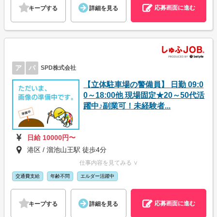
応募画面に進む
キープする
詳細を見る
ア
パ
SPD株式会社
【立体駐車場の警備員】 日勤 09:0
0～18:00他 現場固定★20～50代活
躍中♪副業可！未経験者...
日給 10000円〜
港区 / 溜池山王駅 徒歩4分
仕事内容を見てみる ∨
交通費支給
年齢不問
エルダー活躍中
応募画面に進む
キープする
詳細を見る