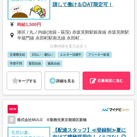
請して働ける◎AT限定可！
時給1,500円
港区 / 丸ノ内線(池袋－荻窪) 赤坂見附駅銀座線 赤坂見附駅
半蔵門線 永田町駅南北線 永田町...
仕事内容を見てみる ∨
交通費支給
日払い・週払い
エルダー活躍中
フリーター歓迎
学歴不問
髪型自由
服装自由
応募画面に進む
キープする
詳細を見る
NEW
委
株式会社MULO ※勤務先東京都港区新橋
【配達スタッフ】≪登録制≫夏に
向けて積極採用中！ノルマなし◎