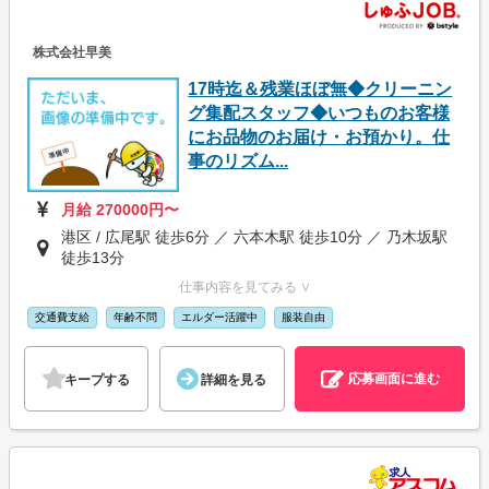
株式会社早美
17時迄＆残業ほぼ無◆クリーニン
グ集配スタッフ◆いつものお客様
にお品物のお届け・お預かり。仕
事のリズム...
月給 270000円〜
港区 / 広尾駅 徒歩6分 ／ 六本木駅 徒歩10分 ／ 乃木坂駅
徒歩13分
仕事内容を見てみる ∨
交通費支給
年齢不問
エルダー活躍中
服装自由
応募画面に進む
キープする
詳細を見る