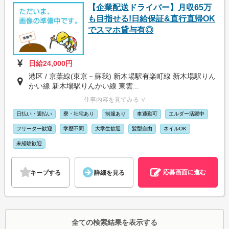
【企業配送ドライバー】月収65万
も目指せる!日給保証&直行直帰OK
でスマホ貸与有◎
日給24,000円
港区 / 京葉線(東京－蘇我) 新木場駅有楽町線 新木場駅りん
かい線 新木場駅りんかい線 東雲...
仕事内容を見てみる ∨
日払い・週払い
寮・社宅あり
制服あり
車通勤可
エルダー活躍中
フリーター歓迎
学歴不問
大学生歓迎
髪型自由
ネイルOK
未経験歓迎
応募画面に進む
キープする
詳細を見る
全ての検索結果を表示する