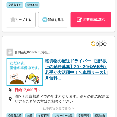
交通費支給
学歴不問
応募画面に進む
キープする
詳細を見る
委
合同会社INSPIRE_港区_5
軽貨物の配送ドライバー 【週5以
上の勤務募集】20～30代が多数♪
若手が大活躍中！＼車両リース初
月無料...
日給17,000円～
港区 / 東京都港区での配達となります。※その他の配送エ
リアもご希望の方はご相談ください！
仕事内容を見てみる ∨
交通費支給
急募
年齢不問
フリーター歓迎
学歴不問
髪型自由