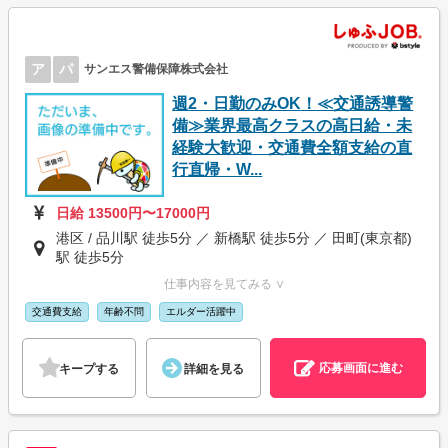
ア
パ
サンエス警備保障株式会社
週2・日勤のみOK！≪交通誘導警
備≫業界最高クラスの高日給・未
経験大歓迎・交通費全額支給の直
行直帰・W...
日給 13500円〜17000円
港区 / 品川駅 徒歩5分 ／ 新橋駅 徒歩5分 ／ 田町(東京都)
駅 徒歩5分
仕事内容を見てみる ∨
交通費支給
年齢不問
エルダー活躍中
応募画面に進む
キープする
詳細を見る