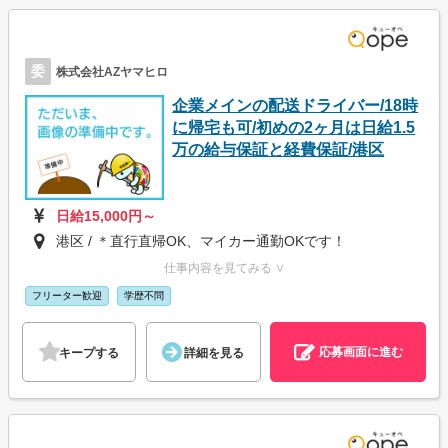
委
株式会社AZヤマヒロ
企業メインの配送ドライバー/18時
に帰宅も可/初めの2ヶ月は日給1.5
万の給与保証と経費保証/港区
日給15,000円～
港区 / ＊直行直帰OK、マイカー通勤OKです！
仕事内容を見てみる ∨
フリーター歓迎
学歴不問
応募画面に進む
キープする
詳細を見る