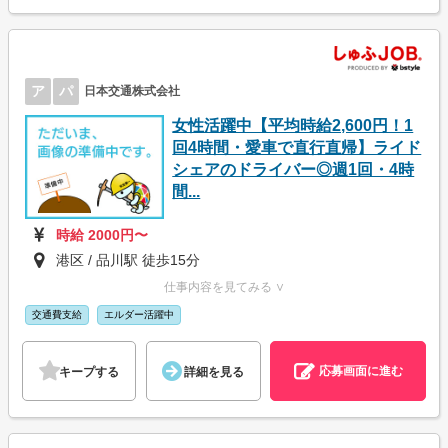
ア
パ
日本交通株式会社
女性活躍中【平均時給2,600円！1
回4時間・愛車で直行直帰】ライド
シェアのドライバー◎週1回・4時
間...
時給 2000円〜
港区 / 品川駅 徒歩15分
仕事内容を見てみる ∨
交通費支給
エルダー活躍中
応募画面に進む
キープする
詳細を見る