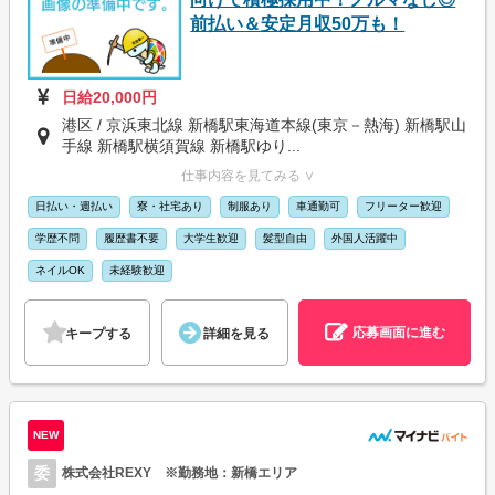
前払い＆安定月収50万も！
日給20,000円
港区 / 京浜東北線 新橋駅東海道本線(東京－熱海) 新橋駅山
手線 新橋駅横須賀線 新橋駅ゆり...
仕事内容を見てみる ∨
日払い・週払い
寮・社宅あり
制服あり
車通勤可
フリーター歓迎
学歴不問
履歴書不要
大学生歓迎
髪型自由
外国人活躍中
ネイルOK
未経験歓迎
応募画面に進む
キープする
詳細を見る
NEW
委
株式会社REXY ※勤務地：新橋エリア