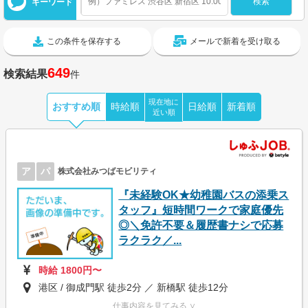
キーワード
この条件を保存する
メールで新着を受け取る
649
検索結果
件
現在地に
おすすめ順
時給順
日給順
新着順
近い順
ア
パ
株式会社みつばモビリティ
『未経験OK★幼稚園バスの添乗ス
タッフ』短時間ワークで家庭優先
◎＼免許不要＆履歴書ナシで応募
ラクラク／...
時給 1800円〜
港区 / 御成門駅 徒歩2分 ／ 新橋駅 徒歩12分
仕事内容を見てみる ∨