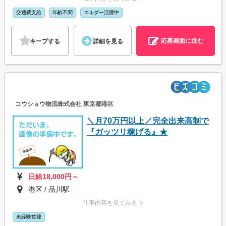
交通費支給
年齢不問
エルダー活躍中
応募画面に進む
キープする
詳細を見る
コウショウ物流株式会社 東京都港区
＼月70万円以上／完全出来高制で
『ガッツリ稼げる』★
日給18,000円～
港区 / 品川駅
仕事内容を見てみる ∨
未経験歓迎