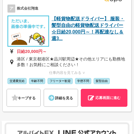
ア
株式会社翔進
【軽貨物配送ドライバー】 服装・
髪型自由の軽貨物配送ドライバー
☆日給20,000円～！再配達なし＆
週3...
日給20,000円～
港区 / 東京都港区★品川駅周辺★その他エリアにも勤務地
多数！お気軽にご相談ください！
仕事内容を見てみる ∨
交通費支給
年齢不問
フリーター歓迎
学歴不問
髪型自由
応募画面に進む
キープする
詳細を見る