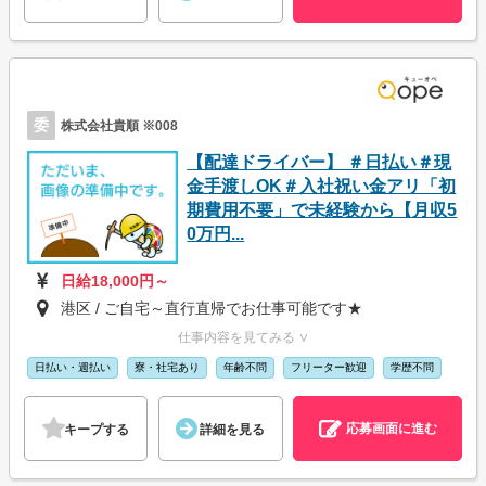
委
株式会社貴順 ※008
【配達ドライバー】 ＃日払い＃現
金手渡しOK＃入社祝い金アリ「初
期費用不要」で未経験から【月収5
0万円...
日給18,000円～
港区 / ご自宅～直行直帰でお仕事可能です★
仕事内容を見てみる ∨
日払い・週払い
寮・社宅あり
年齢不問
フリーター歓迎
学歴不問
応募画面に進む
キープする
詳細を見る