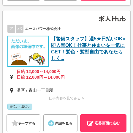
ア
パ
エースパワー株式会社
【警備スタッフ】週5★日払いOK×
即入寮OK！仕事と住まいを一気に
GET！髪色・髪型自由であなたら
しく...
日給 12,000～14,000円
日給 12,000円～14,000円
...
港区 / 青山一丁目駅
仕事内容を見てみる ∨
日払い・週払い
応募画面に進む
キープする
詳細を見る