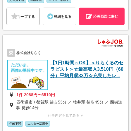
応募画面に進む
キープする
詳細を見る
委
株式会社りらく
【1日1時間～OK】＜りらくるのセ
ラピスト＞☆最高収入3,510円（60
分）平均月収33万☆充実したレ...
1件 2088円〜3510円
四街道市 / 都賀駅 徒歩53分 ／ 物井駅 徒歩45分 ／ 四街道
駅 徒歩14分
仕事内容を見てみる ∨
年齢不問
エルダー活躍中