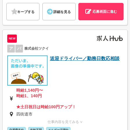
応募画面に進む
キープする
詳細を見る
NEW
ア
パ
株式会社ツクイ
送迎ドライバー／勤務日数応相談
時給1,140円〜
時給1、140円
★土日祝日は時給100円アップ！
四街道市
仕事内容を見てみる ∨
交通費支給
年齢不問
エルダー活躍中