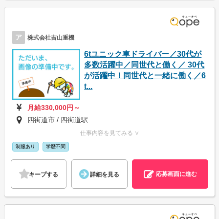
ア
株式会社吉山重機
6tユニック車ドライバー／30代が
多数活躍中／同世代と働く／ 30代
が活躍中！同世代と一緒に働く／6
t...
月給330,000円～
四街道市 / 四街道駅
仕事内容を見てみる ∨
制服あり
学歴不問
応募画面に進む
キープする
詳細を見る