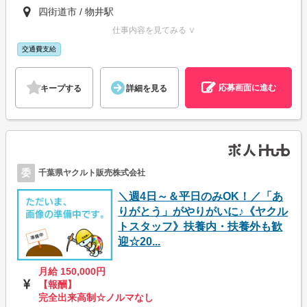
四街道市 / 物井駅
仕事内容を見てみる ∨
交通費支給
応募画面に進む
キープする
詳細を見る
委
千葉県ヤクルト販売株式会社
＼週4日～＆平日のみOK！／「あ
りがとう」がやりがいに♪《ヤクル
トスタッフ》扶養内・扶養外も歓
迎☆20...
月給 150,000円
【報酬】
完全出来高制☆ノルマなし