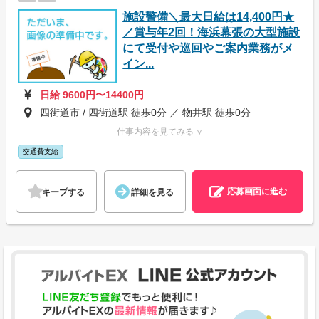
施設警備＼最大日給は14,400円★
／賞与年2回！海浜幕張の大型施設
にて受付や巡回やご案内業務がメ
イン...
日給 9600円〜14400円
四街道市 / 四街道駅 徒歩0分 ／ 物井駅 徒歩0分
仕事内容を見てみる ∨
交通費支給
応募画面に進む
キープする
詳細を見る