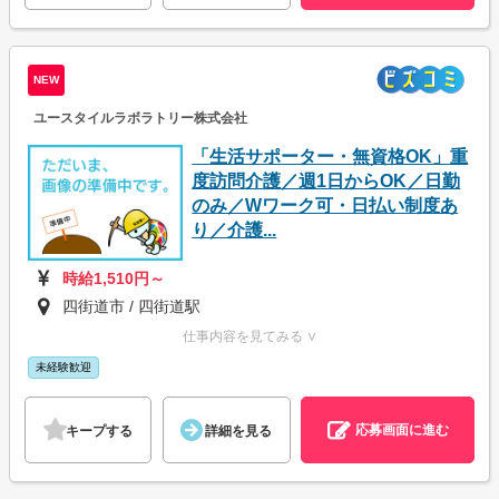
NEW
ユースタイルラボラトリー株式会社
「生活サポーター・無資格OK」重
度訪問介護／週1日からOK／日勤
のみ／Wワーク可・日払い制度あ
り／介護...
時給1,510円～
四街道市 / 四街道駅
仕事内容を見てみる ∨
未経験歓迎
応募画面に進む
キープする
詳細を見る