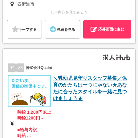
四街道市
仕事内容を見てみる ∨
応募画面に進む
キープする
詳細を見る
ア
パ
株式会社Quaint
＼乳幼児見守りスタッフ募集／保
育のかたちは一つじゃない★あな
たに合ったスタイルを一緒に見つ
けましょう★
時給 1,200円以上
時給1200円～
■給与内訳
時給 ...