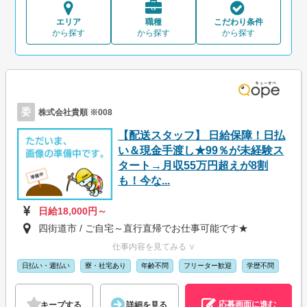
エリア
職種
こだわり条件
から探す
から探す
から探す
委
株式会社貴順 ※008
【配送スタッフ】 日給保障！日払
い＆現金手渡し★99％が未経験ス
タート→月収55万円超えが8割
も！今な...
日給18,000円～
四街道市 / ご自宅～直行直帰でお仕事可能です★
仕事内容を見てみる ∨
日払い・週払い
寮・社宅あり
年齢不問
フリーター歓迎
学歴不問
応募画面に進む
キープする
詳細を見る