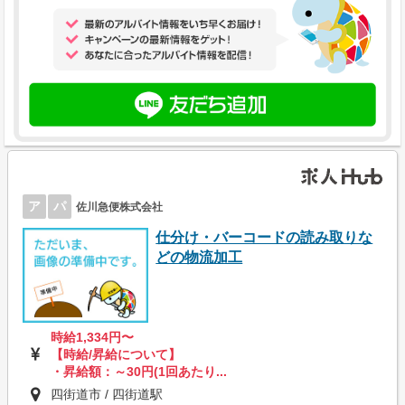
ア
パ
佐川急便株式会社
仕分け・バーコードの読み取りな
どの物流加工
時給1,334円〜
【時給/昇給について】
・昇給額：～30円(1回あたり...
四街道市 / 四街道駅