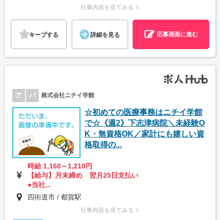
仕事内容を見てみる ∨
応募画面に進む
キープする
詳細を見る
ア
パ
株式会社ニチイ学館
☆初めての医療事務はニチイ学館
で☆《週2》下志津病院＼未経験O
K・無資格OK／家計にも嬉しい資
格取得の...
時給 1,160～1,210円
【給与】月末締め 翌月25日支払い
●当社...
四街道市 / 都賀駅
仕事内容を見てみる ∨