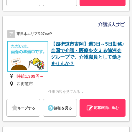
ア
東日本エリア/207cwP
【四街道市吉岡】週3日～5日勤務♪
全国で介護・医療を支える徳洲会
グループで、介護職員として働き
ませんか？
時給1,309円～
四街道市
仕事内容を見てみる ∨
応募画面に進む
キープする
詳細を見る