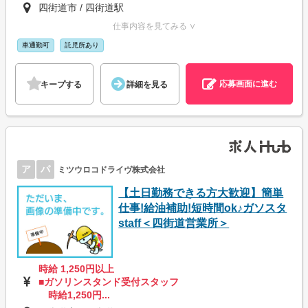
四街道市 / 四街道駅
仕事内容を見てみる ∨
車通勤可
託児所あり
応募画面に進む
キープする
詳細を見る
ア
パ
ミツウロコドライヴ株式会社
【土日勤務できる方大歓迎】簡単
仕事!給油補助!短時間ok♪ガソスタ
staff＜四街道営業所＞
時給 1,250円以上
■ガソリンスタンド受付スタッフ
時給1,250円...