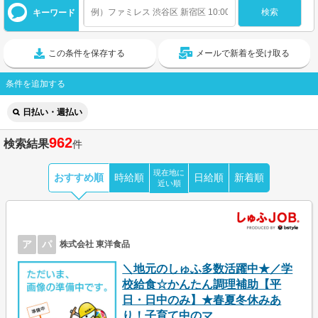
キーワード
この条件を保存する
メールで新着を受け取る
条件を追加する
日払い・週払い
962
検索結果
件
現在地に
おすすめ順
時給順
日給順
新着順
近い順
ア
パ
株式会社 東洋食品
＼地元のしゅふ多数活躍中★／学
校給食☆かんたん調理補助【平
日・日中のみ】★春夏冬休みあ
り！子育て中のマ...