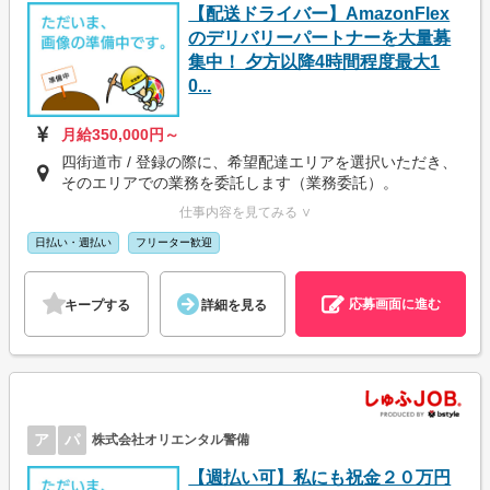
【配送ドライバー】AmazonFlex
のデリバリーパートナーを大量募
集中！ 夕方以降4時間程度最大1
0...
月給350,000円～
四街道市 / 登録の際に、希望配達エリアを選択いただき、
そのエリアでの業務を委託します（業務委託）。
仕事内容を見てみる ∨
日払い・週払い
フリーター歓迎
応募画面に進む
キープする
詳細を見る
ア
パ
株式会社オリエンタル警備
【週払い可】私にも祝金２０万円