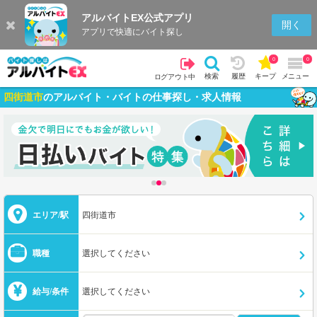
アルバイトEX公式アプリ
開く
アプリで快適にバイト探し
0
0
検索
履歴
キープ
メニュー
ログアウト中
四街道市
のアルバイト・バイトの仕事探し・求人情報
エリア/駅
四街道市
職種
選択してください
給与/条件
選択してください