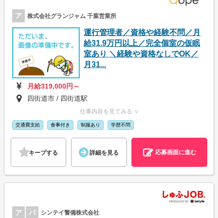
ア
株式会社グランジャム 千葉営業所
運行管理者／資格や経験不問／月
給31.9万円以上／完全個室の仮眠
室あり ＼経験や資格なしでOK／
月31...
月給319,000円～
四街道市 / 四街道駅
仕事内容を見てみる ∨
交通費支給
食事付き
制服あり
学歴不問
応募画面に進む
キープする
詳細を見る
ア
パ
シンテイ警備株式会社