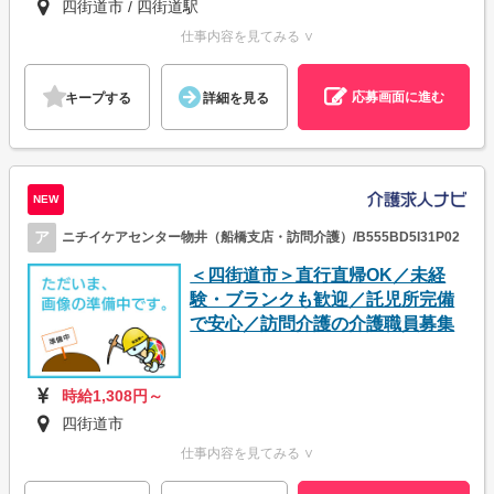
四街道市 / 四街道駅
仕事内容を見てみる ∨
応募画面に進む
キープする
詳細を見る
NEW
ア
ニチイケアセンター物井（船橋支店・訪問介護）/B555BD5I31P02
＜四街道市＞直行直帰OK／未経
験・ブランクも歓迎／託児所完備
で安心／訪問介護の介護職員募集
時給1,308円～
四街道市
仕事内容を見てみる ∨