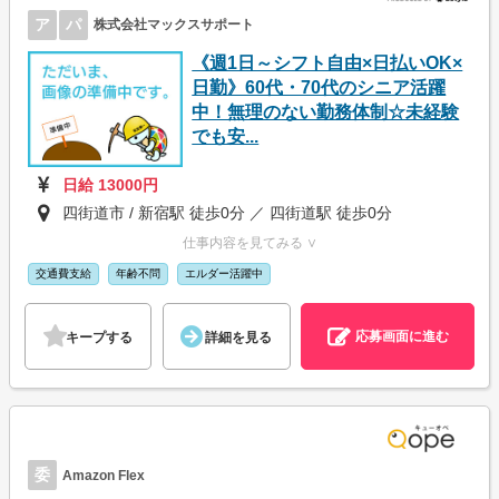
ア
パ
株式会社マックスサポート
《週1日～シフト自由×日払いOK×
日勤》60代・70代のシニア活躍
中！無理のない勤務体制☆未経験
でも安...
日給 13000円
四街道市 / 新宿駅 徒歩0分 ／ 四街道駅 徒歩0分
仕事内容を見てみる ∨
交通費支給
年齢不問
エルダー活躍中
応募画面に進む
キープする
詳細を見る
委
Amazon Flex