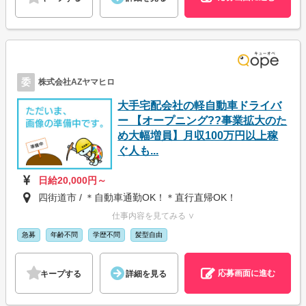
委
株式会社AZヤマヒロ
大手宅配会社の軽自動車ドライバ
ー 【オープニング??事業拡大のた
め大幅増員】月収100万円以上稼
ぐ人も...
日給20,000円～
四街道市 / ＊自動車通勤OK！＊直行直帰OK！
仕事内容を見てみる ∨
急募
年齢不問
学歴不問
髪型自由
応募画面に進む
キープする
詳細を見る