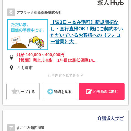
委
アフラック生命保険株式会社
【週3日～＆在宅可】新規開拓な
し・直行直帰OK！既にご契約をい
ただいているお客様への《フォロ
ー営業》大...
月給 140,000～400,000円
【報酬】完全歩合制 1年目は最低保障14...
四街道市
仕事内容を見てみる ∨
応募画面に進む
キープする
詳細を見る
ア
まごころ館四街道