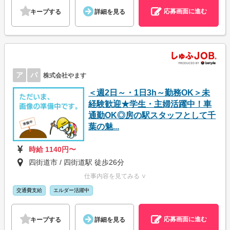
応募画面に進む
キープする
詳細を見る
ア
パ
株式会社やます
＜週2日～・1日3h～勤務OK＞未
経験歓迎★学生・主婦活躍中！車
通勤OK◎房の駅スタッフとして千
葉の魅...
時給 1140円〜
四街道市 / 四街道駅 徒歩26分
仕事内容を見てみる ∨
交通費支給
エルダー活躍中
応募画面に進む
キープする
詳細を見る