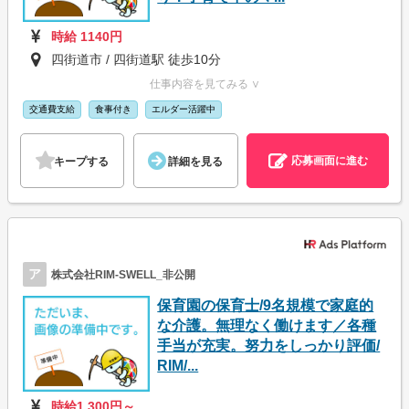
時給 1140円
四街道市 / 四街道駅 徒歩10分
仕事内容を見てみる ∨
交通費支給
食事付き
エルダー活躍中
応募画面に進む
キープする
詳細を見る
ア
株式会社RIM-SWELL_非公開
保育園の保育士/9名規模で家庭的
な介護。無理なく働けます／各種
手当が充実。努力をしっかり評価/
RIM/...
時給1,300円～