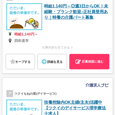
時給1,140円～◎週3日からOK！未
経験・ブランク歓迎♪正社員登用あ
り｜特養の介護パート募集
時給1,140円～
四街道市
仕事内容を見てみる ∨
応募画面に進む
キープする
詳細を見る
ア
ツクイもねの里(デイサービス)
扶養控除内OK主婦(主夫)活躍中
【ツクイのデイサービス理学療法
士求人】