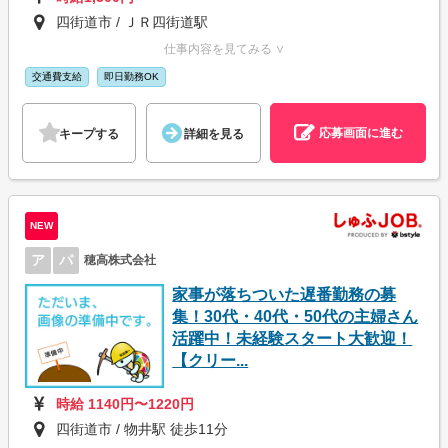
四街道市 / ＪＲ四街道駅
仕事内容を見てみる ∨
交通費支給
即日勤務OK
応募画面に進む
キープする
詳細を見る
NEW
ア
パ
穂高株式会社
家事が落ちついた遅番勤務の募
集！30代・40代・50代の主婦さん
活躍中！未経験スタート大歓迎！
【クリー...
時給 1140円〜1220円
四街道市 / 物井駅 徒歩11分