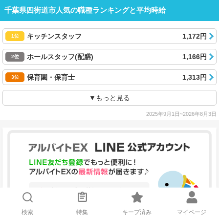
千葉県四街道市人気の職種ランキングと平均時給
キッチンスタッフ
1,172円
1位
ホールスタッフ(配膳)
1,166円
2位
保育園・保育士
1,313円
3位
▼もっと見る
2025年9月1日~2026年8月3日
検索
特集
キープ済み
マイページ