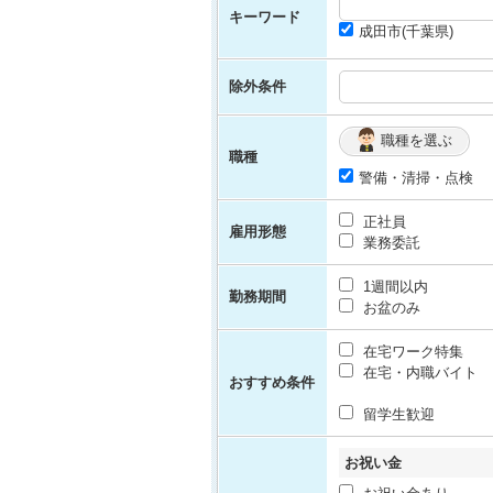
キーワード
成田市(千葉県)
除外条件
職種を選ぶ
職種
警備・清掃・点検
正社員
雇用形態
業務委託
1週間以内
勤務期間
お盆のみ
在宅ワーク特集
在宅・内職バイト
おすすめ条件
留学生歓迎
お祝い金