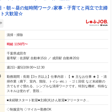
日・朝～昼の短時間ワーク♪家事・子育てと両立で主婦
ート大歓迎☆
中
清掃・掃除
時給 1150円〜
千葉県成田市
最寄駅：佐原駅 自動車15分 ／ 成田駅 自動車20分
週2日~週5日09:00〜12:30
容
勤務期間：長期【3ヶ月以上】仕事内容：【 ★ 主なお仕事 ★ 】・清
掃作業（廊下、室内、階段、トイレ etc.）・ゴミ回収 など未経験の
方でもすぐ慣れる、シンプルな清掃ワークです。特別な機材、特殊な
スキルは使わず、普段...
■未経験スタート歓迎■主婦(夫)さん歓迎■フリーターさ...
◇制服貸与 ◇マイカー勤務OK