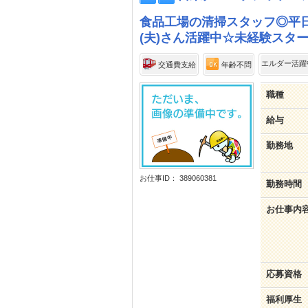
食品工場の清掃スタッフ◎平
(夫)さん活躍中☆未経験スタ
エルダー活躍
交通費支給
年齢不問
職種
給与
勤務地
お仕事ID： 389060381
勤務時間
お仕事内
応募資格
福利厚生