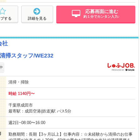
応募画面に進む
約１分でカンタン入力♪
ープする
詳細を見る
会社
掃スタッフ/WE232
中
清掃・掃除
時給 1140円〜
千葉県成田市
最寄駅：成田空港(鉄道)駅 バス5分
週2日~08:00〜16:00
容
勤務期間：長期【3ヶ月以上】仕事内容：☆未経験から清掃のお仕事