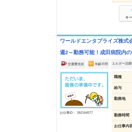
キ
ワールドエンタプライズ株式
週2～勤務可能！成田病院内の清
エルダー活躍
交通費支給
年齢不問
職種
給与
勤務地
お仕事ID： 392164577
勤務時間
お仕事内