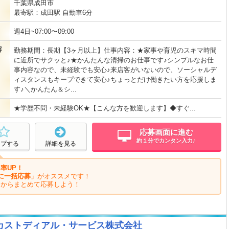
千葉県成田市
最寄駅：成田駅 自動車6分
週4日~07:00〜09:00
容
勤務期間：長期【3ヶ月以上】仕事内容：★家事や育児のスキマ時間
に近所でサクッと♪★かんたんな清掃のお仕事です♪シンプルなお仕
事内容なので、未経験でも安心♪来店客がいないので、ソーシャルデ
ィスタンスもキープできて安心♪ちょっとだけ働きたい方を応援しま
す♪＼かんたん＆シ...
★学歴不問・未経験OK★【こんな方を歓迎します】◆すぐ...
応募画面に進む
約１分でカンタン入力♪
ープする
詳細を見る
率UP！
に一括応募
」がオススメです！
ジからまとめて応募しよう！
カストディアル・サービス株式会社