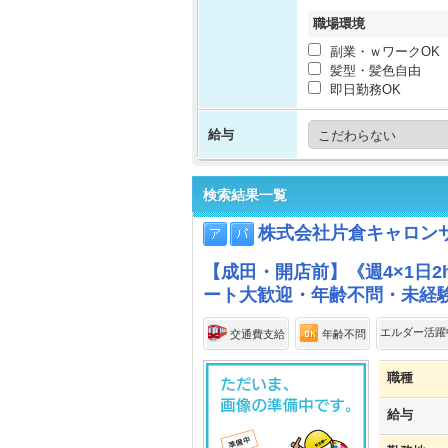
職場環境
副業・ｗワークOK
髪型・髪色自由
即日勤務OK
給与
検索結果一覧
株式会社片倉キャロン
【成田・開店前】《週4×1日
ート大歓迎・年齢不問・未経験
エルダー活躍
交通費支給
年齢不問
職種
給与