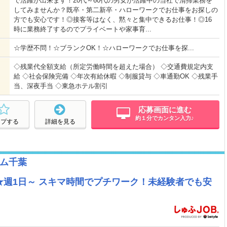
で活躍が出来ます！20代～60代の男女が活躍中の当社で清掃業務を
してみませんか？既卒・第二新卒・ハローワークでお仕事をお探しの
方でも安心です！◎接客等はなく、黙々と集中できるお仕事！◎16
時に業務終了するのでプライベートや家事育...
☆学歴不問！☆ブランクOK！☆ハローワークでお仕事を探...
◇残業代全額支給（所定労働時間を超えた場合） ◇交通費規定内支
給 ◇社会保険完備 ◇年次有給休暇 ◇制服貸与 ◇車通勤OK ◇残業手
当、深夜手当 ◇東急ホテル割引
応募画面に進む
約１分でカンタン入力♪
ープする
詳細を見る
ム千葉
週1日～ スキマ時間でプチワーク！未経験者でも安