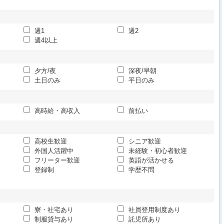
週1
週2
週4以上
夕方/夜
深夜/早朝
土日のみ
平日のみ
高時給・高収入
前払い
高校生歓迎
シニア歓迎
外国人活躍中
未経験・初心者歓迎
フリーター歓迎
英語が活かせる
登録制
学歴不問
寮・社宅あり
社員登用制度あり
制服貸与あり
託児所あり