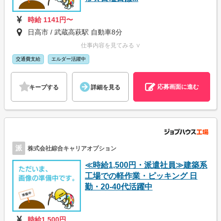
時給 1141円〜
日高市 / 武蔵高萩駅 自動車8分
仕事内容を見てみる ∨
交通費支給
エルダー活躍中
応募画面に進む
キープする
詳細を見る
派
株式会社綜合キャリアオプション
≪時給1,500円・派遣社員≫建築系
工場での軽作業・ピッキング 日
勤・20-40代活躍中
時給1,500円