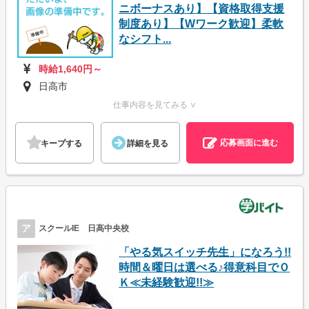
ニボーナスあり】【資格取得支援
制度あり】【Wワーク歓迎】柔軟
なシフト...
時給1,640円～
日高市
仕事内容を見てみる ∨
応募画面に進む
キープする
詳細を見る
ア
スクールIE 日高中央校
「やる気スイッチ先生」になろう!!
時間＆曜日は選べる♪得意科目でＯ
Ｋ≪未経験歓迎!!≫