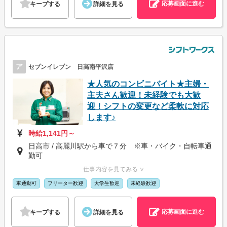
応募画面に進む
キープする
詳細を見る
ア
セブンイレブン 日高南平沢店
★人気のコンビニバイト★主婦・
主夫さん歓迎！未経験でも大歓
迎！シフトの変更など柔軟に対応
します♪
時給1,141円～
日高市 / 高麗川駅から車で７分 ※車・バイク・自転車通
勤可
仕事内容を見てみる ∨
車通勤可
フリーター歓迎
大学生歓迎
未経験歓迎
応募画面に進む
キープする
詳細を見る