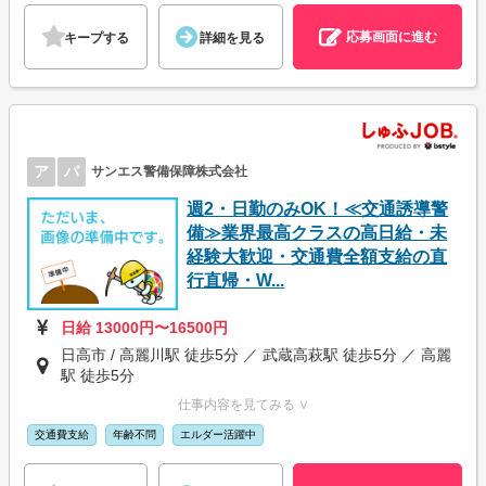
応募画面に進む
キープする
詳細を見る
ア
パ
サンエス警備保障株式会社
週2・日勤のみOK！≪交通誘導警
備≫業界最高クラスの高日給・未
経験大歓迎・交通費全額支給の直
行直帰・W...
日給 13000円〜16500円
日高市 / 高麗川駅 徒歩5分 ／ 武蔵高萩駅 徒歩5分 ／ 高麗
駅 徒歩5分
仕事内容を見てみる ∨
交通費支給
年齢不問
エルダー活躍中