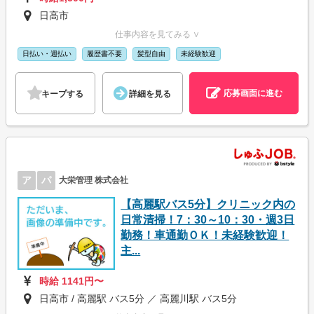
日高市
仕事内容を見てみる ∨
日払い・週払い
履歴書不要
髪型自由
未経験歓迎
応募画面に進む
キープする
詳細を見る
ア
パ
大栄管理 株式会社
【高麗駅バス5分】クリニック内の
日常清掃！7：30～10：30・週3日
勤務！車通勤ＯＫ！未経験歓迎！
主...
時給 1141円〜
日高市 / 高麗駅 バス5分 ／ 高麗川駅 バス5分