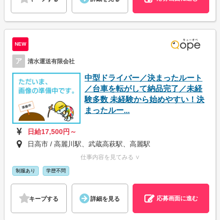
NEW
ア
清水運送有限会社
中型ドライバー／決まったルート
／台車を転がして納品完了／未経
験多数 未経験から始めやすい！決
まったルー...
日給17,500円～
日高市 / 高麗川駅、武蔵高萩駅、高麗駅
仕事内容を見てみる ∨
制服あり
学歴不問
応募画面に進む
キープする
詳細を見る