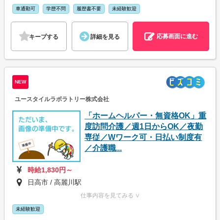
車通勤可
学歴不問
履歴書不要
未経験歓迎
応募画面に進む
キープする
詳細を見る
NEW
ユースタイルラボラトリー株式会社
「ホームヘルパー・無資格OK」重
度訪問介護／週1日からOK／夜勤
専従／Wワーク可・日払い制度有
／介護職...
時給1,830円～
日高市 / 高麗川駅
仕事内容を見てみる ∨
未経験歓迎