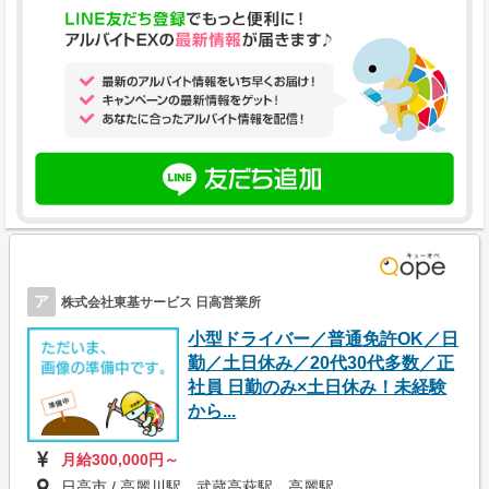
ア
株式会社東基サービス 日高営業所
小型ドライバー／普通免許OK／日
勤／土日休み／20代30代多数／正
社員 日勤のみ×土日休み！未経験
から...
月給300,000円～
日高市 / 高麗川駅、武蔵高萩駅、高麗駅