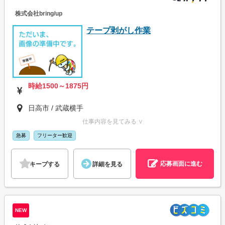
株式会社bring/up
テープ剥がし作業
時給1500～1875円
日高市 / 武蔵横手
仕事内容を見てみる ∨
急募
フリーター歓迎
応募画面に進む
キープする
詳細を見る
NEW