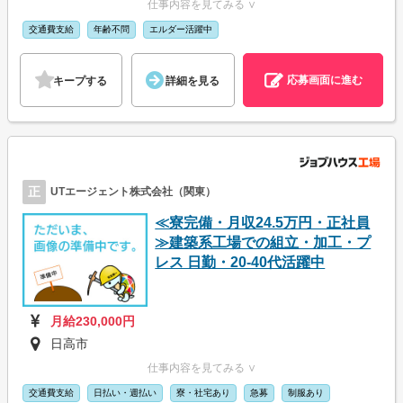
仕事内容を見てみる ∨
交通費支給
年齢不問
エルダー活躍中
応募画面に進む
キープする
詳細を見る
正
UTエージェント株式会社（関東）
≪寮完備・月収24.5万円・正社員
≫建築系工場での組立・加工・プ
レス 日勤・20-40代活躍中
月給230,000円
日高市
仕事内容を見てみる ∨
交通費支給
日払い・週払い
寮・社宅あり
急募
制服あり