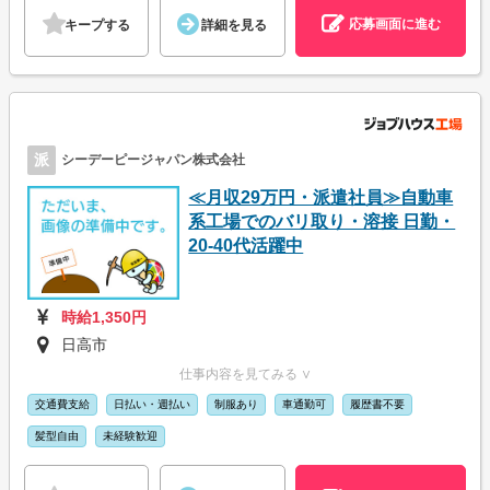
応募画面に進む
キープする
詳細を見る
派
シーデーピージャパン株式会社
≪月収29万円・派遣社員≫自動車
系工場でのバリ取り・溶接 日勤・
20-40代活躍中
時給1,350円
日高市
仕事内容を見てみる ∨
交通費支給
日払い・週払い
制服あり
車通勤可
履歴書不要
髪型自由
未経験歓迎