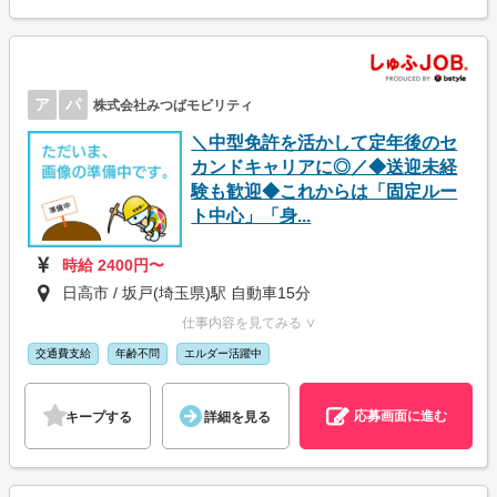
ア
パ
株式会社みつばモビリティ
＼中型免許を活かして定年後のセ
カンドキャリアに◎／◆送迎未経
験も歓迎◆これからは「固定ルー
ト中心」「身...
時給 2400円〜
日高市 / 坂戸(埼玉県)駅 自動車15分
仕事内容を見てみる ∨
交通費支給
年齢不問
エルダー活躍中
応募画面に進む
キープする
詳細を見る