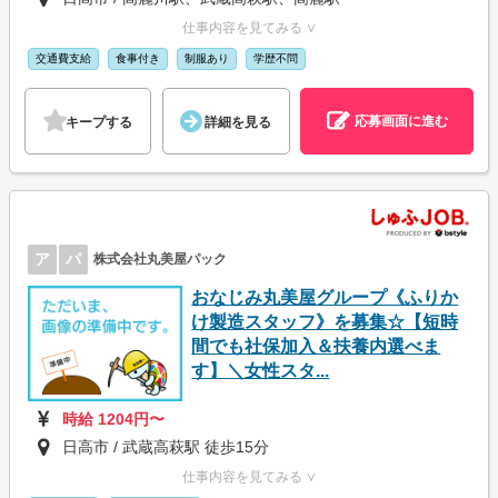
仕事内容を見てみる ∨
交通費支給
食事付き
制服あり
学歴不問
応募画面に進む
キープする
詳細を見る
ア
パ
株式会社丸美屋パック
おなじみ丸美屋グループ《ふりか
け製造スタッフ》を募集☆【短時
間でも社保加入＆扶養内選べま
す】＼女性スタ...
時給 1204円〜
日高市 / 武蔵高萩駅 徒歩15分
仕事内容を見てみる ∨