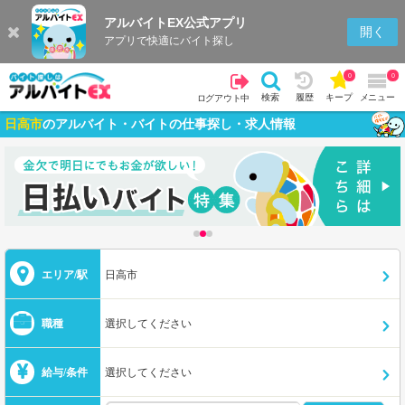
アルバイトEX公式アプリ
開く
アプリで快適にバイト探し
0
0
検索
履歴
キープ
メニュー
ログアウト中
日高市
のアルバイト・バイトの仕事探し・求人情報
エリア/駅
日高市
職種
選択してください
給与/条件
選択してください