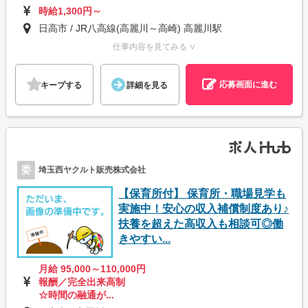
時給1,300円～
日高市 / JR八高線(高麗川～高崎) 高麗川駅
仕事内容を見てみる ∨
応募画面に進む
キープする
詳細を見る
委
埼玉西ヤクルト販売株式会社
【保育所付】 保育所・職場見学も
実施中！安心の収入補償制度あり♪
扶養を超えた高収入も相談可◎働
きやすい...
月給 95,000～110,000円
報酬／完全出来高制
☆時間の融通が...