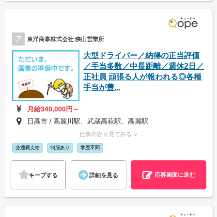
ア
東洋商事株式会社 狭山営業所
大型ドライバー／納得の正当評価
／手当多数／中長距離／週休2日／
正社員 頑張る人が報われる◎各種
手当が豊...
月給340,000円～
日高市 / 高麗川駅、武蔵高萩駅、高麗駅
仕事内容を見てみる ∨
交通費支給
制服あり
学歴不問
応募画面に進む
キープする
詳細を見る