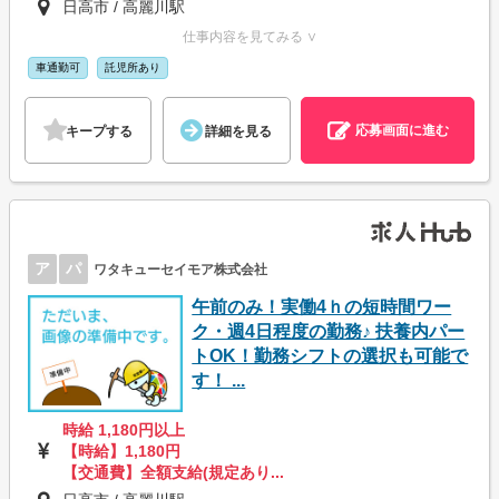
日高市 / 高麗川駅
仕事内容を見てみる ∨
車通勤可
託児所あり
応募画面に進む
キープする
詳細を見る
ア
パ
ワタキューセイモア株式会社
午前のみ！実働4ｈの短時間ワー
ク・週4日程度の勤務♪ 扶養内パー
トOK！勤務シフトの選択も可能で
す！ ...
時給 1,180円以上
【時給】1,180円
【交通費】全額支給(規定あり...