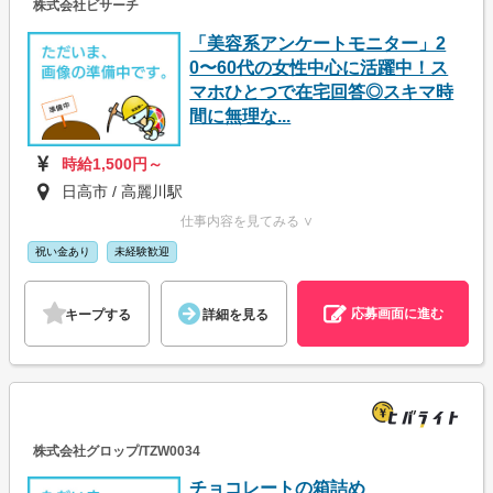
株式会社ビサーチ
「美容系アンケートモニター」2
0〜60代の女性中心に活躍中！ス
マホひとつで在宅回答◎スキマ時
間に無理な...
時給1,500円～
日高市 / 高麗川駅
仕事内容を見てみる ∨
祝い金あり
未経験歓迎
応募画面に進む
キープする
詳細を見る
株式会社グロップ/TZW0034
チョコレートの箱詰め