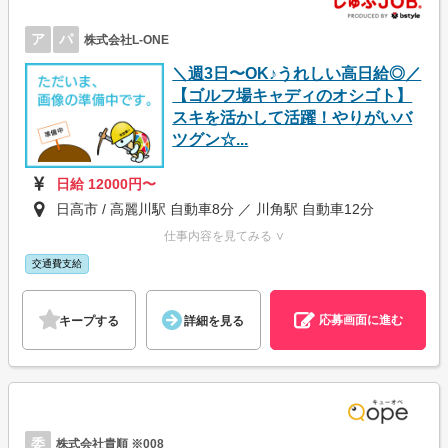
ア
パ
株式会社L-ONE
＼週3日〜OK♪うれしい高日給◎／
【ゴルフ場キャディのオシゴト】
スキを活かして活躍！やりがいバ
ツグン☆...
日給 12000円〜
日高市 / 高麗川駅 自動車8分 ／ 川角駅 自動車12分
仕事内容を見てみる ∨
交通費支給
応募画面に進む
キープする
詳細を見る
委
株式会社貴順 ※008