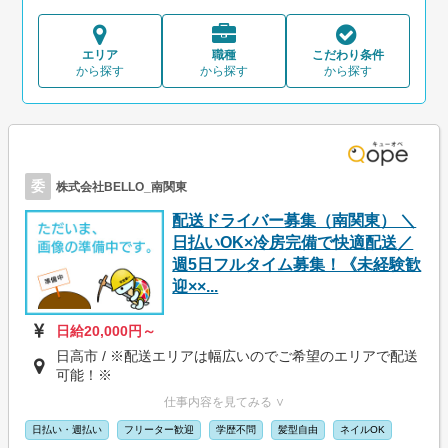
エリア
職種
こだわり条件
から探す
から探す
から探す
委
株式会社BELLO_南関東
配送ドライバー募集（南関東） ＼
日払いOK×冷房完備で快適配送／
週5日フルタイム募集！《未経験歓
迎××...
日給20,000円～
日高市 / ※配送エリアは幅広いのでご希望のエリアで配送
可能！※
仕事内容を見てみる ∨
日払い・週払い
フリーター歓迎
学歴不問
髪型自由
ネイルOK