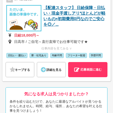
【配達スタッフ】 日給保障・日払
い・現金手渡しアリ*ほとんどが軽
いもの×初期費用0円なのでご安心
を◎／...
日給18,000円～
日高市 / ご自宅～直行直帰でお仕事可能です★
仕事内容を見てみる ∨
日払い・週払い
寮・社宅あり
年齢不問
フリーター歓迎
学歴不問
応募画面に進む
キープする
詳細を見る
気になる求人は見つかりましたか？
条件を絞り込むだけで、あなたに最適なアルバイトが見つかる
かもしれません。時間、給与、場所... あなたの希望を叶える仕
事を見つけましょう！