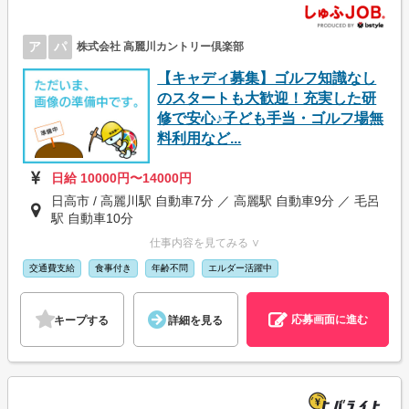
ア
パ
株式会社 高麗川カントリー倶楽部
【キャディ募集】ゴルフ知識なし
のスタートも大歓迎！充実した研
修で安心♪子ども手当・ゴルフ場無
料利用など...
日給 10000円〜14000円
日高市 / 高麗川駅 自動車7分 ／ 高麗駅 自動車9分 ／ 毛呂
駅 自動車10分
仕事内容を見てみる ∨
交通費支給
食事付き
年齢不問
エルダー活躍中
応募画面に進む
キープする
詳細を見る