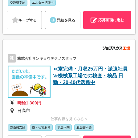
交通費支給
エルダー活躍中
応募画面に進む
キープする
詳細を見る
派
株式会社サンキョウテクノスタッフ
≪寮完備・月収25万円・派遣社員
≫機械系工場での検査・検品 日
勤・20-40代活躍中
時給1,300円
日高市
仕事内容を見てみる ∨
交通費支給
寮・社宅あり
学歴不問
履歴書不要