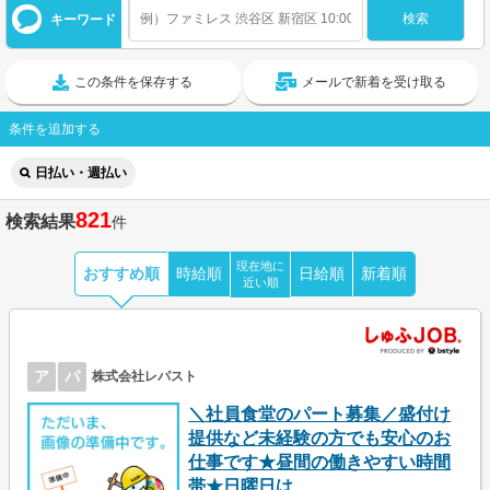
キーワード
この条件を保存する
メールで新着を受け取る
条件を追加する
日払い・週払い
821
検索結果
件
現在地に
おすすめ順
時給順
日給順
新着順
近い順
ア
パ
株式会社レパスト
＼社員食堂のパート募集／盛付け
提供など未経験の方でも安心のお
仕事です★昼間の働きやすい時間
帯★日曜日は...