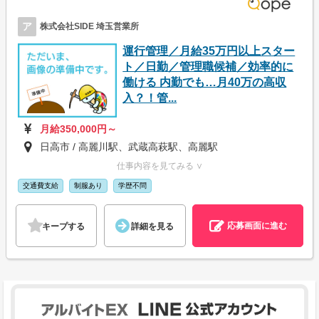
ア
株式会社SIDE 埼玉営業所
運行管理／月給35万円以上スター
ト／日勤／管理職候補／効率的に
働ける 内勤でも…月40万の高収
入？！管...
月給350,000円～
日高市 / 高麗川駅、武蔵高萩駅、高麗駅
仕事内容を見てみる ∨
交通費支給
制服あり
学歴不問
応募画面に進む
キープする
詳細を見る