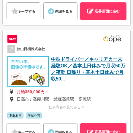
応募画面に進む
キープする
詳細を見る
NEW
ア
狭山日梱株式会社
中型ドライバー／キャリアカー未
経験OK／基本土日休みで月収50万
／夜勤 日帰り・基本土日休みで月
収50...
月給350,000円～
日高市 / 高麗川駅、武蔵高萩駅、高麗駅
仕事内容を見てみる ∨
制服あり
学歴不問
応募画面に進む
キープする
詳細を見る