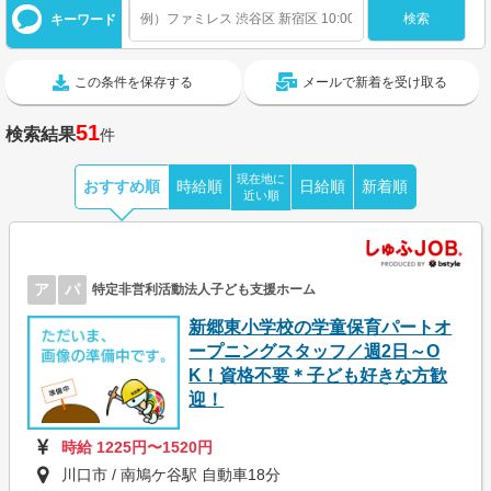
キーワード
この条件を保存する
メールで新着を受け取る
51
検索結果
件
現在地に
おすすめ順
時給順
日給順
新着順
近い順
ア
パ
特定非営利活動法人子ども支援ホーム
新郷東小学校の学童保育パートオ
ープニングスタッフ／週2日～O
K！資格不要＊子ども好きな方歓
迎！
時給 1225円〜1520円
川口市 / 南鳩ケ谷駅 自動車18分