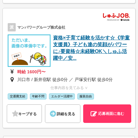
派
マンパワーグループ株式会社
資格×子育て経験を活かす☆《学童
支援員》子ども達の笑顔がパワー
に♪要資格☆未経験OK＼しゅふ活
躍中／安...
時給 1600円〜
川口市 / 新井宿駅 徒歩0分 ／ 戸塚安行駅 徒歩0分
仕事内容を見てみる ∨
交通費支給
年齢不問
エルダー活躍中
服装自由
応募画面に進む
キープする
詳細を見る