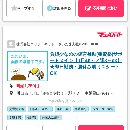
応募画面に進む
キープする
詳細を見る
派
株式会社ニッソーネット さいたま支社/1201_3038
負担少なめの保育補助(要資格)サポ
ートメイン【1日4h～／週3～ok】
★即日勤務・夏休み明けスタート
OK
時給1,750円～
川口市 / 川口市内に多数！＜駅チカ・車通勤okも有＞
仕事内容を見てみる ∨
交通費支給
日払い・週払い
年齢不問
車通勤可
フリーター歓迎
学歴不問
登録制
外国人活躍中