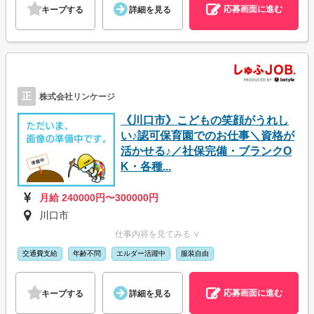
応募画面に進む
キープする
詳細を見る
正
株式会社リンケージ
《川口市》こどもの笑顔がうれし
い♪認可保育園でのお仕事＼資格が
活かせる♪／社保完備・ブランクO
K・各種...
月給 240000円〜300000円
川口市
仕事内容を見てみる ∨
交通費支給
年齢不問
エルダー活躍中
服装自由
応募画面に進む
キープする
詳細を見る