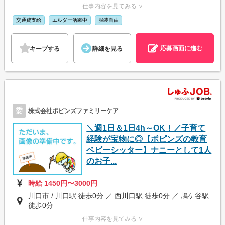
仕事内容を見てみる ∨
交通費支給
エルダー活躍中
服装自由
応募画面に進む
キープする
詳細を見る
委
株式会社ポピンズファミリーケア
＼週1日＆1日4h～OK！／子育て
経験が宝物に◎【ポピンズの教育
ベビーシッター】ナニーとして1人
のお子...
時給 1450円〜3000円
川口市 / 川口駅 徒歩0分 ／ 西川口駅 徒歩0分 ／ 鳩ケ谷駅
徒歩0分
仕事内容を見てみる ∨