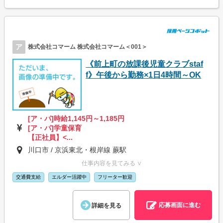
ア
株式会社コマーム 株式会社コマーム＜001＞
《前上町の放課後児童クラブstaf
f》午後から勤務×1日4時間～OK
[ア・パ]時給1,145円～1,185円
[ア・パ]学童保育
【正社員】<...
川口市 / 京浜東北・根岸線 蕨駅
仕事内容を見てみる ∨
交通費支給
エルダー活躍中
フリーター歓迎
応募画面に進む
詳細を見る