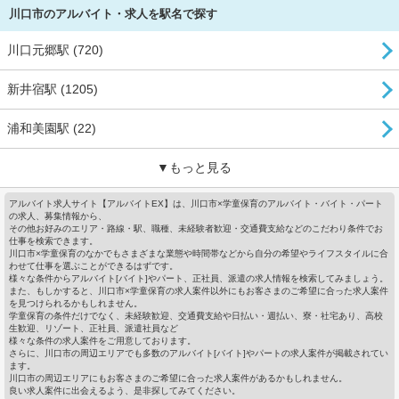
川口市のアルバイト・求人を駅名で探す
川口元郷駅 (720)
新井宿駅 (1205)
浦和美園駅 (22)
▼もっと見る
アルバイト求人サイト【アルバイトEX】は、川口市×学童保育のアルバイト・バイト・パート
の求人、募集情報から、
その他お好みのエリア・路線・駅、職種、未経験者歓迎・交通費支給などのこだわり条件でお
仕事を検索できます。
川口市×学童保育のなかでもさまざまな業態や時間帯などから自分の希望やライフスタイルに合
わせて仕事を選ぶことができるはずです。
様々な条件からアルバイト[バイト]やパート、正社員、派遣の求人情報を検索してみましょう。
また、もしかすると、川口市×学童保育の求人案件以外にもお客さまのご希望に合った求人案件
を見つけられるかもしれません。
学童保育の条件だけでなく、未経験歓迎、交通費支給や日払い・週払い、寮・社宅あり、高校
生歓迎、リゾート、正社員、派遣社員など
様々な条件の求人案件をご用意しております。
さらに、川口市の周辺エリアでも多数のアルバイト[バイト]やパートの求人案件が掲載されてい
ます。
川口市の周辺エリアにもお客さまのご希望に合った求人案件があるかもしれません。
良い求人案件に出会えるよう、是非探してみてください。