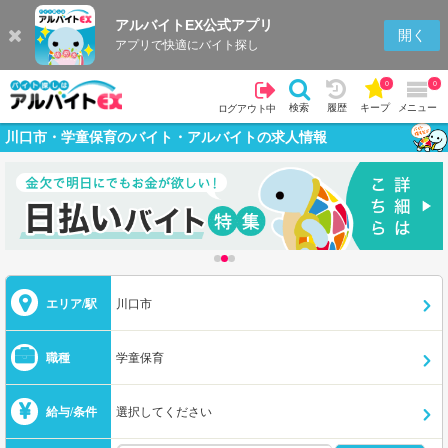
アルバイトEX公式アプリ
開く
アプリで快適にバイト探し
0
0
検索
履歴
キープ
メニュー
ログアウト中
川口市・学童保育のバイト・アルバイトの求人情報
エリア/駅
川口市
職種
学童保育
給与/条件
選択してください