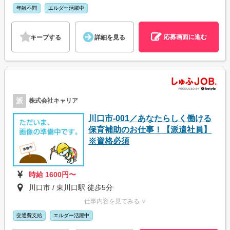
年齢不問
エルダー活躍中
応募画面に進む
キープする
詳細を見る
派
株式会社キャリア
川口市-001／あなたらしく働ける
保育補助のお仕事！【派遣社員】
※資格必須
時給 1600円〜
川口市 / 東川口駅 徒歩5分
仕事内容を見てみる ∨
交通費支給
エルダー活躍中