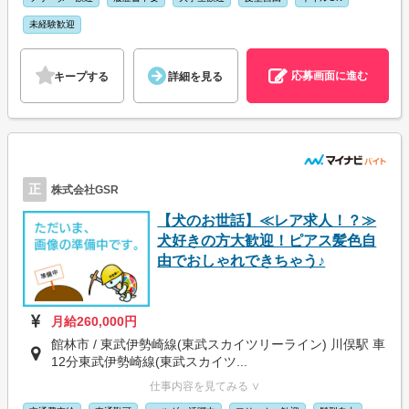
未経験歓迎
応募画面に進む
キープする
詳細を見る
正
株式会社GSR
【犬のお世話】≪レア求人！？≫
犬好きの方大歓迎！ピアス髪色自
由でおしゃれできちゃう♪
月給260,000円
館林市 / 東武伊勢崎線(東武スカイツリーライン) 川俣駅 車
12分東武伊勢崎線(東武スカイツ...
仕事内容を見てみる ∨