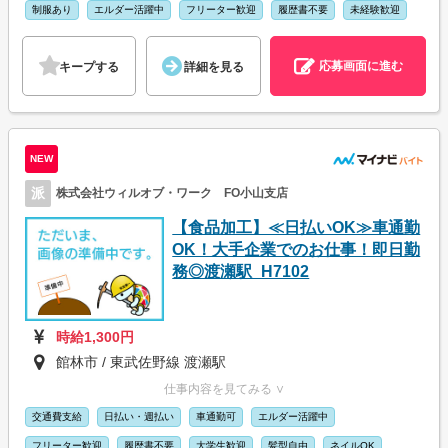
制服あり
エルダー活躍中
フリーター歓迎
履歴書不要
未経験歓迎
応募画面に進む
キープする
詳細を見る
NEW
派
株式会社ウィルオブ・ワーク FO小山支店
【食品加工】≪日払いOK≫車通勤
OK！大手企業でのお仕事！即日勤
務◎渡瀬駅_H7102
時給1,300円
館林市 / 東武佐野線 渡瀬駅
仕事内容を見てみる ∨
交通費支給
日払い・週払い
車通勤可
エルダー活躍中
フリーター歓迎
履歴書不要
大学生歓迎
髪型自由
ネイルOK