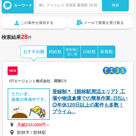
キーワード
この条件を保存する
メールで新着を受け取る
28
検索結果
件
現在地に
おすすめ順
時給順
日給順
新着順
近い順
NEW
UTエージェント株式会社 関東CS
登録制＊《館林駅周辺エリア》工
場や物流倉庫での簡単作業♪日払い
◎年休120日以上の案件も多数！
プライム...
月給210,000円～
館林市 / 館林駅