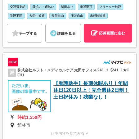
交通費支給
日払い・週払い
制服あり
車通勤可
フリーター歓迎
学歴不問
大学生歓迎
髪型自由
服装自由
未経験歓迎
応募画面に進む
キープする
詳細を見る
NEW
株式会社ルフト・メディカルケア 太田オフィス/241_1《241_1★C
派
FH》
【看護助手】長期休暇あり！年間
休日120日以上！完全週休2日制！
土日祝休み！残業なし！
時給1,550円
館林市
仕事内容を見てみる ∨