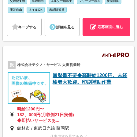
交通費支給
車通勤可
エルダー活躍中
フリーター歓迎
髪型自由
服装自由
ネイルOK
未経験歓迎
応募画面に進む
キープする
詳細を見る
派
株式会社テクノ・サービス 太田営業所
履歴書不要◆高時給1200円。未経
験者大歓迎。印刷補助作業
時給1200円〜
182、000円(月収例21日実働)
◆即払いサービスあ...
館林市 / 東武日光線 藤岡駅
仕事内容を見てみる ∨