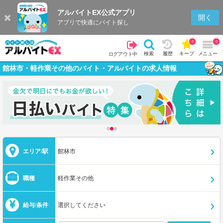
アルバイトEX公式アプリ
開く
アプリで快適にバイト探し
0
0
検索
履歴
キープ
メニュー
ログアウト中
館林市・軽作業その他のバイト・アルバイトの求人情報
エリア/駅
館林市
職種
軽作業その他
給与/条件
選択してください