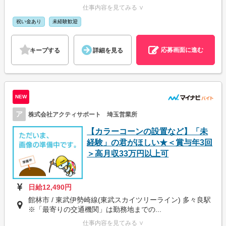
仕事内容を見てみる ∨
祝い金あり
未経験歓迎
応募画面に進む
キープする
詳細を見る
NEW
ア
株式会社アクティサポート 埼玉営業所
【カラーコーンの設置など】「未
経験」の君がほしい★＜賞与年3回
＞高月収33万円以上可
日給12,490円
館林市 / 東武伊勢崎線(東武スカイツリーライン) 多々良駅
※「最寄りの交通機関」は勤務地までの...
仕事内容を見てみる ∨