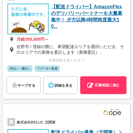
【配送ドライバー】AmazonFlex
のデリバリーパートナーを大量募
集中！ 夕方以降4時間程度最大1
0...
月給350,000円～
佐野市 / 登録の際に、希望配達エリアを選択いただき、そ
のエリアでの業務を委託します（業務委託）。
仕事内容を見てみる ∨
日払い・週払い
フリーター歓迎
応募画面に進む
キープする
詳細を見る
委
株式会社BELLO_北関東
配送ドライバー募集（北関東） ＼