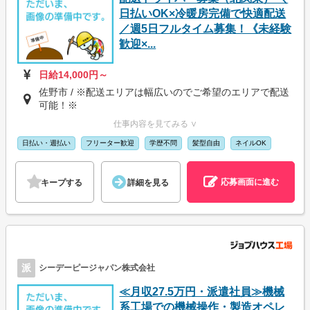
日払いOK×冷暖房完備で快適配送
／週5日フルタイム募集！《未経験
歓迎×...
日給14,000円～
佐野市 / ※配送エリアは幅広いのでご希望のエリアで配送
可能！※
仕事内容を見てみる ∨
日払い・週払い
フリーター歓迎
学歴不問
髪型自由
ネイルOK
応募画面に進む
キープする
詳細を見る
派
シーデーピージャパン株式会社
≪月収27.5万円・派遣社員≫機械
系工場での機械操作・製造オペレ