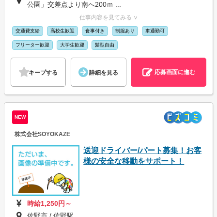
公園」交差点より南へ200ｍ ...
仕事内容を見てみる ∨
交通費支給
高校生歓迎
食事付き
制服あり
車通勤可
フリーター歓迎
大学生歓迎
髪型自由
応募画面に進む
キープする
詳細を見る
NEW
株式会社SOYOKAZE
送迎ドライバー/パート募集！お客
様の安全な移動をサポート！
時給1,250円～
佐野市 / 佐野駅