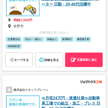
ーター 日勤・20-40代活躍中
時給1,550円
佐野市
仕事内容を見てみる ∨
交通費支給
日払い・週払い
制服あり
車通勤可
履歴書不要
未経験歓迎
応募画面に進む
キープする
詳細を見る
派
株式会社スタッフブレーン
≪月収24万円・派遣社員≫自動車
系工場での組立・加工・プレス 日