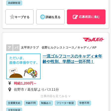
未経験歓迎
応募画面に進む
キープする
詳細を見る
ア
パ
太平洋クラブ 佐野ヒルクレストコース／キャディ／AP
一流ゴルフコースのキャディ★年
齢や性別、学歴は一切不問！
時給1,200円～
佐野市 / 葛生駅よりバス11分
仕事内容を見てみる ∨
交通費支給
年齢不問
制服あり
フリーター歓迎
学歴不問
大学生歓迎