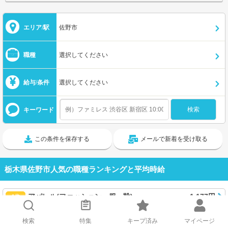
エリア/駅
佐野市
職種
選択してください
給与/条件
選択してください
キーワード
この条件を保存する
メールで新着を受け取る
栃木県佐野市人気の職種ランキングと平均時給
アパレル(ファッション・服・靴)
1,177円
1位
販売・接客・サービスその他
1,277円
2位
検索
特集
キープ済み
マイページ