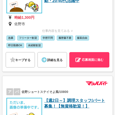
勤・20-40代活躍中
時給1,300円
佐野市
仕事内容を見てみる ∨
急募
フリーター歓迎
学歴不問
履歴書不要
服装自由
即日勤務OK
未経験歓迎
応募画面に進む
キープする
詳細を見る
ア
パ
佐野ショートステイそよ風/10800
【週2日～】調理スタッフ/パート
募集！【無資格歓迎！】