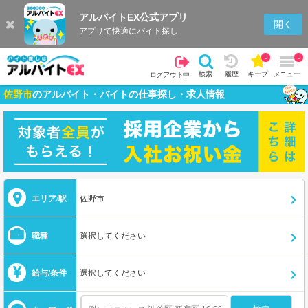
アルバイトEX公式アプリ
開く
アプリで快適にバイト探し
0
0
検索
履歴
キープ
メニュー
ログアウト中
佐野市
のアルバイト・バイトの仕事探し・求人情報
エリア/駅
佐野市
職種
選択してください
給与/条件
選択してください