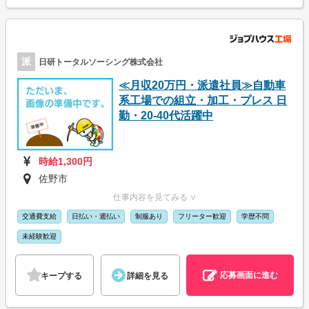
派
日研トータルソーシング株式会社
≪月収20万円・派遣社員≫自動車
系工場での組立・加工・プレス 日
勤・20-40代活躍中
時給1,300円
佐野市
仕事内容を見てみる ∨
交通費支給
日払い・週払い
制服あり
フリーター歓迎
学歴不問
未経験歓迎
応募画面に進む
キープする
詳細を見る