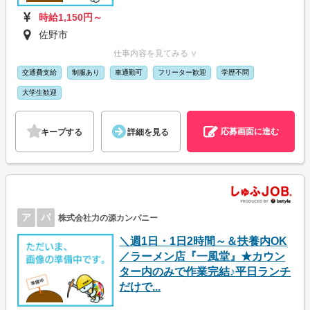
時給1,150円～
佐野市
仕事内容を見てみる ∨
交通費支給
制服あり
車通勤可
フリーター歓迎
学歴不問
大学生歓迎
応募画面に進む
キープする
詳細を見る
ア
パ
株式会社力の源カンパニー
＼週1日・1日2時間～＆扶養内OK
／ラーメン店『一風堂』★カウン
ター内のみで作業完結♪平日ランチ
だけで...