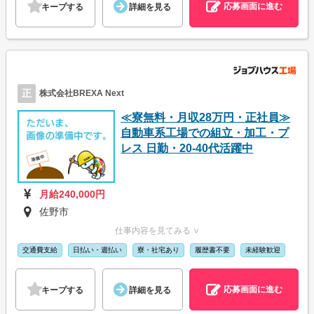
応募画面に進む
キープする
詳細を見る
正
株式会社BREXA Next
≪寮無料・月収28万円・正社員≫
自動車系工場での組立・加工・プ
レス 日勤・20-40代活躍中
月給240,000円
佐野市
仕事内容を見てみる ∨
交通費支給
日払い・週払い
寮・社宅あり
履歴書不要
未経験歓迎
応募画面に進む
キープする
詳細を見る