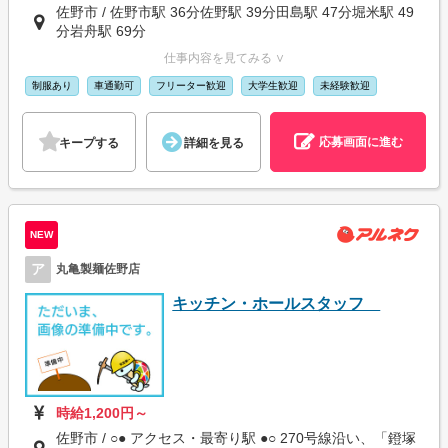
佐野市 / 佐野市駅 36分佐野駅 39分田島駅 47分堀米駅 49
分岩舟駅 69分
仕事内容を見てみる ∨
制服あり
車通勤可
フリーター歓迎
大学生歓迎
未経験歓迎
応募画面に進む
キープする
詳細を見る
NEW
ア
丸亀製麺佐野店
キッチン・ホールスタッフ
時給1,200円～
佐野市 / ○● アクセス・最寄り駅 ●○ 270号線沿い、「鐙塚