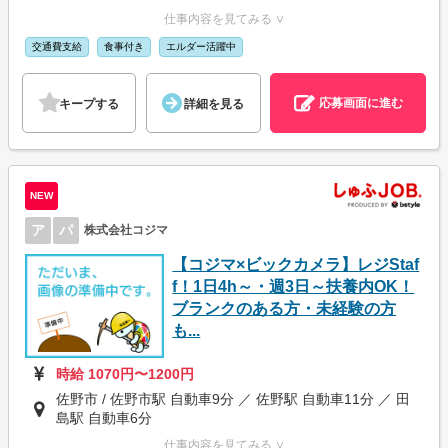
仕事内容を見てみる ∨
交通費支給
食事付き
エルダー活躍中
応募画面に進む
キープする
詳細を見る
NEW
ア
パ
株式会社コジマ
【コジマ×ビックカメラ】レジStaf
f！1日4h～・週3日～扶養内OK！
ブランクのある方・未経験の方
も...
時給 1070円〜1200円
佐野市 / 佐野市駅 自動車9分 ／ 佐野駅 自動車11分 ／ 田
島駅 自動車6分
仕事内容を見てみる ∨