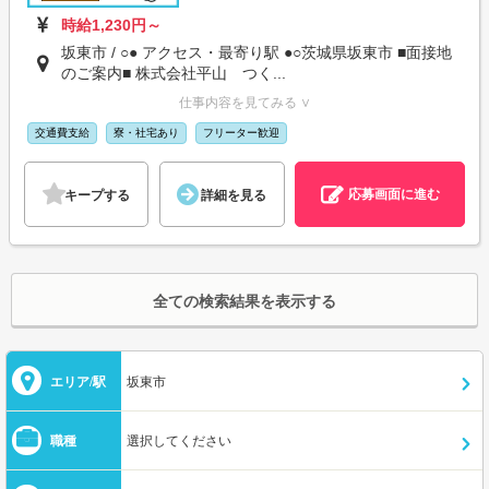
時給1,230円～
坂東市 / ○● アクセス・最寄り駅 ●○茨城県坂東市 ■面接地
のご案内■ 株式会社平山 つく...
仕事内容を見てみる ∨
交通費支給
寮・社宅あり
フリーター歓迎
応募画面に進む
キープする
詳細を見る
全ての検索結果を表示する
エリア/駅
坂東市
職種
選択してください