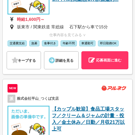
時給1,600円～
坂東市 / 関東鉄道 常総線 石下駅から車で15分
仕事内容を見てみる ∨
交通費支給
急募
食事付き
年齢不問
車通勤可
即日勤務OK
応募画面に進む
キープする
詳細を見る
NEW
派
株式会社平山_つくば支店
【カップル歓迎】食品工場スタッ
フ／クリーム＆ジャムの計量・投
入／金土休み／日勤／月収21万以
上可