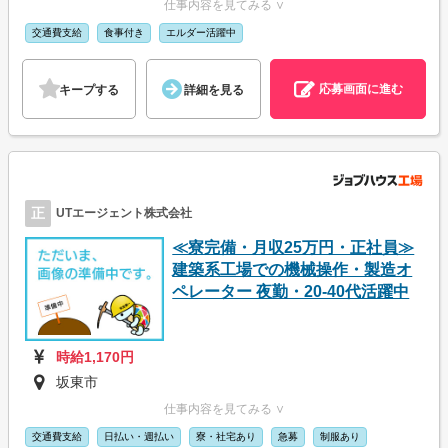
仕事内容を見てみる ∨
交通費支給
食事付き
エルダー活躍中
応募画面に進む
キープする
詳細を見る
正
UTエージェント株式会社
≪寮完備・月収25万円・正社員≫
建築系工場での機械操作・製造オ
ペレーター 夜勤・20-40代活躍中
時給1,170円
坂東市
仕事内容を見てみる ∨
交通費支給
日払い・週払い
寮・社宅あり
急募
制服あり