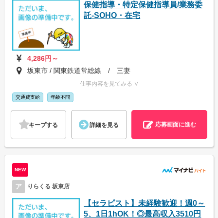
保健指導・特定保健指導員/業務委
託-SOHO・在宅
4,286円～
坂東市 / 関東鉄道常総線 / 三妻
仕事内容を見てみる ∨
交通費支給
年齢不問
応募画面に進む
キープする
詳細を見る
NEW
ア
りらくる 坂東店
【セラピスト】未経験歓迎！週0～
5、1日1hOK！◎最高収入3510円