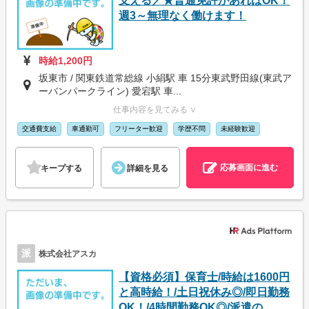
支える／★普通免許があればOK！
週3～無理なく働けます！
時給1,200円
坂東市 / 関東鉄道常総線 小絹駅 車 15分東武野田線(東武ア
ーバンパークライン) 愛宕駅 車...
仕事内容を見てみる ∨
交通費支給
車通勤可
フリーター歓迎
学歴不問
未経験歓迎
応募画面に進む
キープする
詳細を見る
派
株式会社アスカ
【資格必須】保育士/時給は1600円
と高時給！/土日祝休み◎/即日勤務
OK！/4時間勤務OK◎/派遣の...