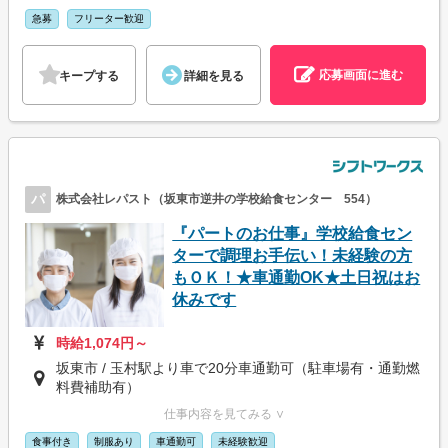
急募
フリーター歓迎
応募画面に進む
キープする
詳細を見る
パ
株式会社レパスト（坂東市逆井の学校給食センター 554）
『パートのお仕事』学校給食セン
ターで調理お手伝い！未経験の方
もＯＫ！★車通勤OK★土日祝はお
休みです
時給1,074円～
坂東市 / 玉村駅より車で20分車通勤可（駐車場有・通勤燃
料費補助有）
仕事内容を見てみる ∨
食事付き
制服あり
車通勤可
未経験歓迎