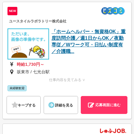
NEW
ユースタイルラボラトリー株式会社
「ホームヘルパー・無資格OK」重
度訪問介護／週1日からOK／夜勤
専従／Wワーク可・日払い制度有
／介護職...
時給1,730円～
坂東市 / 七光台駅
仕事内容を見てみる ∨
未経験歓迎
応募画面に進む
キープする
詳細を見る