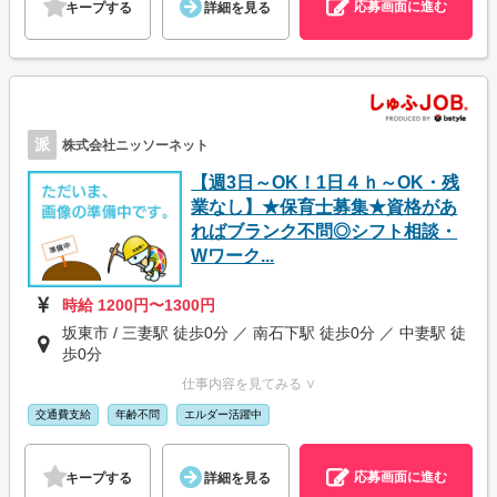
応募画面に進む
キープする
詳細を見る
派
株式会社ニッソーネット
【週3日～OK！1日４ｈ～OK・残
業なし】★保育士募集★資格があ
ればブランク不問◎シフト相談・
Wワーク...
時給 1200円〜1300円
坂東市 / 三妻駅 徒歩0分 ／ 南石下駅 徒歩0分 ／ 中妻駅 徒
歩0分
仕事内容を見てみる ∨
交通費支給
年齢不問
エルダー活躍中
応募画面に進む
キープする
詳細を見る