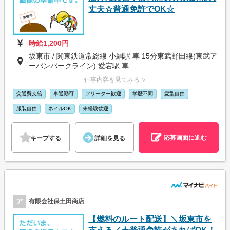
丈夫☆普通免許でOK☆
時給1,200円
坂東市 / 関東鉄道常総線 小絹駅 車 15分東武野田線(東武ア
ーバンパークライン) 愛宕駅 車...
仕事内容を見てみる ∨
交通費支給
車通勤可
フリーター歓迎
学歴不問
髪型自由
服装自由
ネイルOK
未経験歓迎
応募画面に進む
キープする
詳細を見る
ア
有限会社保土田商店
【燃料のルート配送】＼坂東市を