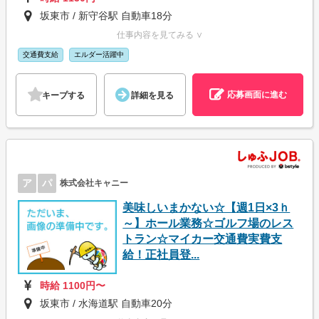
坂東市 / 新守谷駅 自動車18分
仕事内容を見てみる ∨
交通費支給
エルダー活躍中
応募画面に進む
キープする
詳細を見る
ア
パ
株式会社キャニー
美味しいまかない☆【週1日×3ｈ
～】ホール業務☆ゴルフ場のレス
トラン☆マイカー交通費実費支
給！正社員登...
時給 1100円〜
坂東市 / 水海道駅 自動車20分