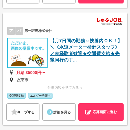
ア
パ
第一環境株式会社
【月7日間の勤務～扶養内ＯＫ！】
＼《水道メーター検針スタッフ》
／未経験者歓迎★交通費支給★先
輩同行の丁...
月給 35000円〜
坂東市
仕事内容を見てみる ∨
交通費支給
エルダー活躍中
応募画面に進む
キープする
詳細を見る