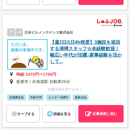
ア
パ
日本ビルメンテナンス株式会社
【週3日/1日4h程度】3施設を巡回
する清掃スタッフ☆未経験歓迎！
幅広い年代が活躍♪家事経験を活か
して...
時給 1075円〜1750円
坂東市 / 水海道駅 自動車25分
仕事内容を見てみる ∨
交通費支給
年齢不問
エルダー活躍中
服装自由
応募画面に進む
キープする
詳細を見る