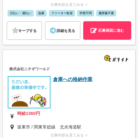
仕事内容を見てみる ∨
日払い・週払い
急募
フリーター歓迎
学歴不問
履歴書不要
応募画面に進む
キープする
詳細を見る
株式会社ニチギワールド
倉庫への格納作業
時給1360円
坂東市 / 関東常総線 北水海道駅
仕事内容を見てみる ∨