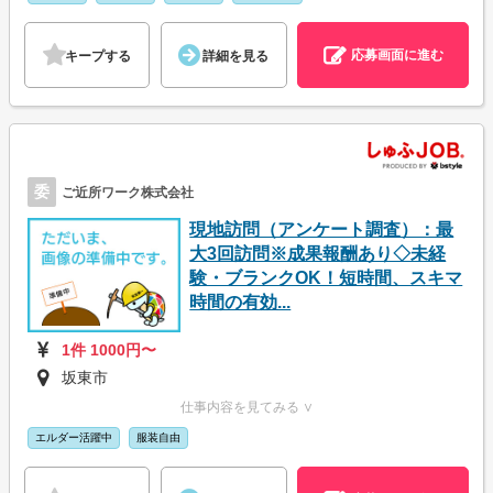
応募画面に進む
キープする
詳細を見る
委
ご近所ワーク株式会社
現地訪問（アンケート調査）：最
大3回訪問※成果報酬あり◇未経
験・ブランクOK！短時間、スキマ
時間の有効...
1件 1000円〜
坂東市
仕事内容を見てみる ∨
エルダー活躍中
服装自由