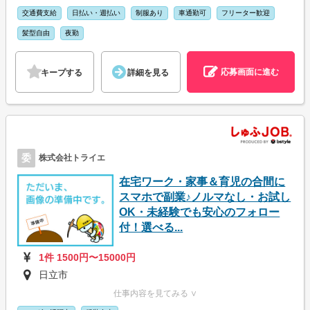
交通費支給
日払い・週払い
制服あり
車通勤可
フリーター歓迎
髪型自由
夜勤
応募画面に進む
キープする
詳細を見る
委
株式会社トライエ
在宅ワーク・家事＆育児の合間に
スマホで副業♪ノルマなし・お試し
OK・未経験でも安心のフォロー
付！選べる...
1件 1500円〜15000円
日立市
仕事内容を見てみる ∨