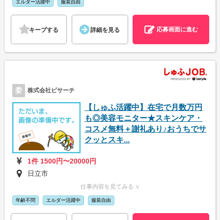
エルダー活躍中
服装自由
応募画面に進む
キープする
詳細を見る
委
株式会社ビサーチ
【しゅふ活躍中】在宅で月数万円
も◎美容モニター★スキンケア・
コスメ無料＋謝礼あり♪おうちでサ
クッとスキ...
1件 1500円〜20000円
日立市
仕事内容を見てみる ∨
年齢不問
エルダー活躍中
服装自由