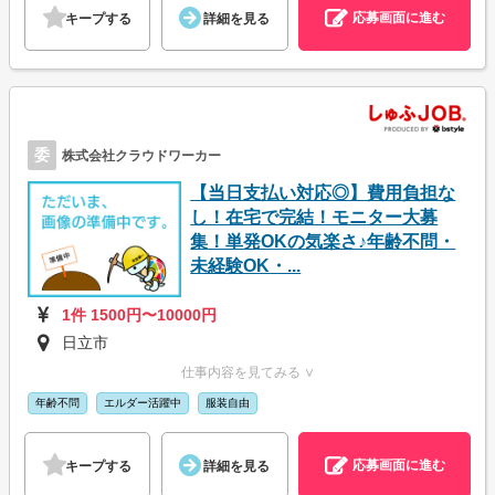
応募画面に進む
キープする
詳細を見る
委
株式会社クラウドワーカー
【当日支払い対応◎】費用負担な
し！在宅で完結！モニター大募
集！単発OKの気楽さ♪年齢不問・
未経験OK・...
1件 1500円〜10000円
日立市
仕事内容を見てみる ∨
年齢不問
エルダー活躍中
服装自由
応募画面に進む
キープする
詳細を見る