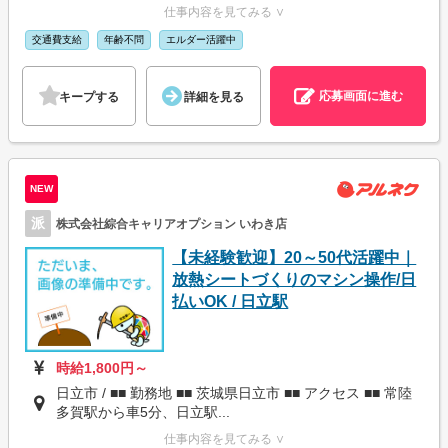
仕事内容を見てみる ∨
交通費支給
年齢不問
エルダー活躍中
応募画面に進む
キープする
詳細を見る
NEW
派
株式会社綜合キャリアオプション いわき店
【未経験歓迎】20～50代活躍中｜
放熱シートづくりのマシン操作/日
払いOK / 日立駅
時給1,800円～
日立市 / ■■ 勤務地 ■■ 茨城県日立市 ■■ アクセス ■■ 常陸
多賀駅から車5分、日立駅...
仕事内容を見てみる ∨