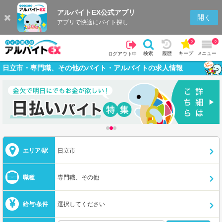
アルバイトEX公式アプリ
開く
アプリで快適にバイト探し
0
0
検索
履歴
キープ
メニュー
ログアウト中
日立市・専門職、その他のバイト・アルバイトの求人情報
エリア/駅
日立市
職種
専門職、その他
給与/条件
選択してください