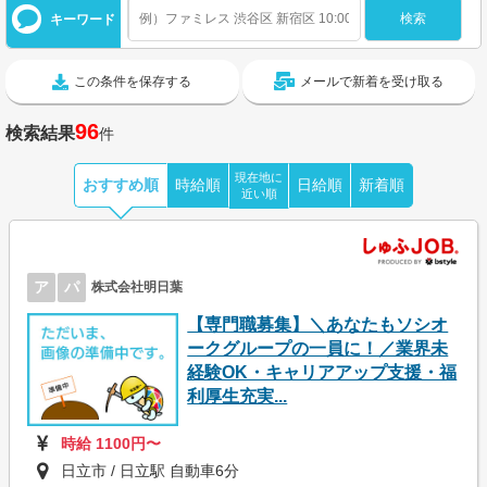
キーワード
この条件を保存する
メールで新着を受け取る
96
検索結果
件
現在地に
おすすめ順
時給順
日給順
新着順
近い順
ア
パ
株式会社明日葉
【専門職募集】＼あなたもソシオ
ークグループの一員に！／業界未
経験OK・キャリアアップ支援・福
利厚生充実...
時給 1100円〜
日立市 / 日立駅 自動車6分