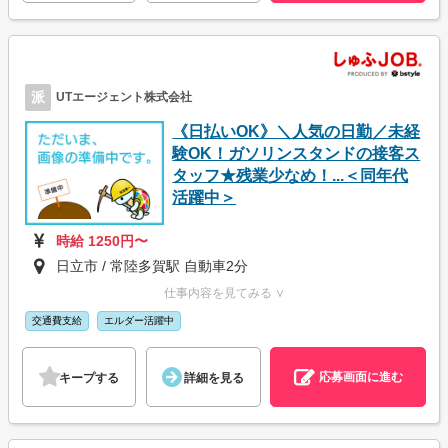
派
UTエージェント株式会社
《日払いOK》＼人気の日勤／未経
験OK！ガソリンスタンドの接客ス
タッフ★残業少なめ！...＜同年代
活躍中＞
時給 1250円〜
日立市 / 常陸多賀駅 自動車2分
仕事内容を見てみる ∨
交通費支給
エルダー活躍中
応募画面に進む
キープする
詳細を見る