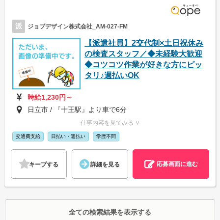
派
ジョブデザイン株式会社_AM-027-FM
【派遣社員】2交代制×土日祝休み
の検査スタッフ／◆未経験大歓迎
◆コツコツ作業が好きな方にピッ
タリ♪週払いOK
時給1,230円～
日立市 / 『十王駅』より車で6分
仕事内容を見てみる ∨
交通費支給
日払い・週払い
学歴不問
応募画面に進む
キープする
詳細を見る
全ての検索結果を表示する