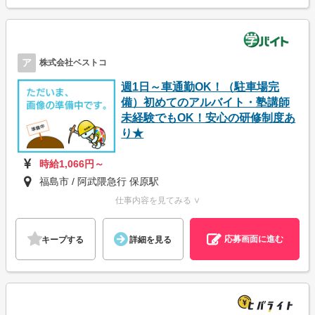
ア
株式会社ベストコ
週1日～車通勤OK！（駐車場完
備）初めてのアルバイト・塾講師
未経験でもOK！安心の研修制度あ
り★
時給1,066円～
福島市 / 阿武隈急行 保原駅
仕事内容を見てみる ∨
応募画面に進む
キープする
詳細を見る