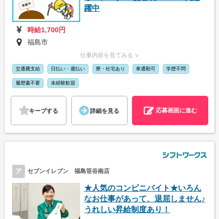
躍中
時給1,700円
福島市
仕事内容を見てみる ∨
交通費支給
日払い・週払い
寮・社宅あり
車通勤可
学歴不問
履歴書不要
未経験歓迎
応募画面に進む
キープする
詳細を見る
ア
セブンイレブン 福島笹谷南店
★人気のコンビニバイト★いろん
なお仕事があって、退屈しません♪
うれしい昇給制度あり！