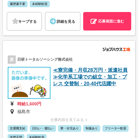
履歴書不要
未経験歓迎
応募画面に進む
キープする
詳細を見る
派
日研トータルソーシング株式会社
≪寮完備・月収28万円・派遣社員
≫化学系工場での組立・加工・プ
レス 交替制・20-40代活躍中
時給1,600円
福島市
仕事内容を見てみる ∨
交通費支給
日払い・週払い
寮・社宅あり
制服あり
フリーター歓迎
学歴不問
未経験歓迎