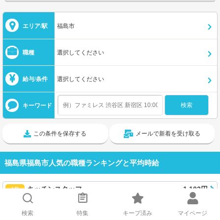
エリア/駅
福島市
職種
選択してください
給与/条件
選択してください
キーワード
この条件を保存する
メールで新着を受け取る
福島県福島市人気の職種ランキングと平均時給
キッチンスタッフ
1,103円
1位
ホールスタッフ(配膳)
1,084円
2位
検索
特集
キープ済み
マイページ