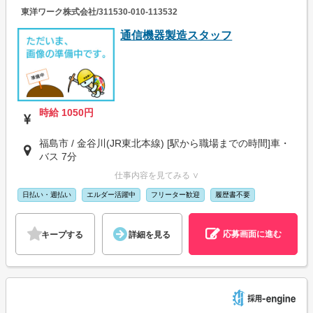
東洋ワーク株式会社/311530-010-113532
通信機器製造スタッフ
時給 1050円
福島市 / 金谷川(JR東北本線) [駅から職場までの時間]車・
バス 7分
仕事内容を見てみる ∨
日払い・週払い
エルダー活躍中
フリーター歓迎
履歴書不要
応募画面に進む
キープする
詳細を見る