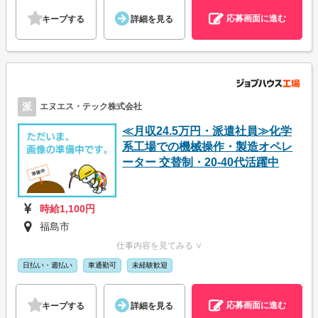
応募画面に進む
キープする
詳細を見る
派
エヌエス・テック株式会社
≪月収24.5万円・派遣社員≫化学
系工場での機械操作・製造オペレ
ーター 交替制・20-40代活躍中
時給1,100円
福島市
仕事内容を見てみる ∨
日払い・週払い
車通勤可
未経験歓迎
応募画面に進む
キープする
詳細を見る