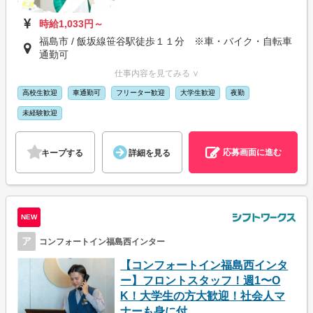
時給1,033円～
福島市 / 飯坂線笹谷駅徒歩１１分 ※車・バイク・自転車
通勤可
仕事内容を見てみる ∨
高校生歓迎
車通勤可
フリーター歓迎
大学生歓迎
夜勤
未経験歓迎
応募画面に進む
キープする
詳細を見る
NEW
ア
コンフォートイン福島西インター
【コンフォートイン福島西インタ
ー】フロントスタッフ！週1〜O
K！大学生の方大歓迎！社会人マ
ナーも身に付...