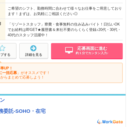
ご希望のシフト、勤務時間に合わせて様々なお仕事をご用意しており
ます！まずは、お気軽にご相談ください◎
容
「リゾートスタッフ」寮費・食事無料の住み込みバイト！日払いOK
でお給料は即GET★履歴書＆来社不要のらくらく登録♪20代・30代・
40代のスタッフ活躍中！
応募画面に進む
約１分でカンタン入力♪
ープする
詳細を見る
率UP！
に一括応募
」がオススメです！
ジからまとめて応募しよう！
ン
委託-SOHO・在宅