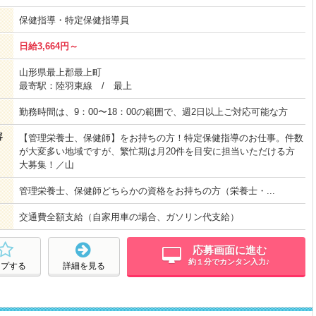
保健指導・特定保健指導員
日給3,664円～
山形県最上郡最上町
最寄駅：陸羽東線 / 最上
勤務時間は、9：00〜18：00の範囲で、週2日以上ご対応可能な方
容
【管理栄養士、保健師】をお持ちの方！特定保健指導のお仕事。件数
が大変多い地域ですが、繁忙期は月20件を目安に担当いただける方
大募集！／山
管理栄養士、保健師どちらかの資格をお持ちの方（栄養士・...
交通費全額支給（自家用車の場合、ガソリン代支給）
応募画面に進む
約１分でカンタン入力♪
ープする
詳細を見る