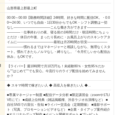
山形県最上郡最上町
00:00～00:00【勤務時間詳細】24時間、好きな時間に配信OK。・0:0
0〜24:00、いつでも自由・1日30分からでもOK・シフト調整は一切
なし―――――――――――こんな働き方ができます―――――――
――――・仕事終わりの夜、寝る前の1時間だけ・朝活時間にちょっ
とだけ・休日の午後、まったり長めに・お風呂上がりのスキンケアタ
イムに―――――――――――最初は月20時間が目安――――――
―――――慣れるまではマネージャーと相談しながら、無理なくスタ
ート。慣れてきたらノルマなし・縛りなし。「今月忙しいから配信お
休み」もOKです。
容
【ライバー】週10時間で月10万円も！未経験80％・女性95％だか
ら""はじめて""でも安心。今流行りのライブ配信を始めてみません
か？
◆ スキマ時間で稼ぎたい人 ◆ 高収入を稼ぎたい人 ◆...
■専属マネージャー制度 ■配信データ分析 ■限定講習会（zoomや17LI
VEにて） ■成績上位特典（雑誌掲載権、渋谷ラジオ出演権など） ■
自社SNSでの宣伝・告知 ■ライバー交流会（定期開催） ■撮影サポー
ト（写真、プロモーションビデオなど） ■企業・タイアップ案件紹介
■オリジナルグッズ制作 ■イベント開催サポート ■プレゼント...