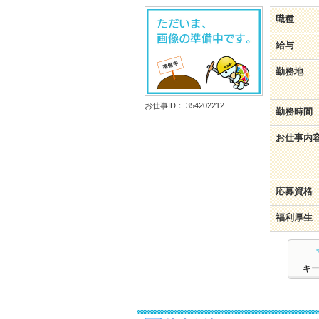
職種
給与
勤務地
お仕事ID： 354202212
勤務時間
お仕事内
応募資格
福利厚生
キ