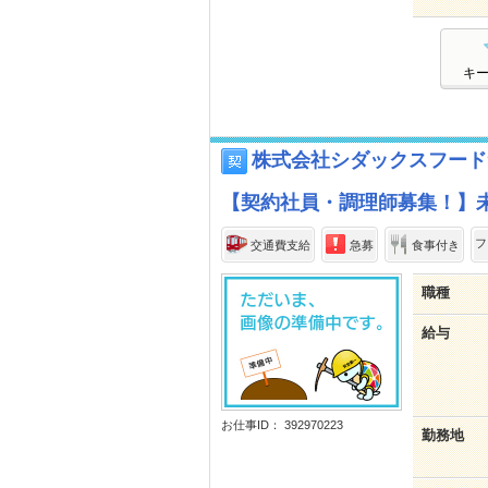
キ
株式会社シダックスフード
【契約社員・調理師募集！】
フ
交通費支給
急募
食事付き
職種
給与
お仕事ID： 392970223
勤務地