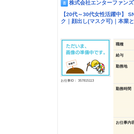
株式会社エンターファンズ
【20代～30代女性活躍中】 
ク｜顔出し(マスク可)｜本業
職種
給与
勤務地
お仕事ID： 357815113
勤務時間
お仕事内