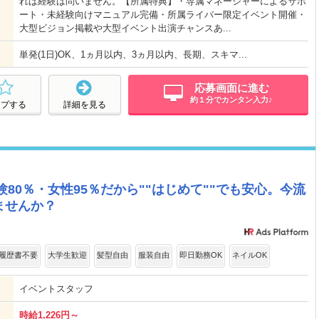
れば経験は問いません。【所属特典】・専属マネージャーによるサポ
ート・未経験向けマニュアル完備・所属ライバー限定イベント開催・
大型ビジョン掲載や大型イベント出演チャンスあ...
単発(1日)OK、1ヵ月以内、3ヵ月以内、長期、スキマ...
応募画面に進む
約１分でカンタン入力♪
ープする
詳細を見る
験80％・女性95％だから""はじめて""でも安心。今流
ませんか？
履歴書不要
大学生歓迎
髪型自由
服装自由
即日勤務OK
ネイルOK
イベントスタッフ
時給1,226円～