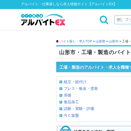
アルバイト・仕事探しなら求人情報サイト【アルバイトEX】
バイト探し・求人TOP
»
山形県
»
山形市
» 工場
山形市・工場・製造のバイト
工場・製造のアルバイト・求人を職種
組立・組付け
プレス・板金・塗装
溶接
食品加工
試験・実験・評価
ＮＣ旋盤