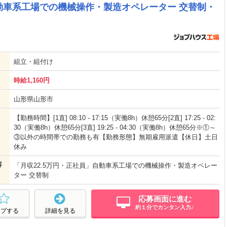
自動車系工場での機械操作・製造オペレーター 交替制・
組立・組付け
時給1,160円
山形県山形市
【勤務時間】[1直] 08:10 - 17:15（実働8h）休憩65分[2直] 17:25 - 02:
30（実働8h）休憩65分[3直] 19:25 - 04:30（実働8h）休憩65分※①～
③以外の時間帯での勤務も有【勤務形態】無期雇用派遣【休日】土日
休み
容
「月収22.5万円・正社員」自動車系工場での機械操作・製造オペレー
ター 交替制
応募画面に進む
約１分でカンタン入力♪
ープする
詳細を見る