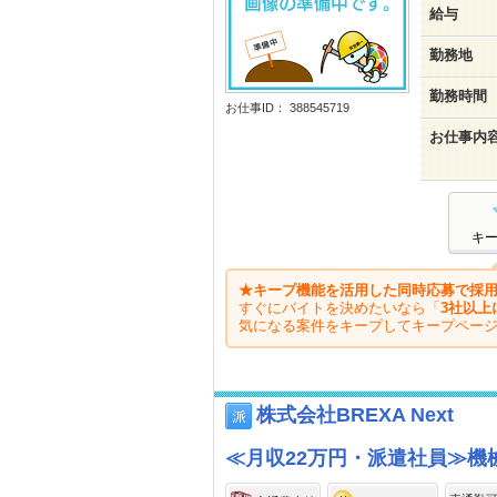
給与
勤務地
勤務時間
お仕事ID： 388545719
お仕事内
キ
★キープ機能を活用した同時応募で採用
すぐにバイトを決めたいなら「
3社以上
気になる案件をキープしてキープペー
株式会社BREXA Next
≪月収22万円・派遣社員≫機械