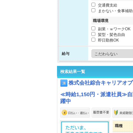
交通費支給
まかない・食事補助
職場環境
副業・ｗワークOK
髪型・髪色自由
即日勤務OK
給与
検索結果一覧
株式会社綜合キャリアオプ
≪時給1,150円・派遣社員≫
躍中
履歴書不要
未経験歓
日払い・週払い
職種