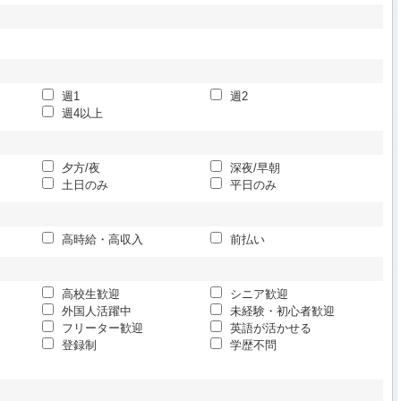
週1
週2
週4以上
夕方/夜
深夜/早朝
土日のみ
平日のみ
高時給・高収入
前払い
高校生歓迎
シニア歓迎
外国人活躍中
未経験・初心者歓迎
フリーター歓迎
英語が活かせる
登録制
学歴不問