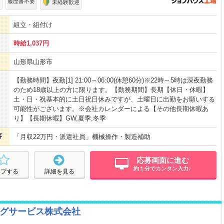
可
履歴書不要
未経験歓迎
組立・組付け
時給1,037円
山形県山形市
【勤務時間】夜勤[1] 21:00～06:00(休憩60分)※22時～5時は深夜勤務
のため18歳以上の方に限ります。【勤務期間】長期【休日・休暇】
土・日・祝基本的に土日祝日休みですが、土曜日に出勤をお願いする
可能性がございます。※会社カレンダーによる【その他長期休暇あ
り】【長期休暇】GW,夏季,冬季
容
「月収22万円・派遣社員」機械操作・製造補助
応募画面に進む
約１分でカンタン入力♪
ープする
詳細を見る
グサービス株式会社