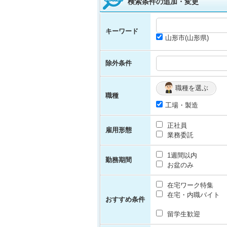
検索条件の追加・変更
キーワード
山形市(山形県)
除外条件
職種を選ぶ
職種
工場・製造
正社員
雇用形態
業務委託
1週間以内
勤務期間
お盆のみ
在宅ワーク特集
在宅・内職バイト
おすすめ条件
留学生歓迎