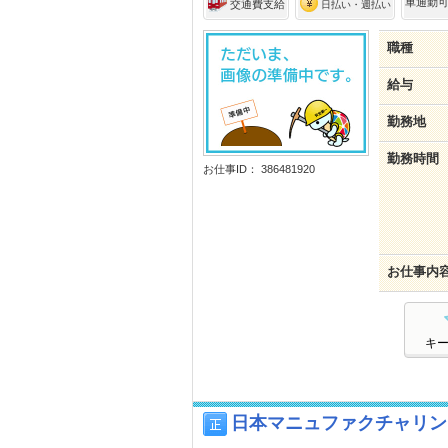
車通勤
交通費支給
日払い・週払い
職種
給与
勤務地
勤務時間
お仕事ID： 386481920
お仕事内
キ
日本マニュファクチャリン