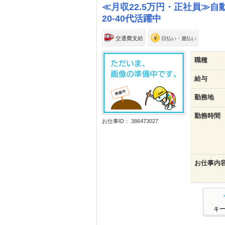
≪月収22.5万円・正社員≫
20-40代活躍中
交通費支給
日払い・週払い
職種
給与
勤務地
勤務時間
お仕事ID： 386473027
お仕事内
キ