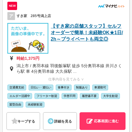
NEW
ア
すき家 285号潟上店
【すき家の店舗スタッフ】セルフ
オーダーで簡単！未経験OK★1日/
2h～プライベートも両立◎
時給1,375円
潟上市 / 奥羽本線 羽後飯塚駅 徒歩 5分奥羽本線 井川さく
ら駅 車 4分奥羽本線 大久保駅 ...
仕事内容を見てみる ∨
交通費支給
日払い・週払い
食事付き
制服あり
車通勤可
エルダー活躍中
フリーター歓迎
学歴不問
履歴書不要
大学生歓迎
髪型自由
未経験歓迎
応募画面に進む
キープする
詳細を見る