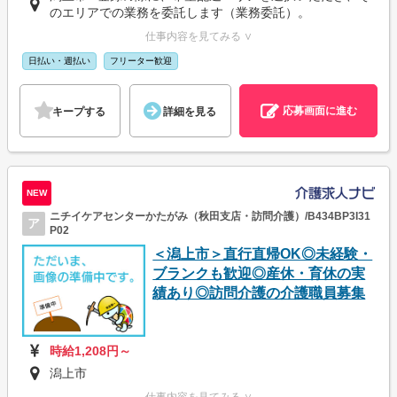
のエリアでの業務を委託します（業務委託）。
仕事内容を見てみる ∨
日払い・週払い
フリーター歓迎
応募画面に進む
キープする
詳細を見る
NEW
ニチイケアセンターかたがみ（秋田支店・訪問介護）/B434BP3I31
ア
P02
＜潟上市＞直行直帰OK◎未経験・
ブランクも歓迎◎産休・育休の実
績あり◎訪問介護の介護職員募集
時給1,208円～
潟上市