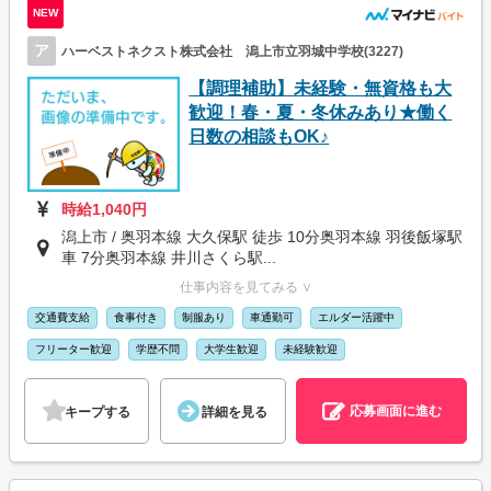
NEW
ア
ハーベストネクスト株式会社 潟上市立羽城中学校(3227)
【調理補助】未経験・無資格も大
歓迎！春・夏・冬休みあり★働く
日数の相談もOK♪
時給1,040円
潟上市 / 奥羽本線 大久保駅 徒歩 10分奥羽本線 羽後飯塚駅
車 7分奥羽本線 井川さくら駅...
仕事内容を見てみる ∨
交通費支給
食事付き
制服あり
車通勤可
エルダー活躍中
フリーター歓迎
学歴不問
大学生歓迎
未経験歓迎
応募画面に進む
キープする
詳細を見る