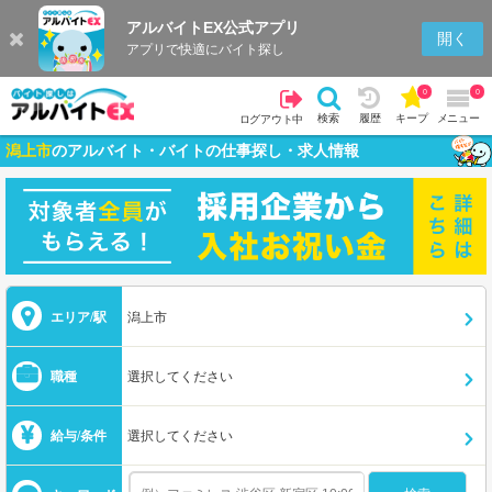
アルバイトEX公式アプリ
開く
アプリで快適にバイト探し
0
0
検索
履歴
キープ
メニュー
ログアウト中
潟上市
のアルバイト・バイトの仕事探し・求人情報
エリア/駅
潟上市
職種
選択してください
給与/条件
選択してください