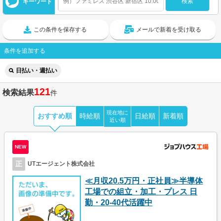
キーワード
この条件を保存する
メールで新着を受け取る
条件を追加する
日払い・週払い
121
検索結果
件
現在地に
おすすめ順
時給順
日給順
新着順
近い順
NEW
正
UTエージェント株式会社
≪月収20.5万円・正社員≫半導体
工場での組立・加工・プレス 日
勤・20-40代活躍中