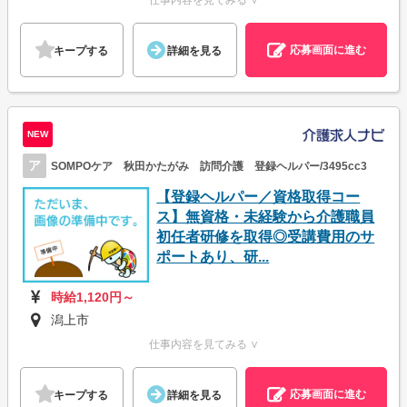
仕事内容を見てみる ∨
応募画面に進む
キープする
詳細を見る
NEW
ア
SOMPOケア 秋田かたがみ 訪問介護 登録ヘルパー/3495cc3
【登録ヘルパー／資格取得コー
ス】無資格・未経験から介護職員
初任者研修を取得◎受講費用のサ
ポートあり、研...
時給1,120円～
潟上市
仕事内容を見てみる ∨
応募画面に進む
キープする
詳細を見る