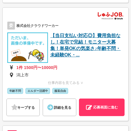
委
株式会社クラウドワーカー
【当日支払い対応◎】費用負担な
し！在宅で完結！モニター大募
集！単発OKの気楽さ♪年齢不問・
未経験OK・...
1件 1500円〜10000円
潟上市
仕事内容を見てみる ∨
年齢不問
エルダー活躍中
服装自由
応募画面に進む
キープする
詳細を見る