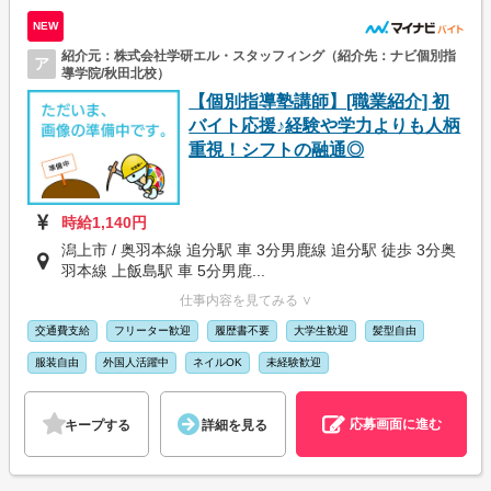
NEW
紹介元：株式会社学研エル・スタッフィング（紹介先：ナビ個別指
ア
導学院/秋田北校）
【個別指導塾講師】[職業紹介] 初
バイト応援♪経験や学力よりも人柄
重視！シフトの融通◎
時給1,140円
潟上市 / 奥羽本線 追分駅 車 3分男鹿線 追分駅 徒歩 3分奥
羽本線 上飯島駅 車 5分男鹿...
仕事内容を見てみる ∨
交通費支給
フリーター歓迎
履歴書不要
大学生歓迎
髪型自由
服装自由
外国人活躍中
ネイルOK
未経験歓迎
応募画面に進む
キープする
詳細を見る