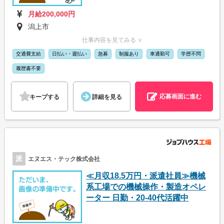
月給200,000円
潟上市
仕事内容を見てみる ∨
交通費支給
日払い・週払い
急募
制服あり
車通勤可
学歴不問
履歴書不要
応募画面に進む
キープする
詳細を見る
派
エヌエス・テック株式会社
≪月収18.5万円・派遣社員≫機械
系工場での機械操作・製造オペレ
ーター 日勤・20-40代活躍中