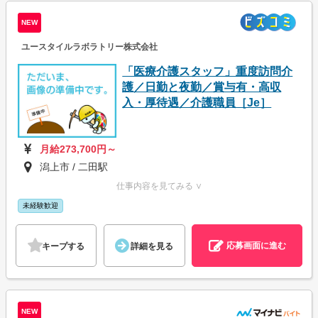
NEW
ユースタイルラボラトリー株式会社
「医療介護スタッフ」重度訪問介
護／日勤と夜勤／賞与有・高収
入・厚待遇／介護職員［Je］
月給273,700円～
潟上市 / 二田駅
仕事内容を見てみる ∨
未経験歓迎
応募画面に進む
キープする
詳細を見る
NEW