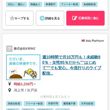
日払い・週払い
制服あり
車通勤可
フリーター歓迎
未経験歓迎
応募画面に進む
キープする
詳細を見る
ア
株式会社KIRINZ
週10時間で月10万円も！未経験8
0％・女性95％だから""はじめ
て""でも安心。今流行りのライブ
配信...
時給1,226円～
潟上市 / 出戸浜
仕事内容を見てみる ∨
高校生歓迎
フリーター歓迎
学歴不問
履歴書不要
大学生歓迎