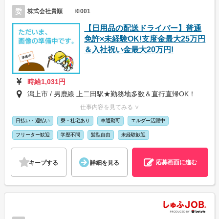
委
株式会社貴順 ※001
【日用品の配送ドライバー】普通
免許×未経験OK!支度金最大25万円
＆入社祝い金最大20万円!
時給1,031円
潟上市 / 男鹿線 上二田駅★勤務地多数＆直行直帰OK！
仕事内容を見てみる ∨
日払い・週払い
寮・社宅あり
車通勤可
エルダー活躍中
フリーター歓迎
学歴不問
髪型自由
未経験歓迎
応募画面に進む
キープする
詳細を見る