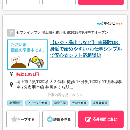
ア
セブンイレブン 潟上昭和豊川店 ※2025年9月中旬オープン
【レジ・品出しなど】-未経験OK-
身近で始めやすい♪お仕事シンプル
で安心☆シフト応相談◎
時給1,031円
潟上市 / 奥羽本線 大久保駅 徒歩 16分奥羽本線 羽後飯塚駅
車 7分奥羽本線 井川さくら駅...
仕事内容を見てみる ∨
車通勤可
フリーター歓迎
学歴不問
大学生歓迎
未経験歓迎
応募画面に進む
キープする
詳細を見る