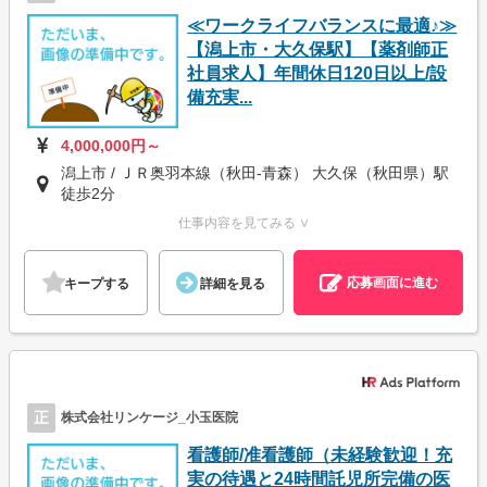
≪ワークライフバランスに最適♪≫
【潟上市・大久保駅】【薬剤師正
社員求人】年間休日120日以上/設
備充実...
4,000,000円～
潟上市 / ＪＲ奥羽本線（秋田-青森） 大久保（秋田県）駅
徒歩2分
仕事内容を見てみる ∨
応募画面に進む
キープする
詳細を見る
正
株式会社リンケージ_小玉医院
看護師/准看護師（未経験歓迎！充
実の待遇と24時間託児所完備の医