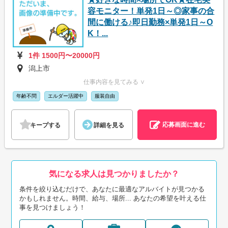
容モニター！単発1日～◎家事の合
間に働ける♪即日勤務×単発1日～O
K！...
1件 1500円〜20000円
潟上市
仕事内容を見てみる ∨
年齢不問
エルダー活躍中
服装自由
応募画面に進む
キープする
詳細を見る
気になる求人は見つかりましたか？
条件を絞り込むだけで、あなたに最適なアルバイトが見つかる
かもしれません。時間、給与、場所... あなたの希望を叶える仕
事を見つけましょう！