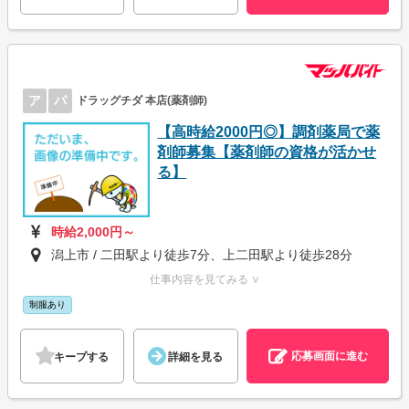
ア
パ
ドラッグチダ 本店(薬剤師)
【高時給2000円◎】調剤薬局で薬
剤師募集【薬剤師の資格が活かせ
る】
時給2,000円～
潟上市 / 二田駅より徒歩7分、上二田駅より徒歩28分
仕事内容を見てみる ∨
制服あり
応募画面に進む
キープする
詳細を見る