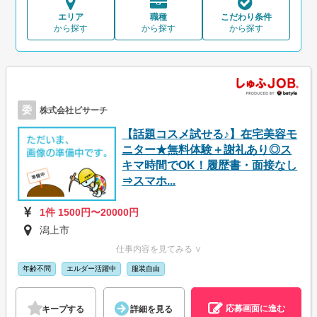
エリア
職種
こだわり条件
から探す
から探す
から探す
委
株式会社ビサーチ
【話題コスメ試せる♪】在宅美容モ
ニター★無料体験＋謝礼あり◎ス
キマ時間でOK！履歴書・面接なし
⇒スマホ...
1件 1500円〜20000円
潟上市
仕事内容を見てみる ∨
年齢不問
エルダー活躍中
服装自由
応募画面に進む
キープする
詳細を見る