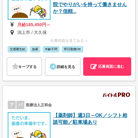
院でやりがいを持って働きません
か？信頼...
月給185,450円～
潟上市 / 大久保
仕事内容を見てみる ∨
交通費支給
急募
年齢不問
即日勤務OK
応募画面に進む
キープする
詳細を見る
ア
パ
医療法人正和会
【薬剤師】週3日～OK／シフト相
談可能／駐車場あり