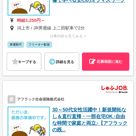
修で学べる安心のオフィスワーク
時給1,250円～
潟上市 / JR男鹿線 上二田駅車で2分
仕事内容を見てみる ∨
車通勤可
フリーター歓迎
応募画面に進む
キープする
詳細を見る
委
アフラック生命保険株式会社
30～50代女性活躍中！新規開拓な
し＆直行直帰・一部在宅OK♪自由
な時間で家庭と両立♪【アフラック
の既...