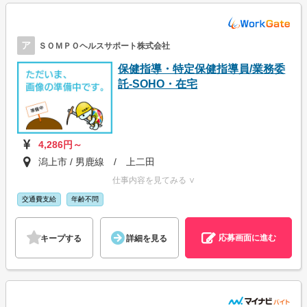
ア
ＳＯＭＰＯヘルスサポート株式会社
保健指導・特定保健指導員/業務委
託-SOHO・在宅
4,286円～
潟上市 / 男鹿線 / 上二田
仕事内容を見てみる ∨
交通費支給
年齢不問
応募画面に進む
キープする
詳細を見る