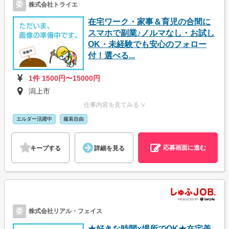
委
株式会社トライエ
在宅ワーク・家事＆育児の合間に
スマホで副業♪ノルマなし・お試し
OK・未経験でも安心のフォロー
付！選べる...
1件 1500円〜15000円
潟上市
仕事内容を見てみる ∨
エルダー活躍中
服装自由
応募画面に進む
キープする
詳細を見る
委
株式会社リアル・フェイス
★好きな時間×場所でOK★在宅美