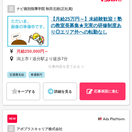
正
ナビ個別指導学院 秋田北校(正社員)
【月給25万円～】未経験歓迎！塾
の教室長募集★充実の研修制度あ
り◎エリア外への転勤なし
月給250,000円～
潟上市 / 追分駅より徒歩7分
仕事内容を見てみる ∨
交通費支給
車通勤可
応募画面に進む
キープする
詳細を見る
NEW
正
アポプラスキャリア株式会社