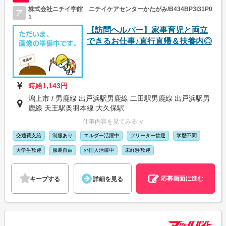
株式会社ニチイ学館 ニチイケアセンターかたがみ/B434BP3I31P0
ア
1
【訪問ヘルパー】家事育児と両立
できるお仕事♪直行直帰＆扶養内◎
時給1,143円
潟上市 / 男鹿線 出戸浜駅男鹿線 二田駅男鹿線 出戸浜駅男
鹿線 天王駅奥羽本線 大久保駅
仕事内容を見てみる ∨
交通費支給
制服あり
エルダー活躍中
フリーター歓迎
学歴不問
大学生歓迎
服装自由
外国人活躍中
未経験歓迎
応募画面に進む
キープする
詳細を見る