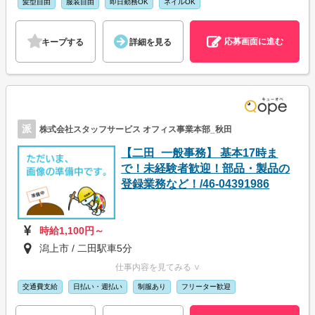
髪型自由
服装自由
即日勤務OK
ネイルOK
応募画面に進む
キープする
詳細を見る
派
株式会社スタッフサービス オフィス事業本部_秋田
【二田_一般事務】 基本17時ま
で！未経験者歓迎！部品・製品の
登録業務など！/46-04391986
時給1,100円～
潟上市 / 二田駅車5分
仕事内容を見てみる ∨
交通費支給
日払い・週払い
制服あり
フリーター歓迎