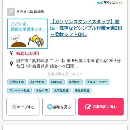
ア
きみまち阪給油所
【ガソリンスタンドスタッフ】給
油・洗車などシンプル作業★週2日
～柔軟シフトOK♪
時給1,100円
能代市 / 奥羽本線 二ツ井駅 車 5分奥羽本線 前山駅 車 6分
秋田内陸縦貫鉄道 縄文小ケ田駅...
仕事内容を見てみる ∨
交通費支給
高校生歓迎
制服あり
車通勤可
エルダー活躍中
フリーター歓迎
学歴不問
大学生歓迎
未経験歓迎
応募画面に進む
キープする
詳細を見る