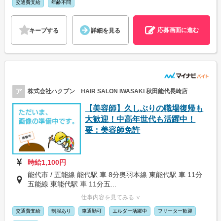
交通費支給
年齢不問
応募画面に進む
キープする
詳細を見る
ア
株式会社ハクブン HAIR SALON IWASAKI 秋田能代長崎店
【美容師】久しぶりの職場復帰も
大歓迎！中高年世代も活躍中！
要：美容師免許
時給1,100円
能代市 / 五能線 能代駅 車 8分奥羽本線 東能代駅 車 11分
五能線 東能代駅 車 11分五...
仕事内容を見てみる ∨
交通費支給
制服あり
車通勤可
エルダー活躍中
フリーター歓迎