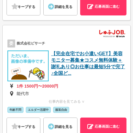
応募画面に進む
キープする
詳細を見る
委
株式会社ビサーチ
【完全在宅でお小遣いGET】美容
モニター募集★コスメ無料体験＋
謝礼あり◎お仕事は最短5分で完了
♪全国ど...
1件 1500円〜20000円
能代市
仕事内容を見てみる ∨
年齢不問
エルダー活躍中
服装自由
応募画面に進む
キープする
詳細を見る