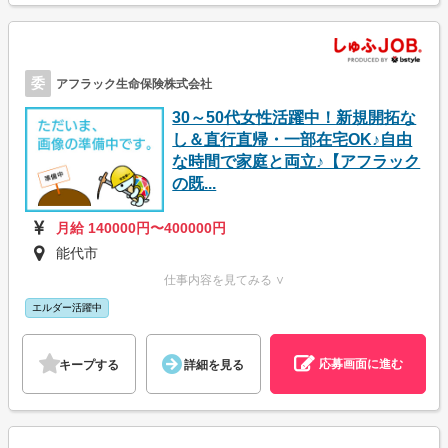
委
アフラック生命保険株式会社
30～50代女性活躍中！新規開拓な
し＆直行直帰・一部在宅OK♪自由
な時間で家庭と両立♪【アフラック
の既...
月給 140000円〜400000円
能代市
仕事内容を見てみる ∨
エルダー活躍中
応募画面に進む
キープする
詳細を見る