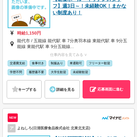
フ】週3日～！未経験OK！まかな
い制度あり！
時給1,150円
能代市 / 五能線 能代駅 車 7分奥羽本線 東能代駅 車 9分五
能線 東能代駅 車 9分五能線...
仕事内容を見てみる ∨
交通費支給
食事付き
制服あり
車通勤可
フリーター歓迎
学歴不問
履歴書不要
大学生歓迎
未経験歓迎
応募画面に進む
キープする
詳細を見る
NEW
ア
よねしろ(日清医療食品株式会社 北東北支店)