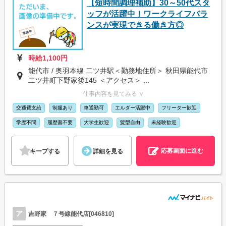
【短時間調理補助】30～50代スタ
ッフが活躍中！ワークライフバラ
ンスが実現できる働き方◎
時給1,100円
能代市 / 奥羽本線 二ツ井駅＜勤務地住所＞ 秋田県能代市
二ツ井町下野家後145 ＜アクセス＞ ...
仕事内容を見てみる ∨
交通費支給
制服あり
車通勤可
エルダー活躍中
フリーター歓迎
学歴不問
履歴書不要
大学生歓迎
髪型自由
未経験歓迎
応募画面に進む
キープする
詳細を見る
ア
吉野家 ７号線能代店[046810]