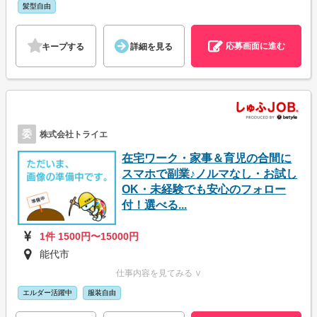
髪型自由
応募画面に進む
キープする
詳細を見る
委
株式会社トライエ
在宅ワーク・家事＆育児の合間に
スマホで副業♪ノルマなし・お試し
OK・未経験でも安心のフォロー
付！選べる...
1件 1500円〜15000円
能代市
仕事内容を見てみる ∨
エルダー活躍中
服装自由