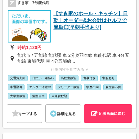
ア
すき家 7号能代店
【すき家のホール・キッチン】日
勤｜オーダー&お会計はセルフで
簡単◎[早朝手当あり]
時給1,120円
能代市 / 五能線 能代駅 車 2分奥羽本線 東能代駅 車 4分五
能線 東能代駅 車 4分五能線...
仕事内容を見てみる ∨
交通費支給
日払い・週払い
高校生歓迎
食事付き
制服あり
車通勤可
エルダー活躍中
フリーター歓迎
学歴不問
履歴書不要
大学生歓迎
髪型自由
未経験歓迎
応募画面に進む
キープする
詳細を見る