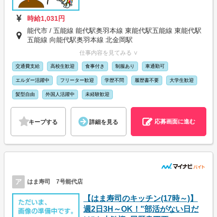
時給1,031円
能代市 / 五能線 能代駅奥羽本線 東能代駅五能線 東能代駅
五能線 向能代駅奥羽本線 北金岡駅
仕事内容を見てみる ∨
交通費支給
高校生歓迎
食事付き
制服あり
車通勤可
エルダー活躍中
フリーター歓迎
学歴不問
履歴書不要
大学生歓迎
髪型自由
外国人活躍中
未経験歓迎
応募画面に進む
キープする
詳細を見る
ア
はま寿司 7号能代店
【はま寿司のキッチン(17時～)】
週2日3H～OK！"部活がない日だ