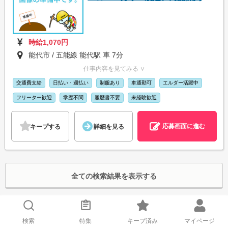
時給1,070円
能代市 / 五能線 能代駅 車 7分
仕事内容を見てみる ∨
交通費支給
日払い・週払い
制服あり
車通勤可
エルダー活躍中
フリーター歓迎
学歴不問
履歴書不要
未経験歓迎
応募画面に進む
キープする
詳細を見る
全ての検索結果を表示する
エリア/駅
能代市
検索
特集
キープ済み
マイページ