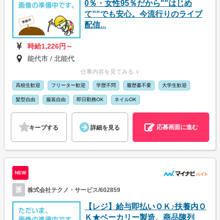
0％・女性95％だから""はじめ
て""でも安心。今流行りのライブ
配信...
時給1,226円～
能代市 / 北能代
仕事内容を見てみる ∨
高校生歓迎
フリーター歓迎
学歴不問
履歴書不要
大学生歓迎
髪型自由
服装自由
即日勤務OK
ネイルOK
応募画面に進む
キープする
詳細を見る
NEW
派
株式会社テクノ・サービス/602859
【レジ】給与即払いＯＫ♪扶養内Ｏ
Ｋ★ベーカリー製造、商品陳列