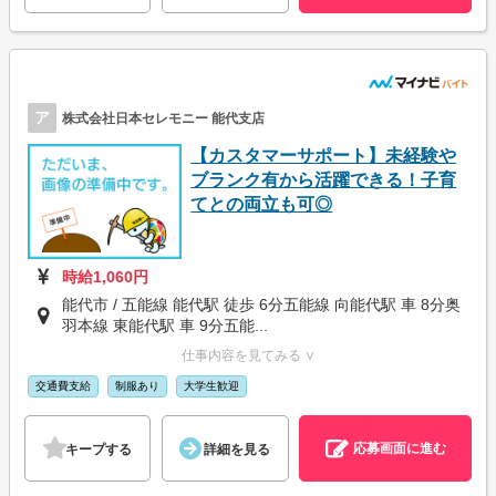
ア
株式会社日本セレモニー 能代支店
【カスタマーサポート】未経験や
ブランク有から活躍できる！子育
てとの両立も可◎
時給1,060円
能代市 / 五能線 能代駅 徒歩 6分五能線 向能代駅 車 8分奥
羽本線 東能代駅 車 9分五能...
仕事内容を見てみる ∨
交通費支給
制服あり
大学生歓迎
応募画面に進む
キープする
詳細を見る