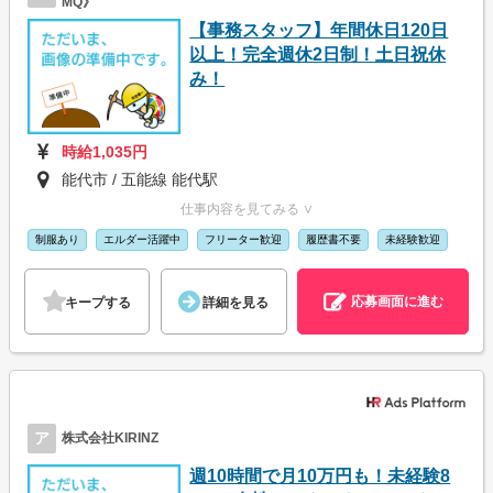
MQ》
【事務スタッフ】年間休日120日
以上！完全週休2日制！土日祝休
み！
時給1,035円
能代市 / 五能線 能代駅
仕事内容を見てみる ∨
制服あり
エルダー活躍中
フリーター歓迎
履歴書不要
未経験歓迎
応募画面に進む
キープする
詳細を見る
ア
株式会社KIRINZ
週10時間で月10万円も！未経験8