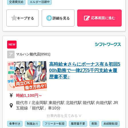
交通費支給
エルダー活躍中
応募画面に進む
キープする
詳細を見る
NEW
ア
マルハン能代店[0501]
高時給★さらにボーナス有＆初回5
00h勤務で一律2万5千円支給★履
歴書不要♪
時給1,100円～
能代市 / 北金岡駅 東能代駅 北能代駅 能代駅 向能代駅 JR
五能線「能代駅」車10分
仕事内容を見てみる ∨
食事付き
制服あり
フリーター歓迎
履歴書不要
夜勤
未経験歓迎