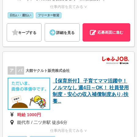
仕事内容を見てみる ∨
日払い・週払い
フリーター歓迎
応募画面に進む
キープする
詳細を見る
ア
パ
大館ヤクルト販売株式会社
【保育所付】 子育てママ活躍中！
ノルマなし 週4日～OK！ 社員登用
制度・安心の収入補償制度あり♪扶
養...
時給 1000円
能代市 / 二ツ井駅 徒歩6分
仕事内容を見てみる ∨