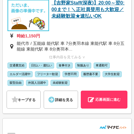
【吉野家Staff(深夜)】20:00～翌0:
00まで！＼正社員登用も大歓迎／
未経験歓迎★速払いOK
時給1,150円
能代市 / 五能線 能代駅 車 7分奥羽本線 東能代駅 車 8分五
能線 東能代駅 車 8分奥羽本...
仕事内容を見てみる ∨
交通費支給
日払い・週払い
食事付き
制服あり
車通勤可
エルダー活躍中
フリーター歓迎
学歴不問
履歴書不要
大学生歓迎
髪型自由
外国人活躍中
未経験歓迎
応募画面に進む
キープする
詳細を見る