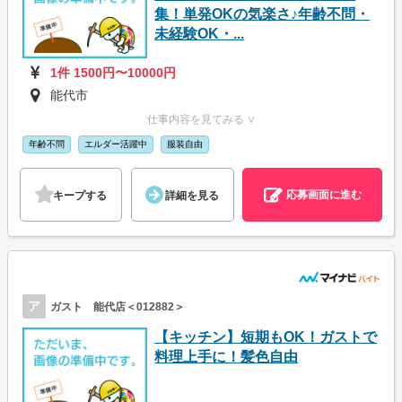
集！単発OKの気楽さ♪年齢不問・
未経験OK・...
1件 1500円〜10000円
能代市
仕事内容を見てみる ∨
年齢不問
エルダー活躍中
服装自由
応募画面に進む
キープする
詳細を見る
ア
ガスト 能代店＜012882＞
【キッチン】短期もOK！ガストで
料理上手に！髪色自由