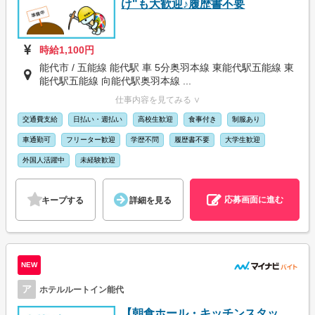
け"も大歓迎♪履歴書不要
時給1,100円
能代市 / 五能線 能代駅 車 5分奥羽本線 東能代駅五能線 東
能代駅五能線 向能代駅奥羽本線 ...
仕事内容を見てみる ∨
交通費支給
日払い・週払い
高校生歓迎
食事付き
制服あり
車通勤可
フリーター歓迎
学歴不問
履歴書不要
大学生歓迎
外国人活躍中
未経験歓迎
応募画面に進む
キープする
詳細を見る
NEW
ア
ホテルルートイン能代
【朝食ホール・キッチンスタッ