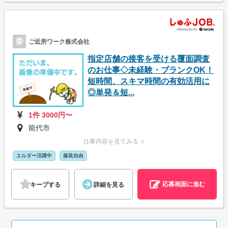
委
ご近所ワーク株式会社
指定店舗の接客を受ける覆面調査
のお仕事◇未経験・ブランクOK！
短時間、スキマ時間の有効活用に
◎単発＆短...
1件 3000円〜
能代市
仕事内容を見てみる ∨
エルダー活躍中
服装自由
応募画面に進む
キープする
詳細を見る