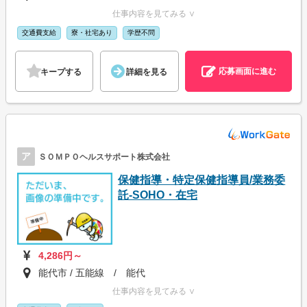
仕事内容を見てみる ∨
交通費支給
寮・社宅あり
学歴不問
応募画面に進む
キープする
詳細を見る
ア
ＳＯＭＰＯヘルスサポート株式会社
保健指導・特定保健指導員/業務委
託-SOHO・在宅
4,286円～
能代市 / 五能線 / 能代
仕事内容を見てみる ∨