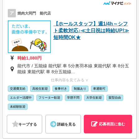
ア
焼肉大同門 能代店
【ホールスタッフ】週1/4h～シフ
ト柔軟対応♪≪土日祝は時給UP!≫
短時間OK★
時給1,080円
能代市 / 五能線 能代駅 車 5分奥羽本線 東能代駅 車 8分五
能線 東能代駅 車 8分五能線...
仕事内容を見てみる ∨
交通費支給
高校生歓迎
食事付き
制服あり
車通勤可
エルダー活躍中
フリーター歓迎
学歴不問
大学生歓迎
髪型自由
未経験歓迎
応募画面に進む
キープする
詳細を見る