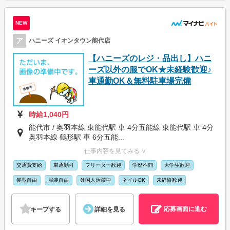
NEW
ア
ハニーズ イオンタウン能代店
【ハニーズのレジ・品出し】ハニ
ーズ以外の服でOK★未経験歓迎♪
車通勤OK＆無料駐車場完備
時給1,040円
能代市 / 奥羽本線 東能代駅 車 4分五能線 東能代駅 車 4分
奥羽本線 鶴形駅 車 6分五能...
仕事内容を見てみる ∨
交通費支給
車通勤可
フリーター歓迎
学歴不問
大学生歓迎
髪型自由
服装自由
外国人活躍中
ネイルOK
未経験歓迎
応募画面に進む
キープする
詳細を見る