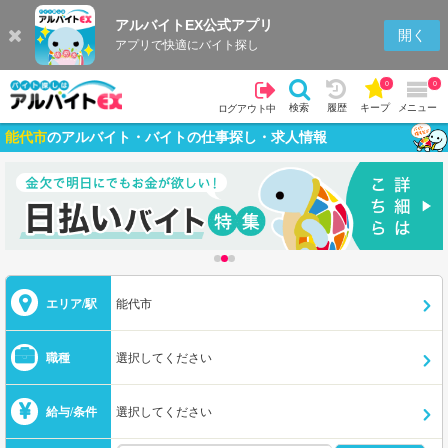
アルバイトEX公式アプリ
開く
アプリで快適にバイト探し
0
0
検索
履歴
キープ
メニュー
ログアウト中
能代市
のアルバイト・バイトの仕事探し・求人情報
エリア/駅
能代市
職種
選択してください
給与/条件
選択してください