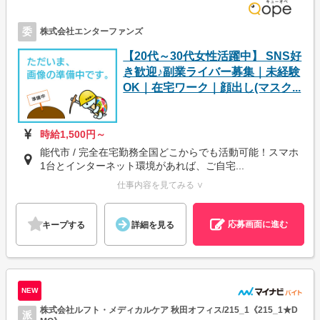
委
株式会社エンターファンズ
【20代～30代女性活躍中】 SNS好
き歓迎♪副業ライバー募集｜未経験
OK｜在宅ワーク｜顔出し(マスク...
時給1,500円～
能代市 / 完全在宅勤務全国どこからでも活動可能！スマホ
1台とインターネット環境があれば、ご自宅...
仕事内容を見てみる ∨
応募画面に進む
キープする
詳細を見る
NEW
株式会社ルフト・メディカルケア 秋田オフィス/215_1《215_1★D
派