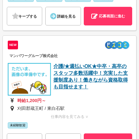
応募画面に進む
キープする
詳細を見る
NEW
マンパワーグループ株式会社
介護/★週払いOK★中卒・高卒の
スタッフ多数活躍中！充実した支
援制度あり！働きながら資格取得
も目指せます！
時給1,200円～
刈田郡蔵王町 / 東白石駅
仕事内容を見てみる ∨
未経験歓迎