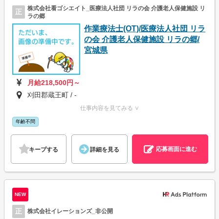
株式会社看ゴシエイト_医療法人社団 リラの会 介護老人保健施設 リ
正
ラの郷
作業療法士(OT)/医療法人社団 リラ
の会 介護老人保健施設 リラの郷/
宮城県
月給218,500円～
刈田郡蔵王町 / -
仕事内容を見てみる ∨
年齢不問
応募画面に進む
キープする
詳細を見る
NEW
正
株式会社イレーションズ_非公開