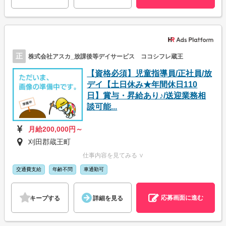
正
株式会社アスカ_放課後等デイサービス ココシフレ蔵王
【資格必須】児童指導員/正社員/放
デイ【土日休み★年間休日110
日】賞与・昇給あり♪/送迎業務相
談可能...
月給200,000円～
刈田郡蔵王町
仕事内容を見てみる ∨
交通費支給
年齢不問
車通勤可
応募画面に進む
キープする
詳細を見る