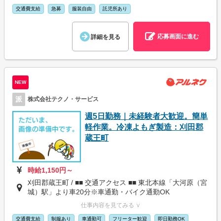
交通費支給
急募
服装自由
託児所あり
応募画面に進む
詳細を見る
NEW
派
株式会社テクノ・サービス
週5日勤務｜未経験者大歓迎。簡単
軽作業。冷凍よもぎ製造：刈田郡
蔵王町
時給1,150円～
刈田郡蔵王町 / ■■ 交通アクセス ■■ 東北本線「大河原（宮
城）駅」より車20分※車通勤・バイク通勤OK
仕事内容を見てみる ∨
交通費支給
制服あり
車通勤可
フリーター歓迎
即日勤務OK