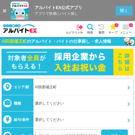
アルバイトEX公式アプリ
開く
アプリで快適にバイト探し
0
0
検索
履歴
キープ
メニュー
ログアウト中
刈田郡蔵王町
のアルバイト・バイトの仕事探し・求人情報
エリア/駅
刈田郡蔵王町
職種
選択してください
給与/条件
選択してください