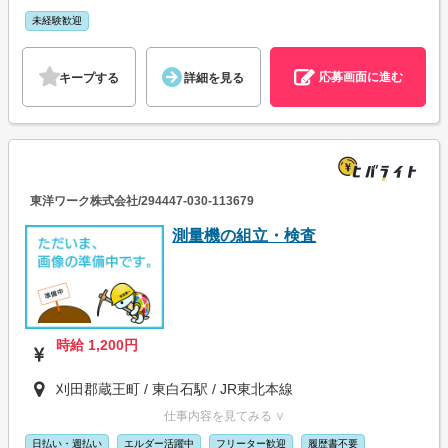
未経験歓迎
応募画面に進む
キープする
詳細を見る
東洋ワーク株式会社/294447-030-113679
測量機の組立・検査
時給 1,200円
刈田郡蔵王町 / 東白石駅 / JR東北本線
仕事内容を見てみる ∨
日払い・週払い
エルダー活躍中
フリーター歓迎
履歴書不要