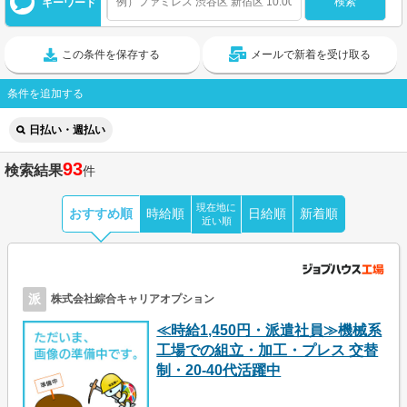
キーワード
この条件を保存する
メールで新着を受け取る
条件を追加する
日払い・週払い
93
検索結果
件
現在地に
おすすめ順
時給順
日給順
新着順
近い順
派
株式会社綜合キャリアオプション
≪時給1,450円・派遣社員≫機械系
工場での組立・加工・プレス 交替
制・20-40代活躍中