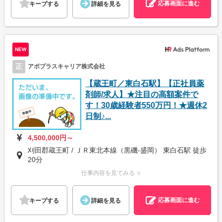
応募画面に進む
キープする
詳細を見る
NEW
正
アポプラスキャリア株式会社
【蔵王町／東白石駅】【正社員薬
剤師/求人】★注目の高額案件で
す！30歳経験者550万円！★週休2
日制♪...
4,500,000円～
刈田郡蔵王町 / ＪＲ東北本線（黒磯-盛岡） 東白石駅 徒歩
20分
仕事内容を見てみる ∨
応募画面に進む
キープする
詳細を見る