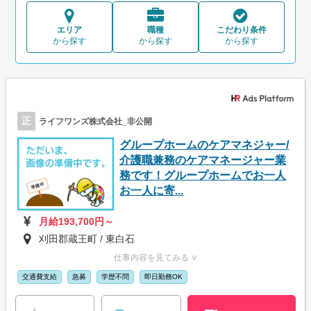
エリア
職種
こだわり条件
から探す
から探す
から探す
正
ライフワンズ株式会社_非公開
グループホームのケアマネジャー/
介護職兼務のケアマネージャー業
務です！グループホームでお一人
お一人に寄...
月給193,700円～
刈田郡蔵王町 / 東白石
仕事内容を見てみる ∨
交通費支給
急募
学歴不問
即日勤務OK