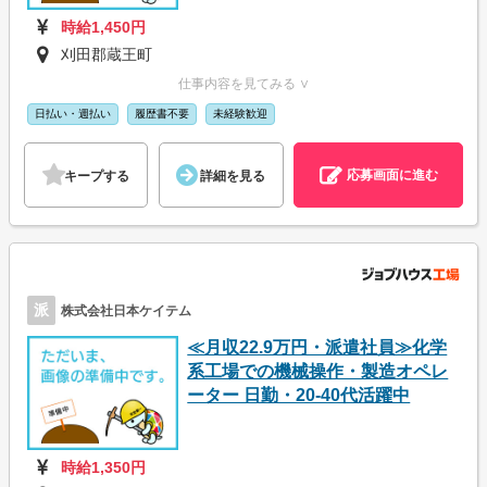
時給1,450円
刈田郡蔵王町
仕事内容を見てみる ∨
日払い・週払い
履歴書不要
未経験歓迎
応募画面に進む
キープする
詳細を見る
派
株式会社日本ケイテム
≪月収22.9万円・派遣社員≫化学
系工場での機械操作・製造オペレ
ーター 日勤・20-40代活躍中
時給1,350円