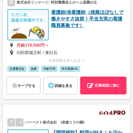
正
株式会社リンケージ_特別養護老人ホーム楽園が丘
看護師/准看護師（残業ほぼなしで
働きやすさ抜群！手当充実の看護
職員募集です）
月給170,500円～
刈田郡蔵王町 / 東白石
仕事内容を見てみる ∨
交通費支給
急募
年齢不問
即日勤務OK
応募画面に進む
キープする
詳細を見る
ア
パ
ハーベスト株式会社 (老健リラの郷)
【調理補助】料理が好き！を活か