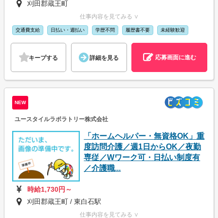
刈田郡蔵王町
仕事内容を見てみる ∨
交通費支給
日払い・週払い
学歴不問
履歴書不要
未経験歓迎
応募画面に進む
キープする
詳細を見る
NEW
ユースタイルラボラトリー株式会社
「ホームヘルパー・無資格OK」重
度訪問介護／週1日からOK／夜勤
専従／Wワーク可・日払い制度有
／介護職...
時給1,730円～
刈田郡蔵王町 / 東白石駅
仕事内容を見てみる ∨