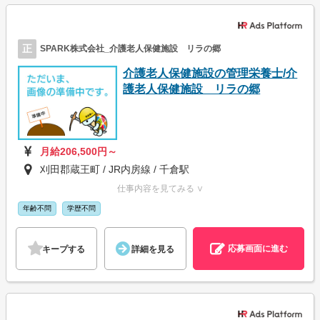
正
SPARK株式会社_介護老人保健施設 リラの郷
介護老人保健施設の管理栄養士/介
護老人保健施設 リラの郷
月給206,500円～
刈田郡蔵王町 / JR内房線 / 千倉駅
仕事内容を見てみる ∨
年齢不問
学歴不問
応募画面に進む
キープする
詳細を見る