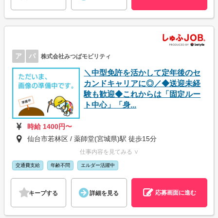
ア
パ
株式会社みつばモビリティ
＼中型免許を活かして定年後のセ
カンドキャリアに◎／◆送迎未経
験も歓迎◆これからは「固定ルー
ト中心」「身...
時給 1400円〜
仙台市若林区 / 薬師堂(宮城県)駅 徒歩15分
仕事内容を見てみる ∨
交通費支給
年齢不問
エルダー活躍中
応募画面に進む
キープする
詳細を見る