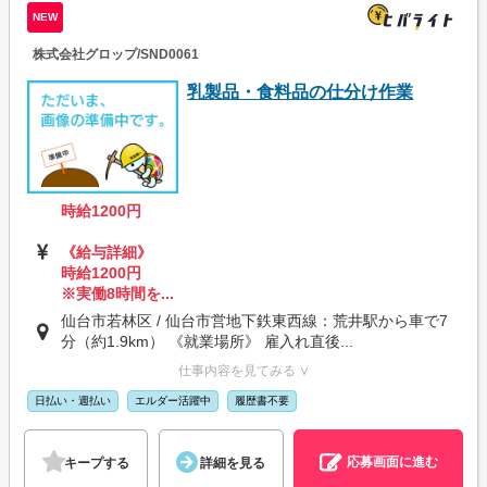
NEW
株式会社グロップ/SND0061
乳製品・食料品の仕分け作業
時給1200円
《給与詳細》
時給1200円
※実働8時間を...
仙台市若林区 / 仙台市営地下鉄東西線：荒井駅から車で7
分（約1.9km） 《就業場所》 雇入れ直後...
仕事内容を見てみる ∨
日払い・週払い
エルダー活躍中
履歴書不要
応募画面に進む
キープする
詳細を見る