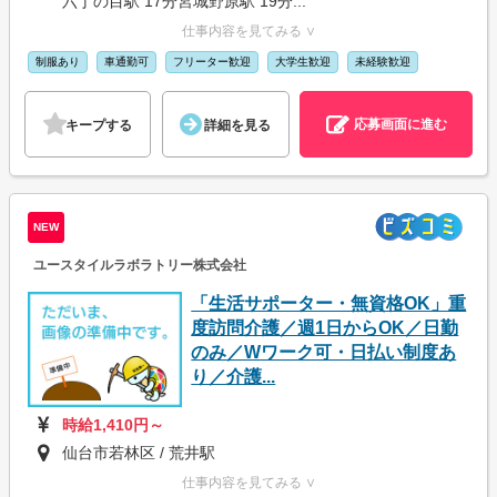
六丁の目駅 17分宮城野原駅 19分...
仕事内容を見てみる ∨
制服あり
車通勤可
フリーター歓迎
大学生歓迎
未経験歓迎
応募画面に進む
キープする
詳細を見る
NEW
ユースタイルラボラトリー株式会社
「生活サポーター・無資格OK」重
度訪問介護／週1日からOK／日勤
のみ／Wワーク可・日払い制度あ
り／介護...
時給1,410円～
仙台市若林区 / 荒井駅
仕事内容を見てみる ∨