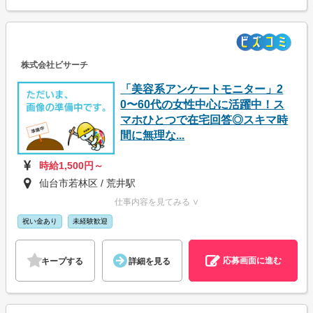
株式会社ビサーチ
「美容系アンケートモニター」2
0〜60代の女性中心に活躍中！ス
マホひとつで在宅回答◎スキマ時
間に無理な...
時給1,500円～
仙台市若林区 / 荒井駅
仕事内容を見てみる ∨
祝い金あり
未経験歓迎
応募画面に進む
キープする
詳細を見る