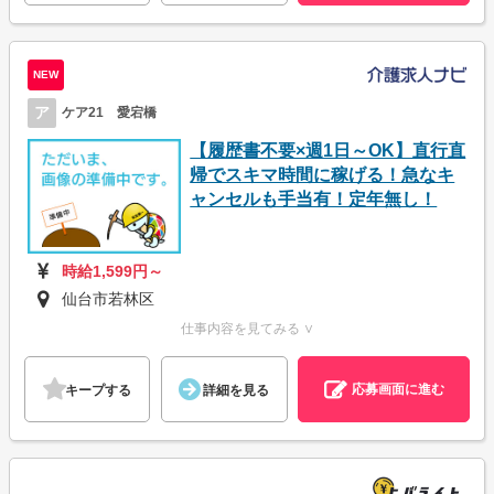
NEW
ア
ケア21 愛宕橋
【履歴書不要×週1日～OK】直行直
帰でスキマ時間に稼げる！急なキ
ャンセルも手当有！定年無し！
時給1,599円～
仙台市若林区
仕事内容を見てみる ∨
応募画面に進む
キープする
詳細を見る