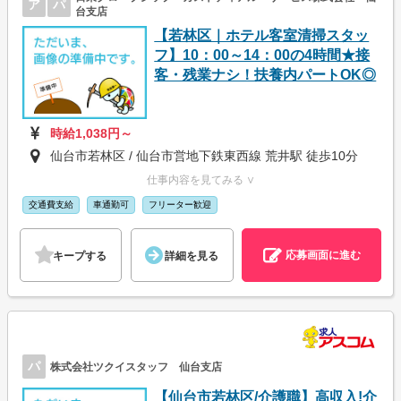
ア
パ
台支店
【若林区｜ホテル客室清掃スタッ
フ】10：00～14：00の4時間★接
客・残業ナシ！扶養内パートOK◎
時給1,038円～
仙台市若林区 / 仙台市営地下鉄東西線 荒井駅 徒歩10分
仕事内容を見てみる ∨
交通費支給
車通勤可
フリーター歓迎
応募画面に進む
キープする
詳細を見る
パ
株式会社ツクイスタッフ 仙台支店
【仙台市若林区/介護職】高収入!介