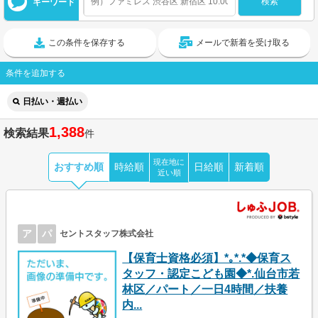
キーワード
この条件を保存する
メールで新着を受け取る
条件を追加する
日払い・週払い
1,388
検索結果
件
現在地に
おすすめ順
時給順
日給順
新着順
近い順
ア
パ
セントスタッフ株式会社
【保育士資格必須】*｡*.*◆保育ス
タッフ・認定こども園◆*.仙台市若
林区／パート／一日4時間／扶養
内...