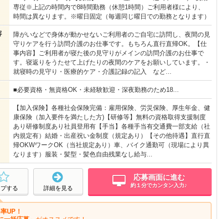
専従※上記の時間内で8時間勤務（休憩1時間）ご利用者様により、
時間は異なります。※曜日固定（毎週同じ曜日での勤務となります）
容
障がいなどで身体が動かせないご利用者のご自宅に訪問し、夜間の見
守りケアを行う訪問介護のお仕事です。もちろん直行直帰OK。【仕
事内容】ご利用者が寝た後の見守りがメインの訪問介護のお仕事で
す。寝返りをうたせて上げたりの夜間のケアをお願いしています。・
就寝時の見守り・医療的ケア・介護記録の記入 など...
■必要資格・無資格OK・未経験歓迎・深夜勤務のため18...
【加入保険】各種社会保険完備：雇用保険、労災保険、厚生年金、健
康保険（加入要件を満たした方)【研修等】無料の資格取得支援制度
あり研修制度あり社員登用有【手当】各種手当有交通費一部支給（社
内規定有）結婚・出産祝い金制度（規定あり）【その他待遇】直行直
帰OKWワークOK（当社規定あり）車、バイク通勤可（現場により異
なります）服装・髪型・髪色自由残業なし給与...
応募画面に進む
約１分でカンタン入力♪
ープする
詳細を見る
率UP！