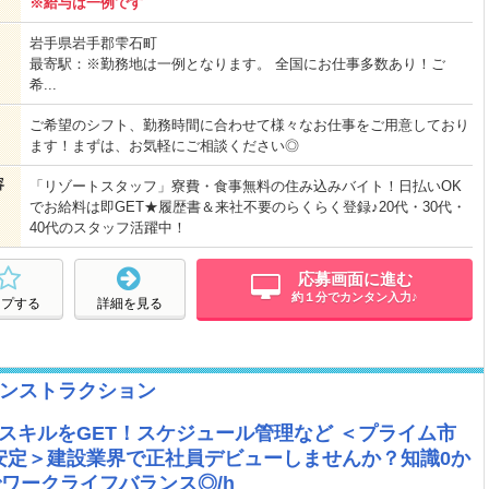
※給与は一例です
岩手県岩手郡雫石町
最寄駅：※勤務地は一例となります。 全国にお仕事多数あり！ご
希...
ご希望のシフト、勤務時間に合わせて様々なお仕事をご用意しており
ます！まずは、お気軽にご相談ください◎
容
「リゾートスタッフ」寮費・食事無料の住み込みバイト！日払いOK
でお給料は即GET★履歴書＆来社不要のらくらく登録♪20代・30代・
40代のスタッフ活躍中！
応募画面に進む
約１分でカンタン入力♪
ープする
詳細を見る
ンストラクション
らスキルをGET！スケジュール管理など ＜プライム市
安定＞建設業界で正社員デビューしませんか？知識0か
でワークライフバランス◎/h