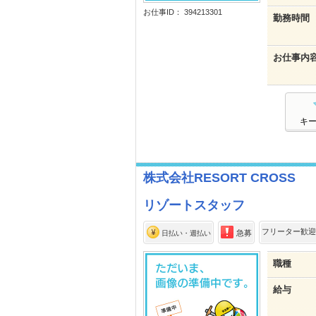
お仕事ID： 394213301
勤務時間
お仕事内
キ
株式会社RESORT CROSS
リゾートスタッフ
フリーター歓迎
急募
日払い・週払い
職種
給与