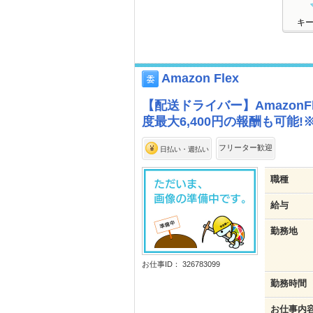
キ
Amazon Flex
【配送ドライバー】Amazon
度最大6,400円の報酬も可能
フリーター歓迎
日払い・週払い
職種
給与
勤務地
お仕事ID： 326783099
勤務時間
お仕事内