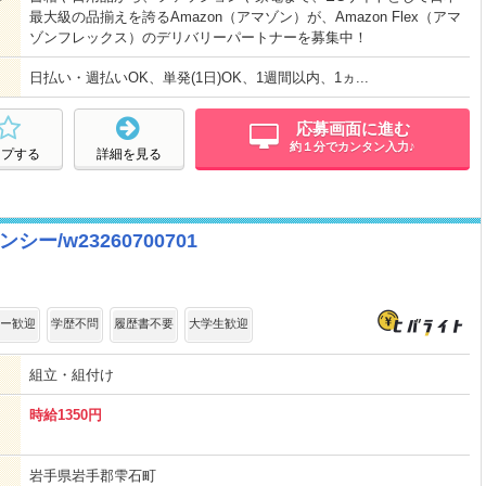
最大級の品揃えを誇るAmazon（アマゾン）が、Amazon Flex（アマ
ゾンフレックス）のデリバリーパートナーを募集中！
日払い・週払いOK、単発(1日)OK、1週間以内、1ヵ...
応募画面に進む
約１分でカンタン入力♪
ープする
詳細を見る
/w23260700701
ー歓迎
学歴不問
履歴書不要
大学生歓迎
組立・組付け
時給1350円
岩手県岩手郡雫石町