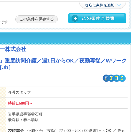
この条件を保存する
件です
ー株式会社
」重度訪問介護／週1日からOK／夜勤専従／Wワーク
Jb］
介護スタッフ
時給1,680円～
岩手県岩手郡雫石町
最寄駅：春木場駅
22時00分 - 08時00分【夜勤】22：00～翌8：00※週1日～OK ／ 夜勤