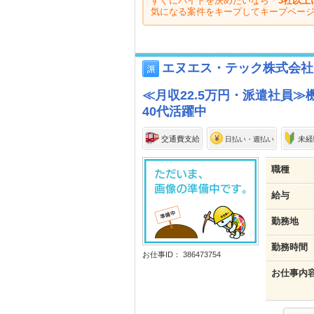
すぐにバイトを決めたいなら「
3社以上
気になる案件をキープしてキープペー
エヌエス・テック株式会社
≪月収22.5万円・派遣社員≫
40代活躍中
交通費支給
未経
日払い・週払い
職種
給与
勤務地
勤務時間
お仕事ID： 386473754
お仕事内