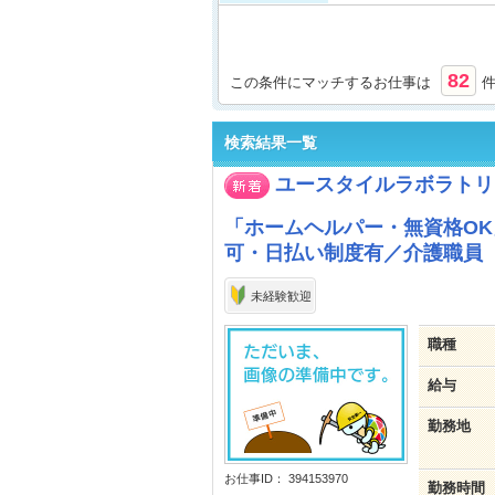
82
この条件にマッチするお仕事は
検索結果一覧
ユースタイルラボラトリ
「ホームヘルパー・無資格OK
可・日払い制度有／介護職員［
未経験歓迎
職種
給与
勤務地
お仕事ID： 394153970
勤務時間