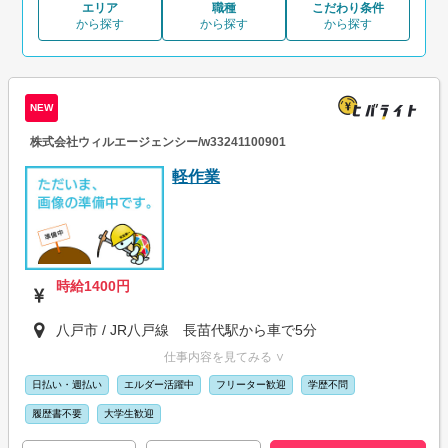
エリア
職種
こだわり条件
から探す
から探す
から探す
NEW
株式会社ウィルエージェンシー/w33241100901
軽作業
時給1400円
八戸市 / JR八戸線 長苗代駅から車で5分
仕事内容を見てみる ∨
日払い・週払い
エルダー活躍中
フリーター歓迎
学歴不問
履歴書不要
大学生歓迎