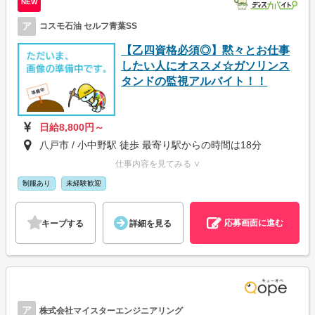
NEW
ア
コスモ石油 セルフ青葉SS
【乙四資格必須◎】黙々とお仕事
したい人にオススメ☆ガソリンス
タンドの監視アルバイト！！
日給8,800円～
八戸市 / 小中野駅 徒歩 最寄り駅からの時間は18分
仕事内容を見てみる ∨
制服あり
未経験歓迎
応募画面に進む
キープする
詳細を見る
ア
株式会社マイスターエンジニアリング