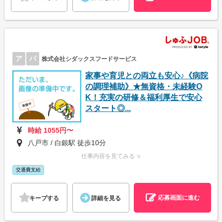
ア
パ
株式会社シダックスフードサービス
家事や育児との両立も安心♪《病院
の調理補助》★無資格・未経験O
K！充実の研修＆福利厚生で安心
スタート◎...
時給 1055円〜
八戸市 / 白銀駅 徒歩10分
仕事内容を見てみる ∨
交通費支給
応募画面に進む
キープする
詳細を見る