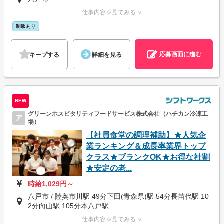
仕事内容を見てみる ∨
制服あり
応募画面に進む
キープする
詳細を見る
NEW
グリーンホスピタリティフードサービス株式会社（ハチカン冷凍工
ア
場）
【社員食堂の調理補助】★人気企
業ランキング＆成長率業界トップ
クラス★ブランクOK★お得な社割
★安定の老...
時給1,029円～
八戸市 / 陸奥市川駅 49分下田(青森県)駅 54分長苗代駅 10
2分向山駅 105分本八戸駅...
仕事内容を見てみる ∨