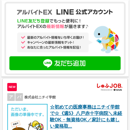
NEW
ア
パ
株式会社ニチイ学館
☆初めての医療事務はニチイ学館
で☆《週5》八戸赤十字病院＼未経
験OK・無資格OK／家計にも嬉し
い資格取...