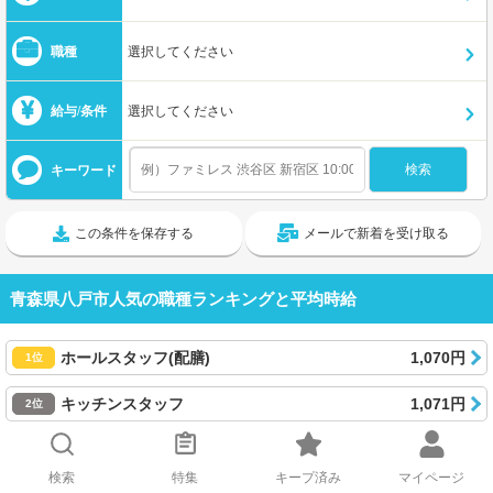
職種
選択してください
給与/条件
選択してください
キーワード
この条件を保存する
メールで新着を受け取る
青森県八戸市人気の職種ランキングと平均時給
ホールスタッフ(配膳)
1,070円
1位
キッチンスタッフ
1,071円
2位
ファストフード
1,056円
3位
検索
特集
キープ済み
マイページ