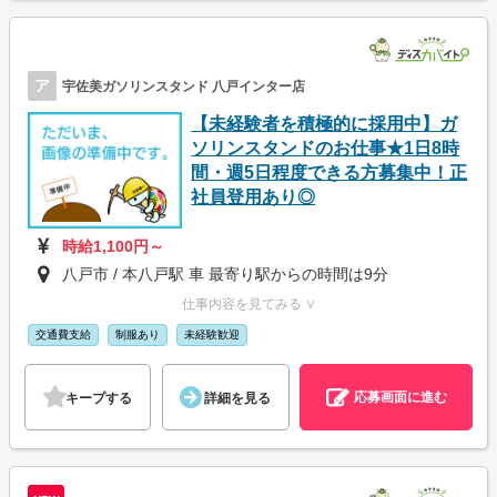
ア
宇佐美ガソリンスタンド 八戸インター店
【未経験者を積極的に採用中】ガ
ソリンスタンドのお仕事★1日8時
間・週5日程度できる方募集中！正
社員登用あり◎
時給1,100円～
八戸市 / 本八戸駅 車 最寄り駅からの時間は9分
仕事内容を見てみる ∨
交通費支給
制服あり
未経験歓迎
応募画面に進む
キープする
詳細を見る