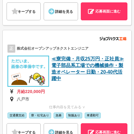
応募画面に進む
キープする
詳細を見る
正
株式会社オープンアップネクストエンジニア
≪寮完備・月収25万円・正社員≫
電子部品系工場での機械操作・製
造オペレーター 日勤・20-40代活
躍中
月給220,000円
八戸市
仕事内容を見てみる ∨
交通費支給
寮・社宅あり
急募
制服あり
車通勤可
応募画面に進む
キープする
詳細を見る