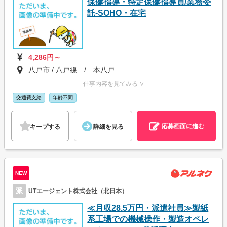
保健指導・特定保健指導員/業務委
託-SOHO・在宅
4,286円～
八戸市 / 八戸線 / 本八戸
仕事内容を見てみる ∨
交通費支給
年齢不問
応募画面に進む
キープする
詳細を見る
NEW
派
UTエージェント株式会社（北日本）
≪月収28.5万円・派遣社員≫製紙
系工場での機械操作・製造オペレ