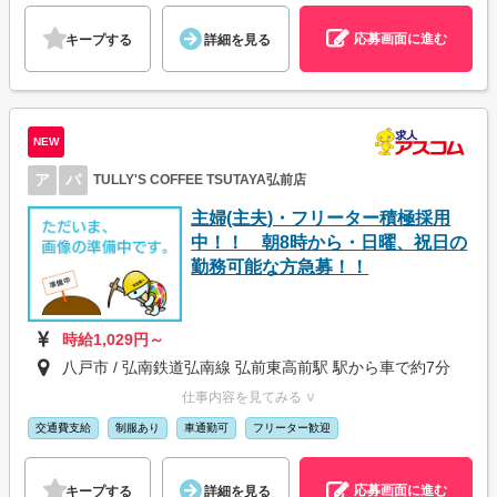
応募画面に進む
キープする
詳細を見る
NEW
ア
パ
TULLY'S COFFEE TSUTAYA弘前店
主婦(主夫)・フリーター積極採用
中！！ 朝8時から・日曜、祝日の
勤務可能な方急募！！
時給1,029円～
八戸市 / 弘南鉄道弘南線 弘前東高前駅 駅から車で約7分
仕事内容を見てみる ∨
交通費支給
制服あり
車通勤可
フリーター歓迎
応募画面に進む
キープする
詳細を見る