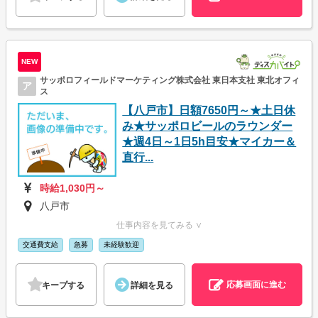
NEW
サッポロフィールドマーケティング株式会社 東日本支社 東北オフィ
ア
ス
【八戸市】日額7650円～★土日休
み★サッポロビールのラウンダー
★週4日～1日5h目安★マイカー＆
直行...
時給1,030円～
八戸市
仕事内容を見てみる ∨
交通費支給
急募
未経験歓迎
応募画面に進む
キープする
詳細を見る