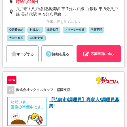
時給1,029円
八戸市 / 八戸線 陸奥湊駅 車 7分八戸線 白銀駅 車 8分八戸
線 長苗代駅 車 9分八戸線 ...
仕事内容を見てみる ∨
交通費支給
制服あり
車通勤可
フリーター歓迎
学歴不問
大学生歓迎
未経験歓迎
応募画面に進む
キープする
詳細を見る
NEW
パ
株式会社ツクイスタッフ 盛岡支店
【弘前市/調理員】高収入!調理員募
集!