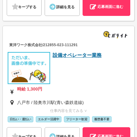
応募画面に進む
キープする
詳細を見る
東洋ワーク株式会社/212855-023-111291
設備オペレーター業務
時給 1,300円
八戸市 / 陸奥市川駅(青い森鉄道線)
仕事内容を見てみる ∨
日払い・週払い
エルダー活躍中
フリーター歓迎
履歴書不要
応募画面に進む
キープする
詳細を見る