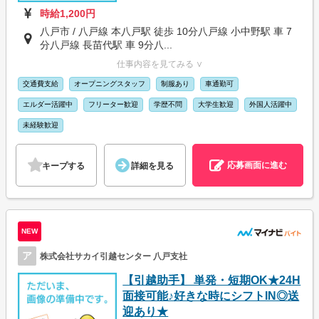
時給1,200円
八戸市 / 八戸線 本八戸駅 徒歩 10分八戸線 小中野駅 車 7
分八戸線 長苗代駅 車 9分八...
仕事内容を見てみる ∨
交通費支給
オープニングスタッフ
制服あり
車通勤可
エルダー活躍中
フリーター歓迎
学歴不問
大学生歓迎
外国人活躍中
未経験歓迎
応募画面に進む
キープする
詳細を見る
NEW
ア
株式会社サカイ引越センター 八戸支社
【引越助手】 単発・短期OK★24H
面接可能♪好きな時にシフトIN◎送
迎あり★