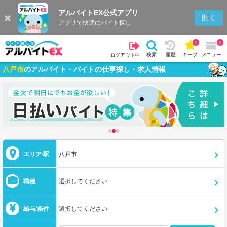
アルバイトEX公式アプリ
開く
アプリで快適にバイト探し
0
0
検索
履歴
キープ
メニュー
ログアウト中
八戸市
のアルバイト・バイトの仕事探し・求人情報
エリア/駅
八戸市
職種
選択してください
給与/条件
選択してください