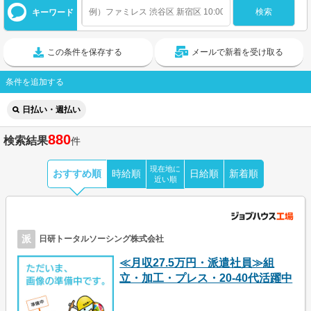
キーワード
この条件を保存する
メールで新着を受け取る
条件を追加する
日払い・週払い
880
検索結果
件
現在地に
おすすめ順
時給順
日給順
新着順
近い順
派
日研トータルソーシング株式会社
≪月収27.5万円・派遣社員≫組
立・加工・プレス・20-40代活躍中