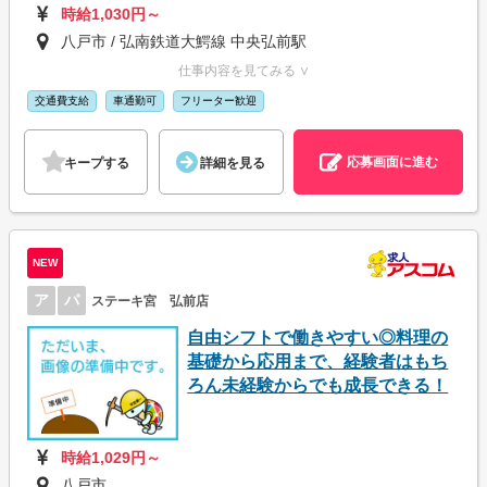
時給1,030円～
八戸市 / 弘南鉄道大鰐線 中央弘前駅
仕事内容を見てみる ∨
交通費支給
車通勤可
フリーター歓迎
応募画面に進む
キープする
詳細を見る
NEW
ア
パ
ステーキ宮 弘前店
自由シフトで働きやすい◎料理の
基礎から応用まで、経験者はもち
ろん未経験からでも成長できる！
時給1,029円～
八戸市