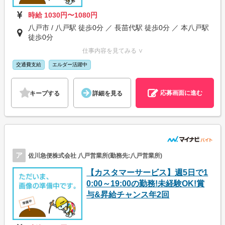
時給 1030円〜1080円
八戸市 / 八戸駅 徒歩0分 ／ 長苗代駅 徒歩0分 ／ 本八戸駅
徒歩0分
仕事内容を見てみる ∨
交通費支給
エルダー活躍中
応募画面に進む
キープする
詳細を見る
ア
佐川急便株式会社 八戸営業所(勤務先:八戸営業所)
【カスタマーサービス】週5日で1
0:00～19:00の勤務!未経験OK!賞
与&昇給チャンス年2回