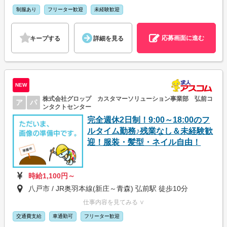
制服あり
フリーター歓迎
未経験歓迎
応募画面に進む
キープする
詳細を見る
NEW
株式会社グロップ カスタマーソリューション事業部 弘前コ
ア
パ
ンタクトセンター
完全週休2日制！9:00～18:00のフ
ルタイム勤務♪残業なし＆未経験歓
迎！服装・髪型・ネイル自由！
時給1,100円～
八戸市 / JR奥羽本線(新庄～青森) 弘前駅 徒歩10分
仕事内容を見てみる ∨
交通費支給
車通勤可
フリーター歓迎