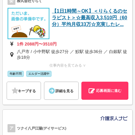
委
株式会社りらく
【1日1時間～OK】＜りらくるのセ
ラピスト＞☆最高収入3,510円（60
分）平均月収33万☆充実したレ...
1件 2088円〜3510円
八戸市 / 小中野駅 徒歩27分 ／ 鮫駅 徒歩36分 ／ 白銀駅 徒
歩18分
仕事内容を見てみる ∨
年齢不問
エルダー活躍中
応募画面に進む
キープする
詳細を見る
ア
ツクイ八戸江陽(デイサービス)