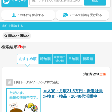
キーワード
この条件を保存する
メールで新着を受け取る
条件を追加する
日払い・週払い
25
検索結果
件
現在地に
おすすめ順
時給順
日給順
新着順
近い順
派
日研トータルソーシング株式会社
≪入寮・月収21.5万円・派遣社員
≫検査・検品・20-40代活躍中