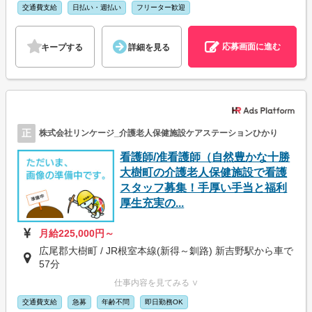
交通費支給
日払い・週払い
フリーター歓迎
応募画面に進む
キープする
詳細を見る
正
株式会社リンケージ_介護老人保健施設ケアステーションひかり
看護師/准看護師（自然豊かな十勝
大樹町の介護老人保健施設で看護
スタッフ募集！手厚い手当と福利
厚生充実の...
月給225,000円～
広尾郡大樹町 / JR根室本線(新得～釧路) 新吉野駅から車で
57分
仕事内容を見てみる ∨
交通費支給
急募
年齢不問
即日勤務OK