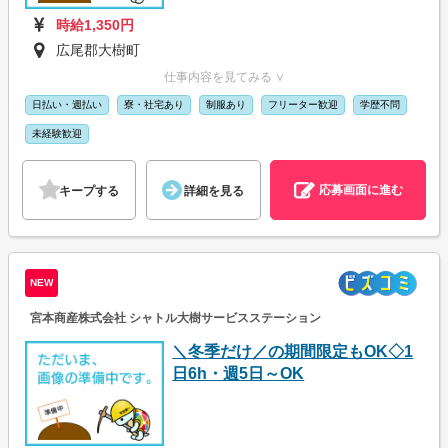
時給1,350円
広尾郡大樹町
仕事内容を見てみる ∨
日払い・週払い
寮・社宅あり
制服あり
フリーター歓迎
学歴不問
未経験歓迎
応募画面に進む
キープする
詳細を見る
NEW
宮本商産株式会社 シャトル大樹サービスステーション
＼冬季だけ／の期間限定もOK◇1
日6h・週5日～OK