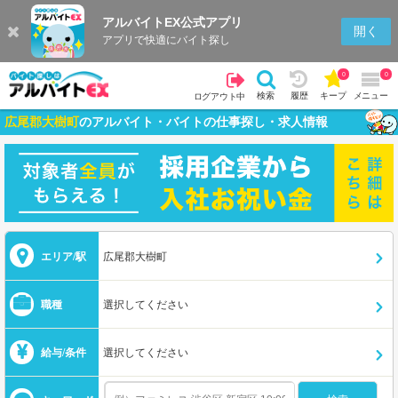
アルバイトEX公式アプリ
開く
アプリで快適にバイト探し
0
0
検索
履歴
キープ
メニュー
ログアウト中
広尾郡大樹町
のアルバイト・バイトの仕事探し・求人情報
エリア/駅
広尾郡大樹町
職種
選択してください
給与/条件
選択してください