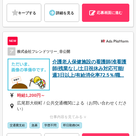
応募画面に進む
キープする
詳細を見る
NEW
ア
株式会社フレンドツリー_非公開
介護老人保健施設の看護師/准看護
師/残業なし/土日祝休み対応可能/
週3日以上/有給消化率72.5％/職...
時給1,200円～
広尾郡大樹町 / 公共交通機関による（お問い合わせくださ
い）
仕事内容を見てみる ∨
交通費支給
急募
学歴不問
即日勤務OK