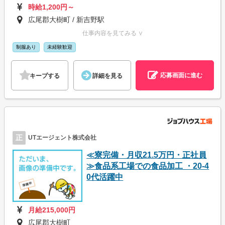
時給1,200円～
広尾郡大樹町 / 新吉野駅
仕事内容を見てみる ∨
制服あり
未経験歓迎
応募画面に進む
キープする
詳細を見る
正
UTエージェント株式会社
≪寮完備・月収21.5万円・正社員
≫食品系工場での食品加工 ・20-4
0代活躍中
月給215,000円
広尾郡大樹町