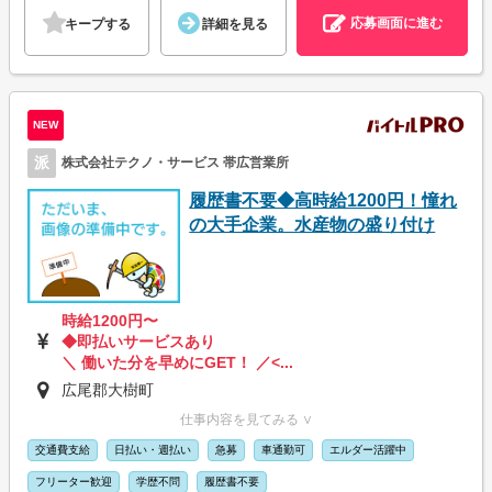
応募画面に進む
キープする
詳細を見る
NEW
派
株式会社テクノ・サービス 帯広営業所
履歴書不要◆高時給1200円！憧れ
の大手企業。水産物の盛り付け
時給1200円〜
◆即払いサービスあり
＼ 働いた分を早めにGET！ ／<...
広尾郡大樹町
仕事内容を見てみる ∨
交通費支給
日払い・週払い
急募
車通勤可
エルダー活躍中
フリーター歓迎
学歴不問
履歴書不要