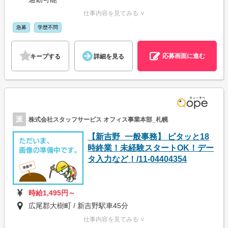
仕事内容を見てみる ∨
急募
学歴不問
応募画面に進む
キープする
詳細を見る
派
株式会社スタッフサービス オフィス事業本部_札幌
【新吉野_一般事務】 ピタッと18
時終業！未経験スタートOK！デー
タ入力など！/11-04404354
時給1,495円～
広尾郡大樹町 / 新吉野駅車45分
仕事内容を見てみる ∨