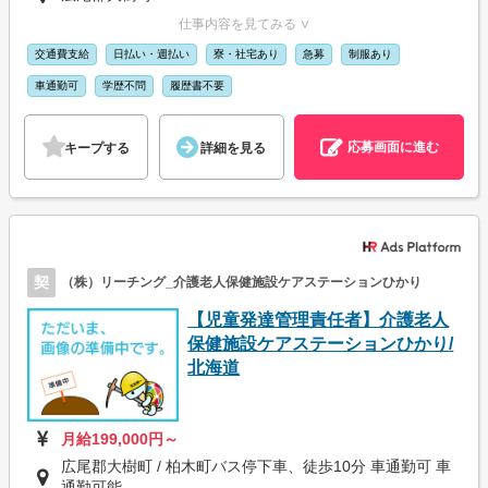
仕事内容を見てみる ∨
交通費支給
日払い・週払い
寮・社宅あり
急募
制服あり
車通勤可
学歴不問
履歴書不要
応募画面に進む
キープする
詳細を見る
契
（株）リーチング_介護老人保健施設ケアステーションひかり
【児童発達管理責任者】介護老人
保健施設ケアステーションひかり/
北海道
月給199,000円～
広尾郡大樹町 / 柏木町バス停下車、徒歩10分 車通勤可 車
通勤可能