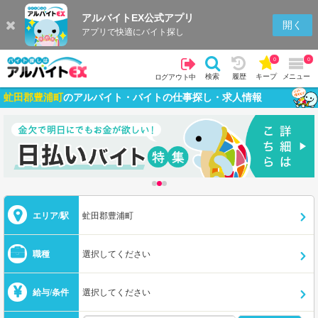
アルバイトEX公式アプリ
開く
アプリで快適にバイト探し
0
0
検索
履歴
キープ
メニュー
ログアウト中
虻田郡豊浦町
のアルバイト・バイトの仕事探し・求人情報
エリア/駅
虻田郡豊浦町
職種
選択してください
給与/条件
選択してください