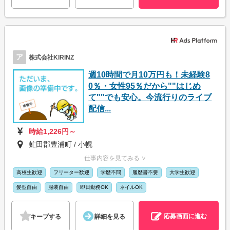
ア
株式会社KIRINZ
週10時間で月10万円も！未経験8
0％・女性95％だから""はじめ
て""でも安心。今流行りのライブ
配信...
時給1,226円～
虻田郡豊浦町 / 小幌
仕事内容を見てみる ∨
高校生歓迎
フリーター歓迎
学歴不問
履歴書不要
大学生歓迎
髪型自由
服装自由
即日勤務OK
ネイルOK
応募画面に進む
キープする
詳細を見る