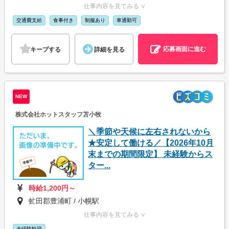
仕事内容を見てみる ∨
交通費支給
食事付き
制服あり
車通勤可
応募画面に進む
キープする
詳細を見る
NEW
株式会社ホットスタッフ苫小牧
＼季節や天候に左右されないから
★安定して働ける／【2026年10月
末までの期間限定】 未経験からス
ター...
時給1,200円～
虻田郡豊浦町 / 小幌駅
仕事内容を見てみる ∨
未経験歓迎