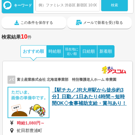
キーワード
この条件を保存する
メールで新着を受け取る
10
検索結果
件
現在地に
おすすめ順
時給順
日給順
新着順
近い順
パ
富士産業株式会社 北海道事業部 特別養護老人ホ―ム 幸豊園
【駅チカ／JR大岸駅から徒歩約3
分】日勤／1日あたり4時間～短時
間OK◇食事補助支給・賞与あり！
時給1,080円～
虻田郡豊浦町