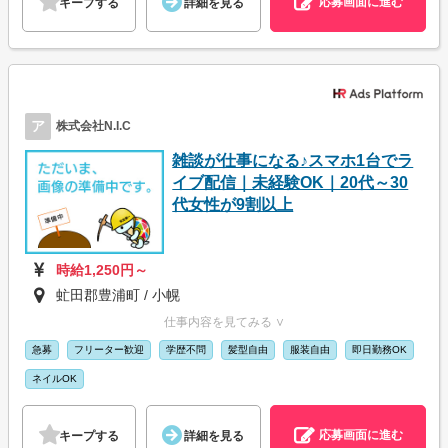
応募画面に進む
キープする
詳細を見る
ア
株式会社N.I.C
雑談が仕事になる♪スマホ1台でラ
イブ配信｜未経験OK｜20代～30
代女性が9割以上
時給1,250円～
虻田郡豊浦町 / 小幌
仕事内容を見てみる ∨
急募
フリーター歓迎
学歴不問
髪型自由
服装自由
即日勤務OK
ネイルOK
応募画面に進む
キープする
詳細を見る