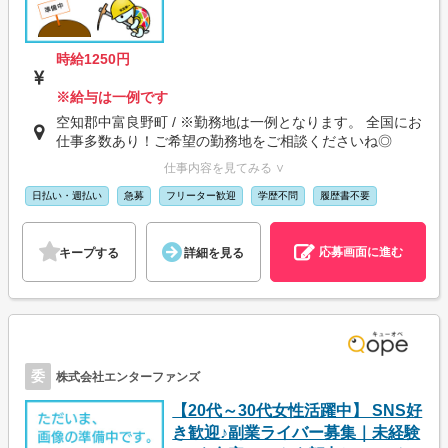
時給1250円
※給与は一例です
空知郡中富良野町 / ※勤務地は一例となります。 全国にお
仕事多数あり！ご希望の勤務地をご相談くださいね◎
仕事内容を見てみる ∨
日払い・週払い
急募
フリーター歓迎
学歴不問
履歴書不要
応募画面に進む
キープする
詳細を見る
委
株式会社エンターファンズ
【20代～30代女性活躍中】 SNS好
き歓迎♪副業ライバー募集｜未経験