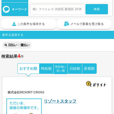
キーワード
この条件を保存する
メールで新着を受け取る
条件を追加する
日払い・週払い
4
検索結果
件
現在地に
おすすめ順
時給順
日給順
新着順
近い順
株式会社RESORT CROSS
リゾートスタッフ