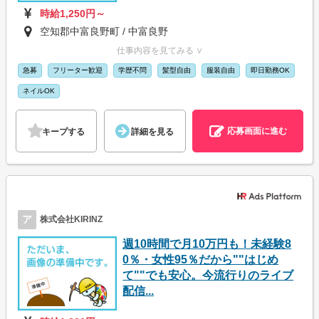
時給1,250円～
空知郡中富良野町 / 中富良野
仕事内容を見てみる ∨
急募
フリーター歓迎
学歴不問
髪型自由
服装自由
即日勤務OK
ネイルOK
応募画面に進む
キープする
詳細を見る
ア
株式会社KIRINZ
週10時間で月10万円も！未経験8
0％・女性95％だから""はじめ
て""でも安心。今流行りのライブ
配信...