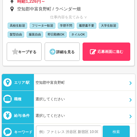
時給1,226円～
空知郡中富良野町 / ラベンダー畑
仕事内容を見てみる ∨
高校生歓迎
フリーター歓迎
学歴不問
履歴書不要
大学生歓迎
髪型自由
服装自由
即日勤務OK
ネイルOK
応募画面に進む
キープする
詳細を見る
エリア/駅
空知郡中富良野町
職種
選択してください
給与/条件
選択してください
キーワード