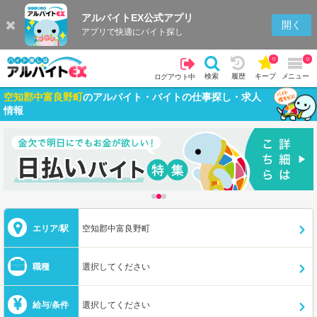
アルバイトEX公式アプリ
開く
アプリで快適にバイト探し
0
0
検索
履歴
キープ
メニュー
ログアウト中
空知郡中富良野町
のアルバイト・バイトの仕事探し・求人
情報
エリア/駅
空知郡中富良野町
職種
選択してください
給与/条件
選択してください