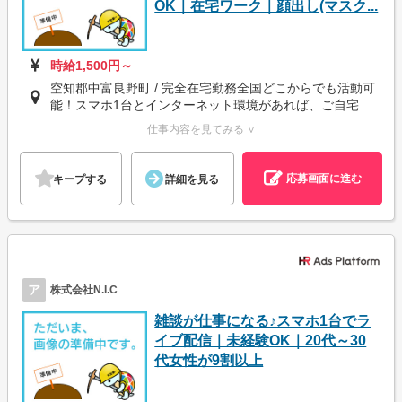
OK｜在宅ワーク｜顔出し(マスク...
時給1,500円～
空知郡中富良野町 / 完全在宅勤務全国どこからでも活動可
能！スマホ1台とインターネット環境があれば、ご自宅...
仕事内容を見てみる ∨
応募画面に進む
キープする
詳細を見る
ア
株式会社N.I.C
雑談が仕事になる♪スマホ1台でラ
イブ配信｜未経験OK｜20代～30
代女性が9割以上