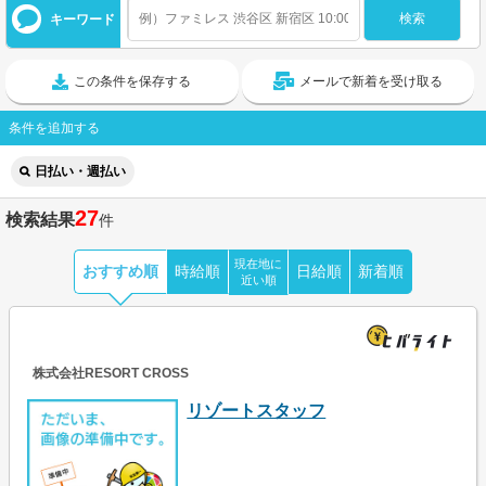
キーワード
この条件を保存する
メールで新着を受け取る
条件を追加する
日払い・週払い
27
検索結果
件
現在地に
おすすめ順
時給順
日給順
新着順
近い順
株式会社RESORT CROSS
リゾートスタッフ