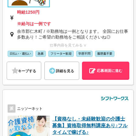
時給1250円
※給与は一例です
余市郡仁木町 / ※勤務地は一例となります。 全国にお仕事
多数あり！ご希望の勤務地をご相談くださいね◎
仕事内容を見てみる ∨
日払い・週払い
急募
フリーター歓迎
学歴不問
履歴書不要
応募画面に進む
キープする
詳細を見る
派
ニッソーネット
【資格なし・未経験歓迎の介護士
募集】資格取得無料講座あり♪フル
タイムで稼げる♪