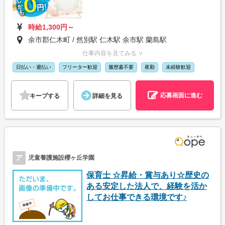
時給1,300円～
余市郡仁木町 / 然別駅 仁木駅 余市駅 蘭島駅
仕事内容を見てみる ∨
日払い・週払い
フリーター歓迎
履歴書不要
夜勤
未経験歓迎
応募画面に進む
キープする
詳細を見る
ア
児童養護施設櫻ヶ丘学園
保育士 ☆昇給・賞与あり☆歴史の
ある安定した法人で、経験を活か
してお仕事できる環境です♪