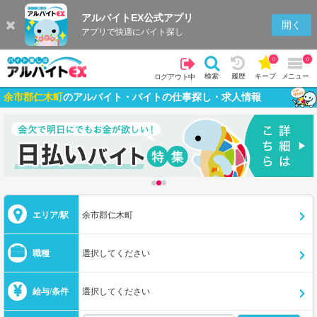
アルバイトEX公式アプリ
開く
アプリで快適にバイト探し
0
0
検索
履歴
キープ
メニュー
ログアウト中
余市郡仁木町
のアルバイト・バイトの仕事探し・求人情報
エリア/駅
余市郡仁木町
職種
選択してください
給与/条件
選択してください