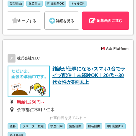
髪型自由
服装自由
即日勤務OK
ネイルOK
応募画面に進む
キープする
詳細を見る
ア
株式会社N.I.C
雑談が仕事になる♪スマホ1台でラ
イブ配信｜未経験OK｜20代～30
代女性が9割以上
時給1,250円～
余市郡仁木町 / 仁木
仕事内容を見てみる ∨
急募
フリーター歓迎
学歴不問
髪型自由
服装自由
即日勤務OK
ネイルOK