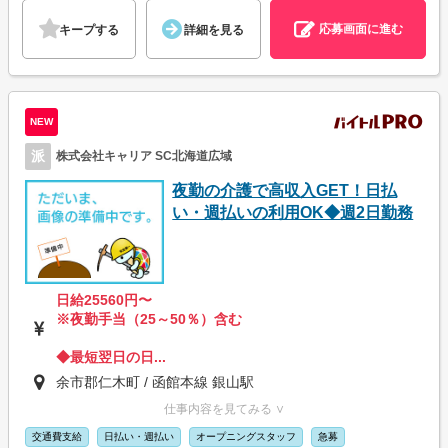
応募画面に進む
キープする
詳細を見る
NEW
派
株式会社キャリア SC北海道広域
夜勤の介護で高収入GET！日払
い・週払いの利用OK◆週2日勤務
日給25560円〜
※夜勤手当（25～50％）含む
◆最短翌日の日...
余市郡仁木町 / 函館本線 銀山駅
仕事内容を見てみる ∨
交通費支給
日払い・週払い
オープニングスタッフ
急募