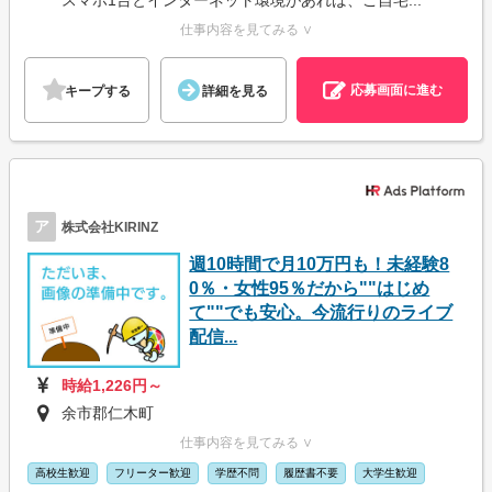
スマホ1台とインターネット環境があれば、ご自宅...
仕事内容を見てみる ∨
応募画面に進む
キープする
詳細を見る
ア
株式会社KIRINZ
週10時間で月10万円も！未経験8
0％・女性95％だから""はじめ
て""でも安心。今流行りのライブ
配信...
時給1,226円～
余市郡仁木町
仕事内容を見てみる ∨
高校生歓迎
フリーター歓迎
学歴不問
履歴書不要
大学生歓迎