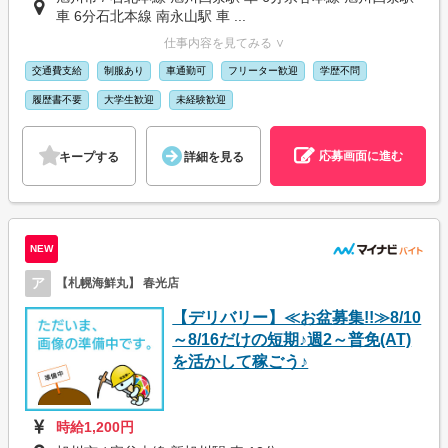
車 6分石北本線 南永山駅 車 ...
仕事内容を見てみる ∨
交通費支給
制服あり
車通勤可
フリーター歓迎
学歴不問
履歴書不要
大学生歓迎
未経験歓迎
応募画面に進む
キープする
詳細を見る
NEW
ア
【札幌海鮮丸】 春光店
【デリバリー】≪お盆募集!!≫8/10
～8/16だけの短期♪週2～普免(AT)
を活かして稼ごう♪
時給1,200円