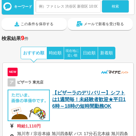
キーワード
この条件を保存する
メールで新着を受け取る
9
検索結果
件
現在地に
おすすめ順
時給順
日給順
新着順
近い順
NEW
ア
ピザーラ 東光店
【ピザーラのデリバリー】シフト
は1週間毎！未経験者歓迎★平日1
6時～18時の短時間勤務OK
時給1,110円
旭川市 / 宗谷本線 旭川四条駅 バス 17分石北本線 旭川四条