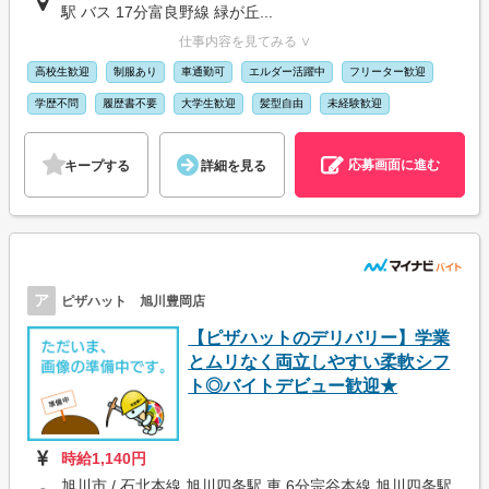
駅 バス 17分富良野線 緑が丘...
仕事内容を見てみる ∨
高校生歓迎
制服あり
車通勤可
エルダー活躍中
フリーター歓迎
学歴不問
履歴書不要
大学生歓迎
髪型自由
未経験歓迎
応募画面に進む
キープする
詳細を見る
ア
ピザハット 旭川豊岡店
【ピザハットのデリバリー】学業
とムリなく両立しやすい柔軟シフ
ト◎バイトデビュー歓迎★
時給1,140円
旭川市 / 石北本線 旭川四条駅 車 6分宗谷本線 旭川四条駅