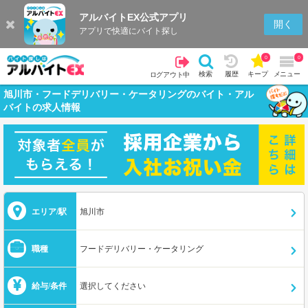
アルバイトEX公式アプリ
開く
アプリで快適にバイト探し
0
0
検索
履歴
キープ
メニュー
ログアウト中
旭川市・フードデリバリー・ケータリングのバイト・アル
バイトの求人情報
エリア/駅
旭川市
職種
フードデリバリー・ケータリング
給与/条件
選択してください