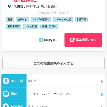
■給与は1分単...
旭川市 / 宗谷本線 旭川四条駅
仕事内容を見てみる ∨
急募
食事付き
エルダー活躍中
フリーター歓迎
学歴不問
履歴書不要
大学生歓迎
外国人活躍中
応募画面に進む
詳細を見る
全ての検索結果を表示する
エリア/駅
旭川市
職種
フードデリバリー・ケータリング
給与/条件
選択してください