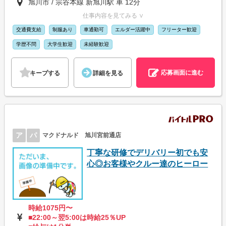
旭川市 / 宗谷本線 新旭川駅 車 12分
仕事内容を見てみる ∨
交通費支給
制服あり
車通勤可
エルダー活躍中
フリーター歓迎
学歴不問
大学生歓迎
未経験歓迎
応募画面に進む
キープする
詳細を見る
ア
パ
マクドナルド 旭川宮前通店
丁寧な研修でデリバリー初でも安
心◎お客様やクルー達のヒーロー
時給1075円〜
■22:00～翌5:00は時給25％UP