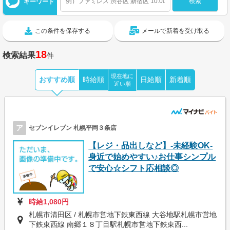
キーワード
この条件を保存する
メールで新着を受け取る
18
検索結果
件
現在地に
おすすめ順
時給順
日給順
新着順
近い順
ア
セブンイレブン 札幌平岡３条店
【レジ・品出しなど】-未経験OK-
身近で始めやすい♪お仕事シンプル
で安心☆シフト応相談◎
時給1,080円
札幌市清田区 / 札幌市営地下鉄東西線 大谷地駅札幌市営地
下鉄東西線 南郷１８丁目駅札幌市営地下鉄東西...