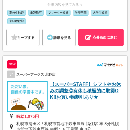
仕事内容を見てみる ∨
高校生歓迎
車通勤可
フリーター歓迎
学歴不問
大学生歓迎
未経験歓迎
応募画面に進む
キープする
詳細を見る
NEW
ア
スーパーアークス 北野店
【スーパーSTAFF】シフトやお休
みの調整◎有休も積極的に取得O
K!!お買い物割引あり★
時給1,075円
札幌市清田区 / 札幌市営地下鉄東豊線 福住駅 車 8分札幌
市営地下鉄東西線 南郷１８丁目駅 車 8分