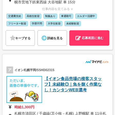
幌市営地下鉄東西線 大谷地駅 車 15分
仕事内容を見てみる ∨
交通費支給
高校生歓迎
制服あり
車通勤可
エルダー活躍中
フリーター歓迎
学歴不問
大学生歓迎
未経験歓迎
応募画面に進む
キープする
詳細を見る
ア
イオン札幌平岡/SSHD02315
【イオン食品売場の接客スタッ
フ】未経験◎｜魚を捌く作業な
し！カンタンWEB選考
時給1,300円
札幌市清田区 / 千歳線(苫小牧－札幌) 上野幌駅 車 11分札