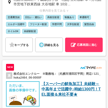
市営地下鉄東西線 大谷地駅 車 10分...
仕事内容を見てみる ∨
交通費支給
日払い・週払い
高校生歓迎
制服あり
車通勤可
エルダー活躍中
フリーター歓迎
学歴不問
大学生歓迎
髪型自由
ネイルOK
未経験歓迎
応募画面に進む
キープする
詳細を見る
NEW
株式会社エンクルー ※勤務地：［札幌市清田区平岡］周辺 / 121_
派
hoka2464_06-0000F
【スーパーの鮮魚加工】未経験～
中高年まで活躍中♪時給1300円！T
EL面接＆来社不要★