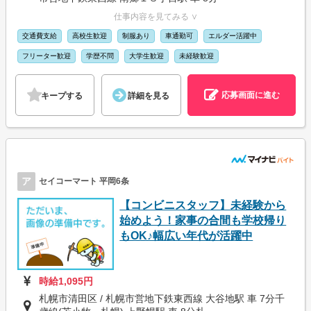
仕事内容を見てみる ∨
交通費支給
高校生歓迎
制服あり
車通勤可
エルダー活躍中
フリーター歓迎
学歴不問
大学生歓迎
未経験歓迎
応募画面に進む
キープする
詳細を見る
ア
セイコーマート 平岡6条
【コンビニスタッフ】未経験から
始めよう！家事の合間も学校帰り
もOK♪幅広い年代が活躍中
時給1,095円
札幌市清田区 / 札幌市営地下鉄東西線 大谷地駅 車 7分千