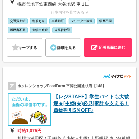
幌市営地下鉄東西線 大谷地駅 車 11...
仕事内容を見てみる ∨
交通費支給
制服あり
車通勤可
フリーター歓迎
学歴不問
履歴書不要
大学生歓迎
未経験歓迎
応募画面に進む
キープする
詳細を見る
ア
ホクレンショップFoodFarm 平岡公園通り店【148】
【レジSTAFF】学生バイトも大歓
迎★[主婦(夫)必見]家計を支える！
買物割引5％OFF♪
時給1,075円
札幌市清田区 / 千歳線(苫小牧－札幌) 上野幌駅 車 7分札幌