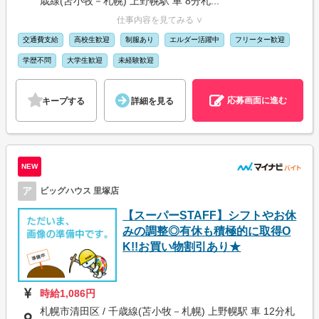
歳線(苫小牧－札幌) 上野幌駅 車 8分札...
仕事内容を見てみる ∨
交通費支給
高校生歓迎
制服あり
エルダー活躍中
フリーター歓迎
学歴不問
大学生歓迎
未経験歓迎
応募画面に進む
キープする
詳細を見る
NEW
ア
ビッグハウス 里塚店
【スーパーSTAFF】シフトやお休
みの調整◎有休も積極的に取得O
K!!お買い物割引あり★
時給1,086円
札幌市清田区 / 千歳線(苫小牧－札幌) 上野幌駅 車 12分札