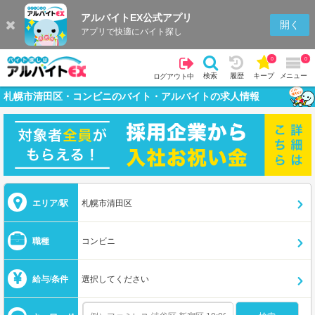
アルバイトEX公式アプリ
開く
アプリで快適にバイト探し
0
0
検索
履歴
キープ
メニュー
ログアウト中
札幌市清田区・コンビニのバイト・アルバイトの求人情報
エリア/駅
札幌市清田区
職種
コンビニ
給与/条件
選択してください