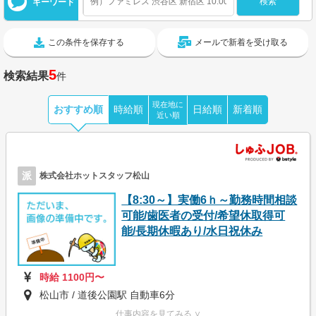
キーワード
この条件を保存する
メールで新着を受け取る
5
検索結果
件
現在地に
おすすめ順
時給順
日給順
新着順
近い順
派
株式会社ホットスタッフ松山
【8:30～】実働6ｈ～勤務時間相談
可能/歯医者の受付/希望休取得可
能/長期休暇あり/水日祝休み
時給 1100円〜
松山市 / 道後公園駅 自動車6分
仕事内容を見てみる ∨