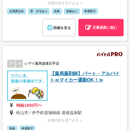
仕事内容を見てみる ∨
交通費支給
寮・社宅あり
急募
制服あり
車通勤可
応募画面に進む
詳細を見る
ア
パ
レデイ薬局道後石手店
【薬局薬剤師】パート・アルバイ
ト≪マイカー通勤OK！≫
時給1800円〜
松山市 / 伊予鉄道城南線 道後温泉駅
仕事内容を見てみる ∨
急募
車通勤可