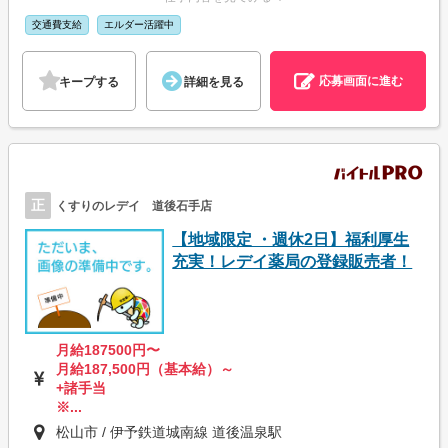
交通費支給
エルダー活躍中
応募画面に進む
キープする
詳細を見る
正
くすりのレデイ 道後石手店
【地域限定 ・週休2日】福利厚生
充実！レデイ薬局の登録販売者！
月給187500円〜
月給187,500円（基本給）～
+諸手当
※...
松山市 / 伊予鉄道城南線 道後温泉駅