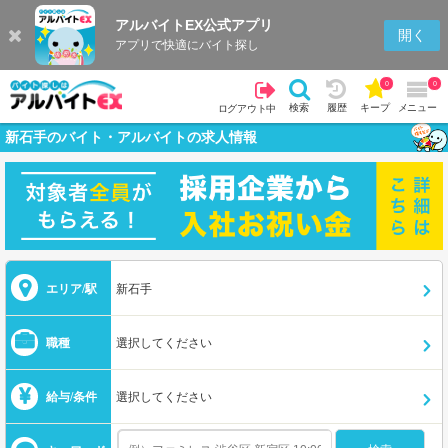
アルバイトEX公式アプリ
開く
アプリで快適にバイト探し
0
0
検索
履歴
キープ
メニュー
ログアウト中
新石手のバイト・アルバイトの求人情報
エリア/駅
新石手
職種
選択してください
給与/条件
選択してください