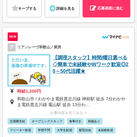
応募画面に進む
キープする
詳細を見る
NEW
ア
リアンレーヴ和歌山／厨房
【調理スタッフ】時間/曜日選べる
◇簡単で未経験やWワーク歓迎◎2
0～50代活躍★
時給1,200円
和歌山市 / わかやま電鉄貴志川線 神前駅 徒歩 7分わかや
ま電鉄貴志川線 竈山駅 徒歩 13分わ...
仕事内容を見てみる ∨
交通費支給
オープニングスタッフ
食事付き
制服あり
フリーター歓迎
学歴不問
大学生歓迎
髪型自由
未経験歓迎