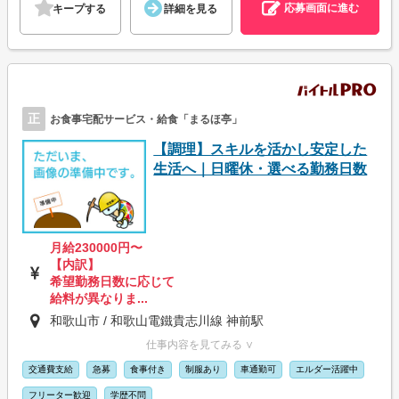
応募画面に進む
キープする
詳細を見る
正
お食事宅配サービス・給食「まるほ亭」
【調理】スキルを活かし安定した
生活へ｜日曜休・選べる勤務日数
月給230000円〜
【内訳】
希望勤務日数に応じて
給料が異なりま...
和歌山市 / 和歌山電鐵貴志川線 神前駅
仕事内容を見てみる ∨
交通費支給
急募
食事付き
制服あり
車通勤可
エルダー活躍中
フリーター歓迎
学歴不問