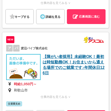
仕事内容を見てみる ∨
応募画面に進む
キープする
詳細を見る
NEW
ア
パ
渡辺パイプ株式会社
【障がい者採用】未経験OK！最初
は時短勤務OK！お住まいから通え
る場所でのご就業です♪年間休日12
6日
時給1,050円～
和歌山市
仕事内容を見てみる ∨
交通費支給