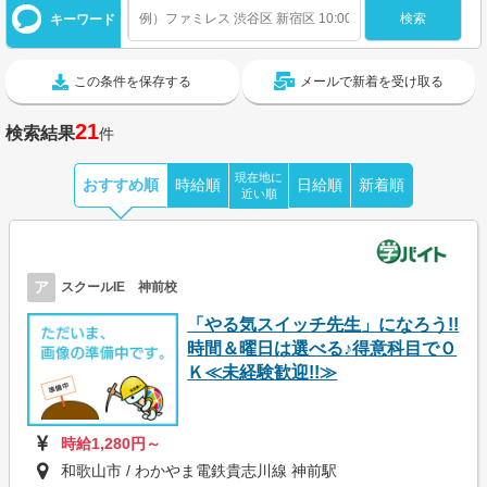
キーワード
この条件を保存する
メールで新着を受け取る
21
検索結果
件
現在地に
おすすめ順
時給順
日給順
新着順
近い順
ア
スクールIE 神前校
「やる気スイッチ先生」になろう!!
時間＆曜日は選べる♪得意科目でＯ
Ｋ≪未経験歓迎!!≫
時給1,280円～
和歌山市 / わかやま電鉄貴志川線 神前駅