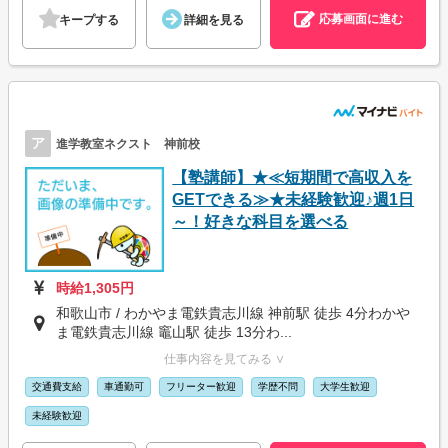
応募画面に進む
キープする
詳細を見る
ア
進学教室ネクスト 神前校
【塾講師】★≪短期間で高収入を
GETできる≫★未経験歓迎♪週1日
～！好きな科目を選べる
時給1,305円
和歌山市 / わかやま電鉄貴志川線 神前駅 徒歩 4分わかや
ま電鉄貴志川線 竈山駅 徒歩 13分わ...
仕事内容を見てみる ∨
交通費支給
車通勤可
フリーター歓迎
学歴不問
大学生歓迎
未経験歓迎