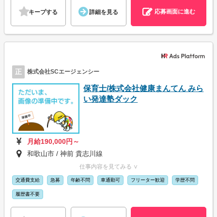
応募画面に進む
キープする
詳細を見る
正
株式会社SCエージェンシー
保育士/株式会社健康まんてん みら
い発達塾ダック
月給190,000円～
和歌山市 / 神前 貴志川線
仕事内容を見てみる ∨
交通費支給
急募
年齢不問
車通勤可
フリーター歓迎
学歴不問
履歴書不要