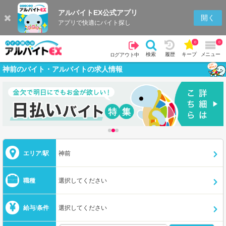
アルバイトEX公式アプリ
開く
アプリで快適にバイト探し
0
0
検索
履歴
キープ
メニュー
ログアウト中
神前のバイト・アルバイトの求人情報
エリア/駅
神前
職種
選択してください
給与/条件
選択してください