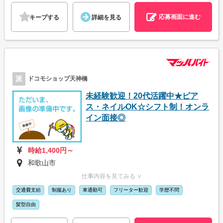
応募画面に進む
キープする
詳細を見る
派
ドコモショップ天神橋
未経験歓迎！20代活躍中★ピア
ス・ネイルOK☆シフト制！オンラ
イン面接◎
時給1,400円～
和歌山市
仕事内容を見てみる ∨
交通費支給
制服あり
車通勤可
フリーター歓迎
学歴不問
髪型自由