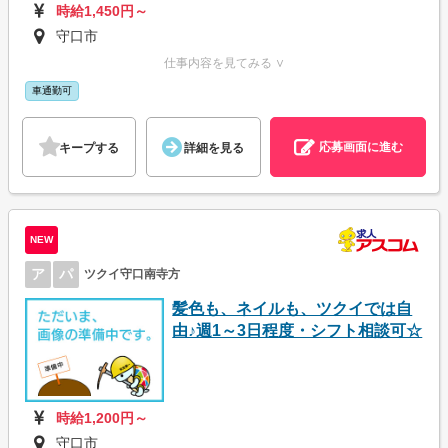
時給1,450円～
守口市
仕事内容を見てみる ∨
車通勤可
応募画面に進む
キープする
詳細を見る
NEW
ア
パ
ツクイ守口南寺方
髪色も、ネイルも、ツクイでは自
由♪週1～3日程度・シフト相談可☆
時給1,200円～
守口市