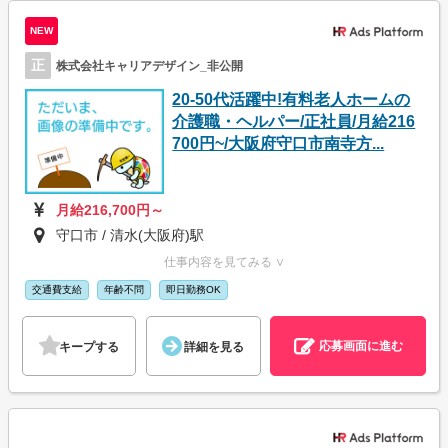
NEW
正
株式会社キャリアデザイン_非公開
20-50代活躍中!有料老人ホームの
介護職・ヘルパー/正社員/月給216
700円~/大阪府守口市南寺方...
月給216,700円～
守口市 / 清水(大阪府)駅
仕事内容を見てみる ∨
交通費支給
年齢不問
即日勤務OK
応募画面に進む
キープする
詳細を見る