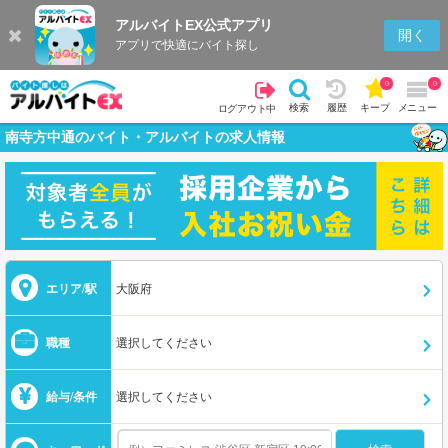
アルバイトEX公式アプリ
開く
アプリで快適にバイト探し
0
0
検索
履歴
キープ
メニュー
ログアウト中
南寺方中通のバイト・アルバイトの求人情報
エリア/駅
大阪府
職種
選択してください
給与/条件
選択してください