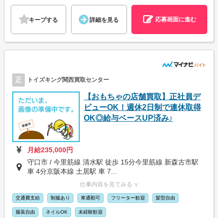
応募画面に進む
キープする
詳細を見る
正
トイズキング関西買取センター
【おもちゃの店舗買取】正社員デ
ビューOK！週休2日制で連休取得
OK◎給与ベースUP済み♪
月給235,000円
守口市 / 今里筋線 清水駅 徒歩 15分今里筋線 新森古市駅
車 4分京阪本線 土居駅 車 7...
仕事内容を見てみる ∨
交通費支給
制服あり
車通勤可
フリーター歓迎
髪型自由
服装自由
ネイルOK
未経験歓迎