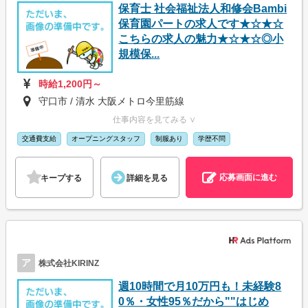
保育士 社会福祉法人和修会Bambi
保育園パートの求人です★☆★☆
こちらの求人の魅力★☆★☆◎小
規模保...
時給1,200円～
守口市 / 清水 大阪メトロ今里筋線
仕事内容を見てみる ∨
交通費支給
オープニングスタッフ
制服あり
学歴不問
応募画面に進む
キープする
詳細を見る
ア
株式会社KIRINZ
週10時間で月10万円も！未経験8
0％・女性95％だから""はじめ