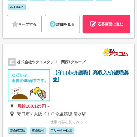
ネイルOK
応募画面に進む
キープする
詳細を見る
正
株式会社ツクイスタッフ 関西1グループ
【守口市/介護職】高収入!介護職募
集!
月給189,125円～
守口市 / 大阪メトロ今里筋線 清水駅
仕事内容を見てみる ∨
交通費支給
車通勤可
フリーター歓迎