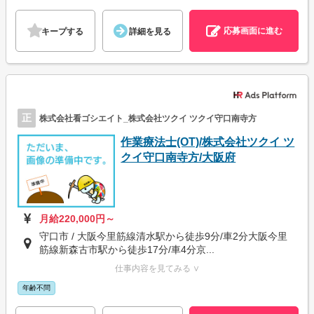
応募画面に進む
キープする
詳細を見る
正
株式会社看ゴシエイト_株式会社ツクイ ツクイ守口南寺方
作業療法士(OT)/株式会社ツクイ ツ
クイ守口南寺方/大阪府
月給220,000円～
守口市 / 大阪今里筋線清水駅から徒歩9分/車2分大阪今里
筋線新森古市駅から徒歩17分/車4分京...
仕事内容を見てみる ∨
年齢不問