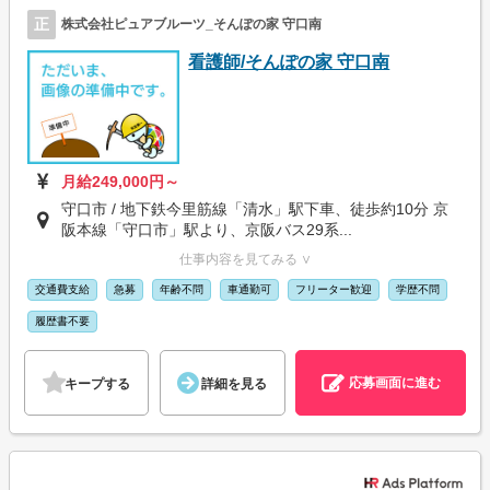
正
株式会社ピュアブルーツ_そんぽの家 守口南
看護師/そんぽの家 守口南
月給249,000円～
守口市 / 地下鉄今里筋線「清水」駅下車、徒歩約10分 京
阪本線「守口市」駅より、京阪バス29系...
仕事内容を見てみる ∨
交通費支給
急募
年齢不問
車通勤可
フリーター歓迎
学歴不問
履歴書不要
応募画面に進む
キープする
詳細を見る