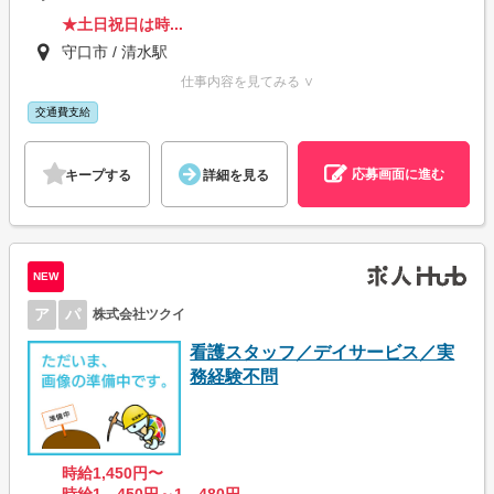
★土日祝日は時...
守口市 / 清水駅
仕事内容を見てみる ∨
交通費支給
応募画面に進む
キープする
詳細を見る
NEW
ア
パ
株式会社ツクイ
看護スタッフ／デイサービス／実
務経験不問
時給1,450円〜
時給1、450円～1、480円