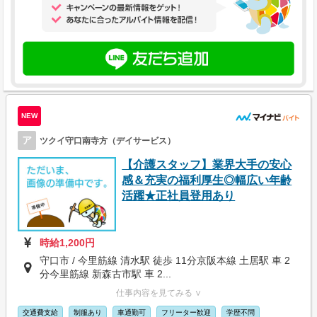
NEW
ア
ツクイ守口南寺方（デイサービス）
【介護スタッフ】業界大手の安心
感＆充実の福利厚生◎幅広い年齢
活躍★正社員登用あり
時給1,200円
守口市 / 今里筋線 清水駅 徒歩 11分京阪本線 土居駅 車 2
分今里筋線 新森古市駅 車 2...
仕事内容を見てみる ∨
交通費支給
制服あり
車通勤可
フリーター歓迎
学歴不問