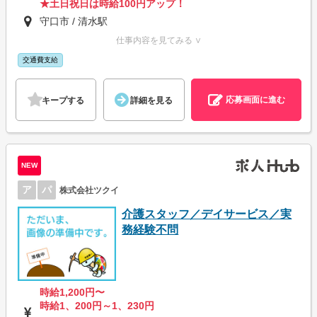
★土日祝日は時給100円アップ！
守口市 / 清水駅
仕事内容を見てみる ∨
交通費支給
応募画面に進む
キープする
詳細を見る
NEW
ア
パ
株式会社ツクイ
介護スタッフ／デイサービス／実
務経験不問
時給1,200円〜
時給1、200円～1、230円