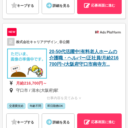
応募画面に進む
キープする
詳細を見る
NEW
正
株式会社キャリアデザイン_非公開
20-50代活躍中!有料老人ホームの
介護職・ヘルパー/正社員/月給216
700円~/大阪府守口市南寺方...
月給216,700円～
守口市 / 清水(大阪府)駅
仕事内容を見てみる ∨
交通費支給
年齢不問
即日勤務OK
応募画面に進む
キープする
詳細を見る