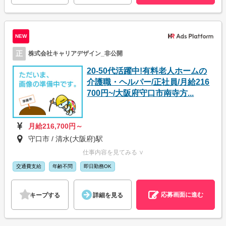
NEW
正
株式会社キャリアデザイン_非公開
20-50代活躍中!有料老人ホームの
介護職・ヘルパー/正社員/月給216
700円~/大阪府守口市南寺方...
月給216,700円～
守口市 / 清水(大阪府)駅
仕事内容を見てみる ∨
交通費支給
年齢不問
即日勤務OK
応募画面に進む
キープする
詳細を見る