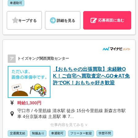
車通勤可
応募画面に進む
キープする
詳細を見る
ア
トイズキング関西買取センター
【おもちゃの出張買取】未経験O
K！ご自宅へ買取査定へGO★AT免
許でOK！おもちゃ好き歓迎
時給1,300円
守口市 / 今里筋線 清水駅 徒歩 15分今里筋線 新森古市駅
車 4分京阪本線 土居駅 車 7...
仕事内容を見てみる ∨
交通費支給
制服あり
車通勤可
フリーター歓迎
学歴不問