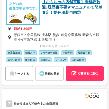
【おもちゃの店舗買取】未経験歓
迎♪履歴書不要★マニュアルで簡単
査定！髪色服装自由◎
時給1,300円
守口市 / 今里筋線 清水駅 徒歩 15分今里筋線 新森古市駅
車 4分京阪本線 土居駅 車 7...
仕事内容を見てみる ∨
交通費支給
制服あり
フリーター歓迎
学歴不問
履歴書不要
大学生歓迎
髪型自由
服装自由
ネイルOK
未経験歓迎
応募画面に進む
キープする
詳細を見る
ア
社会福祉法人和修会 Bambi保育園