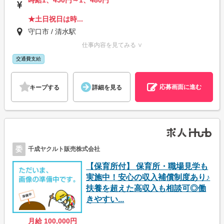
★土日祝日は時...
守口市 / 清水駅
仕事内容を見てみる ∨
交通費支給
応募画面に進む
キープする
詳細を見る
委
千成ヤクルト販売株式会社
【保育所付】 保育所・職場見学も
実施中！安心の収入補償制度あり♪
扶養を超えた高収入も相談可◎働
きやすい...
月給 100,000円