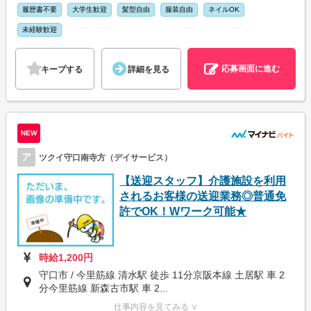
履歴書不要
大学生歓迎
髪型自由
服装自由
ネイルOK
未経験歓迎
応募画面に進む
キープする
詳細を見る
NEW
ア
ツクイ守口南寺方（デイサービス）
【送迎スタッフ】介護施設を利用
されるお客様の送迎業務◎普通免
許でOK！Wワーク可能★
時給1,200円
守口市 / 今里筋線 清水駅 徒歩 11分京阪本線 土居駅 車 2
分今里筋線 新森古市駅 車 2...
仕事内容を見てみる ∨