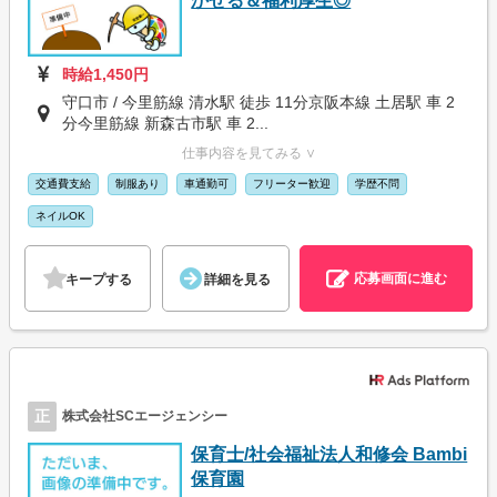
かせる＆福利厚生◎
時給1,450円
守口市 / 今里筋線 清水駅 徒歩 11分京阪本線 土居駅 車 2
分今里筋線 新森古市駅 車 2...
仕事内容を見てみる ∨
交通費支給
制服あり
車通勤可
フリーター歓迎
学歴不問
ネイルOK
応募画面に進む
キープする
詳細を見る
正
株式会社SCエージェンシー
保育士/社会福祉法人和修会 Bambi
保育園