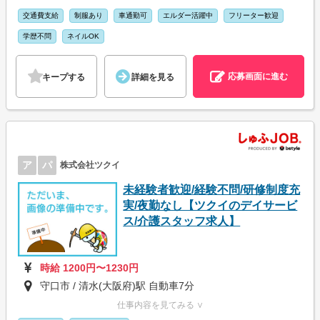
交通費支給
制服あり
車通勤可
エルダー活躍中
フリーター歓迎
学歴不問
ネイルOK
応募画面に進む
キープする
詳細を見る
ア
パ
株式会社ツクイ
未経験者歓迎/経験不問/研修制度充
実/夜勤なし【ツクイのデイサービ
ス/介護スタッフ求人】
時給 1200円〜1230円
守口市 / 清水(大阪府)駅 自動車7分
仕事内容を見てみる ∨