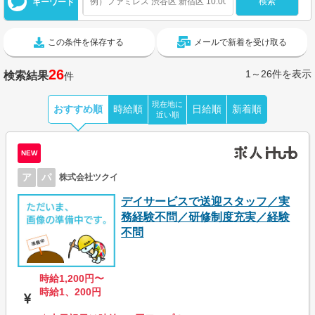
キーワード
この条件を保存する
メールで新着を受け取る
26
1～26件を表示
検索結果
件
現在地に
おすすめ順
時給順
日給順
新着順
近い順
NEW
ア
パ
株式会社ツクイ
デイサービスで送迎スタッフ／実
務経験不問／研修制度充実／経験
不問
時給1,200円〜
時給1、200円