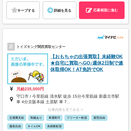
応募画面に進む
キープする
詳細を見る
正
トイズキング関西買取センター
【おもちゃの出張買取】未経験OK
★自宅に買取へGO♪週休2日制で連
休取得OK！AT免許でOK
月給235,000円
守口市 / 今里筋線 清水駅 徒歩 15分今里筋線 新森古市駅
車 4分京阪本線 土居駅 車 7...
仕事内容を見てみる ∨
交通費支給
制服あり
車通勤可
フリーター歓迎
髪型自由
服装自由
ネイルOK
未経験歓迎