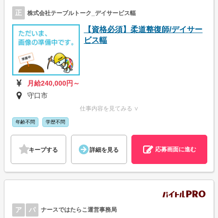
正
株式会社テーブルトーク_デイサービス輻
【資格必須】柔道整復師/デイサー
ビス輻
月給240,000円～
守口市
仕事内容を見てみる ∨
年齢不問
学歴不問
応募画面に進む
キープする
詳細を見る
ア
パ
ナースではたらこ運営事務局