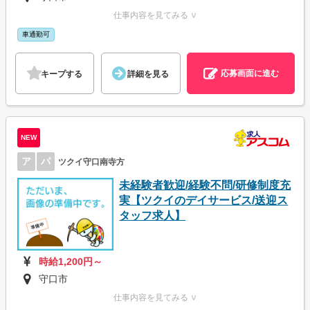
仕事内容を見てみる ∨
車通勤可
応募画面に進む
キープする
詳細を見る
NEW
ア
パ
ツクイ守口南寺方
未経験者歓迎/経験不問/研修制度充
実【ツクイのデイサービス/送迎ス
タッフ求人】
時給1,200円～
守口市
仕事内容を見てみる ∨