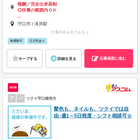
報酬／完全出来高制
◎扶養の範囲内ＯＫ
...
守口市 / 滝井駅
仕事内容を見てみる ∨
車通勤可
託児所あり
応募画面に進む
キープする
詳細を見る
NEW
ア
パ
ツクイ守口南寺方
髪色も、ネイルも、ツクイでは自
由♪週1～5日程度・シフト相談可☆