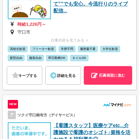
て""でも安心。今流行りのライブ
配信...
時給1,226円～
守口市
仕事内容を見てみる ∨
高校生歓迎
フリーター歓迎
学歴不問
履歴書不要
大学生歓迎
髪型自由
服装自由
即日勤務OK
ネイルOK
応募画面に進む
キープする
詳細を見る
NEW
ア
ツクイ守口南寺方（デイサービス）
【看護スタッフ】医療ケアetc...介
護施設で看護のオシゴト♪資格を活