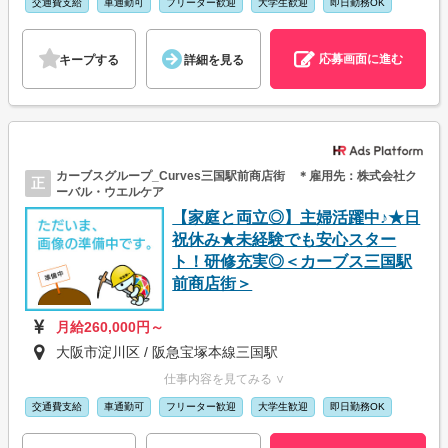
交通費支給
車通勤可
フリーター歓迎
大学生歓迎
即日勤務OK
応募画面に進む
キープする
詳細を見る
カーブスグループ_Curves三国駅前商店街 ＊雇用先：株式会社ク
正
ーバル・ウエルケア
【家庭と両立◎】主婦活躍中♪★日
祝休み★未経験でも安心スター
ト！研修充実◎＜カーブス三国駅
前商店街＞
月給260,000円～
大阪市淀川区 / 阪急宝塚本線三国駅
仕事内容を見てみる ∨
交通費支給
車通勤可
フリーター歓迎
大学生歓迎
即日勤務OK