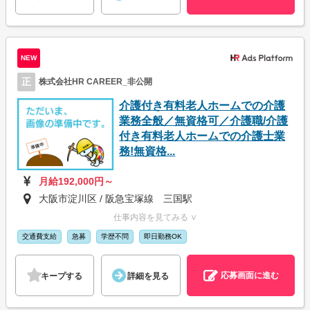
NEW
正
株式会社HR CAREER_非公開
介護付き有料老人ホームでの介護
業務全般／無資格可／介護職/介護
付き有料老人ホームでの介護士業
務!無資格...
月給192,000円～
大阪市淀川区 / 阪急宝塚線 三国駅
仕事内容を見てみる ∨
交通費支給
急募
学歴不問
即日勤務OK
応募画面に進む
キープする
詳細を見る