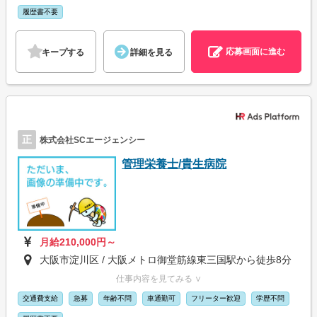
履歴書不要
応募画面に進む
キープする
詳細を見る
正
株式会社SCエージェンシー
管理栄養士/貴生病院
月給210,000円～
大阪市淀川区 / 大阪メトロ御堂筋線東三国駅から徒歩8分
仕事内容を見てみる ∨
交通費支給
急募
年齢不問
車通勤可
フリーター歓迎
学歴不問