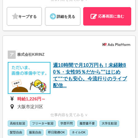
応募画面に進む
キープする
詳細を見る
ア
株式会社KIRINZ
週10時間で月10万円も！未経験8
0％・女性95％だから""はじめ
て""でも安心。今流行りのライブ
配信...
時給1,226円～
大阪市淀川区
仕事内容を見てみる ∨
高校生歓迎
フリーター歓迎
学歴不問
履歴書不要
大学生歓迎
髪型自由
服装自由
即日勤務OK
ネイルOK