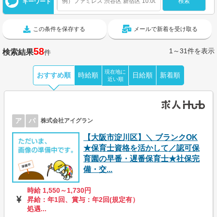
キーワード
この条件を保存する
メールで新着を受け取る
58
1～31件を表示
検索結果
件
現在地に
おすすめ順
時給順
日給順
新着順
近い順
ア
パ
株式会社アイグラン
【大阪市淀川区】＼ ブランクOK
★保育士資格を活かして／認可保
育園の早番・遅番保育士★社保完
備・交...
時給 1,550～1,730円
昇給：年1回、賞与：年2回(規定有）
処遇...