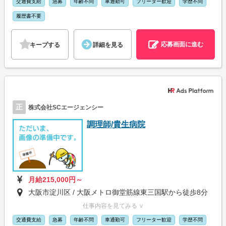
交通費支給
急募
年齢不問
車通勤可
フリーター歓迎
学歴不問
履歴書不要
応募画面に進む
キープする
詳細を見る
正
株式会社SCエージェンシー
調理師/貴生病院
月給215,000円～
大阪市淀川区 / 大阪メトロ御堂筋線東三国駅から徒歩8分
仕事内容を見てみる ∨
交通費支給
急募
年齢不問
車通勤可
フリーター歓迎
学歴不問