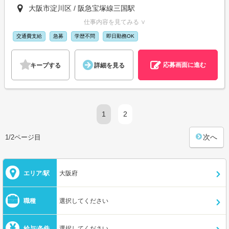
大阪市淀川区 / 阪急宝塚線三国駅
仕事内容を見てみる ∨
交通費支給
急募
学歴不問
即日勤務OK
応募画面に進む
キープする
詳細を見る
1
2
次へ
1/2ページ目
エリア/駅
大阪府
職種
選択してください
給与/条件
選択してください