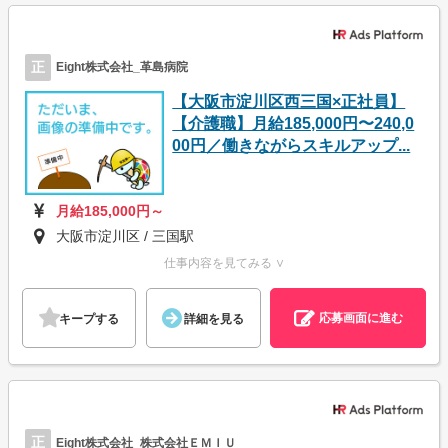
正
Eight株式会社_革島病院
【大阪市淀川区西三国×正社員】
【介護職】月給185,000円〜240,0
00円／働きながらスキルアップ...
月給185,000円～
大阪市淀川区 / 三国駅
仕事内容を見てみる ∨
応募画面に進む
キープする
詳細を見る
正
Eight株式会社_株式会社ＥＭＩＵ