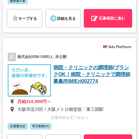
履歴書不要
応募画面に進む
キープする
詳細を見る
正
株式会社RIM-SWELL_非公開
病院・クリニックの調理師/ブラン
クOK！病院・クリニックで調理師
募集/RIM/Eri002774
月給210,000円～
大阪市淀川区 / 大阪メトロ御堂筋「東三国駅
仕事内容を見てみる ∨
交通費支給
即日勤務OK