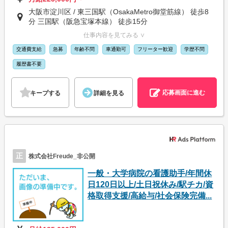
大阪市淀川区 / 東三国駅（OsakaMetro御堂筋線） 徒歩8
分 三国駅（阪急宝塚本線） 徒歩15分
仕事内容を見てみる ∨
交通費支給
急募
年齢不問
車通勤可
フリーター歓迎
学歴不問
履歴書不要
応募画面に進む
キープする
詳細を見る
正
株式会社Freude_非公開
一般・大学病院の看護助手/年間休
日120日以上/土日祝休み/駅チカ/資
格取得支援/高給与/社会保険完備...