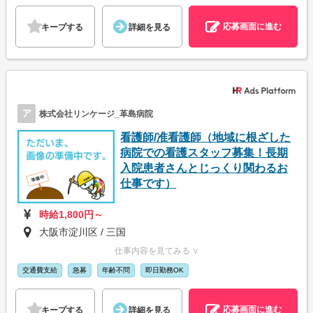
応募画面に進む
キープする
詳細を見る
ア
株式会社リンケージ_革島病院
看護師/准看護師（地域に根ざした
病院での看護スタッフ募集！長期
入院患者さんとじっくり関わるお
仕事です）
時給1,800円～
大阪市淀川区 / 三国
仕事内容を見てみる ∨
交通費支給
急募
年齢不問
即日勤務OK
応募画面に進む
キープする
詳細を見る