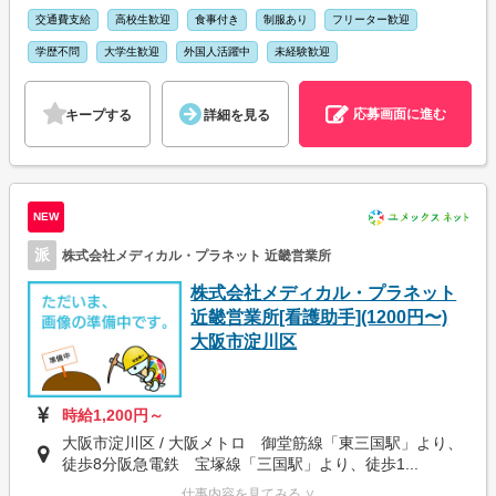
交通費支給
高校生歓迎
食事付き
制服あり
フリーター歓迎
学歴不問
大学生歓迎
外国人活躍中
未経験歓迎
応募画面に進む
キープする
詳細を見る
NEW
派
株式会社メディカル・プラネット 近畿営業所
株式会社メディカル・プラネット
近畿営業所[看護助手](1200円〜)
大阪市淀川区
時給1,200円～
大阪市淀川区 / 大阪メトロ 御堂筋線「東三国駅」より、
徒歩8分阪急電鉄 宝塚線「三国駅」より、徒歩1...
仕事内容を見てみる ∨