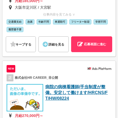
月給185,000円～
大阪市淀川区 / 大宮駅
仕事内容を見てみる ∨
交通費支給
急募
年齢不問
車通勤可
フリーター歓迎
学歴不問
履歴書不要
応募画面に進む
キープする
詳細を見る
NEW
正
株式会社HR CAREER_非公開
病院の病棟看護師/手当制度が整
備。安定して働けます/HRCNS/F
T/HW/08224
月給270,000円～