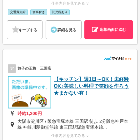
仕事内容を見てみる ∨
交通費支給
食事付き
託児所あり
応募画面に進む
キープする
詳細を見る
ア
餃子の王将 三国店
【キッチン】週1日～OK！未経験
OK♪美味しい料理で笑顔を作ろう
★まかない有！
時給1,200円
大阪市淀川区 / 阪急宝塚本線 三国駅 徒歩 2分阪急神戸本
線 神崎川駅御堂筋線 東三国駅阪急宝塚本線...
仕事内容を見てみる ∨