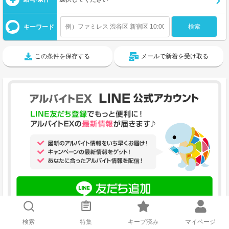
キーワード
この条件を保存する
メールで新着を受け取る
検索
特集
キープ済み
マイページ
大阪市淀川区のアルバイト・求人を駅名で探す