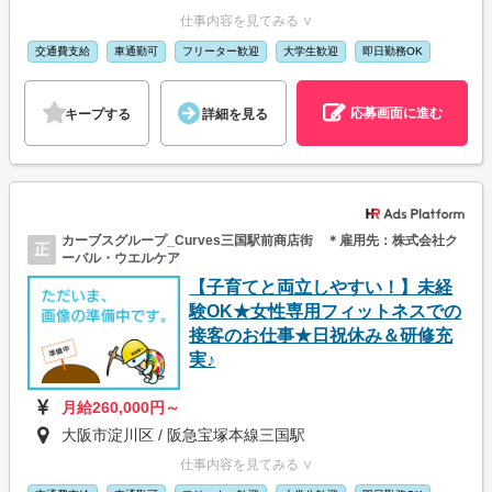
仕事内容を見てみる ∨
交通費支給
車通勤可
フリーター歓迎
大学生歓迎
即日勤務OK
応募画面に進む
キープする
詳細を見る
カーブスグループ_Curves三国駅前商店街 ＊雇用先：株式会社ク
正
ーバル・ウエルケア
【子育てと両立しやすい！】未経
験OK★女性専用フィットネスでの
接客のお仕事★日祝休み＆研修充
実♪
月給260,000円～
大阪市淀川区 / 阪急宝塚本線三国駅
仕事内容を見てみる ∨