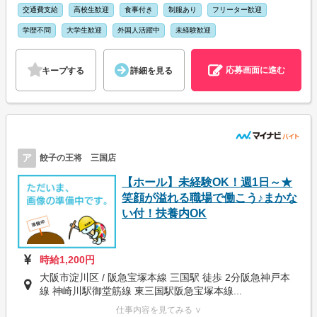
交通費支給
高校生歓迎
食事付き
制服あり
フリーター歓迎
学歴不問
大学生歓迎
外国人活躍中
未経験歓迎
応募画面に進む
キープする
詳細を見る
ア
餃子の王将 三国店
【ホール】未経験OK！週1日～★
笑顔が溢れる職場で働こう♪まかな
い付！扶養内OK
時給1,200円
大阪市淀川区 / 阪急宝塚本線 三国駅 徒歩 2分阪急神戸本
線 神崎川駅御堂筋線 東三国駅阪急宝塚本線...
仕事内容を見てみる ∨