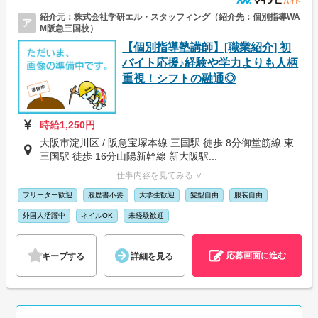
紹介元：株式会社学研エル・スタッフィング（紹介先：個別指導WA
ア
M阪急三国校）
【個別指導塾講師】[職業紹介] 初
バイト応援♪経験や学力よりも人柄
重視！シフトの融通◎
時給1,250円
大阪市淀川区 / 阪急宝塚本線 三国駅 徒歩 8分御堂筋線 東
三国駅 徒歩 16分山陽新幹線 新大阪駅...
仕事内容を見てみる ∨
フリーター歓迎
履歴書不要
大学生歓迎
髪型自由
服装自由
外国人活躍中
ネイルOK
未経験歓迎
応募画面に進む
キープする
詳細を見る