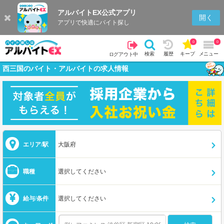
アルバイトEX公式アプリ
開く
アプリで快適にバイト探し
0
0
検索
履歴
キープ
メニュー
ログアウト中
西三国のバイト・アルバイトの求人情報
エリア/駅
大阪府
職種
選択してください
給与/条件
選択してください