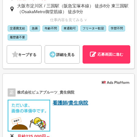
大阪市淀川区 / 三国駅（阪急宝塚本線） 徒歩8分 東三国駅
（OsakaMetro御堂筋線） 徒歩9分
仕事内容を見てみる ∨
交通費支給
急募
年齢不問
車通勤可
フリーター歓迎
学歴不問
履歴書不要
応募画面に進む
キープする
詳細を見る
正
株式会社ピュアブルーツ_貴生病院
看護師/貴生病院
月給225,000円～