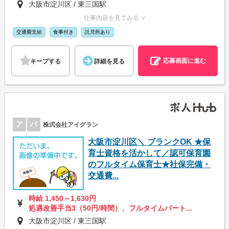
大阪市淀川区 / 東三国駅
仕事内容を見てみる ∨
交通費支給
食事付き
託児所あり
応募画面に進む
キープする
詳細を見る
ア
パ
株式会社アイグラン
大阪市淀川区＼ ブランクOK ★保
育士資格を活かして／認可保育園
のフルタイム保育士★社保完備・
交通費...
時給 1,450～1,630円
処遇改善手当3（50円/時間）、フルタイムパート...
大阪市淀川区 / 東三国駅