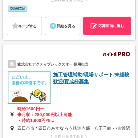
仕事内容を見てみる ∨
交通費支給
応募画面に進む
キープする
詳細を見る
派
株式会社アクティブシックスオー 採用担当
施工管理補助/現場サポート/未経験
歓迎/育成枠募集
時給1600円〜
◆月収：280,000円以上可能
・時給1,600円×8...
四日市市 / 四日市あすなろう鉄道内部・八王子線 小古曽駅
仕事内容を見てみる ∨