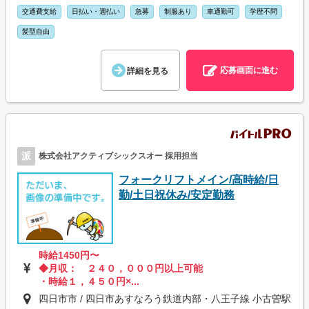
交通費支給
日払い・週払い
急募
制服あり
車通勤可
学歴不問
髪型自由
応募画面に進む
詳細を見る
派
株式会社アクティブシックスオー 採用担当
フォークリフトメイン/高時給/日
勤/土日祝休み/安定勤務
時給1450円〜
◆月収： ２４０，０００円以上可能
・時給１，４５０円×...
四日市市 / 四日市あすなろう鉄道内部・八王子線 小古曽駅