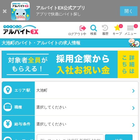
アルバイトEX公式アプリ
開く
アプリで快適にバイト探し
0
0
検索
履歴
キープ
メニュー
ログアウト中
大池町のバイト・アルバイトの求人情報
エリア/駅
大池町
職種
選択してください
給与/条件
選択してください