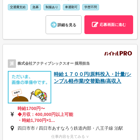
交通費支給
急募
制服あり
車通勤可
学歴不問
応募画面に進む
詳細を見る
派
株式会社アクティブシックスオー 採用担当
時給１７００円/原料投入・計量/シ
ンプル軽作業/交替勤務/高収入
時給1700円〜
◆月収：400,000円以上可能
・時給1,700円×1...
四日市市 / 四日市あすなろう鉄道内部・八王子線 泊駅
仕事内容を見てみる ∨