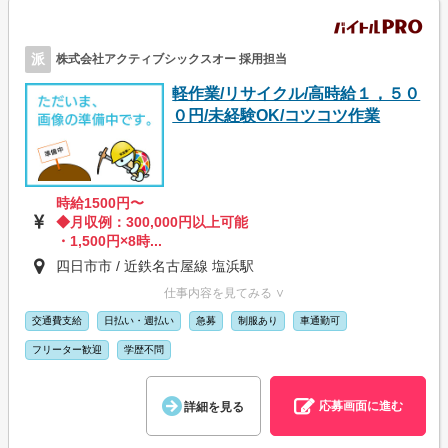
派
株式会社アクティブシックスオー 採用担当
軽作業/リサイクル/高時給１，５０
０円/未経験OK/コツコツ作業
時給1500円〜
◆月収例：300,000円以上可能
・1,500円×8時...
四日市市 / 近鉄名古屋線 塩浜駅
仕事内容を見てみる ∨
交通費支給
日払い・週払い
急募
制服あり
車通勤可
フリーター歓迎
学歴不問
応募画面に進む
詳細を見る