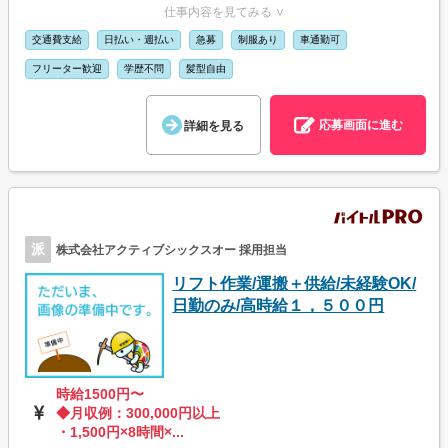
仕事内容を見てみる ∨
交通費支給
日払い・週払い
急募
制服あり
車通勤可
フリーター歓迎
学歴不問
髪型自由
応募画面に進む
詳細を見る
派
株式会社アクティブシックスオー 採用担当
リフト作業/運搬＋供給/未経験OK/
日勤のみ/高時給１，５００円
時給1500円〜
◆月収例：300,000円以上
・1,500円×8時間×...