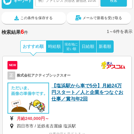
キーワード
この条件を保存する
メールで新着を受け取る
6
1～6件を表示
検索結果
件
現在地に
おすすめ順
時給順
日給順
新着順
近い順
NEW
正
株式会社アクティブシックスオー
【塩浜駅から車で5分】月給24万
円スタート／人と企業をつなぐお
仕事／賞与年2回
月給240,000円～
四日市市 / 近鉄名古屋線 塩浜駅