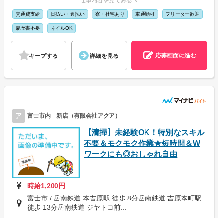
仕事内容を見てみる ∨
交通費支給
日払い・週払い
寮・社宅あり
車通勤可
フリーター歓迎
履歴書不要
ネイルOK
応募画面に進む
キープする
詳細を見る
ア
富士市内 新店（有限会社アクア）
【清掃】未経験OK！特別なスキル
不要＆モクモク作業★短時間＆W
ワークにも◎おしゃれ自由
時給1,200円
富士市 / 岳南鉄道 本吉原駅 徒歩 8分岳南鉄道 吉原本町駅
徒歩 13分岳南鉄道 ジヤトコ前...