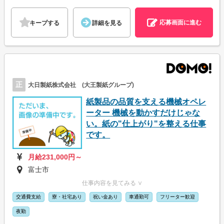
応募画面に進む
キープする
詳細を見る
正
大日製紙株式会社 (大王製紙グループ)
紙製品の品質を支える機械オペレ
ーター 機械を動かすだけじゃな
い。紙の"仕上がり"を整える仕事
です。
月給231,000円～
富士市
仕事内容を見てみる ∨
交通費支給
寮・社宅あり
祝い金あり
車通勤可
フリーター歓迎
夜勤