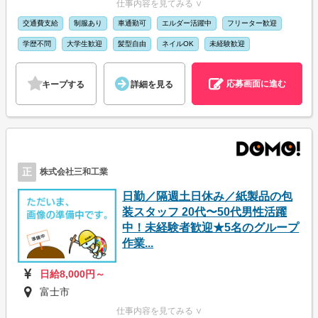
仕事内容を見てみる ∨
交通費支給
制服あり
車通勤可
エルダー活躍中
フリーター歓迎
学歴不問
大学生歓迎
髪型自由
ネイルOK
未経験歓迎
応募画面に進む
キープする
詳細を見る
正
株式会社三和工業
日勤／隔週土日休み／紙製品の包
装スタッフ 20代〜50代男性活躍
中！未経験者歓迎★5名のグループ
作業...
日給8,000円～
富士市
仕事内容を見てみる ∨