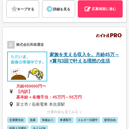
応募画面に進む
キープする
詳細を見る
正
株式会社和泉運送
家族を支える収入を。月給45万～
×賞与3回で叶える理想の生活
月給450000円〜
【内訳】
基本給＋各種手当：45万円～55万円
富士市 / 岳南電車 本吉原駅
仕事内容を見てみる ∨
交通費支給
急募
制服あり
車通勤可
エルダー活躍中
髪型自由
外国人活躍中
ネイルOK