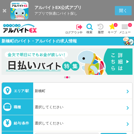
アルバイトEX公式アプリ
開く
アプリで快適にバイト探し
0
0
検索
履歴
キープ
メニュー
ログアウト中
新橋町のバイト・アルバイトの求人情報
エリア/駅
新橋町
職種
選択してください
給与/条件
選択してください