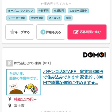
仕事内容を見てみる ∨
オープニングスタッフ
年齢不問
車通勤可
エルダー活躍中
フリーター歓迎
大学生歓迎
ネイルOK
夜勤
応募画面に進む
キープする
詳細を見る
派
株式会社ゼロン東海【001】
パチンコ店STAFF 家賃19800円
で住み込みできます 家賃19，800
円で綺麗な個室に住めます★...
時給1,175円～
富士市