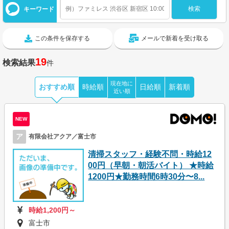
キーワード
この条件を保存する
メールで新着を受け取る
19
検索結果
件
現在地に
おすすめ順
時給順
日給順
新着順
近い順
NEW
ア
有限会社アクア／富士市
清掃スタッフ・経験不問・時給12
00円（早朝・朝活バイト） ★時給
1200円★勤務時間6時30分〜8...
時給1,200円～
富士市