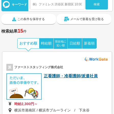
キーワード
この条件を保存する
メールで新着を受け取る
15
検索結果
件
現在地に
おすすめ順
時給順
日給順
新着順
近い順
派
ファーストスタッフィング株式会社
正看護師・准看護師/派遣社員
時給2,300円～
横浜市港南区 / 横浜市ブルーライン / 下永谷