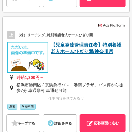
正
（株）リーチング_特別養護老人ホームひぎり園
【児童発達管理責任者】特別養護
老人ホームひぎり園/神奈川県
時給1,300円～
横浜市港南区 / 京浜急行バス「港南プラザ」バス停から徒
歩7分 車通勤可 車通勤可能
仕事内容を見てみる ∨
急募
学歴不問
応募画面に進む
キープする
詳細を見る