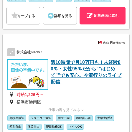
応募画面に進む
キープする
詳細を見る
ア
株式会社KIRINZ
週10時間で月10万円も！未経験8
0％・女性95％だから""はじめ
て""でも安心。今流行りのライブ
配信...
時給1,226円～
横浜市港南区
仕事内容を見てみる ∨
高校生歓迎
フリーター歓迎
学歴不問
履歴書不要
大学生歓迎
髪型自由
服装自由
即日勤務OK
ネイルOK