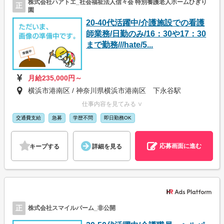
株式会社ハアトエ_社会福祉法人信々会 特別養護老人ホームひぎり
正
園
20-40代活躍中/介護施設での看護
師業務/日勤のみ/16：30や17：30
まで勤務///hate/5...
月給235,000円～
横浜市港南区 / 神奈川県横浜市港南区 下永谷駅
仕事内容を見てみる ∨
交通費支給
急募
学歴不問
即日勤務OK
応募画面に進む
キープする
詳細を見る
正
株式会社スマイルパーム_非公開