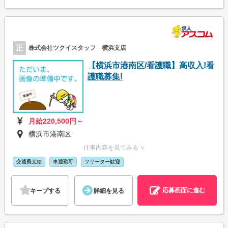
正
株式会社ツクイスタッフ 横浜支店
【横浜市港南区/看護職】高収入!看
護職募集!
月給220,500円～
横浜市港南区
仕事内容を見てみる ∨
交通費支給
車通勤可
フリーター歓迎
応募画面に進む
キープする
詳細を見る