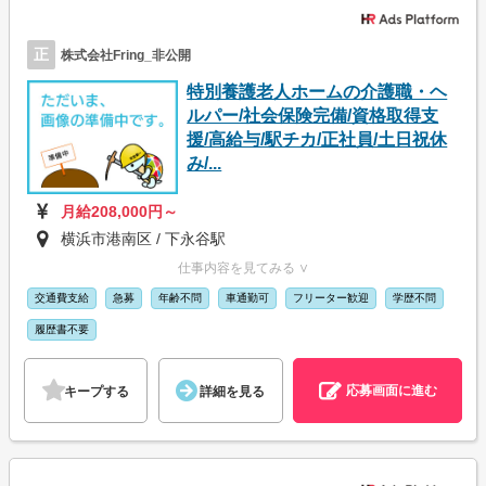
正
株式会社Fring_非公開
特別養護老人ホームの介護職・ヘ
ルパー/社会保険完備/資格取得支
援/高給与/駅チカ/正社員/土日祝休
み/...
月給208,000円～
横浜市港南区 / 下永谷駅
仕事内容を見てみる ∨
交通費支給
急募
年齢不問
車通勤可
フリーター歓迎
学歴不問
履歴書不要
応募画面に進む
キープする
詳細を見る