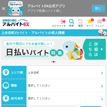
アルバイトEX公式アプリ
開く
アプリで快適にバイト探し
0
0
検索
履歴
キープ
メニュー
ログアウト中
上永谷町のバイト・アルバイトの求人情報
エリア/駅
上永谷町
職種
選択してください
給与/条件
選択してください