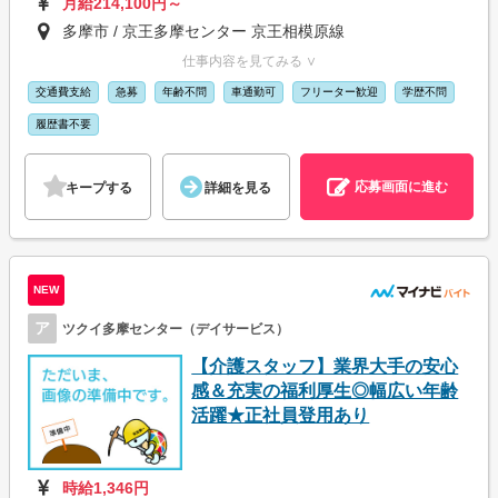
月給214,100円～
多摩市 / 京王多摩センター 京王相模原線
仕事内容を見てみる ∨
交通費支給
急募
年齢不問
車通勤可
フリーター歓迎
学歴不問
履歴書不要
応募画面に進む
キープする
詳細を見る
NEW
ア
ツクイ多摩センター（デイサービス）
【介護スタッフ】業界大手の安心
感＆充実の福利厚生◎幅広い年齢
活躍★正社員登用あり
時給1,346円