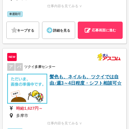
仕事内容を見てみる ∨
車通勤可
応募画面に進む
キープする
詳細を見る
NEW
ア
パ
ツクイ多摩センター
髪色も、ネイルも、ツクイでは自
由♪週3～4日程度・シフト相談可☆
時給1,627円～
多摩市
仕事内容を見てみる ∨