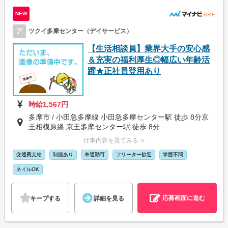
NEW
ア
ツクイ多摩センター（デイサービス）
【生活相談員】業界大手の安心感
＆充実の福利厚生◎幅広い年齢活
躍★正社員登用あり
時給1,567円
多摩市 / 小田急多摩線 小田急多摩センター駅 徒歩 8分京
王相模原線 京王多摩センター駅 徒歩 8分
仕事内容を見てみる ∨
交通費支給
制服あり
車通勤可
フリーター歓迎
学歴不問
ネイルOK
応募画面に進む
キープする
詳細を見る