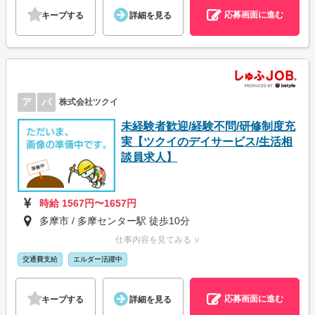
応募画面に進む
キープする
詳細を見る
ア
パ
株式会社ツクイ
未経験者歓迎/経験不問/研修制度充
実【ツクイのデイサービス/生活相
談員求人】
時給 1567円〜1657円
多摩市 / 多摩センター駅 徒歩10分
仕事内容を見てみる ∨
交通費支給
エルダー活躍中
応募画面に進む
キープする
詳細を見る