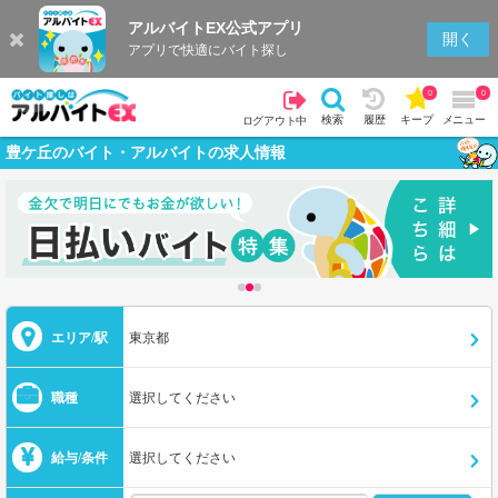
アルバイトEX公式アプリ
開く
アプリで快適にバイト探し
0
0
検索
履歴
キープ
メニュー
ログアウト中
豊ケ丘のバイト・アルバイトの求人情報
エリア/駅
東京都
職種
選択してください
給与/条件
選択してください