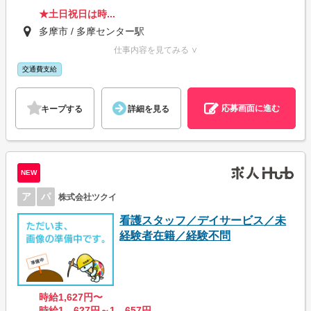
★土日祝日は時...
多摩市 / 多摩センター駅
仕事内容を見てみる ∨
交通費支給
応募画面に進む
キープする
詳細を見る
NEW
ア
パ
株式会社ツクイ
看護スタッフ／デイサービス／未
経験者在籍／経験不問
時給1,627円〜
時給1、627円～1、657円