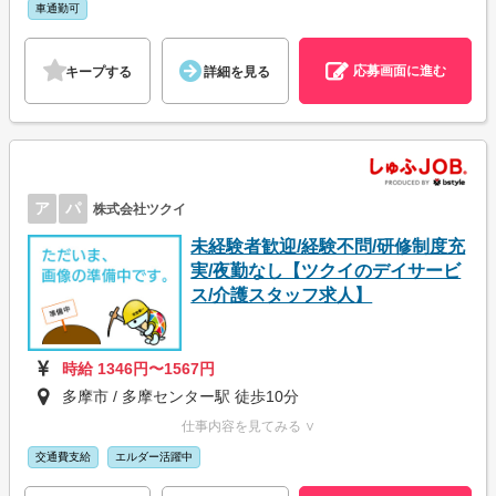
車通勤可
応募画面に進む
キープする
詳細を見る
ア
パ
株式会社ツクイ
未経験者歓迎/経験不問/研修制度充
実/夜勤なし【ツクイのデイサービ
ス/介護スタッフ求人】
時給 1346円〜1567円
多摩市 / 多摩センター駅 徒歩10分
仕事内容を見てみる ∨
交通費支給
エルダー活躍中