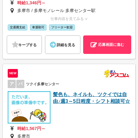
時給1,346円～
多摩市 / 多摩モノレール 多摩センター駅
仕事内容を見てみる ∨
交通費支給
車通勤可
フリーター歓迎
応募画面に進む
キープする
詳細を見る
NEW
ア
パ
ツクイ多摩センター
髪色も、ネイルも、ツクイでは自
由♪週3～5日程度・シフト相談可☆
時給1,567円～
多摩市