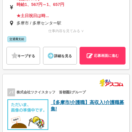
時給1、567円～1、657円
★土日祝日は時...
多摩市 / 多摩センター駅
仕事内容を見てみる ∨
交通費支給
応募画面に進む
キープする
詳細を見る
パ
株式会社ツクイスタッフ 首都圏2グループ
【多摩市/介護職】高収入!介護職募
集!