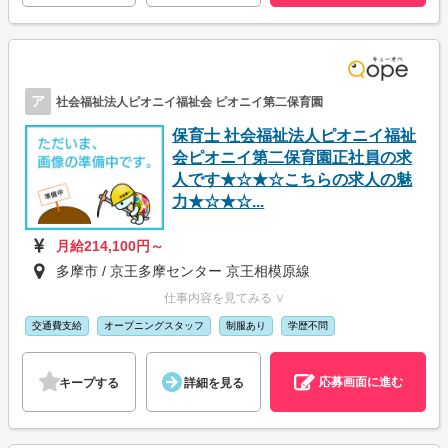
ア
社会福祉法人ピオニイ福祉会 ピオニイ第二保育園
保育士 社会福祉法人ピオニイ福祉
会ピオニイ第二保育園正社員の求
人です★☆★☆こちらの求人の魅
力★☆★☆...
月給214,100円～
多摩市 / 京王多摩センター 京王相模原線
仕事内容を見てみる ∨
交通費支給
オープニングスタッフ
制服あり
学歴不問
応募画面に進む
キープする
詳細を見る