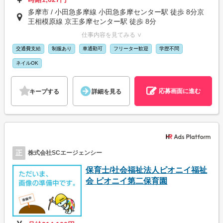
多摩市 / 小田急多摩線 小田急多摩センター駅 徒歩 8分京
王相模原線 京王多摩センター駅 徒歩 8分
仕事内容を見てみる ∨
交通費支給
制服あり
車通勤可
フリーター歓迎
学歴不問
ネイルOK
応募画面に進む
キープする
詳細を見る
正
株式会社SCエージェンシー
保育士/社会福祉法人ピオニイ福祉
会 ピオニイ第二保育園