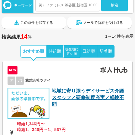
キーワード
この条件を保存する
メールで新着を受け取る
14
1～14件を表示
検索結果
件
現在地に
おすすめ順
時給順
日給順
新着順
近い順
NEW
ア
パ
株式会社ツクイ
地域に寄り添うデイサービス介護
スタッフ／研修制度充実／経験不
問
時給1,346円〜
時給1、346円～1、567円