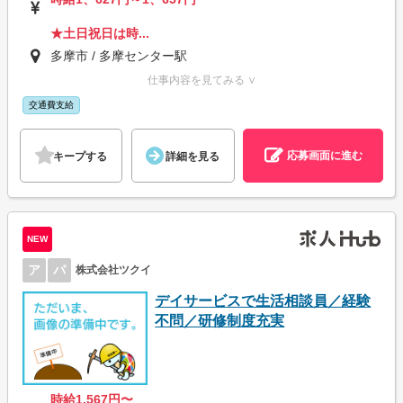
★土日祝日は時...
多摩市 / 多摩センター駅
仕事内容を見てみる ∨
交通費支給
応募画面に進む
キープする
詳細を見る
NEW
ア
パ
株式会社ツクイ
デイサービスで生活相談員／経験
不問／研修制度充実
時給1,567円〜