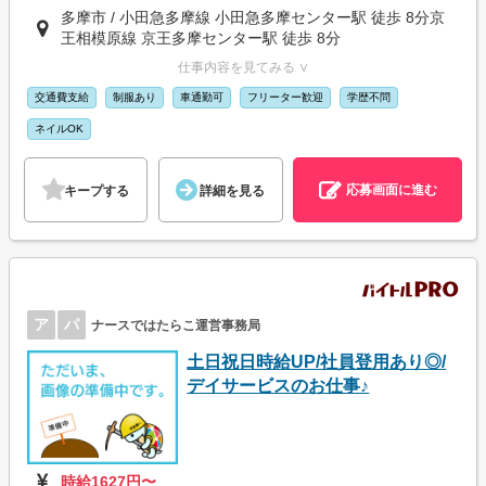
多摩市 / 小田急多摩線 小田急多摩センター駅 徒歩 8分京
王相模原線 京王多摩センター駅 徒歩 8分
仕事内容を見てみる ∨
交通費支給
制服あり
車通勤可
フリーター歓迎
学歴不問
ネイルOK
応募画面に進む
キープする
詳細を見る
ア
パ
ナースではたらこ運営事務局
土日祝日時給UP/社員登用あり◎/
デイサービスのお仕事♪
時給1627円〜