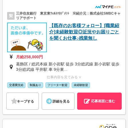
三井住友銀行 東京東ｳｪﾙｽﾏﾈｼﾞﾒﾝﾄ ※紹介元：株式会社SMBCキャ
契
リアサポート
【既存のお客様フォロー】[職業紹
介]未経験歓迎◎近況やお困りごと
を聞くお仕事♪残業無し
月給258,000円
葛飾区 / 総武本線 新小岩駅 徒歩 3分総武線 新小岩駅 徒歩
3分総武線 平井駅 車 9分東...
仕事内容を見てみる ∨
交通費支給
制服あり
フリーター歓迎
未経験歓迎
応募画面に進む
キープする
詳細を見る