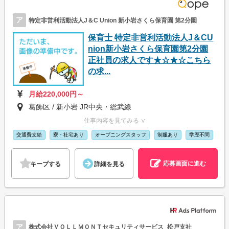
ア
特定非営利活動法人J＆C Union 新小岩さくら保育園 第2分園
保育士 特定非営利活動法人J＆CU
nion新小岩さくら保育園第2分園
正社員の求人です★☆★☆こちら
の求...
月給220,000円～
葛飾区 / 新小岩 JR中央・総武線
仕事内容を見てみる ∨
交通費支給
寮・社宅あり
オープニングスタッフ
制服あり
学歴不問
応募画面に進む
キープする
詳細を見る
ア
株式会社ＶＯＬＬＭＯＮＴセキュリティサービス_松戸支社