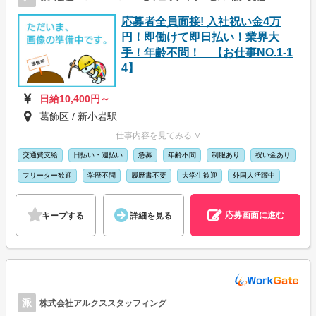
応募者全員面接! 入社祝い金4万
円！即働けて即日払い！業界大
手！年齢不問！ 【お仕事NO.1-1
4】
日給10,400円～
葛飾区 / 新小岩駅
仕事内容を見てみる ∨
交通費支給
日払い・週払い
急募
年齢不問
制服あり
祝い金あり
フリーター歓迎
学歴不問
履歴書不要
大学生歓迎
外国人活躍中
応募画面に進む
キープする
詳細を見る
派
株式会社アルクススタッフィング