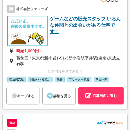
契
株式会社フェローズ
ゲームなどの販売スタッフ いろん
な仲間との出会いがある仕事で
す！
時給1,600円～
葛飾区 / 東京都新小岩1-51-3新小岩駅平井駅(東京)京成立
石駅
仕事内容を見てみる ∨
交通費支給
日払い・週払い
急募
フリーター歓迎
学歴不問
応募画面に進む
キープする
詳細を見る
NEW