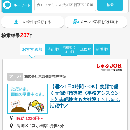
キーワード
この条件を保存する
メールで新着を受け取る
207
検索結果
件
現在地に
おすすめ順
時給順
日給順
新着順
近い順
ア
パ
株式会社東京個別指導学院
【週2×1日3時間～OK】笑顔で働
く☆個別指導塾《事務アシスタン
ト》未経験者も大歓迎！＼しゅふ
活躍中／...
時給 1230円〜
葛飾区 / 新小岩駅 徒歩3分