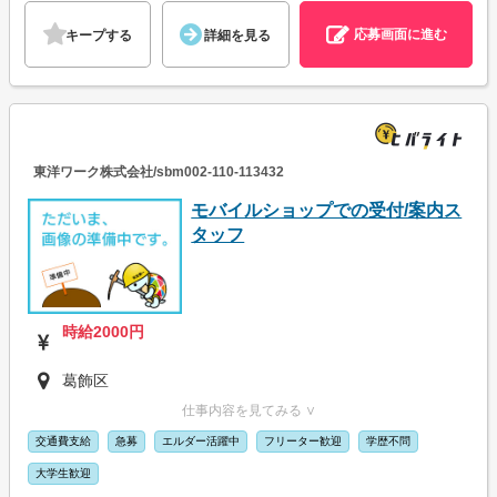
応募画面に進む
キープする
詳細を見る
東洋ワーク株式会社/sbm002-110-113432
モバイルショップでの受付/案内ス
タッフ
時給2000円
葛飾区
仕事内容を見てみる ∨
交通費支給
急募
エルダー活躍中
フリーター歓迎
学歴不問
大学生歓迎