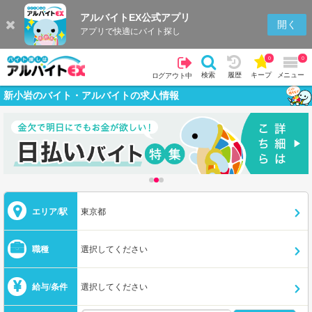
アルバイトEX公式アプリ
開く
アプリで快適にバイト探し
0
0
検索
履歴
キープ
メニュー
ログアウト中
新小岩のバイト・アルバイトの求人情報
エリア/駅
東京都
職種
選択してください
給与/条件
選択してください