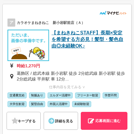
ア
カラオケまねきねこ 新小岩駅前店（Ａ）
【まねきねこSTAFF】長期×安定
を希望する方必見！髪型・髪色自
由◎未経験OK♪
時給1,270円
葛飾区 / 総武本線 新小岩駅 徒歩 2分総武線 新小岩駅 徒歩
2分総武線 平井駅 車 12分...
仕事内容を見てみる ∨
交通費支給
制服あり
エルダー活躍中
フリーター歓迎
学歴不問
大学生歓迎
髪型自由
外国人活躍中
未経験歓迎
応募画面に進む
キープする
詳細を見る