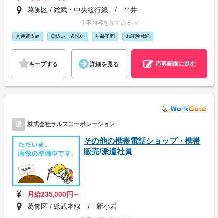
葛飾区 / 総武・中央緩行線 / 平井
仕事内容を見てみる ∨
交通費支給
日払い・週払い
年齢不問
未経験歓迎
応募画面に進む
キープする
詳細を見る
派
株式会社ラルスコーポレーション
その他の携帯電話ショップ・携帯
販売/派遣社員
月給235,000円～
葛飾区 / 総武本線 / 新小岩