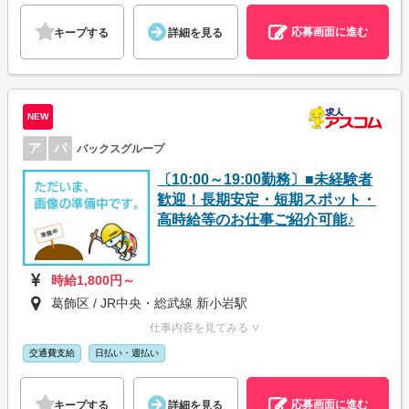
応募画面に進む
キープする
詳細を見る
NEW
ア
パ
バックスグループ
〔10:00～19:00勤務〕■未経験者
歓迎！長期安定・短期スポット・
高時給等のお仕事ご紹介可能♪
時給1,800円～
葛飾区 / JR中央・総武線 新小岩駅
仕事内容を見てみる ∨
交通費支給
日払い・週払い
応募画面に進む
キープする
詳細を見る