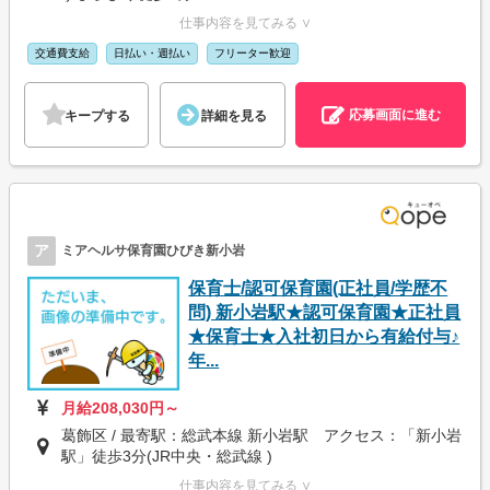
仕事内容を見てみる ∨
交通費支給
日払い・週払い
フリーター歓迎
応募画面に進む
キープする
詳細を見る
ア
ミアヘルサ保育園ひびき新小岩
保育士/認可保育園(正社員/学歴不
問) 新小岩駅★認可保育園★正社員
★保育士★入社初日から有給付与♪
年...
月給208,030円～
葛飾区 / 最寄駅：総武本線 新小岩駅 アクセス：「新小岩
駅」徒歩3分(JR中央・総武線 )
仕事内容を見てみる ∨