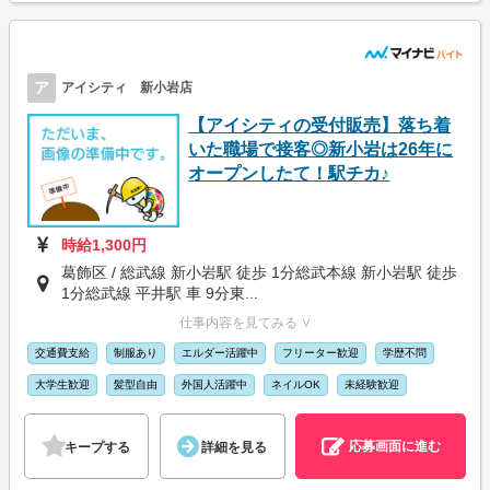
ア
アイシティ 新小岩店
【アイシティの受付販売】落ち着
いた職場で接客◎新小岩は26年に
オープンしたて！駅チカ♪
時給1,300円
葛飾区 / 総武線 新小岩駅 徒歩 1分総武本線 新小岩駅 徒歩
1分総武線 平井駅 車 9分東...
仕事内容を見てみる ∨
交通費支給
制服あり
エルダー活躍中
フリーター歓迎
学歴不問
大学生歓迎
髪型自由
外国人活躍中
ネイルOK
未経験歓迎
応募画面に進む
キープする
詳細を見る