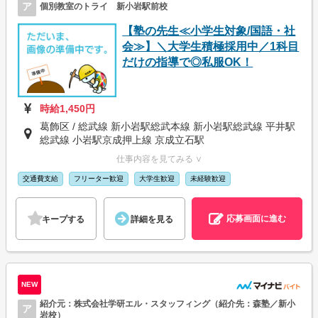
ア
個別教室のトライ 新小岩駅前校
【塾の先生≪小学生対象/国語・社
会≫】＼大学生積極採用中／1科目
だけの指導で◎私服OK！
時給1,450円
葛飾区 / 総武線 新小岩駅総武本線 新小岩駅総武線 平井駅
総武線 小岩駅京成押上線 京成立石駅
仕事内容を見てみる ∨
交通費支給
フリーター歓迎
大学生歓迎
未経験歓迎
応募画面に進む
キープする
詳細を見る
NEW
紹介元：株式会社学研エル・スタッフィング（紹介先：森塾／新小
ア
岩校）