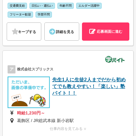
交通費支給
日払い・週払い
年齢不問
エルダー活躍中
フリーター歓迎
学歴不問
応募画面に進む
キープする
詳細を見る
ア
株式会社スプリックス
先生1人に生徒2人までだから初め
てでも教えやすい！「楽しい」塾
バイト！！
時給1,230円～
葛飾区 / JR総武本線 新小岩駅
仕事内容を見てみる ∨