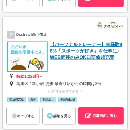
ア
Dr.stretch新小岩店
【パーソナルトレーナー】未経験9
8%「スポーツが好き」を仕事に♪
WEB面接のみOK◎研修超充実
時給1,226円～
葛飾区 / 新小岩 徒歩 最寄り駅からの時間は3分
仕事内容を見てみる ∨
交通費支給
急募
制服あり
未経験歓迎
応募画面に進む
キープする
詳細を見る