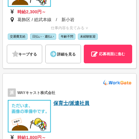
時給2,300円～
葛飾区 / 総武本線 / 新小岩
仕事内容を見てみる ∨
交通費支給
日払い・週払い
年齢不問
未経験歓迎
応募画面に進む
キープする
詳細を見る
派
WAYキャスト株式会社
保育士/派遣社員
時給1,800円～