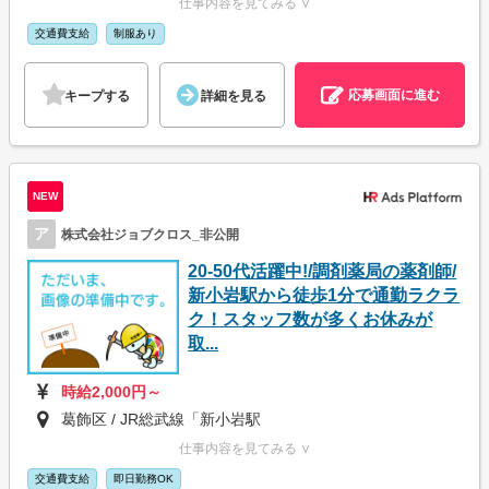
仕事内容を見てみる ∨
交通費支給
制服あり
応募画面に進む
キープする
詳細を見る
NEW
ア
株式会社ジョブクロス_非公開
20-50代活躍中!/調剤薬局の薬剤師/
新小岩駅から徒歩1分で通勤ラクラ
ク！スタッフ数が多くお休みが
取...
時給2,000円～
葛飾区 / JR総武線「新小岩駅
仕事内容を見てみる ∨
交通費支給
即日勤務OK