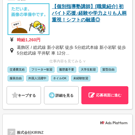
【個別指導塾講師】[職業紹介] 初
バイト応援♪経験や学力よりも人柄
重視！シフトの融通◎
時給1,260円
葛飾区 / 総武線 新小岩駅 徒歩 5分総武本線 新小岩駅 徒歩
5分総武線 平井駅 車 12分...
仕事内容を見てみる ∨
交通費支給
フリーター歓迎
履歴書不要
大学生歓迎
髪型自由
服装自由
外国人活躍中
ネイルOK
未経験歓迎
応募画面に進む
キープする
詳細を見る
ア
株式会社KIRINZ