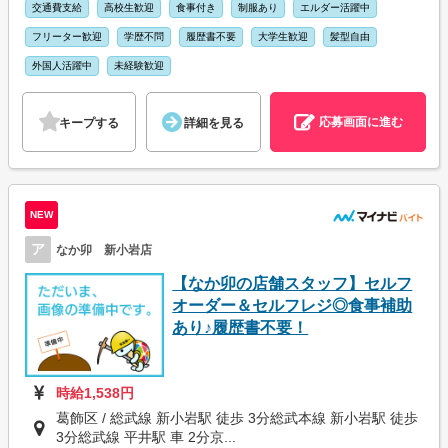
交通費支給
高校生歓迎
食事付き
制服あり
エルダー活躍中
フリーター歓迎
学歴不問
履歴書不要
大学生歓迎
髪型自由
外国人活躍中
未経験歓迎
応募画面に進む
キープする
詳細を見る
NEW
ア
なか卯 新小岩店
【なか卯の店舗スタッフ】セルフ
オーダー＆セルフレジ◎食事補助
あり♪履歴書不要！
時給1,538円
葛飾区 / 総武線 新小岩駅 徒歩 3分総武本線 新小岩駅 徒歩
3分総武線 平井駅 車 2分京...