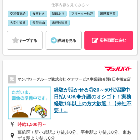
仕事内容を見てみる ∨
交通費支給
食事付き
制服あり
フリーター歓迎
履歴書不要
大学生歓迎
髪型自由
未経験歓迎
応募画面に進む
キープする
詳細を見る
派
マンパワーグループ株式会社 ケアサービス事業部(介護) 日本橋支店
経験が活かせる◎20～50代活躍中
日払いOK◆介護のオシゴト！実務
経験1年以上の方大歓迎！【来社不
要！...
時給1,500円～
葛飾区 / 新小岩駅より徒歩0分、平井駅より徒歩0分、東あ
ずま駅より徒歩0分