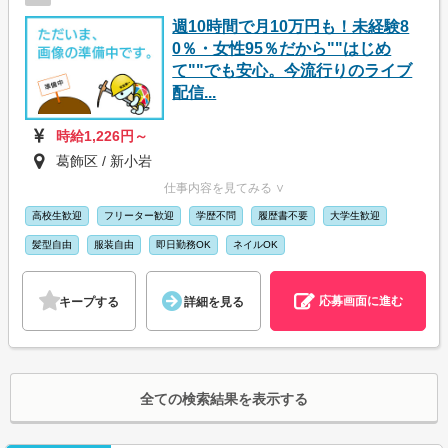
週10時間で月10万円も！未経験8
0％・女性95％だから""はじめ
て""でも安心。今流行りのライブ
配信...
時給1,226円～
葛飾区 / 新小岩
仕事内容を見てみる ∨
高校生歓迎
フリーター歓迎
学歴不問
履歴書不要
大学生歓迎
髪型自由
服装自由
即日勤務OK
ネイルOK
応募画面に進む
キープする
詳細を見る
全ての検索結果を表示する