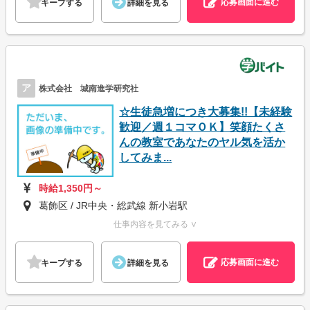
応募画面に進む
キープする
詳細を見る
ア
株式会社 城南進学研究社
☆生徒急増につき大募集!!【未経験
歓迎／週１コマＯＫ】笑顔たくさ
んの教室であなたのヤル気を活か
してみま...
時給1,350円～
葛飾区 / JR中央・総武線 新小岩駅
仕事内容を見てみる ∨
応募画面に進む
キープする
詳細を見る