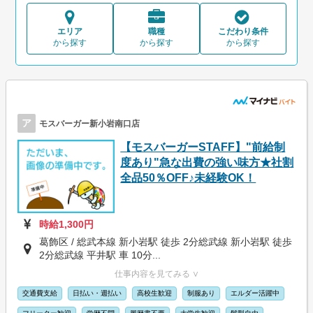
エリア
職種
こだわり条件
から探す
から探す
から探す
ア
モスバーガー新小岩南口店
【モスバーガーSTAFF】"前給制
度あり"急な出費の強い味方★社割
全品50％OFF♪未経験OK！
時給1,300円
葛飾区 / 総武本線 新小岩駅 徒歩 2分総武線 新小岩駅 徒歩
2分総武線 平井駅 車 10分...
仕事内容を見てみる ∨
交通費支給
日払い・週払い
高校生歓迎
制服あり
エルダー活躍中