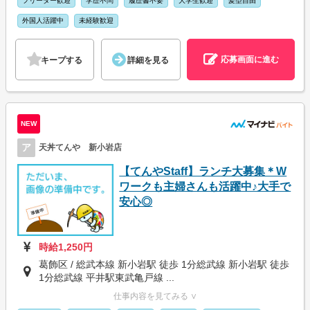
フリーター歓迎
学歴不問
履歴書不要
大学生歓迎
髪型自由
外国人活躍中
未経験歓迎
応募画面に進む
キープする
詳細を見る
NEW
ア
天丼てんや 新小岩店
【てんやStaff】ランチ大募集＊W
ワークも主婦さんも活躍中♪大手で
安心◎
時給1,250円
葛飾区 / 総武本線 新小岩駅 徒歩 1分総武線 新小岩駅 徒歩
1分総武線 平井駅東武亀戸線 ...
仕事内容を見てみる ∨