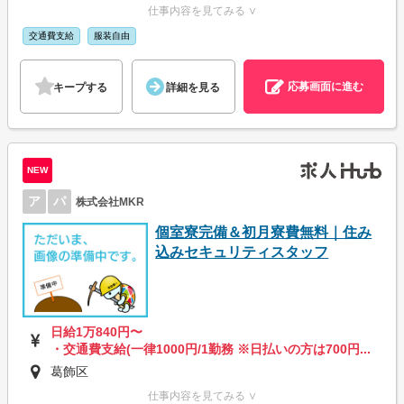
仕事内容を見てみる ∨
交通費支給
服装自由
応募画面に進む
キープする
詳細を見る
NEW
ア
パ
株式会社MKR
個室寮完備＆初月寮費無料｜住み
込みセキュリティスタッフ
日給1万840円〜
・交通費支給(一律1000円/1勤務 ※日払いの方は700円...
葛飾区
仕事内容を見てみる ∨