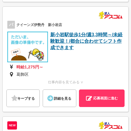
パ
クイーンズ伊勢丹 新小岩店
新小岩駅徒歩1分/週3,3時間～/未経
験歓迎！/都合に合わせてシフト作
成できます
時給1,275円～
葛飾区
仕事内容を見てみる ∨
応募画面に進む
キープする
詳細を見る
NEW