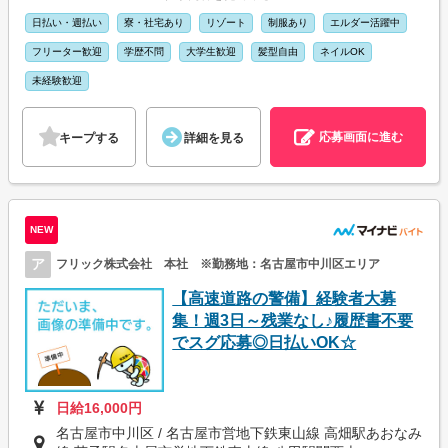
日払い・週払い
寮・社宅あり
リゾート
制服あり
エルダー活躍中
フリーター歓迎
学歴不問
大学生歓迎
髪型自由
ネイルOK
未経験歓迎
応募画面に進む
キープする
詳細を見る
NEW
ア
フリック株式会社 本社 ※勤務地：名古屋市中川区エリア
【高速道路の警備】経験者大募
集！週3日～残業なし♪履歴書不要
でスグ応募◎日払いOK☆
日給16,000円
名古屋市中川区 / 名古屋市営地下鉄東山線 高畑駅あおなみ