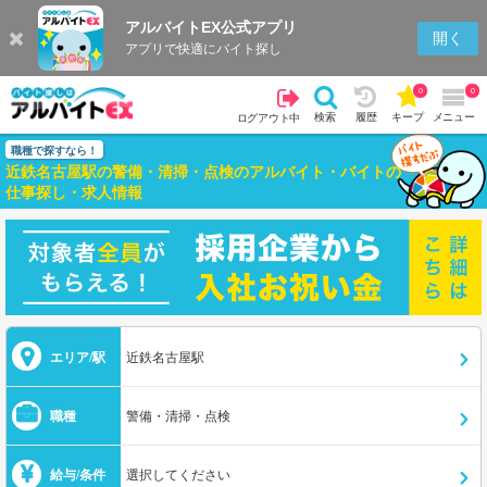
アルバイトEX公式アプリ
開く
アプリで快適にバイト探し
0
0
検索
履歴
キープ
メニュー
ログアウト中
職種で探すなら！
近鉄名古屋駅の警備・清掃・点検のアルバイト・バイトの
仕事探し・求人情報
エリア/駅
近鉄名古屋駅
職種
警備・清掃・点検
給与/条件
選択してください