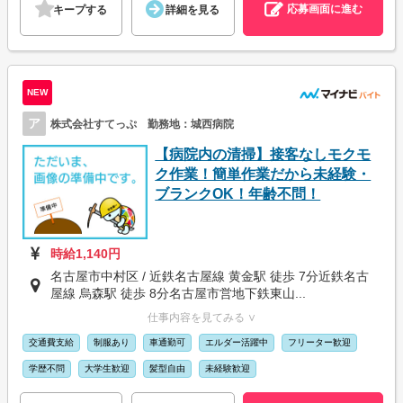
応募画面に進む
キープする
詳細を見る
NEW
ア
株式会社すてっぷ 勤務地：城西病院
【病院内の清掃】接客なしモクモ
ク作業！簡単作業だから未経験・
ブランクOK！年齢不問！
時給1,140円
名古屋市中村区 / 近鉄名古屋線 黄金駅 徒歩 7分近鉄名古
屋線 烏森駅 徒歩 8分名古屋市営地下鉄東山...
仕事内容を見てみる ∨
交通費支給
制服あり
車通勤可
エルダー活躍中
フリーター歓迎
学歴不問
大学生歓迎
髪型自由
未経験歓迎