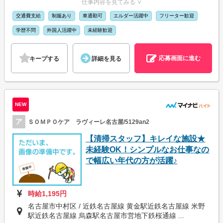
仕事内容を見てみる ∨
交通費支給
制服あり
車通勤可
エルダー活躍中
フリーター歓迎
学歴不問
外国人活躍中
未経験歓迎
応募画面に進む
キープする
詳細を見る
NEW
ア
ＳＯＭＰＯケア ラヴィーレ名古屋/5129an2
【清掃スタッフ】キレイな施設★
未経験OK！シンプルなお仕事なの
で幅広い年代の方が活躍♪
時給1,195円
名古屋市中村区 / 近鉄名古屋線 黄金駅近鉄名古屋線 米野
駅近鉄名古屋線 烏森駅名古屋市営地下鉄桜通線 ...