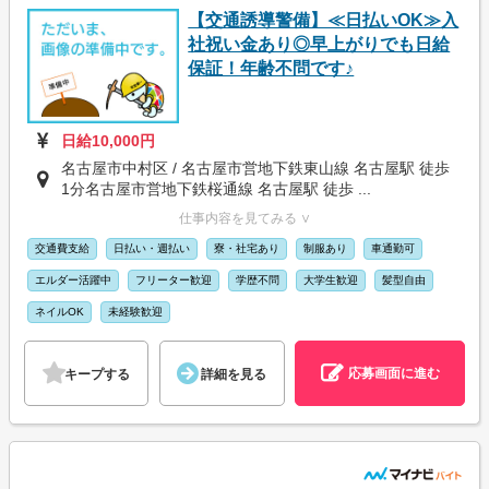
【交通誘導警備】≪日払いOK≫入
社祝い金あり◎早上がりでも日給
保証！年齢不問です♪
日給10,000円
名古屋市中村区 / 名古屋市営地下鉄東山線 名古屋駅 徒歩
1分名古屋市営地下鉄桜通線 名古屋駅 徒歩 ...
仕事内容を見てみる ∨
交通費支給
日払い・週払い
寮・社宅あり
制服あり
車通勤可
エルダー活躍中
フリーター歓迎
学歴不問
大学生歓迎
髪型自由
ネイルOK
未経験歓迎
応募画面に進む
キープする
詳細を見る