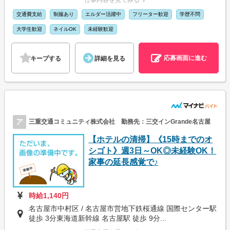
交通費支給
制服あり
エルダー活躍中
フリーター歓迎
学歴不問
大学生歓迎
ネイルOK
未経験歓迎
応募画面に進む
キープする
詳細を見る
ア
三重交通コミュニティ株式会社 勤務先：三交インGrande名古屋
【ホテルの清掃】《15時までのオ
シゴト》週3日～OK◎未経験OK！
家事の延長感覚で♪
時給1,140円
名古屋市中村区 / 名古屋市営地下鉄桜通線 国際センター駅
徒歩 3分東海道新幹線 名古屋駅 徒歩 9分...