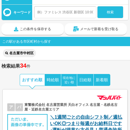
キーワード
この条件を保存する
メールで新着を受け取る
この駅がある市区町村から探す
名古屋市中村区
34
検索結果
件
現在地に
おすすめ順
時給順
日給順
新着順
近い順
東警株式会社 名古屋営業所 天白オフィス 名古屋・名鉄名古
ア
パ
屋・近鉄名古屋エリア
＼1週間ごとの自由シフト制／週払
いOK◎つまり毎週がお給料日です
♪運転が得意な方必見！普通免許所