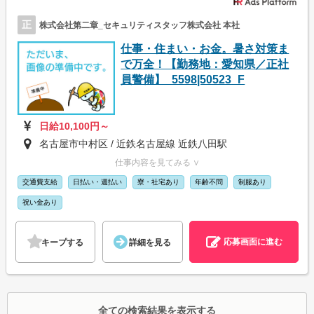
正
株式会社第二章_セキュリティスタッフ株式会社 本社
仕事・住まい・お金。暑さ対策ま
で万全！【勤務地：愛知県／正社
員警備】_5598|50523_F
日給10,100円～
名古屋市中村区 / 近鉄名古屋線 近鉄八田駅
仕事内容を見てみる ∨
交通費支給
日払い・週払い
寮・社宅あり
年齢不問
制服あり
祝い金あり
応募画面に進む
キープする
詳細を見る
全ての検索結果を表示する