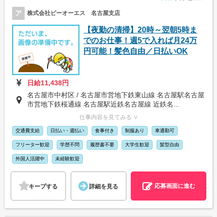
ア
株式会社ピーオーエス 名古屋支店
【夜勤の清掃】20時～翌朝5時ま
でのお仕事！週5で入れば月24万
円可能！髪色自由／日払いOK
日給11,438円
名古屋市中村区 / 名古屋市営地下鉄東山線 名古屋駅名古屋
市営地下鉄桜通線 名古屋駅近鉄名古屋線 近鉄名...
仕事内容を見てみる ∨
交通費支給
日払い・週払い
食事付き
制服あり
車通勤可
フリーター歓迎
学歴不問
履歴書不要
大学生歓迎
髪型自由
外国人活躍中
未経験歓迎
応募画面に進む
キープする
詳細を見る