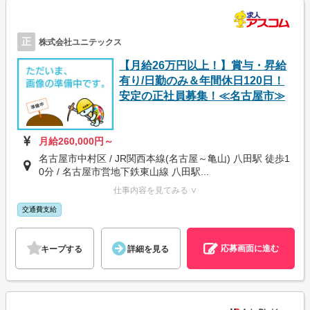
正
株式会社ユニテックス
【月給26万円以上！】賞与・昇給
有り/日勤のみ＆年間休日120日！
安定の正社員募集！≪名古屋市≫
月給260,000円～
名古屋市中村区 / JR関西本線(名古屋～亀山) 八田駅 徒歩1
0分 / 名古屋市営地下鉄東山線 八田駅...
仕事内容を見てみる ∨
交通費支給
応募画面に進む
キープする
詳細を見る