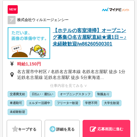
NEW
ア
株式会社ウィルエージェンシー
【ホテルの客室清掃】オープニン
グ募集◎名古屋駅直結★週1日～♪
未経験歓迎/w86260500301
時給1,150円
名古屋市中村区 / 名鉄名古屋本線 名鉄名古屋駅 徒歩 1分
近鉄名古屋線 近鉄名古屋駅 徒歩 5分東海道...
仕事内容を見てみる ∨
交通費支給
日払い・週払い
オープニングスタッフ
制服あり
車通勤可
エルダー活躍中
フリーター歓迎
学歴不問
大学生歓迎
未経験歓迎
応募画面に進む
キープする
詳細を見る