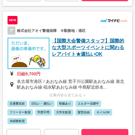
NEW
ア
株式会社アオイ警備保障 ※勤務地：港区
【国際大会警備スタッフ】国際的
な大型スポーツイベントに関わる
レアバイト★週払いOK
日給9,700円
名古屋市港区 / あおなみ線 荒子川公園駅あおなみ線 港北
駅あおなみ線 稲永駅あおなみ線 中島駅近鉄名...
仕事内容を見てみる ∨
交通費支給
日払い・週払い
制服あり
エルダー活躍中
フリーター歓迎
学歴不問
大学生歓迎
髪型自由
ネイルOK
未経験歓迎