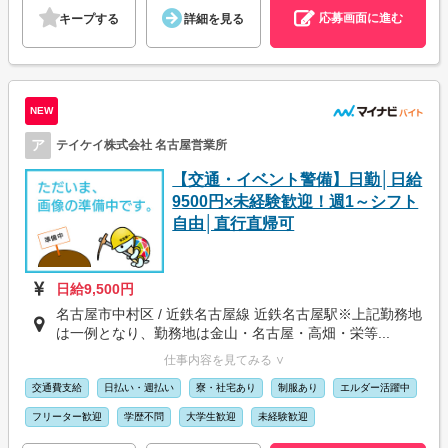
応募画面に進む
キープする
詳細を見る
NEW
ア
テイケイ株式会社 名古屋営業所
【交通・イベント警備】日勤│日給
9500円×未経験歓迎！週1～シフト
自由│直行直帰可
日給9,500円
名古屋市中村区 / 近鉄名古屋線 近鉄名古屋駅※上記勤務地
は一例となり、勤務地は金山・名古屋・高畑・栄等...
仕事内容を見てみる ∨
交通費支給
日払い・週払い
寮・社宅あり
制服あり
エルダー活躍中
フリーター歓迎
学歴不問
大学生歓迎
未経験歓迎