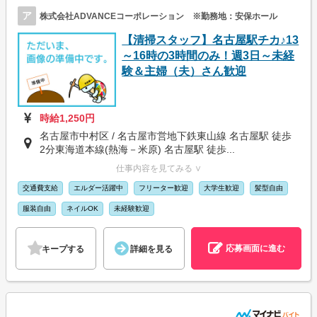
ア
株式会社ADVANCEコーポレーション ※勤務地：安保ホール
【清掃スタッフ】名古屋駅チカ♪13
～16時の3時間のみ！週3日～未経
験＆主婦（夫）さん歓迎
時給1,250円
名古屋市中村区 / 名古屋市営地下鉄東山線 名古屋駅 徒歩
2分東海道本線(熱海－米原) 名古屋駅 徒歩...
仕事内容を見てみる ∨
交通費支給
エルダー活躍中
フリーター歓迎
大学生歓迎
髪型自由
服装自由
ネイルOK
未経験歓迎
応募画面に進む
キープする
詳細を見る