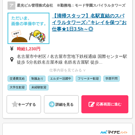
ア
星光ビル管理株式会社 ※勤務地：モード学園スパイラルタワーズ
【清掃スタッフ】名駅直結のスパ
イラルタワーズ♪”キレイを保つ”お
仕事★1日3.5h～◎
時給1,230円
名古屋市中村区 / 名古屋市営地下鉄桜通線 国際センター駅
徒歩 5分名鉄名古屋本線 名鉄名古屋駅 徒歩...
仕事内容を見てみる ∨
交通費支給
制服あり
エルダー活躍中
フリーター歓迎
学歴不問
大学生歓迎
未経験歓迎
応募画面に進む
キープする
詳細を見る