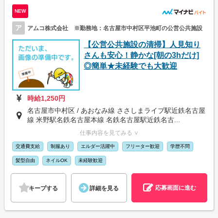
NEW
ア
アムコ株式会社 ※勤務地：名古屋市中村区平池町の公営公共施設
【公営公共施設の清掃】人見知り
さんも安心！静かな[朝の3hだけ]
◎簡単★未経験でも大歓迎
時給1,250円
名古屋市中村区 / あおなみ線 ささしまライブ駅近鉄名古屋
線 米野駅名鉄名古屋本線 名鉄名古屋駅近鉄名古...
仕事内容を見てみる ∨
交通費支給
制服あり
エルダー活躍中
フリーター歓迎
学歴不問
髪型自由
ネイルOK
未経験歓迎
応募画面に進む
キープする
詳細を見る