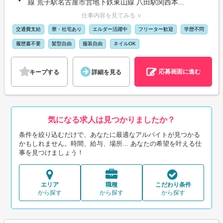
線 荒子駅名古屋市営地下鉄東山線 八田駅関西本...
仕事内容を見てみる ∨
交通費支給
寮・社宅あり
エルダー活躍中
フリーター歓迎
学歴不問
履歴書不要
髪型自由
服装自由
ネイルOK
応募画面に進む
キープする
詳細を見る
気になる求人は見つかりましたか？
条件を絞り込むだけで、あなたに最適なアルバイトが見つかる
かもしれません。時間、給与、場所... あなたの希望を叶える仕
事を見つけましょう！
エリア
職種
こだわり条件
から探す
から探す
から探す