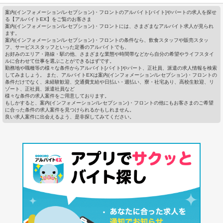
案内(インフォメーション/レセプション)・フロントのアルバイト[バイト]やパートの求人を探せ
る【アルバイトEX】をご覧のお客さま
案内(インフォメーション/レセプション)・フロントには、さまざまなアルバイト求人が見られ
ます。
案内(インフォメーション/レセプション)・フロントの条件なら、飲食スタッフや販売スタッ
フ、サービススタッフといった定番のアルバイトでも、
お好みのエリア・路線・駅の他、さまざまな業態や時間帯などから自分の希望やライフスタイ
ルに合わせて仕事を選ぶことができるはずです。
勤務地や職種等の様々な条件からアルバイト[バイト]やパート、正社員、派遣の求人情報を検索
してみましょう。 また、アルバイトEXは案内(インフォメーション/レセプション)・フロントの
条件だけでなく、未経験歓迎、交通費支給や日払い・週払い、寮・社宅あり、高校生歓迎、リ
ゾート、正社員、派遣社員など
様々な条件の求人案件をご用意しております。
もしかすると、案内(インフォメーション/レセプション)・フロントの他にもお客さまのご希望
に合った条件の求人案件を見つけられるかもしれません。
良い求人案件に出会えるよう、是非探してみてください。