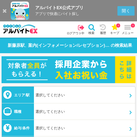
アルバイトEX公式アプリ
開く
アプリで快適にバイト探し
0
0
検索
履歴
キープ
メニュー
ログアウト中
新藤原駅
案内(インフォメーション/レセプション)・フロント
の検索結果
、
エリア/駅
選択してください
職種
選択してください
給与/条件
選択してください