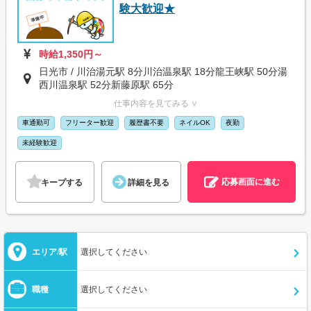
験大歓迎★
時給1,350円～
日光市 / 川治湯元駅 8分川治温泉駅 18分龍王峡駅 50分湯
西川温泉駅 52分新藤原駅 65分
仕事内容を見てみる ∨
車通勤可
フリーター歓迎
履歴書不要
ネイルOK
夜勤
未経験歓迎
応募画面に進む
キープする
詳細を見る
エリア/駅
選択してください
職種
選択してください