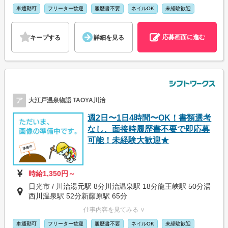
車通勤可
フリーター歓迎
履歴書不要
ネイルOK
未経験歓迎
応募画面に進む
キープする
詳細を見る
ア
大江戸温泉物語 TAOYA川治
週2日〜1日4時間〜OK！書類選考
なし、面接時履歴書不要で即応募
可能！未経験大歓迎★
時給1,350円～
日光市 / 川治湯元駅 8分川治温泉駅 18分龍王峡駅 50分湯
西川温泉駅 52分新藤原駅 65分
仕事内容を見てみる ∨
車通勤可
フリーター歓迎
履歴書不要
ネイルOK
未経験歓迎