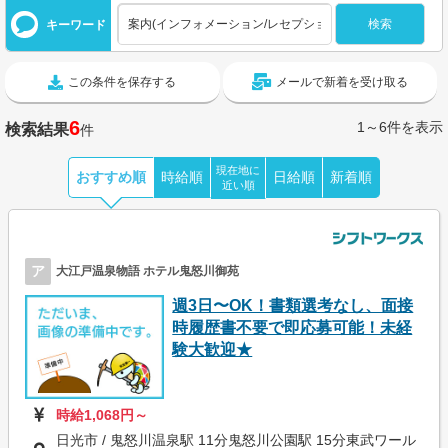
キーワード
この条件を保存する
メールで新着を受け取る
6
1～6件を表示
検索結果
件
現在地に
おすすめ順
時給順
日給順
新着順
近い順
ア
大江戸温泉物語 ホテル鬼怒川御苑
週3日〜OK！書類選考なし、面接
時履歴書不要で即応募可能！未経
験大歓迎★
時給1,068円～
日光市 / 鬼怒川温泉駅 11分鬼怒川公園駅 15分東武ワール