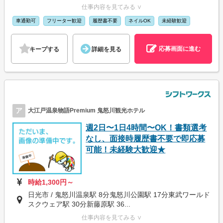
仕事内容を見てみる ∨
車通勤可
フリーター歓迎
履歴書不要
ネイルOK
未経験歓迎
応募画面に進む
キープする
詳細を見る
ア
大江戸温泉物語Premium 鬼怒川観光ホテル
週2日〜1日4時間〜OK！書類選考
なし、面接時履歴書不要で即応募
可能！未経験大歓迎★
時給1,300円～
日光市 / 鬼怒川温泉駅 8分鬼怒川公園駅 17分東武ワールド
スクウェア駅 30分新藤原駅 36...
仕事内容を見てみる ∨