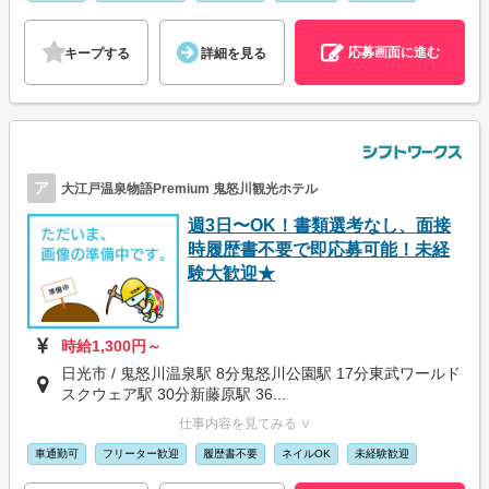
応募画面に進む
キープする
詳細を見る
ア
大江戸温泉物語Premium 鬼怒川観光ホテル
週3日〜OK！書類選考なし、面接
時履歴書不要で即応募可能！未経
験大歓迎★
時給1,300円～
日光市 / 鬼怒川温泉駅 8分鬼怒川公園駅 17分東武ワールド
スクウェア駅 30分新藤原駅 36...
仕事内容を見てみる ∨
車通勤可
フリーター歓迎
履歴書不要
ネイルOK
未経験歓迎