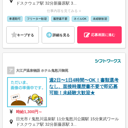
ドスクウェア駅 32分新藤原駅 3...
仕事内容を見てみる ∨
車通勤可
フリーター歓迎
履歴書不要
ネイルOK
未経験歓迎
応募画面に進む
キープする
詳細を見る
ア
大江戸温泉物語 ホテル鬼怒川御苑
週2日〜1日4時間〜OK！書類選考
なし、面接時履歴書不要で即応募
可能！未経験大歓迎★
時給1,300円～
日光市 / 鬼怒川温泉駅 11分鬼怒川公園駅 15分東武ワール
ドスクウェア駅 32分新藤原駅 3...