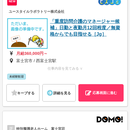
NEW
ユースタイルラボラトリー株式会社
「重度訪問介護のマネージャー候
補」日勤と夜勤月12回程度／無資
格からでも目指せる［Jg］
月給360,000円～
富士宮市 / 西富士宮駅
仕事内容を見てみる ∨
未経験歓迎
応募画面に進む
キープする
詳細を見る
正
特別養護老人ホーム 富士宮荘