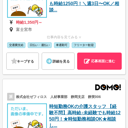
も時給1250円！＼週3日〜OK／相
談...
時給1,350円～
富士宮市
仕事内容を見てみる ∨
交通費支給
日払い・週払い
車通勤可
フリーター歓迎
応募画面に進む
キープする
詳細を見る
派
株式会社ゼフィロス 人材事業部 静岡支店 静実006
時短勤務OKの介護スタッフ 【経
験不問】高時給♪未経験でも時給12
50円！★時短勤務相談OK★相談
し...