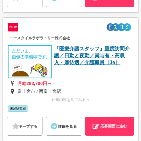
NEW
ユースタイルラボラトリー株式会社
「医療介護スタッフ」重度訪問介
護／日勤と夜勤／賞与有・高収
入・厚待遇／介護職員［Je］
月給283,700円～
富士宮市 / 西富士宮駅
仕事内容を見てみる ∨
未経験歓迎
応募画面に進む
キープする
詳細を見る