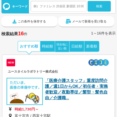
キーワード
この条件を保存する
メールで新着を受け取る
16
1～16件を表示
検索結果
件
現在地に
おすすめ順
時給順
日給順
新着順
近い順
NEW
ユースタイルラボラトリー株式会社
「医療介護スタッフ」重度訪問介
護／週1日からOK／初任者・実務
者歓迎／夜勤専従／髪型・髪色自
由／介護職...
時給1,730円～
富士宮市 / 西富士宮駅