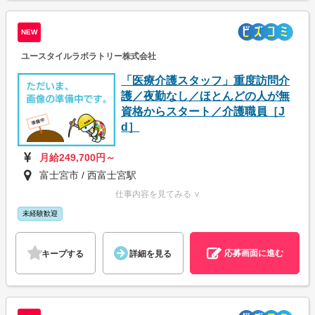
NEW
ユースタイルラボラトリー株式会社
「医療介護スタッフ」重度訪問介
護／夜勤なし／ほとんどの人が無
資格からスタート／介護職員［J
d］
月給249,700円～
富士宮市 / 西富士宮駅
仕事内容を見てみる ∨
未経験歓迎
応募画面に進む
キープする
詳細を見る