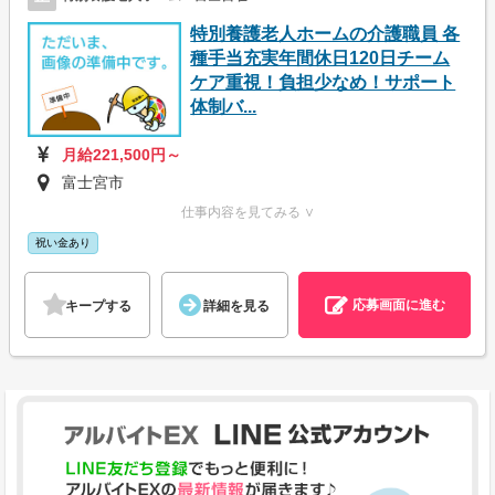
特別養護老人ホームの介護職員 各
種手当充実年間休日120日チーム
ケア重視！負担少なめ！サポート
体制バ...
月給221,500円～
富士宮市
仕事内容を見てみる ∨
祝い金あり
応募画面に進む
キープする
詳細を見る