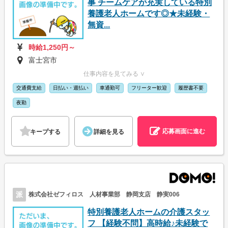
事 チームケアが充実している特別
養護老人ホームです◎★未経験・
無資...
時給1,250円～
富士宮市
仕事内容を見てみる ∨
交通費支給
日払い・週払い
車通勤可
フリーター歓迎
履歴書不要
夜勤
応募画面に進む
キープする
詳細を見る
派
株式会社ゼフィロス 人材事業部 静岡支店 静実006
特別養護老人ホームの介護スタッ
フ 【経験不問】高時給♪未経験で