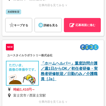
仕事内容を見てみる ∨
未経験歓迎
応募画面に進む
キープする
詳細を見る
NEW
ユースタイルラボラトリー株式会社
「ホームヘルパー」重度訪問介護
／週1日からOK／初任者研修・実
務者研修歓迎／日勤のみ／介護職
員［Ja］
時給1,410円～
富士宮市 / 西富士宮駅
仕事内容を見てみる ∨