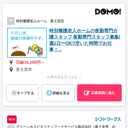
ア
特別養護老人ホーム 富士宮荘
特別養護老人ホームの夜勤専門介
護スタッフ 夜勤専門スタッフ募集!
週1日〜OK!!空いた時間でお仕
事！...
日給16,200円～
富士宮市
仕事内容を見てみる ∨
応募画面に進む
キープする
詳細を見る
NEW
グリーンホスピタリティフードサービス株式会社（富士見亭 白