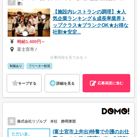
ア
雲）
【施設内レストランの調理】★人
気企業ランキング＆成長率業界ト
ップクラス★ブランクOK★お得な
社割★安定...
時給1,400円～
富士宮市 /
仕事内容を見てみる ∨
制服あり
フリーター歓迎
応募画面に進む
キープする
詳細を見る
派
株式会社リゾルブ 本社 静岡東部
(富士宮市上井出)特養で介護のお仕