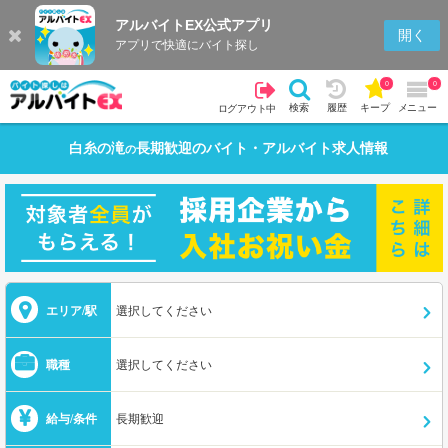
アルバイトEX公式アプリ
開く
アプリで快適にバイト探し
0
0
検索
履歴
キープ
メニュー
ログアウト中
白糸の滝
長期歓迎
のバイト・アルバイト求人情報
の
エリア/駅
選択してください
職種
選択してください
給与/条件
長期歓迎