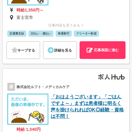
時給1,350円～
富士宮市
仕事内容を見てみる ∨
交通費支給
日払い・週払い
車通勤可
フリーター歓迎
応募画面に進む
キープする
詳細を見る
派
株式会社ルフト・メディカルケア
「おはようございます」「ごはん
ですよ～」まずは患者様に明るく
声を掛けられればOK◎経験・資格
は不問！
時給 1,340円