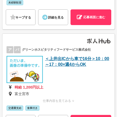
未経験歓迎
応募画面に進む
キープする
詳細を見る
ア
パ
グリーンホスピタリティフードサービス株式会社
＜上井出ICから車で16分＞10：00
～17：00×週4からOK
時給 1,200円以上
富士宮市
仕事内容を見てみる ∨
交通費支給
食事付き