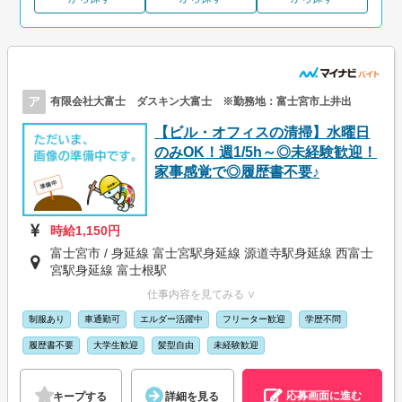
ア
有限会社大富士 ダスキン大富士 ※勤務地：富士宮市上井出
【ビル・オフィスの清掃】水曜日
のみOK！週1/5h～◎未経験歓迎！
家事感覚で◎履歴書不要♪
時給1,150円
富士宮市 / 身延線 富士宮駅身延線 源道寺駅身延線 西富士
宮駅身延線 富士根駅
仕事内容を見てみる ∨
制服あり
車通勤可
エルダー活躍中
フリーター歓迎
学歴不問
履歴書不要
大学生歓迎
髪型自由
未経験歓迎
応募画面に進む
キープする
詳細を見る