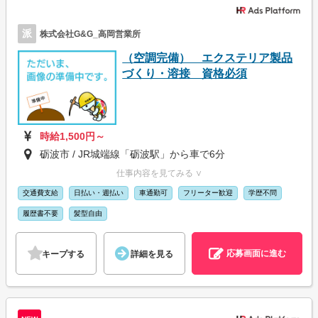
派
株式会社G&G_高岡営業所
（空調完備） エクステリア製品
づくり・溶接 資格必須
時給1,500円～
砺波市 / JR城端線「砺波駅」から車で6分
仕事内容を見てみる ∨
交通費支給
日払い・週払い
車通勤可
フリーター歓迎
学歴不問
履歴書不要
髪型自由
応募画面に進む
キープする
詳細を見る