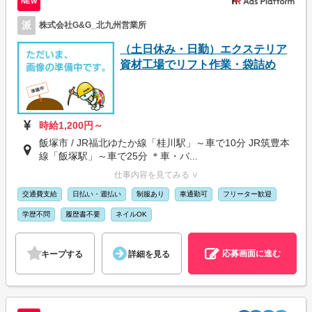
NEW
派
株式会社G&G_北九州営業所
（土日休み・日勤）エクステリア
資材工場でリフト作業・袋詰め
時給1,200円～
飯塚市 / JR福北ゆたか線「桂川駅」～車で10分 JR筑豊本
線「飯塚駅」～車で25分 ＊車・バ...
仕事内容を見てみる ∨
交通費支給
日払い・週払い
制服あり
車通勤可
フリーター歓迎
学歴不問
履歴書不要
ネイルOK
応募画面に進む
キープする
詳細を見る