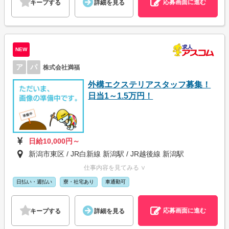
応募画面に進む
キープする
詳細を見る
NEW
ア
パ
株式会社満福
外構エクステリアスタッフ募集！
日当1～1.5万円！
日給10,000円～
新潟市東区 / JR白新線 新潟駅 / JR越後線 新潟駅
仕事内容を見てみる ∨
日払い・週払い
寮・社宅あり
車通勤可
応募画面に進む
キープする
詳細を見る