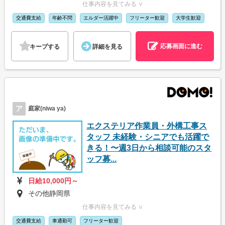
仕事内容を見てみる ∨
交通費支給
年齢不問
エルダー活躍中
フリーター歓迎
大学生歓迎
応募画面に進む
キープする
詳細を見る
ア
庭家(niwa ya)
エクステリア作業員・外構工事ス
タッフ 未経験・シニアでも活躍で
きる！〜週3日から相談可能のスタ
ッフ募...
日給10,000円～
その他静岡県
仕事内容を見てみる ∨
交通費支給
車通勤可
フリーター歓迎