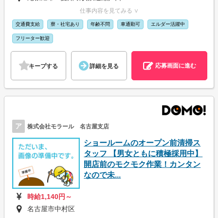
仕事内容を見てみる ∨
交通費支給
寮・社宅あり
年齢不問
車通勤可
エルダー活躍中
フリーター歓迎
応募画面に進む
キープする
詳細を見る
ア
株式会社モラール 名古屋支店
ショールームのオープン前清掃ス
タッフ 【男女ともに積極採用中】
開店前のモクモク作業！カンタン
なので未...
時給1,140円～
名古屋市中村区