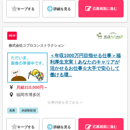
応募画面に進む
キープする
詳細を見る
NEW
株式会社コプロコンストラクション
＜年収1000万円目指せる仕事＞福
利厚生充実！あなたのキャリアが
活かせるお仕事☆大手で安心して
働ける環...
月給310,000円～
福岡市博多区
仕事内容を見てみる ∨
急募
未経験歓迎
応募画面に進む
キープする
詳細を見る