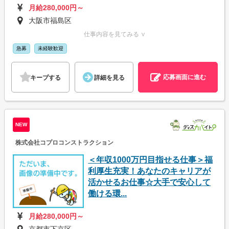
月給280,000円～
大阪市福島区
仕事内容を見てみる ∨
急募
未経験歓迎
応募画面に進む
キープする
詳細を見る
NEW
株式会社コプロコンストラクション
＜年収1000万円目指せる仕事＞福
利厚生充実！あなたのキャリアが
活かせるお仕事☆大手で安心して
働ける環...
月給280,000円～
京都市下京区