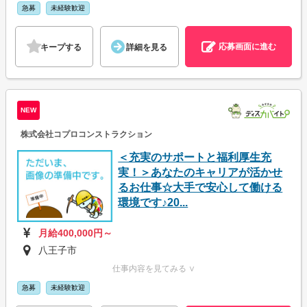
急募
未経験歓迎
応募画面に進む
キープする
詳細を見る
NEW
株式会社コプロコンストラクション
＜充実のサポートと福利厚生充
実！＞あなたのキャリアが活かせ
るお仕事☆大手で安心して働ける
環境です♪20...
月給400,000円～
八王子市
仕事内容を見てみる ∨
急募
未経験歓迎