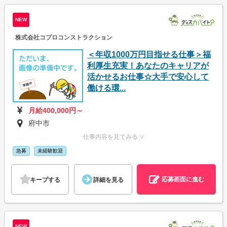
NEW
株式会社コプロコンストラクション
＜年収1000万円目指せる仕事＞福
利厚生充実！あなたのキャリアが
活かせるお仕事☆大手で安心して
働ける環...
月給400,000円～
府中市
仕事内容を見てみる ∨
急募
未経験歓迎
応募画面に進む
キープする
詳細を見る
NEW