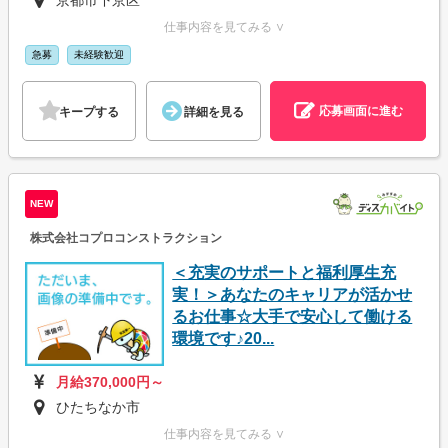
仕事内容を見てみる ∨
急募
未経験歓迎
応募画面に進む
キープする
詳細を見る
NEW
株式会社コプロコンストラクション
＜充実のサポートと福利厚生充
実！＞あなたのキャリアが活かせ
るお仕事☆大手で安心して働ける
環境です♪20...
月給370,000円～
ひたちなか市
仕事内容を見てみる ∨