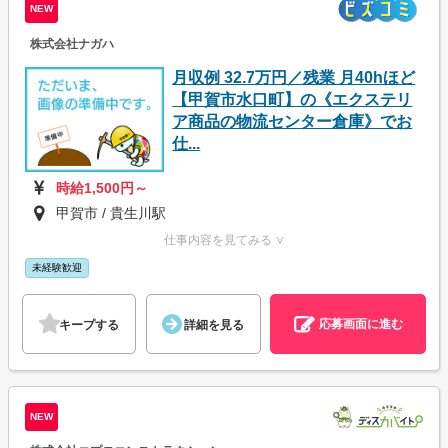
NEW
株式会社ナガハ
月収例 32.7万円／残業 月40hほど
【甲賀市水口町】の《エクステリ
ア商品の物流センター倉庫》でお
仕...
時給1,500円～
甲賀市 / 貴生川駅
仕事内容を見てみる ∨
未経験歓迎
応募画面に進む
キープする
詳細を見る
NEW