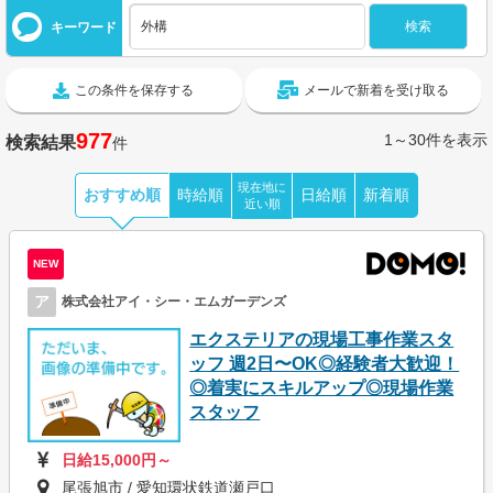
キーワード
この条件を保存する
メールで新着を受け取る
977
1～30件を表示
検索結果
件
現在地に
おすすめ順
時給順
日給順
新着順
近い順
NEW
ア
株式会社アイ・シー・エムガーデンズ
エクステリアの現場工事作業スタ
ッフ 週2日〜OK◎経験者大歓迎！
◎着実にスキルアップ◎現場作業
スタッフ
日給15,000円～
尾張旭市 / 愛知環状鉄道瀬戸口