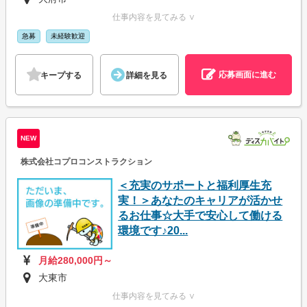
仕事内容を見てみる ∨
急募
未経験歓迎
応募画面に進む
キープする
詳細を見る
NEW
株式会社コプロコンストラクション
＜充実のサポートと福利厚生充
実！＞あなたのキャリアが活かせ
るお仕事☆大手で安心して働ける
環境です♪20...
月給280,000円～
大東市
仕事内容を見てみる ∨