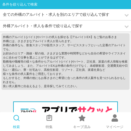
条件を絞り込んで検索
全ての外構のアルバイト・求人を別のエリアで絞り込んで探す
外構アルバイト・求人を条件で絞り込んで探す
外構のアルバイト[バイト]やパートの求人を探せる【アルバイトEX】をご覧のお客さま
外構には、さまざまなアルバイト求人が見られます。
外構の条件なら、飲食スタッフや販売スタッフ、サービススタッフといった定番のアルバイト
でも、
お好みのエリア・路線・駅の他、さまざまな業態や時間帯などから自分の希望やライフスタイ
ルに合わせて仕事を選ぶことができるはずです。
勤務地や職種等の様々な条件からアルバイト[バイト]やパート、正社員、派遣の求人情報を検索
してみましょう。 また、アルバイトEXは外構の条件だけでなく、未経験歓迎、交通費支給や日
払い・週払い、寮・社宅あり、高校生歓迎、リゾート、正社員、派遣社員など
様々な条件の求人案件をご用意しております。
もしかすると、外構の他にもお客さまのご希望に合った条件の求人案件を見つけられるかもし
れません。
良い求人案件に出会えるよう、是非探してみてください。
検索
特集
キープ済み
マイページ