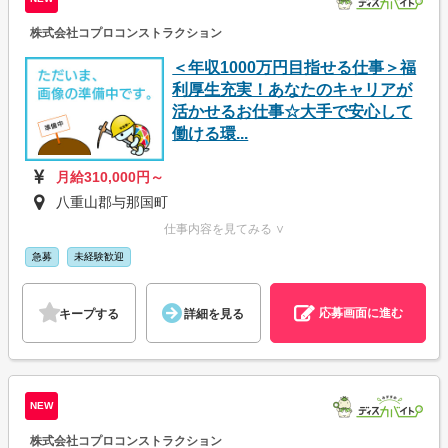
株式会社コプロコンストラクション
＜年収1000万円目指せる仕事＞福
利厚生充実！あなたのキャリアが
活かせるお仕事☆大手で安心して
働ける環...
月給310,000円～
八重山郡与那国町
仕事内容を見てみる ∨
急募
未経験歓迎
応募画面に進む
キープする
詳細を見る
NEW
株式会社コプロコンストラクション