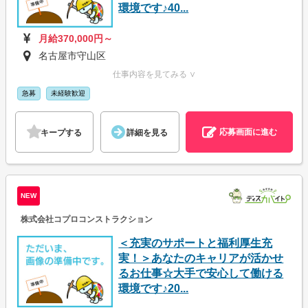
環境です♪40...
月給370,000円～
名古屋市守山区
仕事内容を見てみる ∨
急募
未経験歓迎
応募画面に進む
キープする
詳細を見る
NEW
株式会社コプロコンストラクション
＜充実のサポートと福利厚生充
実！＞あなたのキャリアが活かせ
るお仕事☆大手で安心して働ける
環境です♪20...