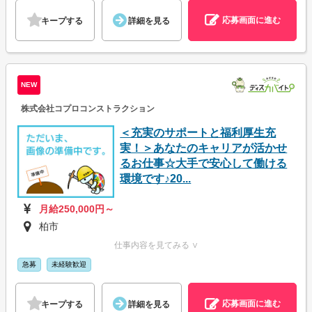
応募画面に進む
キープする
詳細を見る
NEW
株式会社コプロコンストラクション
＜充実のサポートと福利厚生充
実！＞あなたのキャリアが活かせ
るお仕事☆大手で安心して働ける
環境です♪20...
月給250,000円～
柏市
仕事内容を見てみる ∨
急募
未経験歓迎
応募画面に進む
キープする
詳細を見る