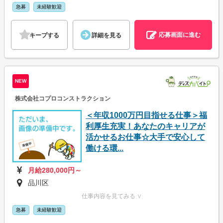
急募
未経験歓迎
応募画面に進む
キープする
詳細を見る
NEW
株式会社コプロコンストラクション
＜年収1000万円目指せる仕事＞福
利厚生充実！あなたのキャリアが
活かせるお仕事☆大手で安心して
働ける環...
月給280,000円～
品川区
仕事内容を見てみる ∨
急募
未経験歓迎