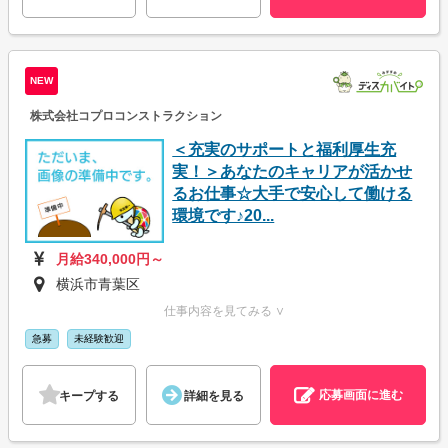
NEW
株式会社コプロコンストラクション
＜充実のサポートと福利厚生充
実！＞あなたのキャリアが活かせ
るお仕事☆大手で安心して働ける
環境です♪20...
月給340,000円～
横浜市青葉区
仕事内容を見てみる ∨
急募
未経験歓迎
応募画面に進む
キープする
詳細を見る