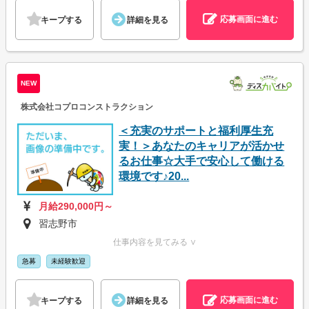
応募画面に進む
キープする
詳細を見る
NEW
株式会社コプロコンストラクション
＜充実のサポートと福利厚生充
実！＞あなたのキャリアが活かせ
るお仕事☆大手で安心して働ける
環境です♪20...
月給290,000円～
習志野市
仕事内容を見てみる ∨
急募
未経験歓迎
応募画面に進む
キープする
詳細を見る