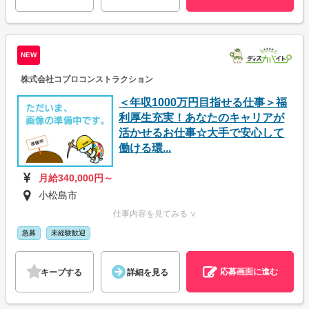
NEW
株式会社コプロコンストラクション
＜年収1000万円目指せる仕事＞福
利厚生充実！あなたのキャリアが
活かせるお仕事☆大手で安心して
働ける環...
月給340,000円～
小松島市
仕事内容を見てみる ∨
急募
未経験歓迎
応募画面に進む
キープする
詳細を見る