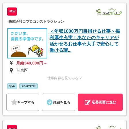
NEW
株式会社コプロコンストラクション
＜年収1000万円目指せる仕事＞福
利厚生充実！あなたのキャリアが
活かせるお仕事☆大手で安心して
働ける環...
月給340,000円～
台東区
仕事内容を見てみる ∨
急募
未経験歓迎
応募画面に進む
キープする
詳細を見る
NEW