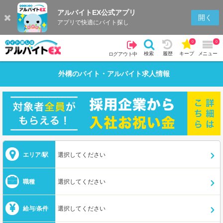
アルバイトEX公式アプリ
開く
アプリで快適にバイト探し
0
0
検索
履歴
キープ
メニュー
ログアウト中
外構
のバイト・アルバイト求人情報
エリア/駅
選択してください
職種
選択してください
給与/条件
選択してください