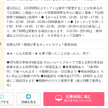
週1日以上、1日2時間以上※シフトは途中で変更することが出来るの
でお気軽にご相談ください※営業時間帯を中心に幅広く募集！下記時
間帯で積極的に採用中！◆【ホール】8:00～12:00、12:00～17:00、1
7:00～22:00、19:00～24:00≪同時募集中！≫◆【キッチン】8:00～1
2:00、9:00～14:00、17:00～22:00、19:00～24:00※当日の状況によ
り、終了時間は変動する場合があります。※22:00～翌5:00は、満18
歳以上の方のみとなります。※大学生スタッフ活躍中！
容
短期もOK！南国が香るオシャレカフェ＊髪色自由
★み～んな大歓迎！★ 仕事で困ったことがあったら、何で...
◆25%割引券毎月6枚支給 すかいらーくグループで使える割引券支給
家族や友人も利用可能♪※一部規定あり ◆食事補助あり 『1食356
円』で食べられます！ ※勤務日のみ・1日2食まで ◆有給休暇あり ※
6ヶ月以上の勤務で付与 ◆制服貸与 ※靴代金1777円～1936円 を入社
後にご負担頂きます ◆勤務中のマスク着用不要（個人判断で着用も
可） ...
応募画面に進む
約１分でカンタン入力♪
ープする
詳細を見る