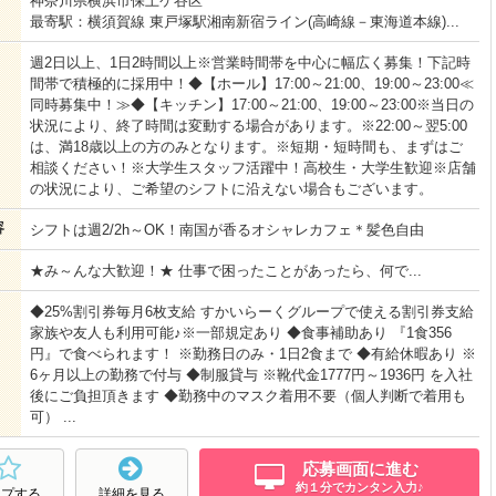
神奈川県横浜市保土ケ谷区
最寄駅：横須賀線 東戸塚駅湘南新宿ライン(高崎線－東海道本線)...
週2日以上、1日2時間以上※営業時間帯を中心に幅広く募集！下記時
間帯で積極的に採用中！◆【ホール】17:00～21:00、19:00～23:00≪
同時募集中！≫◆【キッチン】17:00～21:00、19:00～23:00※当日の
状況により、終了時間は変動する場合があります。※22:00～翌5:00
は、満18歳以上の方のみとなります。※短期・短時間も、まずはご
相談ください！※大学生スタッフ活躍中！高校生・大学生歓迎※店舗
の状況により、ご希望のシフトに沿えない場合もございます。
容
シフトは週2/2h～OK！南国が香るオシャレカフェ＊髪色自由
★み～んな大歓迎！★ 仕事で困ったことがあったら、何で...
◆25%割引券毎月6枚支給 すかいらーくグループで使える割引券支給
家族や友人も利用可能♪※一部規定あり ◆食事補助あり 『1食356
円』で食べられます！ ※勤務日のみ・1日2食まで ◆有給休暇あり ※
6ヶ月以上の勤務で付与 ◆制服貸与 ※靴代金1777円～1936円 を入社
後にご負担頂きます ◆勤務中のマスク着用不要（個人判断で着用も
可） ...
応募画面に進む
約１分でカンタン入力♪
ープする
詳細を見る