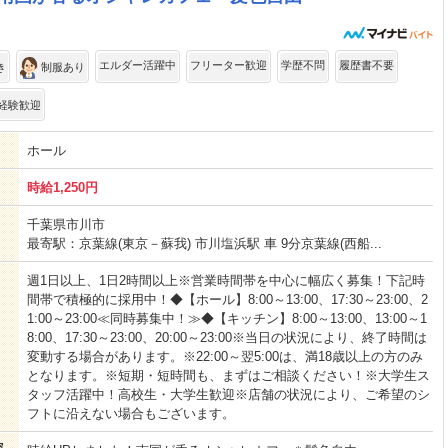
エルダー活躍中
フリーター歓迎
学歴不問
履歴書不要
き
制服あり
経験歓迎
ホール
時給1,250円
千葉県市川市
最寄駅：京葉線(東京－蘇我) 市川塩浜駅 車 9分京葉線(西船...
週1日以上、1日2時間以上※営業時間帯を中心に幅広く募集！下記時
間帯で積極的に採用中！◆【ホール】8:00～13:00、17:30～23:00、2
1:00～23:00≪同時募集中！≫◆【キッチン】8:00～13:00、13:00～1
8:00、17:30～23:00、20:00～23:00※当日の状況により、終了時間は
変動する場合があります。※22:00～翌5:00は、満18歳以上の方のみ
となります。※短期・短時間も、まずはご相談ください！※大学生ス
タッフ活躍中！高校生・大学生歓迎※店舗の状況により、ご希望のシ
フトに沿えない場合もございます。