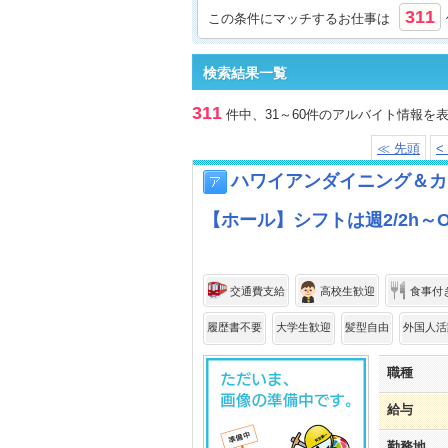
311
この条件にマッチするお仕事は
検索結果一覧
311
件中、31～60件のアルバイト情報を
≪ 先頭
<
ハワイアンダイニング＆カフ
【ホール】シフトは週2/2h
交通費支給
高校生歓迎
食事付
履歴書不要
大学生歓迎
髪型自由
外国人活
職種
給与
勤務地