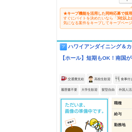
★キープ機能を活用した同時応募で採用
すぐにバイトを決めたいなら「
3社以上
気になる案件をキープしてキープペー
ハワイアンダイニング＆カフ
【ホール】短期もOK！南国
交通費支給
高校生歓迎
食事付
履歴書不要
大学生歓迎
髪型自由
外国人活
職種
給与
勤務地