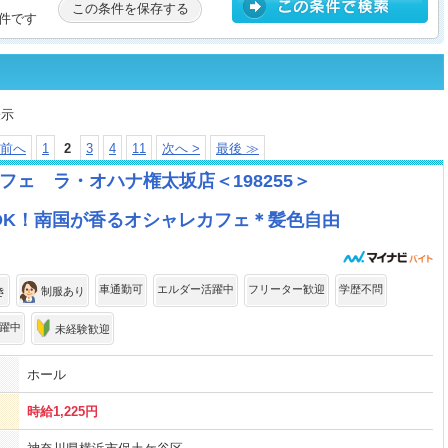
この条件を保存する
件です
表示
 前へ
1
2
3
4
11
次へ >
最後 ≫
ェ ラ・オハナ権太坂店＜198255＞
～OK！南国が香るオシャレカフェ＊髪色自由
車通勤可
エルダー活躍中
フリーター歓迎
学歴不問
き
制服あり
躍中
未経験歓迎
ホール
時給1,225円