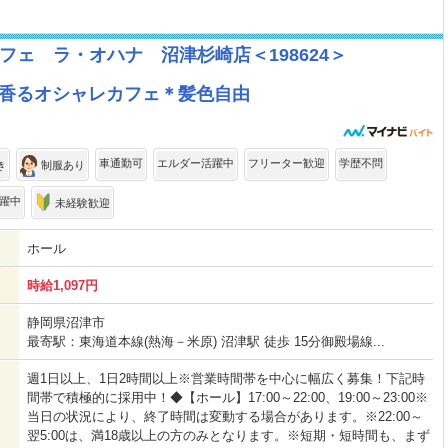
ェ ラ・オハナ 沼津杉崎店＜198624＞
が香るオシャレカフェ＊髪色自由
車通勤可
エルダー活躍中
フリーター歓迎
学歴不問
き
制服あり
躍中
未経験歓迎
ホール
時給1,097円
静岡県沼津市
最寄駅：東海道本線(熱海－米原) 沼津駅 徒歩 15分御殿場線...
週1日以上、1日2時間以上※営業時間帯を中心に幅広く募集！下記時
間帯で積極的に採用中！◆【ホール】17:00～22:00、19:00～23:00※
当日の状況により、終了時間は変動する場合があります。※22:00～
翌5:00は、満18歳以上の方のみとなります。※短期・短時間も、まず