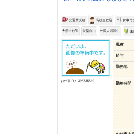
交通費支給
高校生歓迎
食事付
大学生歓迎
髪型自由
外国人活躍中
未
職種
給与
勤務地
お仕事ID： 393735549
勤務時間