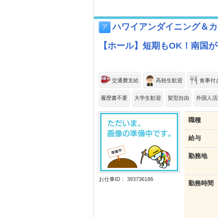
ハワイアンダイニング＆カフ
【ホール】短期もOK！南国
交通費支給
高校生歓迎
食事付
履歴書不要
大学生歓迎
髪型自由
外国人活
職種
給与
勤務地
お仕事ID： 393736186
勤務時間