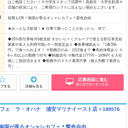
はご相談ください！※大学生スタッフ活躍中！高校生・大学生歓迎※
店舗の状況により、ご希望のシフトに沿えない場合もございます。
容
短期もOK！南国が香るオシャレカフェ＊髪色自由
★み～んな大歓迎！★ 仕事で困ったことがあったら、何で...
◆25%割引券毎月6枚支給 すかいらーくグループで使える割引券支給
家族や友人も利用可能♪※一部規定あり ◆食事補助あり 『1食356
円』で食べられます！ ※勤務日のみ・1日2食まで ◆有給休暇あり ※
6ヶ月以上の勤務で付与 ◆制服貸与 ※靴代金1777円～1936円 を入社
後にご負担頂きます ◆勤務中のマスク着用不要（個人判断で着用も
可） ...
応募画面に進む
約１分でカンタン入力♪
ープする
詳細を見る
フェ ラ・オハナ 浦安マリナイースト店＜198576
！南国が香るオシャレカフェ＊髪色自由