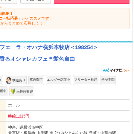
率UP！
に一括応募
」がオススメです！
ジからまとめて応募しよう！
ェ ラ・オハナ横浜本牧店＜198254＞
が香るオシャレカフェ＊髪色自由
車通勤可
エルダー活躍中
フリーター歓迎
学歴不問
き
制服あり
躍中
未経験歓迎
ホール
時給1,225円
神奈川県横浜市中区
最寄駅：根岸線 山手駅 車 2分みなとみらい線 元町・中華街駅...