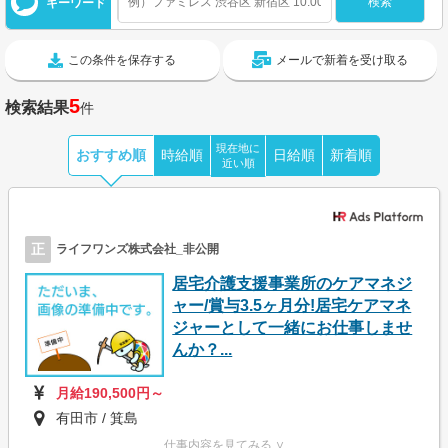
キーワード
この条件を保存する
メールで新着を受け取る
5
検索結果
件
現在地に
おすすめ順
時給順
日給順
新着順
近い順
正
ライフワンズ株式会社_非公開
居宅介護支援事業所のケアマネジ
ャー/賞与3.5ヶ月分!居宅ケアマネ
ジャーとして一緒にお仕事しませ
んか？...
月給190,500円～
有田市 / 箕島
仕事内容を見てみる ∨