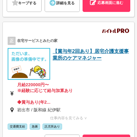
応募画面に進む
キープする
詳細を見る
正
在宅サービスとみたの家
【賞与年2回あり】居宅介護支援事
業所のケアマネジャー
月給220000円〜
※経験に応じて給与加算あり
◆賞与あり(年2...
岩出市 / 阪和線 紀伊駅
仕事内容を見てみる ∨
交通費支給
急募
託児所あり