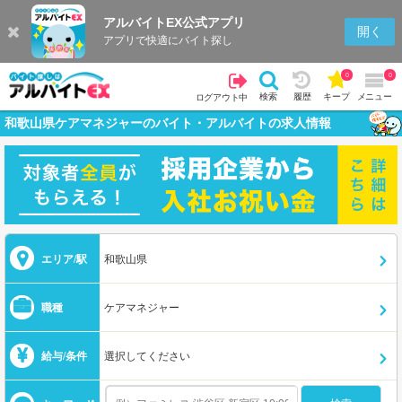
アルバイトEX公式アプリ
開く
アプリで快適にバイト探し
0
0
検索
履歴
キープ
メニュー
ログアウト中
和歌山県ケアマネジャーのバイト・アルバイトの求人情報
エリア/駅
和歌山県
職種
ケアマネジャー
給与/条件
選択してください