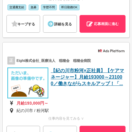
交通費支給
急募
学歴不問
即日勤務OK
応募画面に進む
キープする
詳細を見る
正
Eight株式会社_医療法人 稲穂会 稲穂会病院
【紀の川市粉河×正社員】【ケアマ
ネージャー】月給193000～23100
0／働きながらスキルアップ！「...
月給193,000円～
紀の川市 / 粉河駅
仕事内容を見てみる ∨