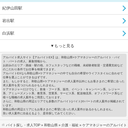
紀伊山田駅
岩出駅
白浜駅
▼もっと見る
アルバイト求人サイト【アルバイトEX】は、和歌山県×ケアマネジャーのアルバイト・バイ
ト・パートの求人、募集情報から、
お好みのエリア・路線・駅の他、カフェスタッフなどの職種、未経験者歓迎・交通費支給など
のこだわり条件でお仕事を検索できます。
アルバイトEXなら和歌山県×ケアマネジャーの中でも自分の希望やライフスタイルに合わせて
仕事を選ぶことができるはずです。
また、もしかすると、和歌山県×ケアマネジャーの求人案件以外にもお客さまのご希望に合った
求人案件を見つけられるかもしれません。
ケアマネジャーだけでなく、飲食・フード系、販売、イベント・キャンペーン系、レジャー
系、アミューズメント系、教育系、営業系、サービス系、配送物流系、オフィスワーク系など
様々な職種の求人案件をご用意しております。
さらに、和歌山県の周辺エリアでも多数のアルバイト[バイト]やパートの求人案件が掲載されて
います。
和歌山県の周辺エリアにもお客さまのご希望に合った求人案件があるかもしれません。
良い求人案件に出会えるよう、是非探してみてください。
バイト探し・求人TOP
»
和歌山県
»
介護・福祉
» ケアマネジャーのアルバイト