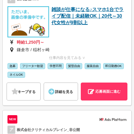
雑談が仕事になる♪スマホ1台でラ
イブ配信｜未経験OK｜20代～30
代女性が9割以上
時給1,250円～
鎌倉市 / 稲村ヶ崎
仕事内容を見てみる ∨
急募
フリーター歓迎
学歴不問
髪型自由
服装自由
即日勤務OK
ネイルOK
応募画面に進む
キープする
詳細を見る
NEW
ア
株式会社クリティカルブレイン_非公開