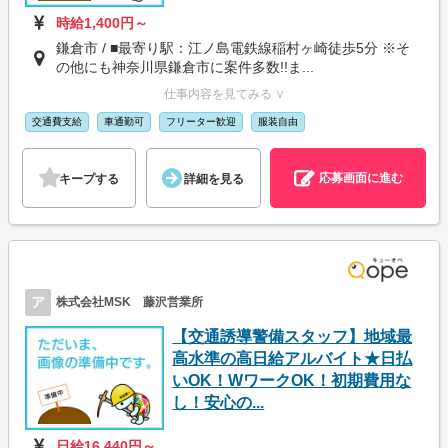
時給1,400円～
鎌倉市 / ■最寄り駅：江ノ島電鉄線稲村ヶ崎徒歩5分 ※そ
の他にも神奈川県鎌倉市に案件多数!!ま...
仕事内容を見てみる ∨
交通費支給
車通勤可
フリーター歓迎
服装自由
応募画面に進む
キープする
詳細を見る
ア
株式会社MSK 藤沢営業所
【交通誘導警備スタッフ】地域最
高水準の高日給アルバイト★日払
いOK！WワークOK！初期費用な
し！安心の...
日給16,440円～