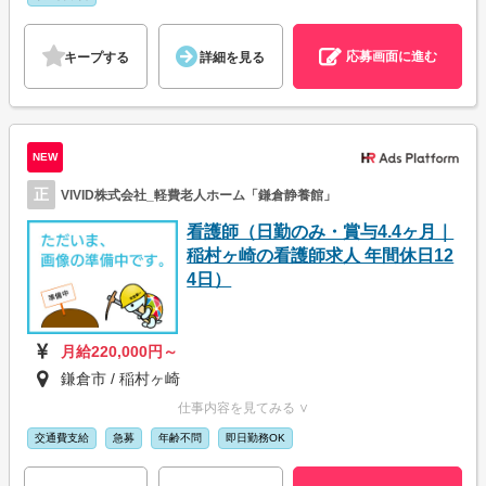
応募画面に進む
キープする
詳細を見る
NEW
正
VIVID株式会社_軽費老人ホーム「鎌倉静養館」
看護師（日勤のみ・賞与4.4ヶ月｜
稲村ヶ崎の看護師求人 年間休日12
4日）
月給220,000円～
鎌倉市 / 稲村ヶ崎
仕事内容を見てみる ∨
交通費支給
急募
年齢不問
即日勤務OK