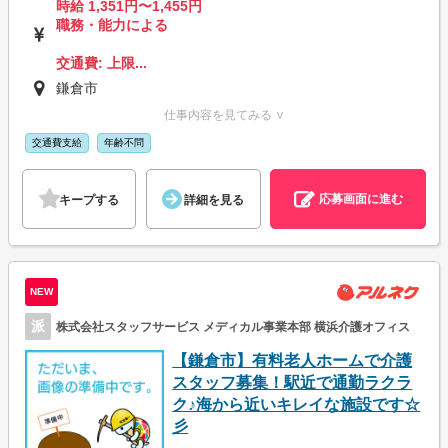
時給 1,351円〜1,455円
職務・能力による
交通費: 上限...
鎌倉市
仕事内容を見てみる ∨
交通費支給
年齢不問
応募画面に進む
キープする
詳細を見る
NEW
派
株式会社スタッフサービス メディカル事業本部 横浜介護オフィス
【鎌倉市】有料老人ホームで介護
スタッフ募集！駅近で通勤ラクラ
ク♪海から近いキレイな施設です☆
彡