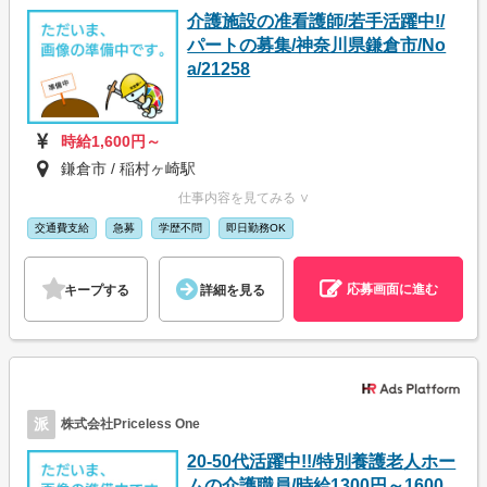
介護施設の准看護師/若手活躍中!/
パートの募集/神奈川県鎌倉市/No
a/21258
時給1,600円～
鎌倉市 / 稲村ヶ崎駅
仕事内容を見てみる ∨
交通費支給
急募
学歴不問
即日勤務OK
応募画面に進む
キープする
詳細を見る
派
株式会社Priceless One
20-50代活躍中!!/特別養護老人ホー
ムの介護職員/時給1300円～1600