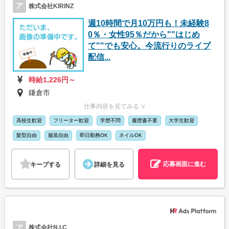
ア
株式会社KIRINZ
週10時間で月10万円も！未経験8
0％・女性95％だから""はじめ
て""でも安心。今流行りのライブ
配信...
時給1,226円～
鎌倉市
仕事内容を見てみる ∨
高校生歓迎
フリーター歓迎
学歴不問
履歴書不要
大学生歓迎
髪型自由
服装自由
即日勤務OK
ネイルOK
応募画面に進む
キープする
詳細を見る
ア
株式会社N.I.C