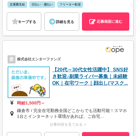
交通費支給
日払い・週払い
フリーター歓迎
応募画面に進む
キープする
詳細を見る
委
株式会社エンターファンズ
【20代～30代女性活躍中】 SNS好
き歓迎♪副業ライバー募集｜未経験
OK｜在宅ワーク｜顔出し(マスク...
時給1,500円～
鎌倉市 / 完全在宅勤務全国どこからでも活動可能！スマホ
1台とインターネット環境があれば、ご自宅...
仕事内容を見てみる ∨