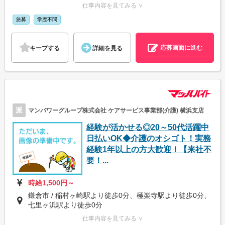
仕事内容を見てみる ∨
急募
学歴不問
応募画面に進む
キープする
詳細を見る
派
マンパワーグループ株式会社 ケアサービス事業部(介護) 横浜支店
経験が活かせる◎20～50代活躍中
日払いOK◆介護のオシゴト！実務
経験1年以上の方大歓迎！【来社不
要！...
時給1,500円～
鎌倉市 / 稲村ヶ崎駅より徒歩0分、極楽寺駅より徒歩0分、
七里ヶ浜駅より徒歩0分
仕事内容を見てみる ∨