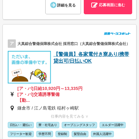
応募画面に進む
詳細を見る
ア
大真綜合警備保障株式会社 採用窓口（大真綜合警備保障株式会社）
【警備員】各家電付き寮あり/携帯
貸出可/日払いOK
[ア・パ]日給10,920円～13,335円
[ア・パ]交通誘導警備
【勤...
鎌倉市 / 江ノ島電鉄 稲村ヶ崎駅
仕事内容を見てみる ∨
日払い・週払い
寮・社宅あり
オープニングスタッフ
エルダー活躍中
フリーター歓迎
学歴不問
登録制
髪型自由
外国人活躍中