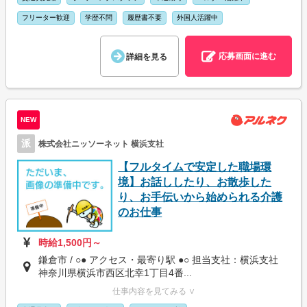
フリーター歓迎
学歴不問
履歴書不要
外国人活躍中
応募画面に進む
詳細を見る
NEW
派
株式会社ニッソーネット 横浜支社
【フルタイムで安定した職場環
境】お話ししたり、お散歩した
り、お手伝いから始められる介護
のお仕事
時給1,500円～
鎌倉市 / ○● アクセス・最寄り駅 ●○ 担当支社：横浜支社
神奈川県横浜市西区北幸1丁目4番...
仕事内容を見てみる ∨