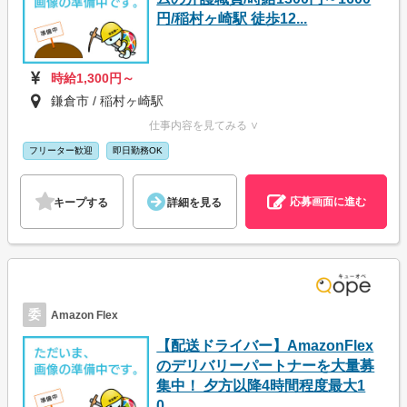
円/稲村ヶ崎駅 徒歩12...
時給1,300円～
鎌倉市 / 稲村ヶ崎駅
仕事内容を見てみる ∨
フリーター歓迎
即日勤務OK
応募画面に進む
キープする
詳細を見る
委
Amazon Flex
【配送ドライバー】AmazonFlex
のデリバリーパートナーを大量募
集中！ 夕方以降4時間程度最大1
0...