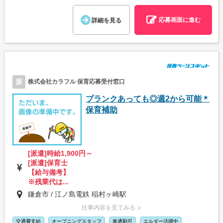
応募画面に進む
詳細を見る
派
株式会社カラフル 保育応募受付窓口
ブランクあっても◎週2から可能＊
保育補助
[派遣]時給1,900円～
[派遣]保育士
【給与備考】
※残業代は...
鎌倉市 / 江ノ島電鉄 稲村ヶ崎駅
仕事内容を見てみる ∨
交通費支給
オープニングスタッフ
車通勤可
エルダー活躍中