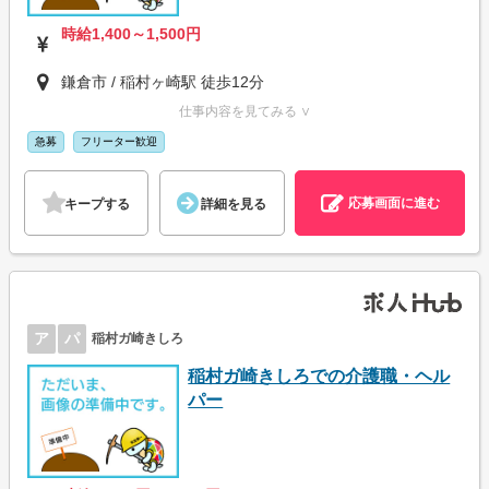
時給1,400～1,500円
鎌倉市 / 稲村ヶ崎駅 徒歩12分
仕事内容を見てみる ∨
急募
フリーター歓迎
応募画面に進む
キープする
詳細を見る
ア
パ
稲村ガ崎きしろ
稲村ガ崎きしろでの介護職・ヘル
パー