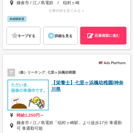
鎌倉市 / 江ノ島電鉄 / 稲村ヶ崎
仕事内容を見てみる ∨
未経験歓迎
応募画面に進む
キープする
詳細を見る
ア
（株）リーチング_七里ヶ浜楓幼稚園
【栄養士】七里ヶ浜楓幼稚園/神奈
川県
時給1,250円～
鎌倉市 / 江ノ島電鉄「稲村ヶ崎駅」より徒歩17分 車通勤
可 車通勤可能