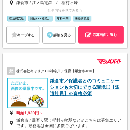
鎌倉市 / 江ノ島電鉄 / 稲村ヶ崎
仕事内容を見てみる ∨
交通費支給
日払い・週払い
年齢不問
未経験歓迎
応募画面に進む
キープする
詳細を見る
派
株式会社キャリア CC神奈川／保育【鎌倉市-010】
鎌倉市／保護者とのコミュニケー
ションも大切にできる環境◎【派
遣社員】※資格必須
時給1,920円～
鎌倉市 / 最寄り駅：稲村ヶ崎駅など※こちらは募集エリア
です。勤務地は全国に多数ございます。