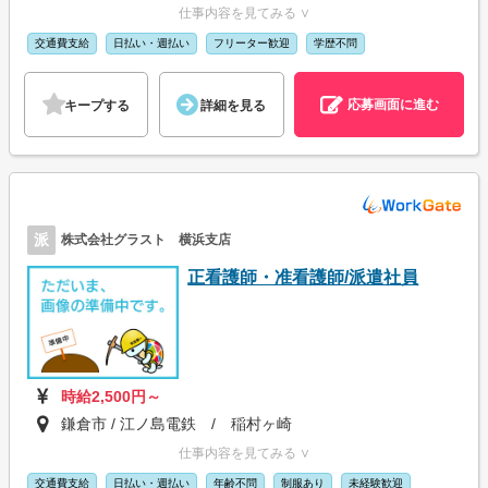
仕事内容を見てみる ∨
交通費支給
日払い・週払い
フリーター歓迎
学歴不問
応募画面に進む
キープする
詳細を見る
派
株式会社グラスト 横浜支店
正看護師・准看護師/派遣社員
時給2,500円～
鎌倉市 / 江ノ島電鉄 / 稲村ヶ崎
仕事内容を見てみる ∨
交通費支給
日払い・週払い
年齢不問
制服あり
未経験歓迎