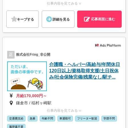
仕事内容を見てみる ∨
応募画面に進む
キープする
詳細を見る
正
株式会社Fring_非公開
介護職・ヘルパー/高給与/年間休日
120日以上/資格取得支援/土日祝休
み/社会保険完備/残業なし/駅チ...
月給170,000円～
鎌倉市 / 稲村ヶ崎駅
仕事内容を見てみる ∨
交通費支給
急募
年齢不問
車通勤可
フリーター歓迎
学歴不問
履歴書不要