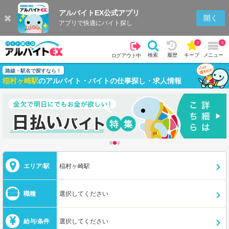
アルバイトEX公式アプリ
開く
アプリで快適にバイト探し
0
0
検索
履歴
キープ
メニュー
ログアウト中
路線・駅名で探すなら！
稲村ヶ崎駅
のアルバイト・バイトの仕事探し・求人情報
エリア/駅
稲村ヶ崎駅
職種
選択してください
給与/条件
選択してください