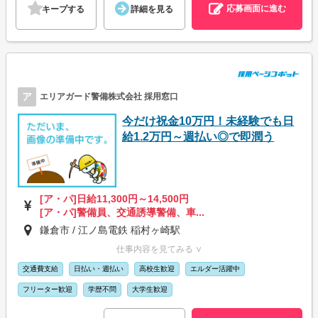
応募画面に進む
キープする
詳細を見る
ア
エリアガード警備株式会社 採用窓口
今だけ祝金10万円！未経験でも日
給1.2万円～週払い◎で即潤う
[ア・パ]日給11,300円～14,500円
[ア・パ]警備員、交通誘導警備、車...
鎌倉市 / 江ノ島電鉄 稲村ヶ崎駅
仕事内容を見てみる ∨
交通費支給
日払い・週払い
高校生歓迎
エルダー活躍中
フリーター歓迎
学歴不問
大学生歓迎