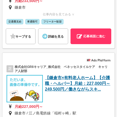
月給233,500円～
鎌倉市
仕事内容を見てみる ∨
交通費支給
車通勤可
フリーター歓迎
応募画面に進む
キープする
詳細を見る
株式会社GR8キャリア_株式会社 ベネッセスタイルケア キャリ
正
ア人財部
【鎌倉市×有料老人ホーム】【介護
職・ヘルパー】月給：227,000円～
249,500円／働きながらスキ...
月給227,000円～
鎌倉市 / 江ノ島電鉄線「稲村ヶ崎」駅