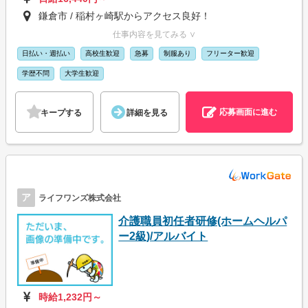
鎌倉市 / 稲村ヶ崎駅からアクセス良好！
仕事内容を見てみる ∨
日払い・週払い
高校生歓迎
急募
制服あり
フリーター歓迎
学歴不問
大学生歓迎
応募画面に進む
キープする
詳細を見る
ア
ライフワンズ株式会社
介護職員初任者研修(ホームヘルパ
ー2級)/アルバイト
時給1,232円～