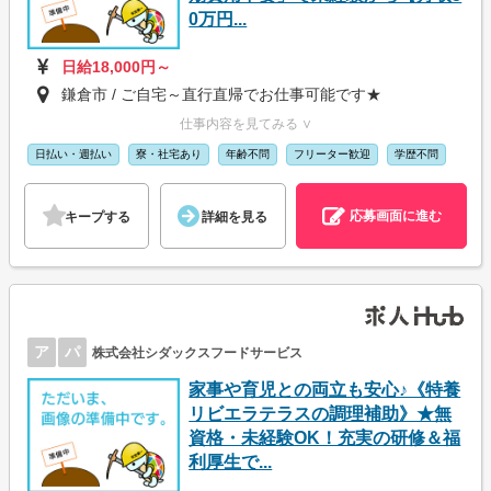
0万円...
日給18,000円～
鎌倉市 / ご自宅～直行直帰でお仕事可能です★
仕事内容を見てみる ∨
日払い・週払い
寮・社宅あり
年齢不問
フリーター歓迎
学歴不問
応募画面に進む
キープする
詳細を見る
ア
パ
株式会社シダックスフードサービス
家事や育児との両立も安心♪《特養
リビエラテラスの調理補助》★無
資格・未経験OK！充実の研修＆福
利厚生で...