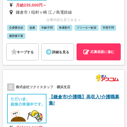
月給235,000円～
鎌倉市 / 稲村ヶ崎 江ノ島電鉄線
仕事内容を見てみる ∨
交通費支給
急募
年齢不問
車通勤可
フリーター歓迎
学歴不問
履歴書不要
応募画面に進む
キープする
詳細を見る
正
株式会社ツクイスタッフ 横浜支店
【鎌倉市/介護職】高収入!介護職募
集!