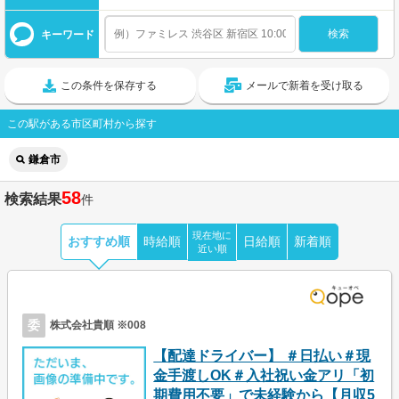
キーワード
この条件を保存する
メールで新着を受け取る
この駅がある市区町村から探す
鎌倉市
58
検索結果
件
現在地に
おすすめ順
時給順
日給順
新着順
近い順
委
株式会社貴順 ※008
【配達ドライバー】 ＃日払い＃現
金手渡しOK＃入社祝い金アリ「初
期費用不要」で未経験から【月収5