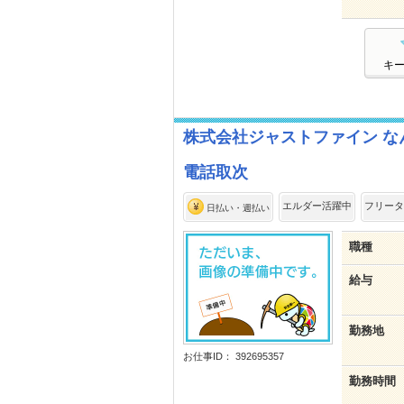
キ
株式会社ジャストファイン なんばｵ
電話取次
エルダー活躍中
フリータ
日払い・週払い
職種
給与
勤務地
お仕事ID： 392695357
勤務時間