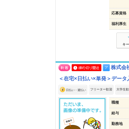
応募資格
福利厚生
キ
株式会
＜在宅×日払い×単発＞データ
フリーター歓迎
大学生歓
日払い・週払い
職種
給与
勤務地