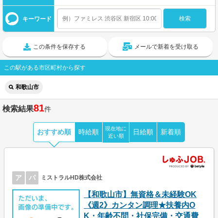
キーワード
この条件を保存する
メールで新着を受け取る
この駅がある市区町村から探す
和歌山市
81
検索結果
件
現在地に
おすすめ順
時給順
日給順
新着順
近い順
ア
パ
ミストラルHD株式会社
【和歌山市】無資格＆未経験OK
《週2》カンタン調理★扶養内O
K・年齢不問・社保完備・交通費