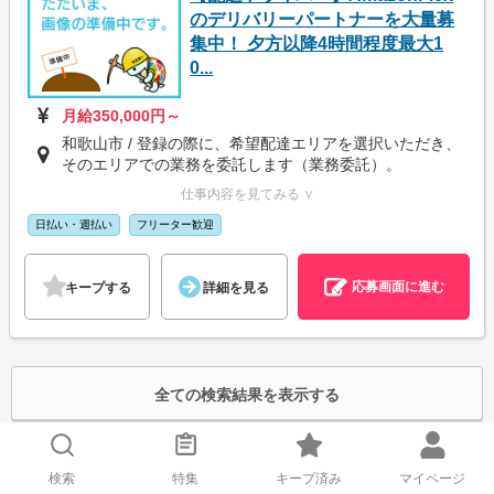
のデリバリーパートナーを大量募
集中！ 夕方以降4時間程度最大1
0...
月給350,000円～
和歌山市 / 登録の際に、希望配達エリアを選択いただき、
そのエリアでの業務を委託します（業務委託）。
仕事内容を見てみる ∨
日払い・週払い
フリーター歓迎
応募画面に進む
キープする
詳細を見る
全ての検索結果を表示する
エリア/駅
六十谷駅
検索
特集
キープ済み
マイページ