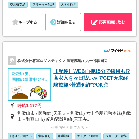
交通費支給
フリーター歓迎
大学生歓迎
応募画面に進む
キープする
詳細を見る
委
株式会社将軍ロジスティクス ※勤務地：六十谷駅周辺
【配達】WEB面接15分で採用も!?
高収入を≪日払い≫でGET★未経
験歓迎×普通免許でOK◎
時給1,177円
和歌山市 / 阪和線(天王寺－和歌山) 六十谷駅紀勢本線(和歌
山－和歌山市) 紀和駅阪和線(天王寺...
仕事内容を見てみる ∨
日払い・週払い
制服あり
車通勤可
エルダー活躍中
フリーター歓迎