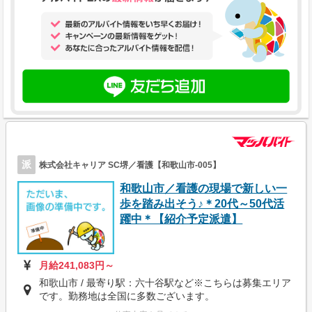
派
株式会社キャリア SC堺／看護【和歌山市-005】
和歌山市／看護の現場で新しい一
歩を踏み出そう♪＊20代～50代活
躍中＊【紹介予定派遣】
月給241,083円～
和歌山市 / 最寄り駅：六十谷駅など※こちらは募集エリア
です。勤務地は全国に多数ございます。