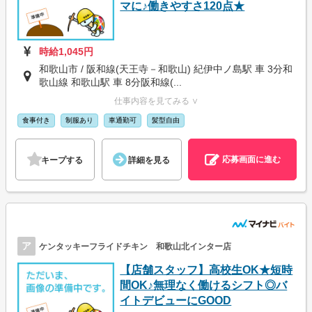
マに♪働きやすさ120点★
時給1,045円
和歌山市 / 阪和線(天王寺－和歌山) 紀伊中ノ島駅 車 3分和
歌山線 和歌山駅 車 8分阪和線(...
仕事内容を見てみる ∨
食事付き
制服あり
車通勤可
髪型自由
応募画面に進む
キープする
詳細を見る
ア
ケンタッキーフライドチキン 和歌山北インター店
【店舗スタッフ】高校生OK★短時
間OK♪無理なく働けるシフト◎バ
イトデビューにGOOD