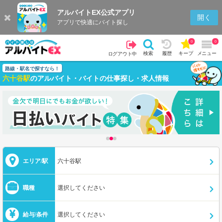
アルバイトEX公式アプリ
開く
アプリで快適にバイト探し
0
0
検索
履歴
キープ
メニュー
ログアウト中
路線・駅名で探すなら！
六十谷駅
のアルバイト・バイトの仕事探し・求人情報
エリア/駅
六十谷駅
職種
選択してください
給与/条件
選択してください