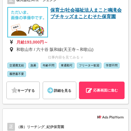
株式会社SCエージェンシー
保育士/社会福祉法人まこと鳴滝会
プチキッズまことむそた保育園
月給193,000円～
和歌山市 / 六十谷 阪和線(天王寺～和歌山)
仕事内容を見てみる ∨
交通費支給
急募
年齢不問
車通勤可
フリーター歓迎
学歴不問
履歴書不要
応募画面に進む
キープする
詳細を見る
正
（株）リーチング_紀伊保育園