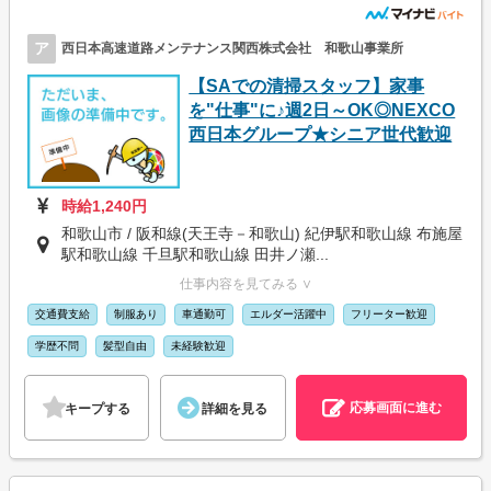
ア
西日本高速道路メンテナンス関西株式会社 和歌山事業所
【SAでの清掃スタッフ】家事
を"仕事"に♪週2日～OK◎NEXCO
西日本グループ★シニア世代歓迎
時給1,240円
和歌山市 / 阪和線(天王寺－和歌山) 紀伊駅和歌山線 布施屋
駅和歌山線 千旦駅和歌山線 田井ノ瀬...
仕事内容を見てみる ∨
交通費支給
制服あり
車通勤可
エルダー活躍中
フリーター歓迎
学歴不問
髪型自由
未経験歓迎
応募画面に進む
キープする
詳細を見る