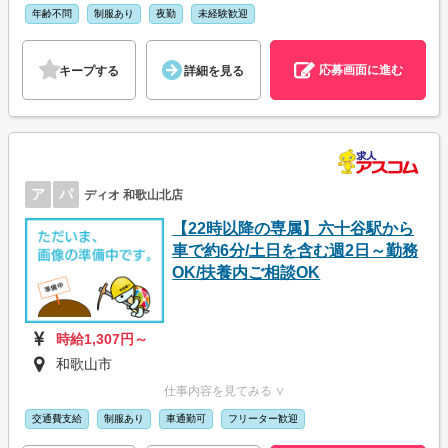
年齢不問
制服あり
夜勤
未経験歓迎
応募画面に進む
キープする
詳細を見る
ア
パ
ディオ 和歌山北店
【22時以降の専属】六十谷駅から
車で約6分/土日を含む週2日～勤務
OK/扶養内ご相談OK
時給1,307円～
和歌山市
仕事内容を見てみる ∨
交通費支給
制服あり
車通勤可
フリーター歓迎