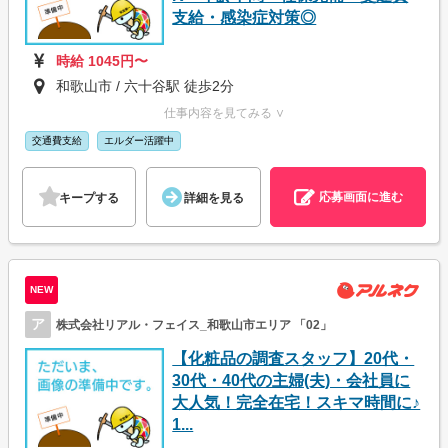
支給・感染症対策◎
時給 1045円〜
和歌山市 / 六十谷駅 徒歩2分
仕事内容を見てみる ∨
交通費支給
エルダー活躍中
応募画面に進む
キープする
詳細を見る
NEW
ア
株式会社リアル・フェイス_和歌山市エリア 「02」
【化粧品の調査スタッフ】20代・
30代・40代の主婦(夫)・会社員に
大人気！完全在宅！スキマ時間に♪
1...