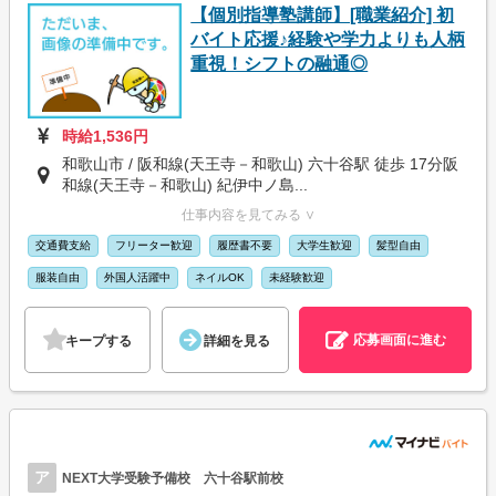
【個別指導塾講師】[職業紹介] 初
バイト応援♪経験や学力よりも人柄
重視！シフトの融通◎
時給1,536円
和歌山市 / 阪和線(天王寺－和歌山) 六十谷駅 徒歩 17分阪
和線(天王寺－和歌山) 紀伊中ノ島...
仕事内容を見てみる ∨
交通費支給
フリーター歓迎
履歴書不要
大学生歓迎
髪型自由
服装自由
外国人活躍中
ネイルOK
未経験歓迎
応募画面に進む
キープする
詳細を見る
ア
NEXT大学受験予備校 六十谷駅前校