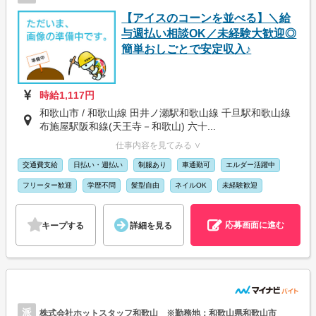
【アイスのコーンを並べる】＼給
与週払い相談OK／未経験大歓迎◎
簡単おしごとで安定収入♪
時給1,117円
和歌山市 / 和歌山線 田井ノ瀬駅和歌山線 千旦駅和歌山線
布施屋駅阪和線(天王寺－和歌山) 六十...
仕事内容を見てみる ∨
交通費支給
日払い・週払い
制服あり
車通勤可
エルダー活躍中
フリーター歓迎
学歴不問
髪型自由
ネイルOK
未経験歓迎
応募画面に進む
キープする
詳細を見る
派
株式会社ホットスタッフ和歌山 ※勤務地：和歌山県和歌山市