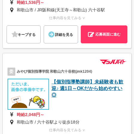
時給1,536円～
和歌山市 / JR阪和線(天王寺～和歌山) 六十谷駅
仕事内容を見てみる ∨
応募画面に進む
キープする
詳細を見る
委
みやび個別指導学院 和歌山六十谷校(jmk1204)
【個別指導塾講師】未経験者も歓
迎♪ 週1日～OKだから始めやすい
◎
時給2,048円～
和歌山市 / 六十谷駅より徒歩18分
仕事内容を見てみる ∨