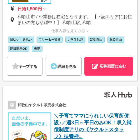
日給1,500円～
和歌山市 / ※業務は在宅となります。 【下記エリアにお住
まいの方も活躍中！】 和歌山駅, 和歌...
仕事内容を見てみる ∨
日払い・週払い
フリーター歓迎
大学生歓迎
髪型自由
服装自由
即日勤務OK
夜勤
応募画面に進む
キープする
詳細を見る
委
和歌山ヤクルト販売株式会社
＼子育てママにうれしい保育所併
設♪／週3日～平日のみOK！収入補
償制度アリの《ヤクルトスタッ
フ》扶養枠...