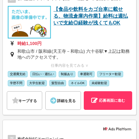
【食品や飲料をカゴ台車に載せ
る、物流倉庫内作業】給料は週払
いで支給◎経験が浅くてもOK
時給1,100円
和歌山市 / 阪和線(天王寺－和歌山) 六十谷駅▼上記は勤務
地へのアクセスです。
仕事内容を見てみる ∨
交通費支給
日払い・週払い
制服あり
車通勤可
フリーター歓迎
学歴不問
大学生歓迎
髪型自由
ネイルOK
未経験歓迎
応募画面に進む
キープする
詳細を見る
正