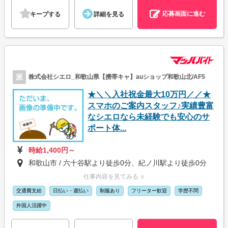
応募画面に進む
キープする
詳細を見る
派
株式会社シエロ_和歌山県【携帯キャ】auショップ和歌山北/AF5
★＼＼入社祝金最大10万円／／★
スマホのご案内スタッフ♪実績豊富
なシエロなら未経験でも安心のサ
ポート体...
時給1,400円～
和歌山市 / 六十谷駅より徒歩0分、紀ノ川駅より徒歩0分
仕事内容を見てみる ∨
交通費支給
日払い・週払い
制服あり
フリーター歓迎
学歴不問
外国人活躍中