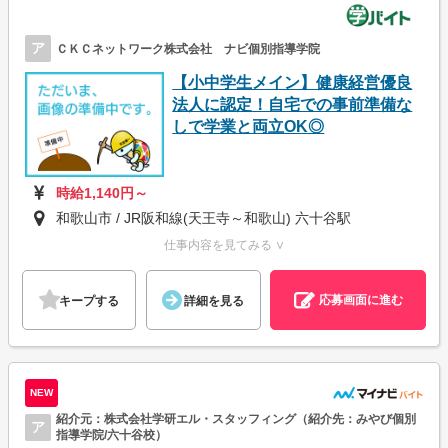
ア
ＣＫＣネットワーク株式会社 ナビ個別指導学院
【小中学生メイン】健康経営優良
法人に認定！自宅での事前準備な
しで学業と両立OK◎
時給1,140円～
和歌山市 / JR阪和線(天王寺～和歌山) 六十谷駅
仕事内容を見てみる ∨
応募画面に進む
キープする
詳細を見る
NEW
紹介元：株式会社学研エル・スタッフィング（紹介先：みやび個別
ア
指導学院/六十谷校）