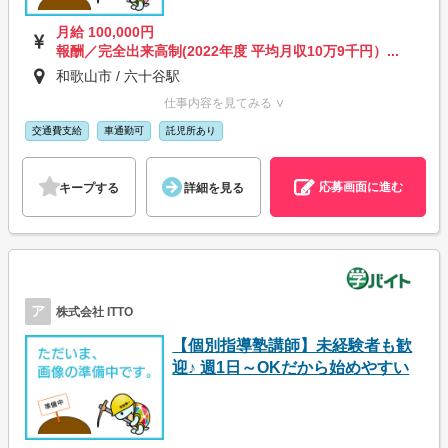
月給 100,000円
報酬／完全出来高制(2022年度 平均月収10万9千円）...
和歌山市 / 六十谷駅
仕事内容を見てみる ∨
交通費支給
車通勤可
託児所あり
応募画面に進む
キープする
詳細を見る
ア
株式会社 ITTO
【個別指導塾講師】未経験者も歓
迎♪ 週1日～OKだから始めやすい