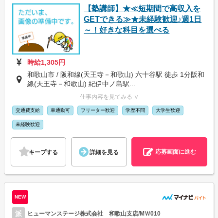
【塾講師】★≪短期間で高収入を
GETできる≫★未経験歓迎♪週1日
～！好きな科目を選べる
時給1,305円
和歌山市 / 阪和線(天王寺－和歌山) 六十谷駅 徒歩 1分阪和
線(天王寺－和歌山) 紀伊中ノ島駅...
仕事内容を見てみる ∨
交通費支給
車通勤可
フリーター歓迎
学歴不問
大学生歓迎
未経験歓迎
応募画面に進む
キープする
詳細を見る
NEW
派
ヒューマンステージ株式会社 和歌山支店/MＷ010