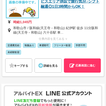
ビスエリア併設で旅行気分♪シフト
融通◎1日3時間からOK！
時給1,045円
和歌山市 / 阪和線(天王寺－和歌山) 紀伊駅 徒歩 11分阪和
線(天王寺－和歌山) 六十谷駅 車...
仕事内容を見てみる ∨
交通費支給
制服あり
車通勤可
フリーター歓迎
学歴不問
未経験歓迎
応募画面に進む
キープする
詳細を見る