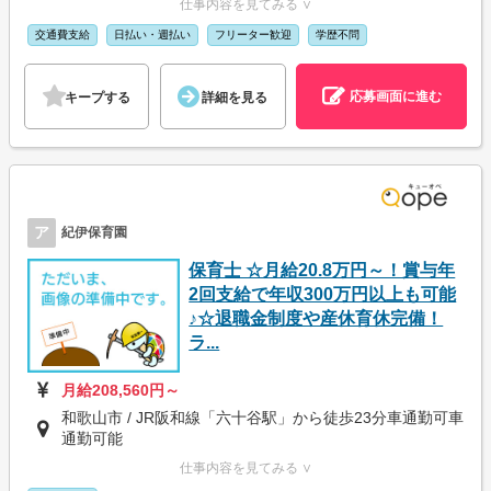
仕事内容を見てみる ∨
交通費支給
日払い・週払い
フリーター歓迎
学歴不問
応募画面に進む
キープする
詳細を見る
ア
紀伊保育園
保育士 ☆月給20.8万円～！賞与年
2回支給で年収300万円以上も可能
♪☆退職金制度や産休育休完備！
ラ...
月給208,560円～
和歌山市 / JR阪和線「六十谷駅」から徒歩23分車通勤可車
通勤可能
仕事内容を見てみる ∨