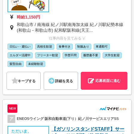
時給1,150円
和歌山市 / 南海線 紀ノ川駅南海加太線 紀ノ川駅紀勢本線
(和歌山－和歌山市) 紀和駅阪和線(天王...
仕事内容を見てみる ∨
日払い・週払い
高校生歓迎
食事付き
制服あり
車通勤可
エルダー活躍中
フリーター歓迎
学歴不問
履歴書不要
大学生歓迎
髪型自由
未経験歓迎
応募画面に進む
キープする
詳細を見る
NEW
ア
ENEOSウイング 阪和自動車道(下り）紀ノ川サービスエリアSS
【ガソリンスタンドSTAFF】サー