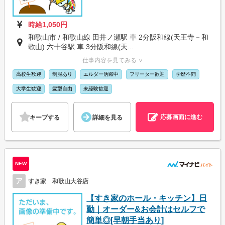
時給1,050円
和歌山市 / 和歌山線 田井ノ瀬駅 車 2分阪和線(天王寺－和
歌山) 六十谷駅 車 3分阪和線(天...
仕事内容を見てみる ∨
高校生歓迎
制服あり
エルダー活躍中
フリーター歓迎
学歴不問
大学生歓迎
髪型自由
未経験歓迎
応募画面に進む
キープする
詳細を見る
NEW
ア
すき家 和歌山大谷店
【すき家のホール・キッチン】日
勤｜オーダー&お会計はセルフで
簡単◎[早朝手当あり]