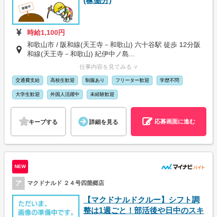
(稼働分)
時給1,100円
和歌山市 / 阪和線(天王寺－和歌山) 六十谷駅 徒歩 12分阪
和線(天王寺－和歌山) 紀伊中ノ島...
仕事内容を見てみる ∨
交通費支給
高校生歓迎
制服あり
フリーター歓迎
学歴不問
大学生歓迎
外国人活躍中
未経験歓迎
応募画面に進む
キープする
詳細を見る
NEW
ア
マクドナルド ２４号四箇郷店
【マクドナルドクルー】シフト調
整は1週ごと！部活後や日中のスキ