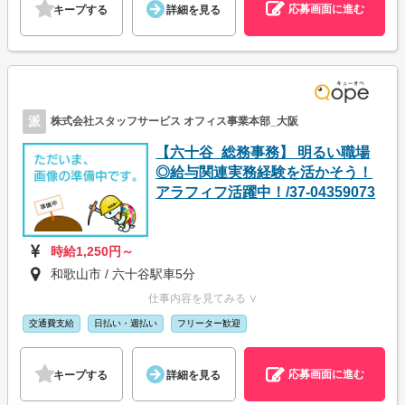
応募画面に進む
キープする
詳細を見る
派
株式会社スタッフサービス オフィス事業本部_大阪
【六十谷_総務事務】 明るい職場
◎給与関連実務経験を活かそう！
アラフィフ活躍中！/37-04359073
時給1,250円～
和歌山市 / 六十谷駅車5分
仕事内容を見てみる ∨
交通費支給
日払い・週払い
フリーター歓迎
応募画面に進む
キープする
詳細を見る