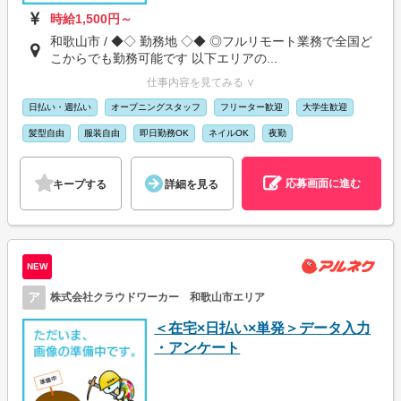
時給1,500円～
和歌山市 / ◆◇ 勤務地 ◇◆ ◎フルリモート業務で全国ど
こからでも勤務可能です 以下エリアの...
仕事内容を見てみる ∨
日払い・週払い
オープニングスタッフ
フリーター歓迎
大学生歓迎
髪型自由
服装自由
即日勤務OK
ネイルOK
夜勤
応募画面に進む
キープする
詳細を見る
NEW
ア
株式会社クラウドワーカー 和歌山市エリア
＜在宅×日払い×単発＞データ入力
・アンケート