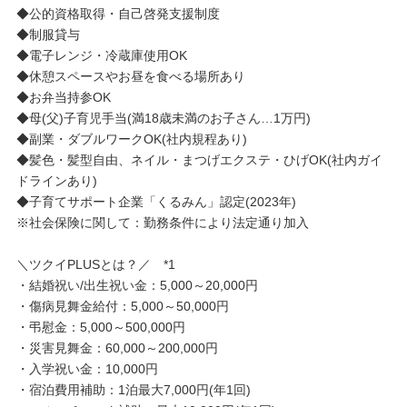
◆公的資格取得・自己啓発支援制度
◆制服貸与
◆電子レンジ・冷蔵庫使用OK
◆休憩スペースやお昼を食べる場所あり
◆お弁当持参OK
◆母(父)子育児手当(満18歳未満のお子さん…1万円)
◆副業・ダブルワークOK(社内規程あり)
◆髪色・髪型自由、ネイル・まつげエクステ・ひげOK(社内ガイ
ドラインあり)
◆子育てサポート企業「くるみん」認定(2023年)
※社会保険に関して：勤務条件により法定通り加入
＼ツクイPLUSとは？／ *1
・結婚祝い/出生祝い金：5,000～20,000円
・傷病見舞金給付：5,000～50,000円
・弔慰金：5,000～500,000円
・災害見舞金：60,000～200,000円
・入学祝い金：10,000円
・宿泊費用補助：1泊最大7,000円(年1回)