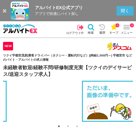
アルバイトEX公式アプリ
検索
キープを見る
履歴
開く
アプリで快適にバイト探し
0
0
検索
履歴
キープ
メニュー
ログアウト中
NEW
ツクイ宇都宮茂原[乗客ドライバー（タクシー・運転代行など）](時給1,068円～) 宇都宮市 など
のバイト・アルバイトの求人情報
未経験者歓迎/経験不問/研修制度充実【ツクイのデイサービ
ス/送迎スタッフ求人】