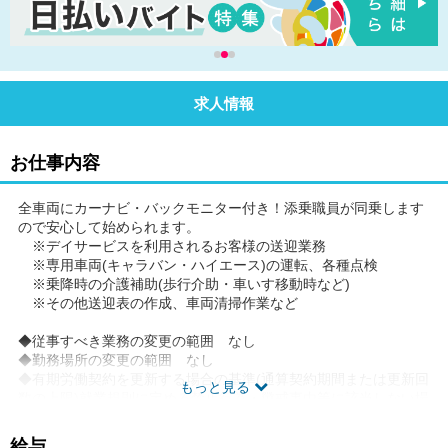
求人情報
お仕事内容
全車両にカーナビ・バックモニター付き！添乗職員が同乗します
ので安心して始められます。
※デイサービスを利用されるお客様の送迎業務
※専用車両(キャラバン・ハイエース)の運転、各種点検
※乗降時の介護補助(歩行介助・車いす移動時など)
※その他送迎表の作成、車両清掃作業など
◆従事すべき業務の変更の範囲 なし
◆勤務場所の変更の範囲 なし
◆有期労働契約を更新する場合の基準(通算契約期間または更新回
もっと見る
数の上限)就業規則に定める禁止行為・懲戒事由等に該当しない場
合。更新上限なし。
◆ご希望があれば、通勤可能な範囲内で同一求人を掲載している
給与