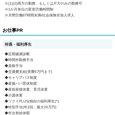
※(1)(2)両方の勤務、もしくは片方のみの勤務可
※1か月単位の変形労働時間制
※月間労働87時間未満/社会保険非加入求人
お仕事PR
待遇・福利厚生
◆定期健康診断
◆時間外勤務手当
◆資格手当
◆交通費支給(実費5万円まで)
◆キャリアパス制度
◆産後パパ育休制度
◆産前産後休業、育児休業
◆介護休業
◆ツクイPLUS(独自の福利厚生)*1
◆特別手当(年2回、最大20万円)
◆年次有給休暇