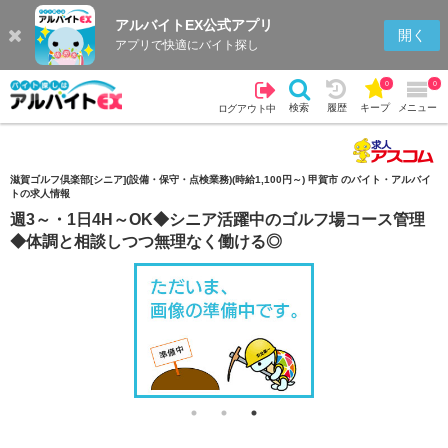
アルバイトEX公式アプリ
検索
キープを見る
履歴
開く
アプリで快適にバイト探し
0
0
検索
履歴
キープ
メニュー
ログアウト中
滋賀ゴルフ倶楽部[シニア](設備・保守・点検業務)(時給1,100円～) 甲賀市 のバイト・アルバイ
トの求人情報
週3～・1日4H～OK◆シニア活躍中のゴルフ場コース管理
◆体調と相談しつつ無理なく働ける◎