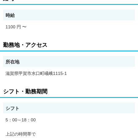
難しい作業はありません！自然の中で季節を感じながら働けるの
で
時給
とっても気持ちいいんです！
1100 円
〜
★★嬉しいポイント★★
・適度に動くので健康維持できる！
勤務地・アクセス
・短時間から応相談・お好きな時間で働けます♪
・扶養内で働ける！
・社割あり！
所在地
・中高年、シニアさん多数活躍中♪
滋賀県甲賀市水口町嶬峨1115-1
シフト・勤務期間
シフト
5：00～18：00
上記の時間帯で