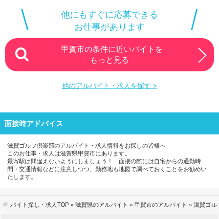
他にもすぐに応募できる
お仕事があります
甲賀市の条件に近いバイトを
もっと見る
他のアルバイト・求人を探す >
面接時アドバイス
滋賀ゴルフ倶楽部のアルバイト・求人情報をお探しの皆様へ
このお仕事・求人は滋賀県甲賀市にあります。
最寄駅は間違えないようにしましょう！ 面接の際には自宅からの通勤時
間・交通情報などに注意しつつ、勤務地も地図で調べておくことをお勧めい
たします。
バイト探し・求人TOP
»
滋賀県のアルバイト
»
甲賀市のアルバイト
» 滋賀ゴ