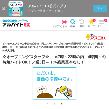
アルバイトEX公式アプリ
検索
キープを見る
履歴
開く
アプリで快適にバイト探し
0
0
検索
履歴
キープ
メニュー
ログアウト中
ダイセーエブリー二十四株式会社 岡山スーパーハブセンター[商品管理・ピッキング（検品・
梱包・仕分け）](時給1,100円～) その他岡山県 JR宇野線 備中箕島駅などのバイト・アルバイト
の求人情報
☆オープニングスタッフ☆ ≪7時～22時の内、4時間～の
時短バイトOK！／週3日～！≫残業基本なし！