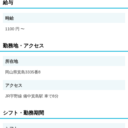
給与
◇◆いろいろな働き方ができます◆◇
シフトも多数ご用意していますので、ライフスタイルに合わせて
働けます。
時給
「まずはどんな仕事か見てみたい」という方には、職場見学もO
K！
1100 円
〜
お気軽にご連絡ください。
正社員登用も可能ですので、お気軽にご相談ください♪
勤務地・アクセス
所在地
岡山県箕島3335番8
アクセス
JR宇野線 備中箕島駅 車で8分
シフト・勤務期間