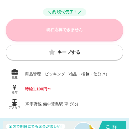
＼ 約1分で完了！ ／
現在応募できません
キープする
商品管理・ピッキング（検品・梱包・仕分け）
職種
時給1,100円〜
給与
JR宇野線 備中箕島駅 車で8分
アクセス